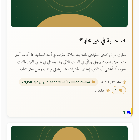
4. حسبة في غير محلها؟
صليت مرة ركعتين خفيفتين نافلة بعد صلاة المغرب في أحد المساجد فما كدت أسلم
منهما حتى شعرت برجل ورائي في الصف الثاني وهو يغمزني في قدمي اليمنى فالتفت
نحوه وأنا أخشى أن تكون إحدى الحشرات قد قرضتني فإذا به رجل معتم عمامة
سوداء داكنة يدل كل شيء على أنه من أهل الخشوع.صليت مرة ركعتين خفيفتين
يناير 30, 2013
سلسلة مقالات الأستاذ محمد فال بن عبد اللطيف
نافلة بعد صلاة المغرب في ...
3,635
1
1