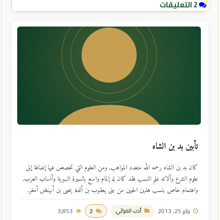
2 التعليقات
تأبين بد بن الشاه
كان بد بن الشاه رحمه الله متعدد المواهب, ومن العلوم التي تخصص فيها إضافة إلى
علوم الشرع وآلاته علم النسب فقد كان له إلمام واسع بالسيرة النبوية وأنساب العرب,
واهتمام خاص بنسب هذين الحيين من بني يعقوب بن ألفغ يحيى بن أبهنض أمغر,
أسوة بجده محمد عال بن زياد الذي ألف فيهما, فعمل في ذلك شجرات نافعة استفاد
يناير 25, 2013
2
3,853
أدب المراثي
منها كثير ...