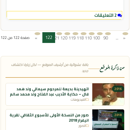
2 التعليقات
122
»
121
120
119
118
110
100
90
...
«
صفحة 122 من 122
الأولى
باقة عشوائية من أرشيف الموقع — لكل زيارة اكتشاف
من ذاكرة الموقع
جديد
اتهيدينة بديعة للمرحوم سيمالي ولد همد
2016
فال – حكاية الأديب عبد الفتاح ولد محمد سالم
الفيديوهات
صور من النسخة الأولى للأسبوع الثقافي لقرية
2018
انيفرار 2018
الصور