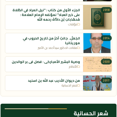
الجزء الأول من كتاب : "نيل المراد في الصّلاة
2018
على خير العباد" لمؤلفه الإمام العلامة :
مُحمّذبابَ بْنِ دادَّاهْ رحمه الله
مؤلفات
الجَمَلُ.. جانبٌ آخرُ من تاريخ الحروب في
2014
موريتانيا
مقالات الدكتور سيدأحمد بن الأمير
وصية البشير الأمباركي : فصل فى بر الوالدين
2020
الأنظام
من ديوان الأديب عبد الله بن اسنيد
2017
شعر الحسانية
شعر الحسانية