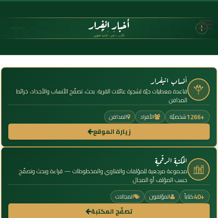
أنساب انيفرار
قاعدة معطيات حيّة لشجرة عائلات القرية: بحث، تصفّح الأنساب والأجداد، خرائط
المدافن
+1266
شخصيّة
الأفراد
المدافن
زيارة الموقع
المكتبة الرقمية
مجموعة مرجعية للمؤلفات والفتاوي والمخطوطات — قراءة وبحث وتصفّح
حسب المؤلف أو المجال
+40
كتاباً
المؤلفون
المجالات
تصفّح المكتبة