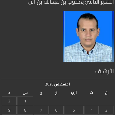
المدير الناشر: يعقوب بن عبدالله بن أبن
الأرشيف
أغسطس 2026
ن
ث
أرب
خ
ج
س
د
2
1
9
8
7
6
5
4
3