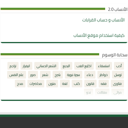
الأنساب 2.0
الأنساب و حساب القرابات
كيفية استخدام موقع الأنساب
سحابة الوسوم
أدب
استسقاء
اكليع الغب
البديع
الشعر الحساني
انيفرار
تراجم
توسل
خواطر
دعاء
سيرة نبوية
شرح
شعر
صور
علم النفس
فتاوى
فقه
قانون
كتب
لغة
متون
محاضرات
مدح
مراثي
مقالات
نحو