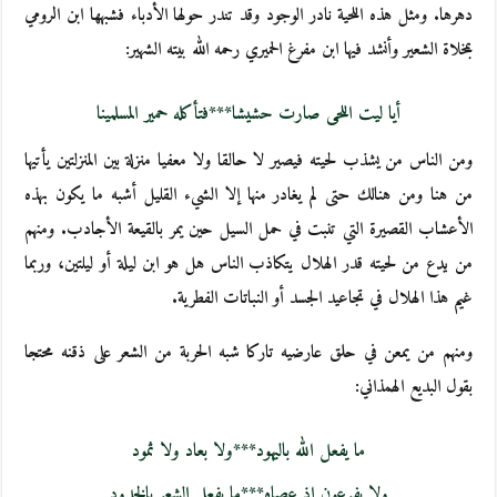
دهرها. ومثل هذه اللحية نادر الوجود وقد تندر حولها الأدباء فشبهها ابن الرومي
بمخلاة الشعير وأنشد فيها ابن مفرغ الحميري رحمه الله بيته الشهير:
أيا ليت اللحى صارت حشيشا***فتأكله حمير المسلمينا
ومن الناس من يشذب لحيته فيصير لا حالقا ولا معفيا منزلة بين المنزلتين يأتيها
من هنا ومن هنالك حتى لم يغادر منها إلا الشيء القليل أشبه ما يكون بهذه
الأعشاب القصيرة التي تنبت في حمل السيل حين يمر بالقيعة الأجادب. ومنهم
من يدع من لحيته قدر الهلال يتكاذب الناس هل هو ابن ليلة أو ليلتين، وربما
غيم هذا الهلال في تجاعيد الجسد أو النباتات الفطرية.
ومنهم من يمعن في حلق عارضيه تاركا شبه الحربة من الشعر على ذقنه محتجا
بقول البديع الهمذاني:
ما يفعل الله باليهود***ولا بعاد ولا ثمود
ولا بفرعون إذ عصاه***ما يفعل الشعر بالخدود