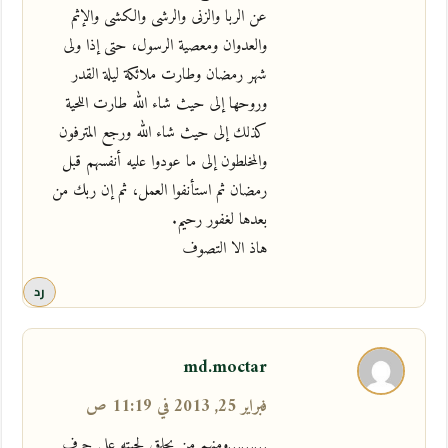
عن الربا والزنى والرشى والكشى والإثم
والعدوان ومعصية الرسول، حتى إذا ولى
شهر رمضان وطارت ملائكة ليلة القدر
وروحها إلى حيث شاء الله طارت اللحية
كذلك إلى حيث شاء الله ورجع المترفون
والمخلطون إلى ما عودوا عليه أنفسهم قبل
رمضان ثم استأنفوا العمل، ثم إن ربك من
بعدها لغفور رحيم.
هاذ الا التصوف
رد
md.moctar
فبراير 25, 2013 في 11:19 ص
………ومنهم من يحلق لحيته على حرف