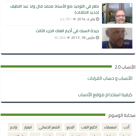
نظم في التوحيد مع الأستاذ محمد فال ولد عبد اللطيف
(جديد الحلقات)
يناير 4, 2014
42,781
جيدة السبك في أخبار العلك الجزء الثالث
مارس 18, 2013
30,286
الأنساب 2.0
الأنساب و حساب القرابات
كيفية استخدام موقع الأنساب
سحابة الوسوم
أدب
استسقاء
اكليع الغب
البديع
الشعر الحساني
انيفرار
تراجم