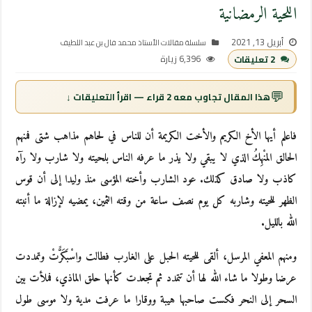
اللحية الرمضانية
أبريل 13, 2021
سلسلة مقالات الأستاذ محمد فال بن عبد اللطيف
6,396 زيارة
2 تعليقات
💬
هذا المقال تجاوب معه 2 قراء — اقرأ التعليقات ↓
فاعلم أيها الأخ الكريم والأخت الكريمة أن للناس في لحاهم مذاهب شتى فمنهم
الحالق المنْهِكُ الذي لا يبقي ولا يذر ما عرفه الناس بلحيته ولا شارب ولا رآه
كاذب ولا صادق كذلك. عود الشارب وأخته المؤسى منذ وليدا إلى أن قوس
الظهر للحيته وشاربه كل يوم نصف ساعة من وقته الثمين، يمضيه لإزالة ما أنبته
الله بالليل.
ومنهم المعفي المرسل، ألقى للحيته الحبل على الغارب فطالت واسْبَكَرََّتْ وتمددت
عرضا وطولا ما شاء الله لها أن تتمدد ثم تجعدت كأنها حلق الماذي، فملأت بين
السحر إلى النحر فكست صاحبها هيبة ووقارا ما عرفت مدية ولا موسى طول