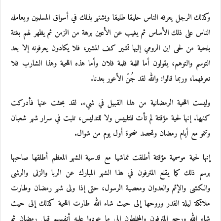
وكذلك الرجل يعرفه الناس حليقا طليقا ويشتهر بذلك في أسواق المسلمين ويعامله
الناس على ذلك الأساس ثم يغيب عن الأعين برهة من الزمن ثم يظهر لهم بغتة
بلحية من لحى ابن الرومي إليها تشير كف المشير، فلا يكادون يعرفونه إلا بعد
التوسم والتوهم، يقولون أما اللمة فلمة فلان وأما هذه اللحية وهذا الشارب فلا
نعرفهما، وربما قالوا: والله لقد جُنّ الأعور بعدنا.
وليست اللحية الرمضانية من هذا القبيل في شيء. لقد بحثت عنها فأدركت
كنهها. إنها لحية مؤقتة لم تأت للتلبيس ولا للتدليس، تنبت في سرار شهر شعبان
وتنمو مع أيام رمضان وتحصد ضحوة أول يوم من شوال.
إنها لحية موسمية مؤقتة أطلقت تماشيا مع قدسية الشهر المعظم أطلقها صاحبها
برسم ذلك كما يقلع المترفون في هذا الشهر المبارك عن الربا والزنى والرشى
والكشى والإثم والعدوان ومعصية الرسول، حتى إذا ولى شهر رمضان وطارت
ملائكة ليلة القدر وروحها إلى حيث شاء الله طارت اللحية كذلك إلى حيث
شاء الله ورجع المترفون والمخلطون إلى ما عودوا عليه أنفسهم قبل رمضان ثم