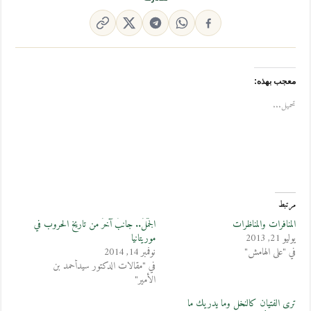
معجب بهذه:
تحميل...
مرتبط
المنافرات والمناظرات
الجَمَلُ.. جانبٌ آخرُ من تاريخ الحروب في
يوليو 21, 2013
موريتانيا
في "على الهامش"
نوفمبر 14, 2014
في "مقالات الدكتور سيدأحمد بن
الأمير"
ترى الفتيان كالنخل وما يدريك ما