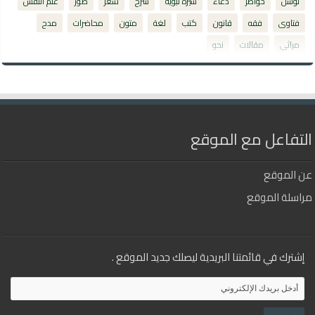
توسل
خواطر
دعاء
سيرة نبوية
شرح
شعر
صور
علم النفس
فتاوى
فقه
قانون
كتب
لغة
متون
محاضرات
مدح
مراثي
مقالات
نحو
التفاعل مع الموقع
عن الموقع
مراسلة الموقع
إشترك في قائمتنا البريدية ليصلك جديد الموقع .