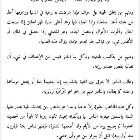
ومنهم من يحلق لحيته على حرف فإذا عرضت له رغبة في الدنيا وزخرفها أخذ
من لحيته أخذا صالحا، وإذا اعتراه فيها زهد أعفى منها، فهو الحليق إذا صلحت
الحال وأثمرت الأموال وحصل الجاه، وهو الملتحي إذا حصل في المال أو
الأنفس شيء من نوائب هذا الدهر مؤذن بزوال هذه الفانية.
ومنهم من يتكسب بلحيته ويأكل بها الخبز فليس من الإنصاف في شيء أن
تطالبه بقص مصدر رزقه.
وغالب الناس لا يفرق بين اللحية والشارب إما يعفيهما معا أو يجعل موساهما
واحدة كما يقال، والنادر منهم من ينحو نحو خَرْخَرَةَ وبابويه.
وكل هذه المذاهب مقبولة إلا مذهبا واحدا هو مذهب من يحدث لحية يصبر عليها
السنة والسنتين فيعرفه الناس بها ويألفونه بحيث تكون جزءا لا يتجزأ من شخصيته
المحترمة ثم يصبح يوما من الأيام وقد أطعمها الشفرة، فيظهر للناس بغتة فيفرون
منه أول وهلة قبل أن يعرفوا من هو وأين يمضي.