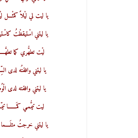
يا ليت لي ليْلاً كمثْـــل ل
يا ليتني اسْتيقظْتُ كاسْتيق
ليْت تطهُّري كما تطهَّــــ
يا ليتني وافقتُه لدى السِّــ
يا ليتني وافقته لدى الْوُض
ليت تيمُّمـي كمَـــــــا تيم
يا ليتني خرجتُ مثلَــــما 