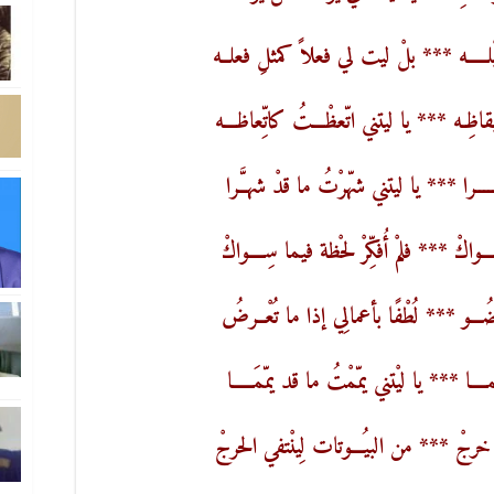
يْلـــــه *** بلْ ليت لي فعلاً كمثلِ فعلــه
اظِـه *** يا ليتني اتّعظْـــتُ كاتِّعاظـــه
ــــرا *** يا ليتني شهّرْتُ ما قدْ شهــَّرا
ـواكْ *** فلمْ أُفكِّرْ لحْظة فيما سِــــواكْ
ُـــو *** لُطْفًا بأعمالِي إذا ما تُعْــرضُ
ّمــــا *** يا ليْتني يمّمْتُ ما قد يمّمَـــــا
خرجْ *** من البيُـــوتات لِينْتفي الحرجْ