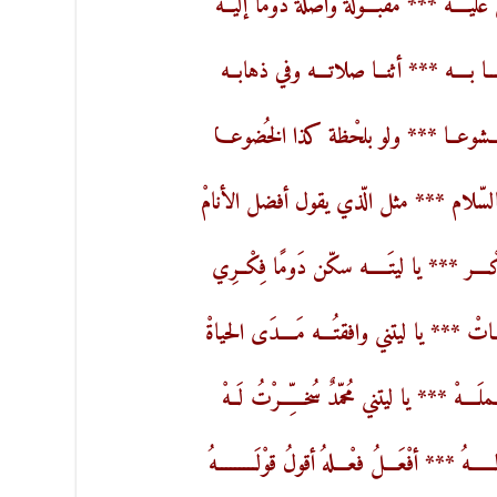
يْــــهْ *** مقبـــولة واصلةً دوْما إليْــهْ
ــا بــــه *** أثنــا صلاتـــه وفي ذهابــه
ـــشوعــا *** ولو بلحْظة كذا الخُضوعـــا
ّلام *** مثل الّذي يقول أفضل الأنامْ
كْــــر *** يا ليتَـــــه سكّن دَومًا فِكْــرِي
ــاتْ *** يا ليتني وافقتُـــه مَــــدَى الحياةْ
ـــهْ *** يا ليتني مُحمّدٌ سُخــــــِّرْتُ لَــهْ
هُ *** أفْعَـــلُ فعْـــلهُ أقولُ قوْلَـــــــــهُ