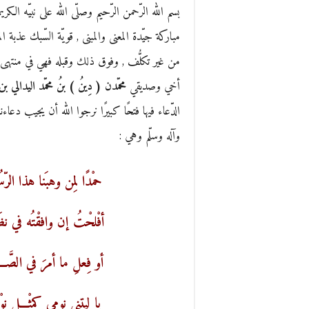
بسم الله الرّحمن الرّحيم وصلّى الله على نبيّه الك
مباركة جيّدة المعنى والمبنى , قويّة السّبك عذبة ال
من غير تكلُّف , وفوق ذلك وقبله فهي في منت
أخي وصديقي
محمّدن ( دِينُ ) بنُ محمّد اليدالي ب
الدّعاء فيها فتحًا كبيرًا نرجوا الله أن يجيب دعا
وآله وسلّم وهي :
حمْدًا لِمن وهبَنا هذا الرّسُ
أفْلحْتُ إن وافقْتُه في نظَـ
أو فِعلِ ما أمرَ في الصَّ
يا ليتني نومي كمثْـــلِ نو