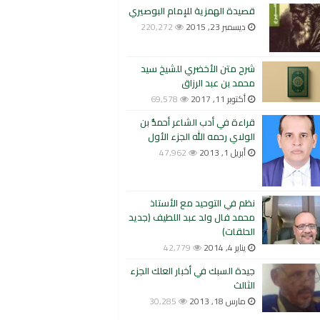
قصيدة الهمزية للإمام البوصيري
ديسمبر 23, 2015
220,272
شرح متن الأخضري للشيخ سيد
محمد بن عبد الرزاق
أكتوبر 11, 2017
69,578
قراءة في أدب الشاعر أحمدُّ بن
الولاي رحمه الله الجزء الأول
أبريل 1, 2013
47,962
نظم في التوحيد مع الأستاذ
محمد فال ولد عبد اللطيف (جديد
الحلقات)
يناير 4, 2014
42,779
جيدة السبك في أخبار العلك الجزء
الثالث
مارس 18, 2013
30,285