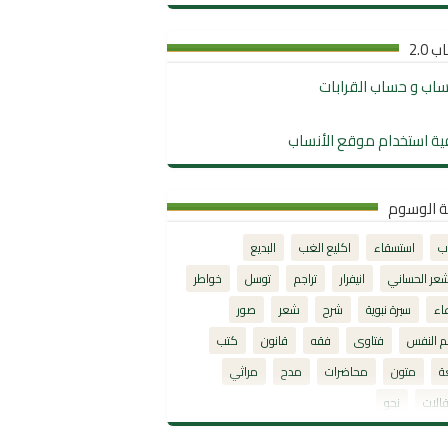
 2.0
نساب و حساب القرابات
ية استخدام موقع الأنساب
ة الوسوم
ب
استسقاء
اكليع الغب
البديع
شعر الحساني
انيفرار
تراجم
توسل
خواطر
اء
سيرة نبوية
شرح
شعر
صور
م النفس
فتاوى
فقه
قانون
كتب
ة
متون
محاضرات
مدح
مراثي
الات
نحو