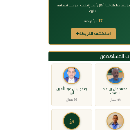
خريطة تفاعلية لآبار أهل أعمر إيديقب التاريخية بمنطقة
الترارزة
17
بئراً تاريخية
استكشف الخريطة
اب المساهمون
محمد فال بن عبد
يعقوب بن عبد الله بن
اللطيف
أبن
44 مقال
36 مقال
الأ