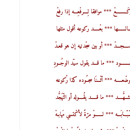
ـــــــــعْ *** موافقا لِــــرفْعِـــه إذا رفعْ
ـــالـــــــها *** بعْـــــد ركوعه أقول مثلها
ا ســــجـــدْ *** أو بين سجْدتيه إن هو قعـدْ
ـــــــود *** ما قـــد يقول سيّد الوجُــودِ
ْعـــــه *** أثْـــنَا سجـُـوده كذا رُكوعه
شــهُّــــد *** ما قـــــد يقُــــوله أو التّهَجُّد
ـــابَـــه *** لـــــــوْ مرّةً لأَكْتسي مَهابـهْ