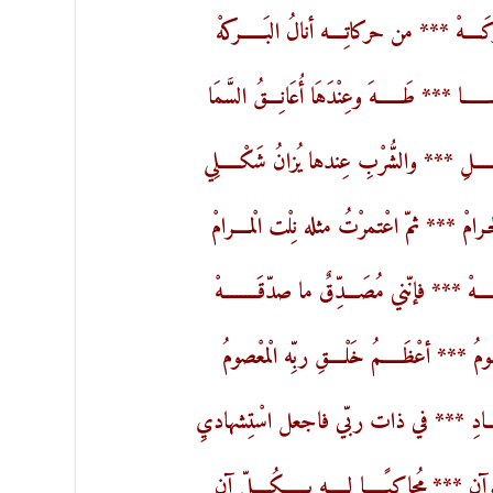
َــــهْ *** من حركاتِــــه أنالُ البَــــــركهْ
ــــا *** طَــــــهَ وعِنْدَهَا أُعَانِـــقُ السَّمَا
ـــلِ *** والشُّرْبِ عِندها يُزانُ شَكْـــــلِي
ْ *** ثمّ اعْتمرْتُ مثله نِلْت الْمــــرامْ
ــهْ *** فإنّني مُصَـــدِّقٌ ما صدّقَــــــــهْ
ُ *** أعْظَـــــمُ خَلْــــقِ ربِّه الْمعْصومُ
ـــــادِ *** في ذات ربّي فاجعل اسْتِشهاديِ
رآنِ *** مُحاكِيًـــــا لـــــه بــــــكُــــلِّ آنِ