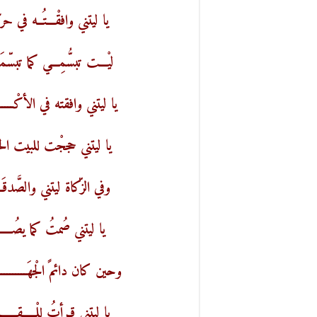
يا ليتني وافقْـــتُــه في حرك
ليْـــت تبسُّمِـــي كما تبسّمَـــ
يا ليتني وافقته في الأكْــــــ
يا ليتني حججْت للبيت الحـرام
وفي الزّكاة ليتني والصَّدقَـــ
يا ليتني صُمتُ كما يصُـــــوم
وحين كان دائمً الْجهَــــــ
يا ليتني قـرأتُ لِلْـــــقــــــ