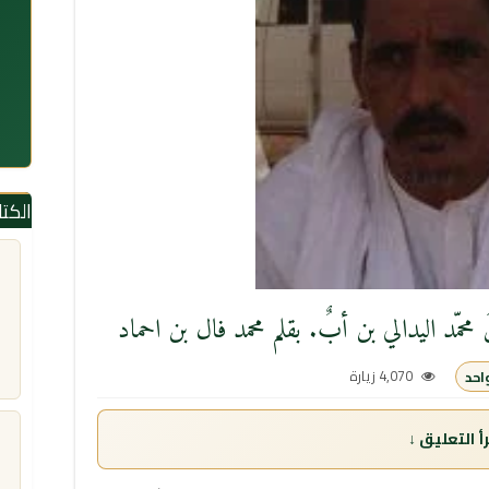
الكت
ُ محمّد اليدالي بن أبٌ. بقلم محمد فال بن احماد
4,070 زيارة
احد
 التعليق ↓