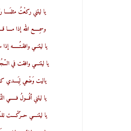
يا ليتني ركعْتُ مثلمَــــا ركَ
وسمِـــــع الله إذا مــــا قـ
يا ليتنــي وافقـتُــــــه إذ
يا ليتنـــي وافقت في السّجُـ
ياليت وَضْعي لِيَــــدي كوض
يا ليتني أقُـــولُ فــــــي التّ
يا ليتنــــي حــرّكْــــت للسّبّ