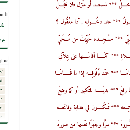
خــــلْ *** لمسجــد أو منْزل فلا خجَـــلْ
الأنساب
ُــــولُ *** عند دخُــــولِـه , أذا معْقُول ؟
الأ
ــيِّي *** مسْـجِـــده حُيِّيتَ من مُـــحَيِّ
كيف
ــــلاةِ *** كمَــــــا أقامَـــــها على عِلاّتي
سحاب
ــــا *** عنْد وُقُوفِـــه إذا ما قَــــــامَـــا
أد
ال
ـا رفعْ *** يديْــــــه للتّكبير أو كما وضعْ
دع
عل
اتِــحه *** تَــكُـــــون لي هداية وفاتحـــه
لغ
مق
السُّـورهْ *** سرًّا وجهْرًا نعْمها من صورهْ