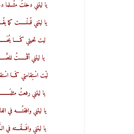
يا ليتني دخلتُ مثْـــلما د
يا ليتني قُــلْــــــت كما يق
ليت تحيتي كمَـــــا يُحَـــــ
يا ليتني أقمْــــــتُ للصَّـــ
ليْت اسْتِقامتي كمَـــا اسْتقامَ
يا ليتني رفعتُ مثلمَـــــــ
يا ليتني وافقتُـــــه في الف
يا ليتني وافَـــقْـــته في 