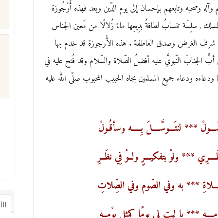
ريم وآله وصحبه وتابعهم بإحسان إلى يوم الدّين وبعد فهذه أُرْجُوزة
مسلك , سلِسَة تنسابُ لطافةُ بدِيعِها ماءً زُلالًا من مَعين الجناس
هى شرف الغرض وصدق العاطفة . هذه الأُرجوزة قد خدم بها
ن أبٌ
الجنابَ النّبويَّ عليه أفضلُ الصّلاة والسّلام وقد فُتح عليه في
م
ءنا ودعاءه ودعاء جميع المسلمين بجاه الحبيب المحبوب صلّى الله عليه
ـــولْ *** لنتَـــوسَّــــلَ بِـــــه وسأقُـولْ
ـــرِي *** ولوْ بتفكيـــرٍ ولــوْ فِي نظَــرِ
ـــــلاةِ *** به وفي الصّوم وفي الصِّلاتِ
ال
ْمــــهِ *** يا ليت لي يومًا كمثل يوْمــه