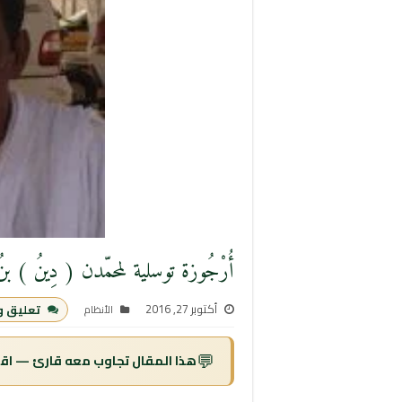
أُرْجُوزة توسلية لمحمّدن ( دِينُ ) بن
أكتوبر 27, 2016
تعليق و
الأنظام
💬
هذا المقال تجاوب معه قارئ — اقرأ