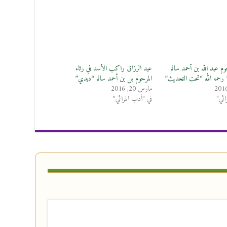
وم عبد الله بن أحمد سالم
‎‎عبد الرزاق راكب الأسد‎ في رثاء
رحمه الله “تحت التحديث”
المرحوم بل بن أحمد سالم “ديدي”
مارس 20, 2016
اثي"
في "أدب المراثي"