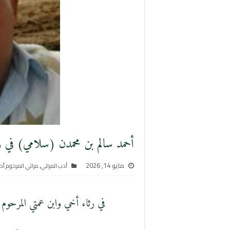
أحمد سالم بن محمدن (سلامي) في رث
مايو 14, 2026
أدب المراثي
,
مراثي المرحوم أحمد
في رثاء أخي وابن عمتي المرحوم بإ