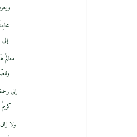
ويعرفه
محامِ
إلى ع
معالِمُ 
وللصّد
إلى رحمة
كريمٌ 
ولا زال 