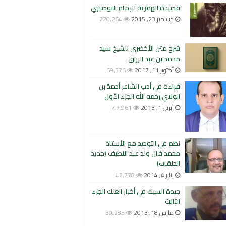
قصيدة الهمزية للإمام البوصيري
ديسمبر 23, 2015
220,264
شرح متن الأخضري للشيخ سيد
محمد بن عبد الرزاق
أكتوبر 11, 2017
69,576
قراءة في أدب الشاعر أحمدُّ بن
الولاي رحمه الله الجزء الأول
أبريل 1, 2013
47,961
نظم في التوحيد مع الأستاذ
محمد فال ولد عبد اللطيف (جديد
الحلقات)
يناير 4, 2014
42,778
جيدة السبك في أخبار العلك الجزء
الثالث
مارس 18, 2013
30,285