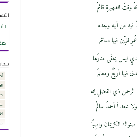
ُ وقتَ الظهيرةِ قائمُ
الأنساب
دُ فيه من أبيه وجده
الأ
ُمرٍ للدِّين فيها دعائم
كيف
هَديٍ ليس يخفَى منارُها
سحاب
ق فيها أربُعٌ ومعالِمُ
أد
ال
 الرحمن ذي الفضلِ إنه
دع
عل
ولا تبعد أ أحمدُ سالمُ
لغ
صنواك الكريمان واصِبًا
مق