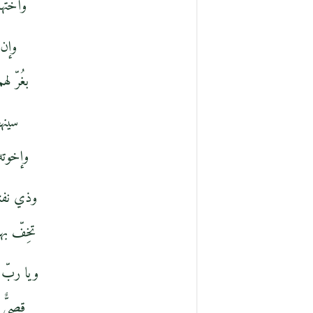
وأختهم
وإن ل
بغُرّ ل
سينهضُ
وإخوته 
وذي نفثةُ
تخِفّ بها
ويا ربّ 
قصيٌّ 