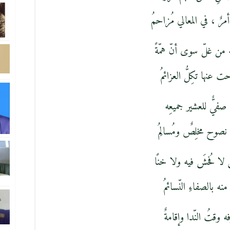
مرٌ ، في المعالي مُزاحمُ
 من غلّ سوى أنّ همّةً
 عنها تكِلُّ العزائمُ
صفيٌّ للعشير جميعِه
وح مخلِصٌ ومُسالِمُ
 لا فُحشَ فيه ولا خنًا
مُ منه بالصفاءِ النّسائمُ
 وقتُ النّدا وإقامةٌ