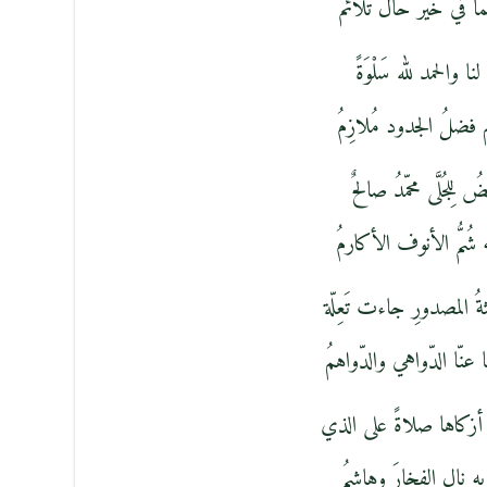
ا في خير حال تُلائمُ
نا والحمد لله سَلْوَةً
هم فضلُ الجدود مُلازِمُ
 لِلجُلَّى محمّدُ صالحٌ
شُمُّ الأنوف الأكارمُ
 المصدورِ جاءت تَعِلّة
 عنّا الدّواهي والدّواهمُ
أزكاها صلاةً على الذي
به نال الفخارَ وهاشِمُ