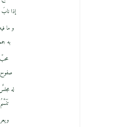
إذا نابَ أ
و ما فيه
به جمحت
محبّ 
صفوح نص
له مجلسٌ
تَنَسَّ
ويعرفه