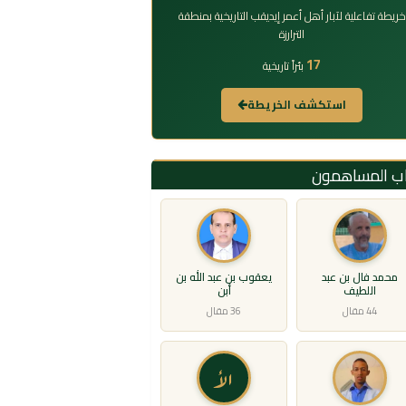
خريطة تفاعلية لآبار أهل أعمر إيديقب التاريخية بمنطقة
الترارزة
17
بئراً تاريخية
استكشف الخريطة
اب المساهمون
محمد فال بن عبد
يعقوب بن عبد الله بن
اللطيف
أبن
44 مقال
36 مقال
الأ