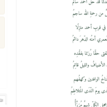
ًا قد حلّ أحمدُ سالمُ
ٌ من رحمةِ الله ساجمُ
ُ في قربِ أحمد منزِلًا
م
َعمري أمنُه الدّهرَ دائمُ
فتى حقّا رُزئنا بفقْدِه
َ الأضيافُ والليلُ قاتِمُ
َناخُ الوافدين وكهفُهم
دى يومَ النّدَى المُتلاطِمُ
ال
ملِ الكَلّ شهمٌ مُرَزَّأٌ