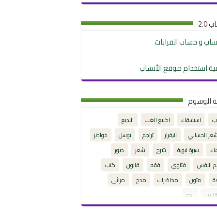
 2.0
نساب و حساب القرابات
ية استخدام موقع الأنساب
ة الوسوم
ب
استسقاء
اكليع الغب
البديع
شعر الحساني
انيفرار
تراجم
توسل
خواطر
اء
سيرة نبوية
شرح
شعر
صور
م النفس
فتاوى
فقه
قانون
كتب
ة
متون
محاضرات
مدح
مراثي
الات
نحو