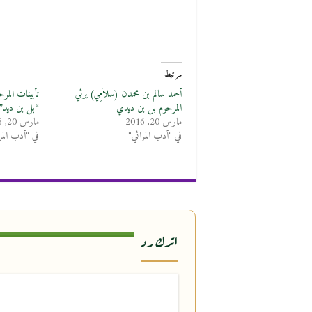
مرتبط
أحمد سالم بن محمدن (سلاَّمِي) يرثي
تأبينات المرح
المرحوم بل بن ديدي
“بل بن ديد” 
مارس 20, 2016
مارس 20, 2016
في "أدب المراثي"
في "أدب المر
اترك رد