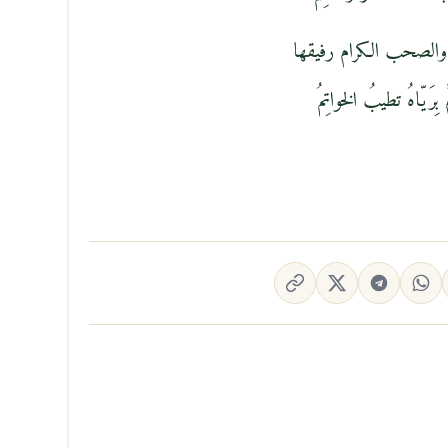
والصحب الكرام رفيقها
ِرَيّاهُ تطيبُ الخواتِمُ