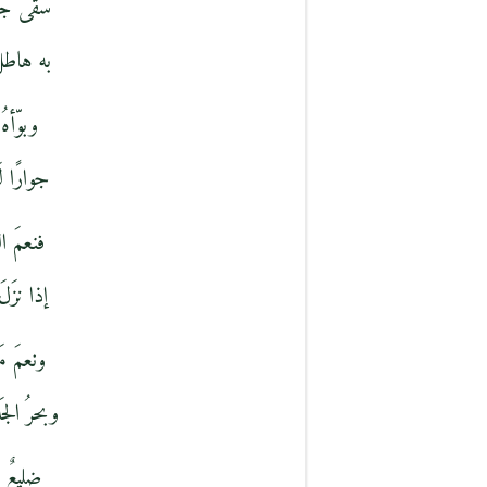
سقى جدث
به هاطل
وبوّأه
جوارًا ل
فنعمَ ال
إذا نزَل
ونعمَ م
وبحرُ الجَ
ضليعٌ بح