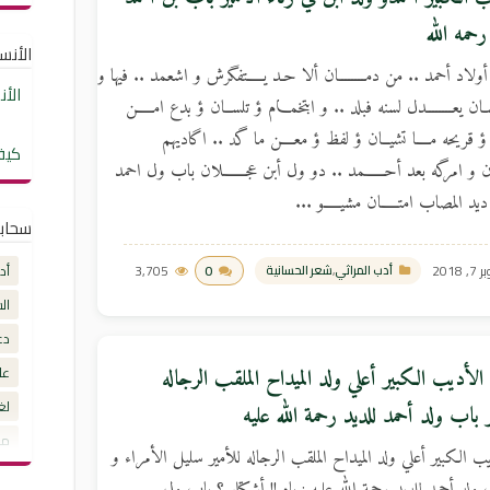
رحمه الله
الأنساب
أولاد أحمد .. من دمــــــــان ألا حـد يـــــتفگرش و اشعمد .. فيها و
الأ
ن يعــــــــدل لسنه فبلد .. و ابتخمـــام ؤ تلســان ؤ بدع امـــــن
ؤ قريحه مــــا تشيــان ؤ لفظ ؤ معــــن ما گد .. اگاديهم
كيف
ـنــان و امرگه بعد أحــــــمد .. دو ول أبن عجـــــــلان باب ول احمد
. ديد المصاب امتـــــان مشيـــــو ...
سحاب
 2018
0
3,705
أد
أدب المراثي
,
شعر الحسانية
ال
دع
عل
الأديب الكبير أعلي ولد الميداح الملقب الرجاله
لغ
 باب ولد أحمد للديد رحمة الله عليه
مق
ب الكبير أعلي ولد الميداح الملقب الرجاله للأمير سليل الأمراء و