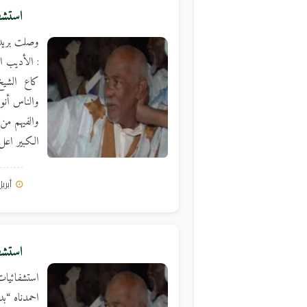
استشفائيات “2” للشيخ
وصلت بريد ا
: الأديب اب
كاع الشيخ 
والناس أنوا
والفيهم من 
الكبير اعل
أبريل 18, 
استشف
استشفائيات
احمدناه “بد