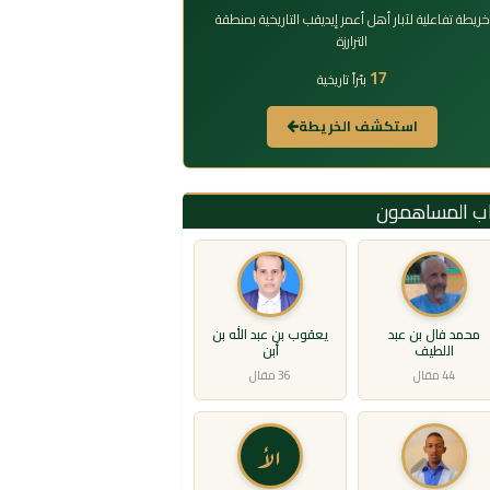
خريطة تفاعلية لآبار أهل أعمر إيديقب التاريخية بمنطقة
الترارزة
17
بئراً تاريخية
استكشف الخريطة
اب المساهمون
محمد فال بن عبد
يعقوب بن عبد الله بن
اللطيف
أبن
44 مقال
36 مقال
الأ