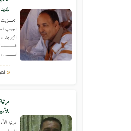
للديد 
تعـــــزيت 
اجيــب السـا
الزبرجد .. 
فـــــــــــ
للــــــــد .
أكتوبر 7,
مرثية 
للأمير
مرثية الأدي