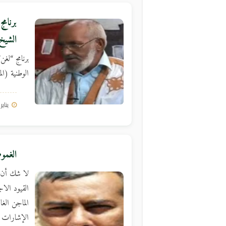
برنام
الشيخ
برنامج “لغن
الوطنية (ال
يناير 15, 2016
الغمو
لا شك أن ا
القيود الا
الماجن الغ
الإشارات ا