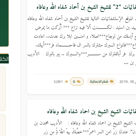
 الشيخ بن أحماد شفاه الله وعافاه
لموقع الإستشفائيات التالية للشيخ الشيخ بن أحماد شفاه الله وعافاه
يد بن اسنيد : لكــــــــــنت ألا فيـه نزاع *** أبَّركت ما يمرض
أيسلك من لوجاع***اصلا. و امنـــين ابلا برك عدت.. اعادت
ع***فانواع الـــبرك مشترك بالسر ال فاحـــــــــماد فر***أبيك.
برك فر أبالفترك من ســــــــــر***والـــــبرك .. يبر بالبرك الأديب
الكت
 بن ...
2019
0
3,081
شعر الحسانية
ائيات الشيخ الشيخ بن احماد شفاه الله وعافاه
 الشيخ الشيخ بن احماد شفاه الله وعافاه : الأديب محمدن بن
ن”: عندك زرْ امن السر اعمرْ***خصَّكْ بيهْ اللهْ ؤُ من زر