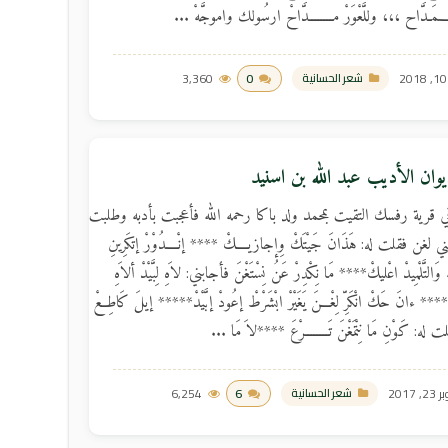
ـــمَـدَّاح ،،، وللَّعْوَرْ مــــــــدَّاحْ ارسُولك واموجَّهْ ...
3,360
0
شعر الحسانية
وان الأديب عبد الله بن اسنيد
ي قرية رفسك التقيت بمحمد ولد باكا رحمه الله فأعجبت بأدبه وطلبت
 لغن فقلت له: هَذَانَ جَيْتَكْ وِإجازيــــكْ **** إنْــــدُوْرْ إتكَرِينِ
 .. وَالتَّلْمِيدْ اعْليكْ**** مَا نِكْدِرْ عَنُ نِسْتَغْنَ فأجابني: لاَهِ لِبَّيْدْ ألاَهِ
***** ءانَ حَكْ انْكَرِّ لِغْـــنَ يَغَيْرْ ابْشَرْطْ إعُودْ إبَّيْدْ***** إيلَ كَاطِعْ
فقلت له: كَوْنِ مَا نِتْمَغْنَ تَــــــــرْعَ ****لاَ مَا ...
, 2017
6
6,254
شعر الحسانية