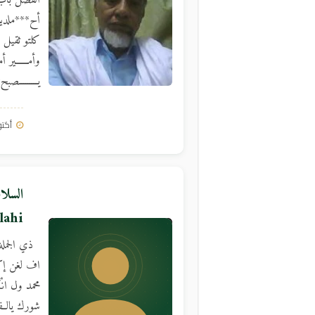
الفضل باب و
أح***ملديد 
كلتو ثقيل 
وأمــــــي
يـــــــــصب
أكتوبر 5,
lahi
ذي الجملة 
اف لغن إكو
محمد ول انْگ
شورك يالــفتا