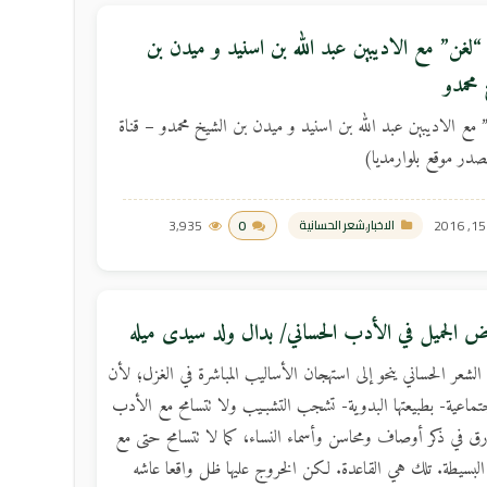
ج “لغن” مع الاديبين عبد الله بن اسنيد و ميدن بن
 محمدو
” مع الاديبين عبد الله بن اسنيد و ميدن بن الشيخ محمدو – قناة
مصدر موقع بلوارمديا)
3,935
0
الاخبار
,
شعر الحسانية
ض الجميل في الأدب الحساني/ بدال ولد سيدى ميله
لشعر الحساني ينحو إلى استهجان الأساليب المباشرة في الغزل؛ لأن
جتماعية- بطبيعتها البدوية- تشجب التشبـيب ولا تتسامح مع الأدب
ارق في ذكر أوصاف ومحاسن وأسماء النساء، كما لا تتسامح حتى مع
لبسيطة. تلك هي القاعدة. لكن الخروج عليها ظل واقعا عاشه