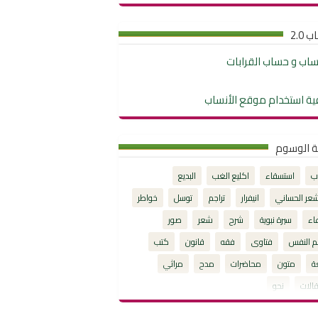
 2.0
نساب و حساب القرابات
ية استخدام موقع الأنساب
ة الوسوم
ب
استسقاء
اكليع الغب
البديع
شعر الحساني
انيفرار
تراجم
توسل
خواطر
اء
سيرة نبوية
شرح
شعر
صور
م النفس
فتاوى
فقه
قانون
كتب
ة
متون
محاضرات
مدح
مراثي
الات
نحو