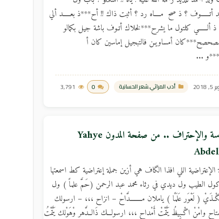
لد أحمد للديد رحمة الله عليه : ياه !! أشكتلو ؟ باب ول
أتــــــوف ؟ ذ صح مــــاه رد ؟ أثبت ذاك !! أح***ذ بعـــــد ألي
ذ ألــــــي كلتول ما يشرح***لخلاك أتـوف باشة جيل بكمالو
ر أمصحصح***كان أمساويـن فالتبجيل إماسين كان أ
ح***و ...
 2018
0
3,791
أدب المراثي
,
شعر الحسانية
السلاسة والإحتراف .. من صفحة المدون Yahye
Abdel
الإعتراضية اللي افذا الگاف هي أزين جملة إعتراضية كط اسمعتها
ل الطيب ول ديدي في رثاء محمد عبد الرحمن (حَمَّ علماً ) ول
ْـذَيْ ( لَعْوَر عَلَمًا ) ياملان مــــــــدَّاحْ – انزاح ،،، – ارسولك
ح وامْنْ اگْـبِيظُ يَتَّمْتْ أَمْداح ،،، ارسولـــك ذَالــدَّهر وْهَوْلك يَتَّمْتُ