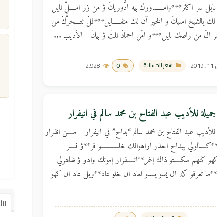
َ نايل سر اكثر***وامـــــدورك بيه ادَّوريكَ ؤ من زر امــــلِّ نايل
لك يالشيخ امليكَ و الخير آن لك متفـــــايل***فلْ تتــــحرَّكْ من
ر الْ من راصك نايل***و امْن احمادَ نلتْ ؤ بيكَ الأديب ...
2019
0
2,928
شعر الحسانية
م
ميلة للأديب عبد الفتاح بن محمد سالم في انيفرار
للأديب عبد الفتاح بن محمد سالم “بداح” في انيفرار امــــن انفرار
كــــالولي يبداح احذر اراهوالك خلــــــــــــو فر**ؤ فــــر
هو كتلهم سكــــتو ذاك إغر**انـــــفرار إمونك وادو ؤ ظاهرلي
د**ما تعرفو كد ال يسو يــسو لعاد ال خلو عاد**ويل عاد ال كهو
ال