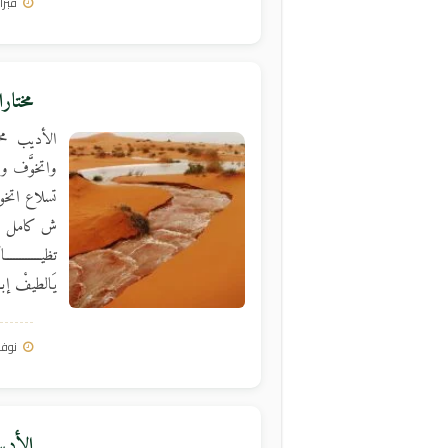
فبراير 6, 
مختارا
الأديب محمد
واتخوَّف واط
تسلاع اتخو
ش كامل فيك
تظيــــــــ
يَالطيفْ إبــ
نوفمبر 0
الأدي