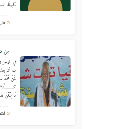
بگبِيظْ الــــ
يناير 10, 2018
من دي
في المهجر ف
منه أن يعلمني
لِغْنَ مُحَمَّدْ
كَـــــــــيْدْ
مَا يِتْمَغْنَ 
أكتوبر 23