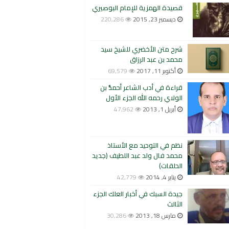
قصيدة الهمزية للإمام البوصيري
ديسمبر 23, 2015
220,286
شرح متن الأخضري للشيخ سيد
محمد بن عبد الرزاق
أكتوبر 11, 2017
69,579
قراءة في أدب الشاعر أحمدُّ بن
الولاي رحمه الله الجزء الأول
أبريل 1, 2013
47,962
نظم في التوحيد مع الأستاذ
محمد فال ولد عبد اللطيف (جديد
الحلقات)
يناير 4, 2014
42,779
جيدة السبك في أخبار العلك الجزء
الثالث
مارس 18, 2013
30,286