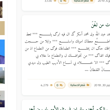
2019
0
3,530
شعر الحسانية
ت من لـغْنَ
 عبد الله ولد محمد آسكر گد ال فيه ابرگ يلــــــــــمع *** تعط
ــــــــــــمَّع معطاك امونك واسلــــــــــع *** وابلا من حـــــــجت
افك حگ ان يخلـــــــــع *** اتطماعك فوگ من التطماع اذ من
 اتفاگ *** من تخوافــــــك ل والتطماع ما خلاه بي
ــــاگ *** الا خــــــــــــلاه بي تســــاع الأديب الطيب ول ديدي
ــــــانْ القفطانْ ...
3, 2018
0
4,279
شعر الحسانية
ب الكبير أحمدو ولد ابن في رثاء الأمير باب بن أحمد