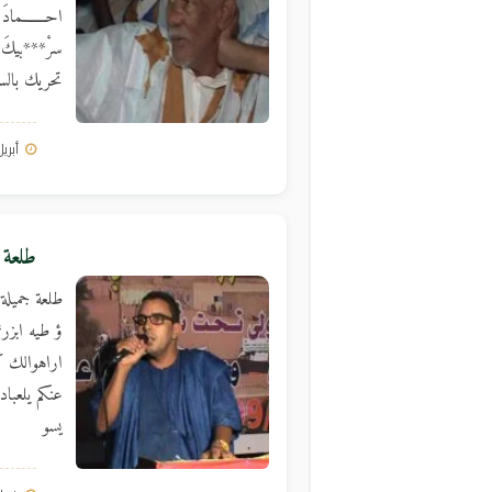
احـــــــماد
سرْ***بيكَ 
تحريك بالس
أبريل 11, 
طلعة ج
طلعة جميلة 
ؤ طيه ابزر**
اراهوالك ك
عنكم يلعبا
يسو