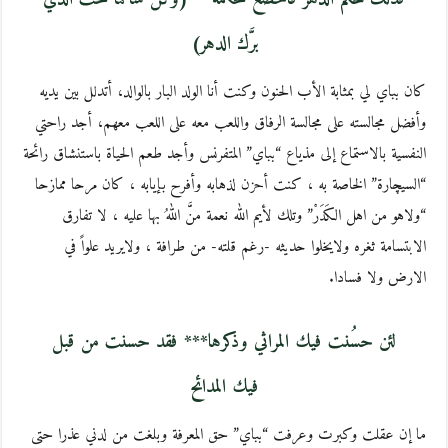
برَّك الدهر)
كان بباي لي بمثابة الأب الحنون وكنت أنا الولد البار بالوالد، أتدلل بين يديه
وأفضل مجالسته على مجالسة الرفاق واللعب معه على اللعب معهم، أجد راحتي
النفسية بالاستماع إلى مذياع “بباي” المتفرنس وأجد طعم الحياة باستنشاق رائحة
“السيچارة” الخاصة به ، كنت أحزن لذهابه وأفرح بإيابه ، كان مرحا ممازحا
“ولاهو من اهل الكَدَرْ” وتلك لأيم الله نعمة منَّ اللهُ بها عليه ، لا تفارق
الابتسامة ثغره ولايخلوا حديثه -رغم قلته- من طرافة ، ولايريد علواً في
الارض ولا فسادا.
لئن حسُنت فيك المراثي وذكرها*** فقد حسنت من قبل
فيك المدائح
ما إن عقلت وكبرت وعرفت “بباي” حق المعرفة وبلغت من لدني عذرا حتى