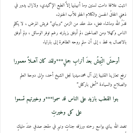
انتهت علاقة دامت لسنين وما أنهينيها إلاَّ الطبع الإگيدي، ولازال يدور في
ذهني الخلقُ الحسن والكلام الحلو للأب الحنون.
قدَرُ الله وماشاء فعل، منذ عقد من الزمن “وبباي” فريش المرض ، لا يكلم
الناس وكهلا ومن الصالحين ،لم أوفق بزيارته رغم توفر الوسائل ، ولم أوفق
بالاتصال به قط ، إلى أن سلم روحه الطاهرة إلى بارئها.
أوحشَ النِّيشُ بعدَ أترابِ جملٍ***ولقد كان آهــلاً معمورا
نرفع تعازينا القلبية إلى آل محمدسيديا نجل الشيخ أحمد، وإلى دوحة العلم
والصلاح والسيادة “أهل باركلل”
بنوا القطب بازيد على الناس قد سموا***و وخيرتهم تسموا
على كل وخيرتِ
تغمد الله بباي بواسع رحمته ورزقه جناتٍ ونهرٍ في مقعدِ صدقٍ عندَ مليكٍ