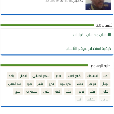
مارس 18, 2013
30,285
الأنساب 2.0
الأنساب و حساب القرابات
كيفية استخدام موقع الأنساب
سحابة الوسوم
أدب
استسقاء
اكليع الغب
البديع
الشعر الحساني
انيفرار
تراجم
توسل
خواطر
دعاء
سيرة نبوية
شرح
شعر
صور
علم النفس
فتاوى
فقه
قانون
كتب
لغة
متون
محاضرات
مدح
مراثي
مقالات
نحو