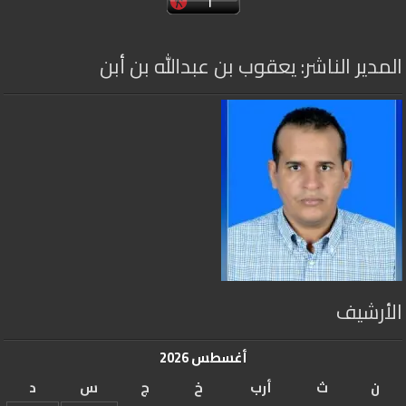
المدير الناشر: يعقوب بن عبدالله بن أبن
الأرشيف
أغسطس 2026
ن
ث
أرب
خ
ج
س
د