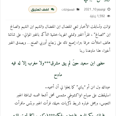
نوفمبر 10, 2021
اضف تعليق
فيسبوكيات
1,592 زيارة
توالت وتسابقت الأخبار لنعي المفضال ابن المفضال والشهم ابن الشهم والصالح
ابن “الصالح” ، تقرأ الخبر وتمشي الهوينا-خشية التأكد بالخبر الموالي- على شاشة
هاتف امتلأت عرقا جراء إصبع تائه على زجاج أوربي الصنع… ويصدق الخبر
أخيرا، هذا ماوعدنا ربنا
مضى ابن سعيد حينَ لم يبق مشرق***ولا مغرب إلا له فيه
مادح
عبدالله ول انن أو “بباي” كما يحلوا لي أن أسميه..
استيقظت على صباح انواكشوطيٍ مشمس تحمل أشعة شمسه الدافئة الخبر
التعيس، ويحمل غباره شريط ذكريات جميلة، قرأت الخبر وبئس ماقرأت
فذلك حكم الدهر فاخضع لحكمه***(وكن ساكنا تحت الذي