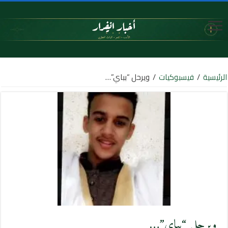
الرئيسية
/
فيسبوكيات
/
ويرحل “بباي”…
ويرحل “بباي”…