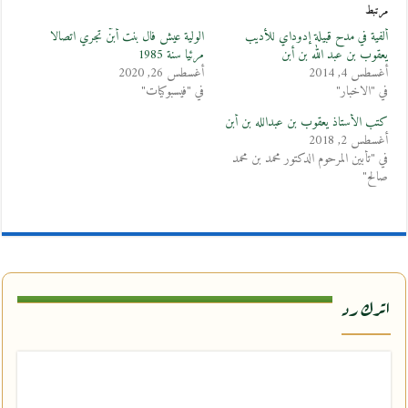
مرتبط
ألفية في مدح قبيلة إدوداي للأديب
الولية عيش فال بنت أبُنْ تجري اتصالا
يعقوب بن عبد الله بن أبن
مرئيا سنة 1985
أغسطس 4, 2014
أغسطس 26, 2020
في "الاخبار"
في "فيسبوكيات"
كتب الأستاذ يعقوب بن عبدالله بن أبن
أغسطس 2, 2018
في "تأبين المرحوم الدكتور محمد بن محمد
صالح"
اترك رد