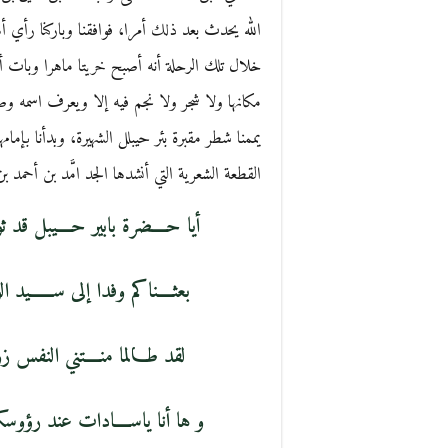
الله يحدث بعد ذلك أمرا، فوافقنا وباركنا رأي 
خلال تلك الرحلة أنه أصبح خريتا ماهرا وبات أ
مكانها ولا شجر ولا نجم فيه إلا ويعرف اسمه وص
يممنا شطر مقبرة بئر حيبلل الشهيرة، وبدأنا بإمام
القطعة الشعرية التي أنشدها الجد امَّد بن أحمد ب
أيا حــــضرة بابير حــــيبل ق
بعثــــناكم وفدا إلى ســــــيد
لقد طـــالما منــــتني النف
و ها أنا ياســــادات عند رؤوس