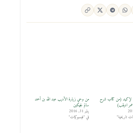
 لإكيد (من كتاب شرح
من وحي زيارة الأديب عبد الله بن أحمد
اعمر اديقب)
سالم لجيكين
يناير 31, 2016
 تاريخية"
في "فيسبوكيات"