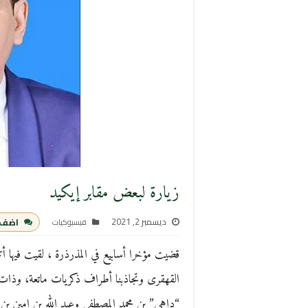
زيارة لبعض مقابر إيكيد
ديسمبر 2, 2021
اضف 
فيسبوكيات
قضيت مؤخرا أسابيع في المذرذرة ، لقيت فيها أت
القهقرى وتجاذبنا أطراف ذكريات ماتعة، وذات م
“داهي” بن محمد المصطفى وعبد الله بن امين بن د