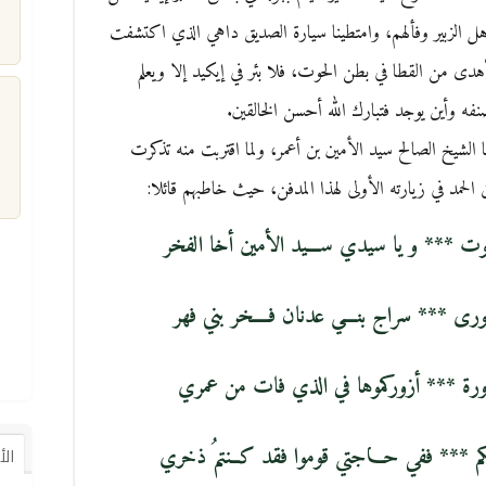
أهل الزبير وفألهم، وامتطينا سيارة الصديق داهي الذي اكتشفت
هدى من القطا في بطن الحوت، فلا بئر في إيكيد إلا ويعلم
نفه وأين يوجد فتبارك الله أحسن الخالقين.
ها الشيخ الصالح سيد الأمين بن أعمر، ولما اقتربت منه تذكرت
م
ن الحمد في زيارته الأولى لهذا المدفن، حيث خاطبهم قائلا:
د ثوت *** و يا سيدي ســـيد الأمين أخا الفخر
 الورى *** سراج بنـــي عدنان فــــخر بني فهر
س زورة *** أزوركموها في الذي فات من عمري
كم *** ففي حـــاجتي قوموا فقد كــنتمُ ذخري
ال