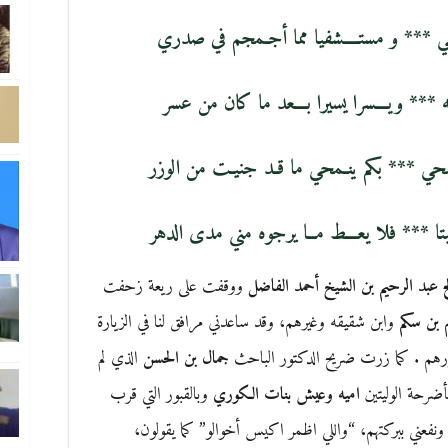
 *** و مستــــشفيا مما أجـمجم في صدري
قاته *** ويـــسرا يسيرا بـــعد ما كان من عسر
حي *** بكم ينـمحي ما قـد جنيـت من الوزر
ا *** فلا يعـــط مــا يرجوه مني مدى الدهر
ح عبد الرحيم بن الشيخ أحمد الفاضل
ووقفت على ريعة زحفت
بن سكم
وابن شقيقه وغيرهم، وقد ساعدني مرافق لنا في الزيارة
ورهم . كما زرت ضريح الدكتور الباحث
جمال بن الحسن
الذي لم
أضرحة الوليتين
اميه وعيش بنات الكوري
وبالقبور التي قرب
ونفعني ببركتهم، “واللي اظمر اكيس أخوالو” كما يقولون،