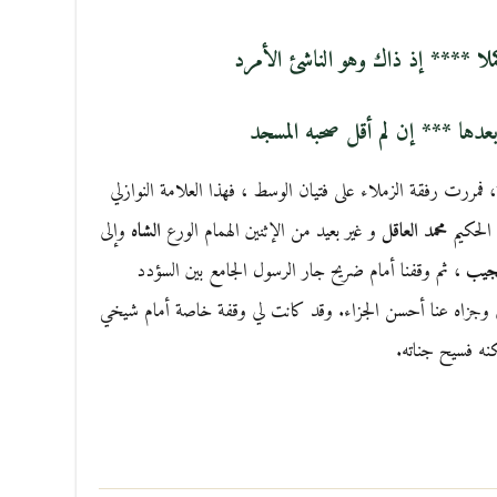
لا **** إذ ذاك وهو الناشئ الأمرد
دها *** إن لم أقل صحبه المسجد
فمررت رفقة الزملاء على فتيان الوسط ، فهذا العلامة النوازلي
 الحكيم
محمد العاقل
و غير بعيد من الإثنين الهمام الورع
الشاه
وإلى
نجيب
، ثم وقفنا أمام ضريح جار الرسول الجامع بين السؤدد
ى وجزاه عنا أحسن الجزاء. وقد كانت لي وقفة خاصة أمام شيخي
نه فسيح جناته.