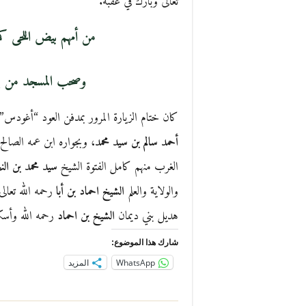
تعالى وبارك في عقبه.
من أمهم بيض اللحى كم
وصحب المسجد من بع
كان ختام الزيارة المرور بمدفن العود “أغودس”، 
أحمد سالم بن سيد محمد
، وبجواره ابن عمه الصالح
الغرب منهم كامل الفتوة الشيخ
سيد محمد بن ال
والولاية والعلم
الشيخ احماد بن أبا
رحمه الله تعال
هديل بني ديمان
الشيخ بن احماد
رحمه الله وأسك
شارك هذا الموضوع:
WhatsApp
المزيد