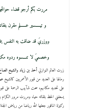
مررت بكم أرجو قضاء حوائجي
و تيـــــسير عــــــلم مقرن بت
ووزريَ قد ضاقت به النفس ينم
وخصميَ لا تنـــسوه ردوه مكبت
زرت العالم النوازلي
أحمذ بن زياد والشيخ الصال
رمالها على العديد من قبور الأعمريين كالشيخ
عم 
على تحديد مكانهم، سحت شآبيب الرحمة على قب
يسعفني الحظ بلقائه حيا، ومررت مرور الكرام ب
ركيزة الماقور جعلها الله رياضا من رياض الجنة 