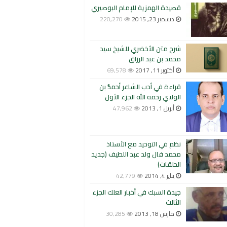
قصيدة الهمزية للإمام البوصيري
ديسمبر 23, 2015
220,270
شرح متن الأخضري للشيخ سيد
محمد بن عبد الرزاق
أكتوبر 11, 2017
69,578
قراءة في أدب الشاعر أحمدُّ بن
الولاي رحمه الله الجزء الأول
أبريل 1, 2013
47,962
نظم في التوحيد مع الأستاذ
محمد فال ولد عبد اللطيف (جديد
الحلقات)
يناير 4, 2014
42,779
جيدة السبك في أخبار العلك الجزء
الثالث
مارس 18, 2013
30,285