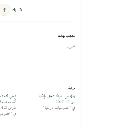
شارك
معجب بهذه:
تحميل...
مرتبط
جملة من الفوائد تتعلق بإيكيد
توطن تشمشه
يناير 19, 2017
أنساب ابناء 
في "خصوصيات تاريخية"
مارس 2, 2014
في "خصوصيات