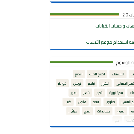
 2.0
نساب و حساب القرابات
ية استخدام موقع الأنساب
ة الوسوم
ب
استسقاء
اكليع الغب
البديع
شعر الحساني
انيفرار
تراجم
توسل
خواطر
اء
سيرة نبوية
شرح
شعر
صور
م النفس
فتاوى
فقه
قانون
كتب
ة
متون
محاضرات
مدح
مراثي
الات
نحو