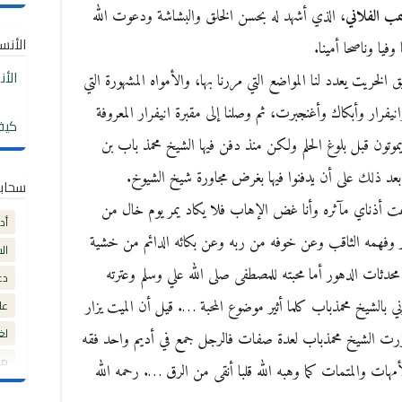
مب الفلاني
، الذي أشهد له بحسن الخلق والبشاشة ودعوت الله
الأنساب
فيا وناصحا أمينا.
الأ
لخريت يعدد لنا المواضع التي مررنا بها، والأمواه المشهورة التي
نيفرار وأبكاك وأغنجبرت، ثم وصلنا إلى مقبرة انيفرار المعروفة
كيف
يموتون قبل بلوغ الحلم ولكن منذ دفن فيها الشيخ محمذ باب بن
 بعد ذلك على أن يدفنوا فيها بغرض مجاورة شيخ الشيوخ.
سحاب
 أذناي مآثره وأنا غض الإهاب فلا يكاد يمر يوم خال من
أد
ير وفهمه الثاقب وعن خوفه من ربه وعن بكائه الدائم من خشية
ال
حدثات الدهور أما محبته للمصطفى صلى الله علي وسلم وعترته
دع
بالشيخ محمذباب كلما أثير موضوع المحبة …. قيل أن الميت يزار
عل
لغ
د زرت الشيخ محمذباب لعدة صفات فالرجل جمع في أديم واحد فقه
مق
ات والمتمات كما وهبه الله قلبا أنقى من الرق …. رحمه الله