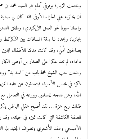
وختمت الزيارة بوقوفي أمام قبر السيد
محمد بن ص
أن يجازيه عني الجزاء الأوفى فقد كان لي صديقا و
واصلنا سيرنا نحو العمق الإيكيدي، وطفق الصديق ا
بجانبها، ويحدد لنا بدقة المسافات بين آشكركط وا
بصالحين امَّنِّ، وقد كانت مدفنا للأطفال الذين 
داداه، لم تعد حكرا على الصغار بل أوصى الكبار
رضعت حب
الشيخ محمذباب
من “اسدايد” ووعت
ذكره في مجلس الأسرة، فيتحدثون عن علمه الغز
الله، وعن نصحه للمسلمين وورعه في التعامل مع م
فذلك ربع عزة … لقد أصبح عقلي الباطن يذكرني 
للصفة الكاشفة التي كانت تميزه في حياته، وق
الأصبحي وعقد الأشعري وتصوف الجنيد بله الأمه