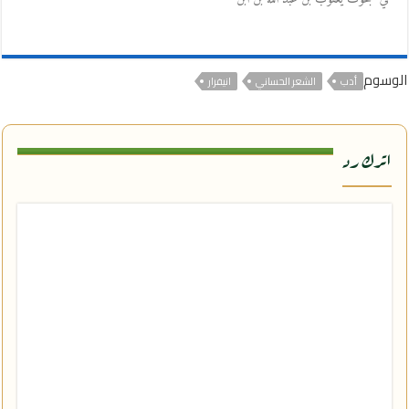
الوسوم
أدب
الشعر الحساني
انيفرار
اترك رد