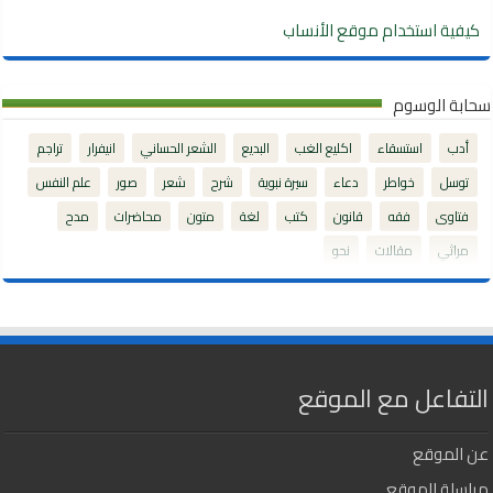
كيفية استخدام موقع الأنساب
سحابة الوسوم
أدب
استسقاء
اكليع الغب
البديع
الشعر الحساني
انيفرار
تراجم
توسل
خواطر
دعاء
سيرة نبوية
شرح
شعر
صور
علم النفس
فتاوى
فقه
قانون
كتب
لغة
متون
محاضرات
مدح
مراثي
مقالات
نحو
التفاعل مع الموقع
عن الموقع
مراسلة الموقع