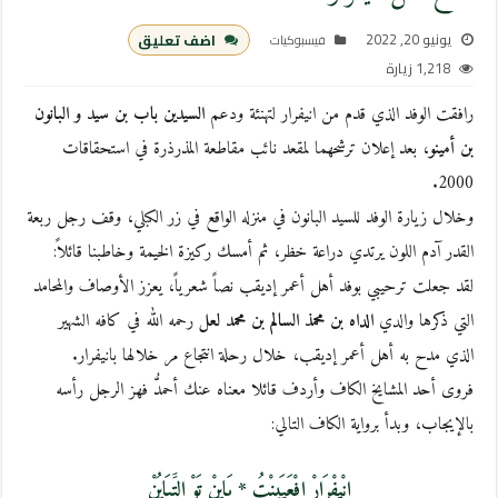
يونيو 20, 2022
اضف تعليق
فيسبوكيات
1,218 زيارة
رافقت الوفد الذي قدم من انيفرار لتهنئة ودعم
السيدين باب بن سيد و البانون
بن أمينو
، بعد إعلان ترشحهما لمقعد نائب مقاطعة المذرذرة في استحقاقات
2000.
وخلال زيارة الوفد للسيد البانون في منزله الواقع في زر الكبلي، وقف رجل ربعة
القدر آدم اللون يرتدي دراعة خظر، ثم أمسك ركيزة الخيمة وخاطبنا قائلاً:
لقد جعلت ترحيبي بوفد أهل أعمر إديقب نصاً شعرياً، يعزز الأوصاف والمحامد
التي ذكرها والدي
الداه بن محمذ السالم بن محمد لعل
رحمه الله في كافه الشهير
الذي مدح به أهل أعمر إديقب، خلال رحلة انتجاع مر خلالها بانيفرار.
فروى أحد المشايخ الكاف وأردف قائلا معناه عنك أحمدُّ فهز الرجل رأسه
بالإيجاب، وبدأ برواية الكاف التالي:
انْيِفْرَارْ افْعَيَِينْتُ * بَايِنْ تَوْ التََبَايُنْ