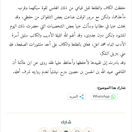
حفظت الكاف والطلعة قبل قيامي من ذلك المجلس لقوة سبكهما وقرب
مأخذهما، ولكن مع مرور الوقت ضاعت بعض التلفواتن من حفظي، وقد
بحثت عنها في مظانها وسألت عنها بعض الشخصيات التي حضرت ذلك اليوم
المشهود ولكن دون جدوى، وقد ألهم الله الليلة الأديب والكاتب سليل أسرة
الأدب الداه محمد اعل، فعلق بالطلعة والكاف على أحد منشورات الصفحة، فله
مني جزيل الشكر.
وقد بادرت إلى تقييدها لأحفظها وأحافظ عليها فقد روى عن ابن عائشة أن
القاضي عبيد الله بن الحسن بن حصين جرح نهشلياً لعدم روايته شرف أهله.
شارك هذا الموضوع:
WhatsApp
المزيد
شارك