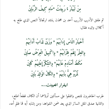
مِنْ لَبْيَارْ ءً رَبِينْتُ *مَاهِ كِيفْ الرَّبَايِنْ
ثم طفق الأديب الأريب أحمد بن محمذن ينشد ارتجالاً النص الذي طلع به
أكلال والده فقال:
أَخْيَارْ النََاسْ إِدَابْهُمْ * وَزْيَنْ لَدَابْ أَدَابْهُمْ
وِالعِلْمْ إِلهُمْ فِتْرَابْهُمْ * وِاكْبِيلْ الْعِرْضُ صَايِنْ
مَكَطْ أَمْنَادِمْ عَابْهُمْ* وِالشِّكْرْ إِعْلِيهُمْ كَايِنْ
لُمْرُوَّ هِيََّ بَابْهُمْ * وِالكَالْ الوَالِدْ بَايِنْ
انيفرار افعيينت….
طرب الحاضرون للنص واتفقوا على مسألتين أولاهما أن الكاف قطعاً اطلع،
والثانية صدق المثل السائر الذي يعد ضمن الشواهد: ومن يشابه أبه فما ظلم أمه.