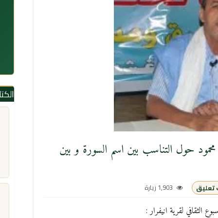
الكت
 محمود حول التناسب بين اسم السورة و بين
1,903 زيارة
تعليق
وع الثقافي لقرية انيفرار :