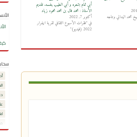
أبي تمام بشعره و أبي الطيب بنفسه. تقديم
الأستاذ : محمد فال بن محمد محمود زياد
الأنساب
خ محمد اليدالي ونتاجه
أكتوبر 7, 2022
في "فقرات الأسبوع الثقافي لقرية انيفرار
الأ
2022 (فيديو)"
كيف
سحاب
أد
ال
دع
عل
لغ
مق