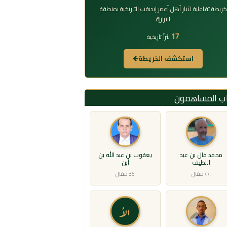
خريطة تفاعلية لآبار أهل أعمر إيديقب التاريخية بمنطقة
الترارزة
17
بئراً تاريخية
استكشف الخريطة
اب المساهمون
محمد فال بن عبد
يعقوب بن عبد الله بن
اللطيف
أبن
44 مقال
36 مقال
الأ