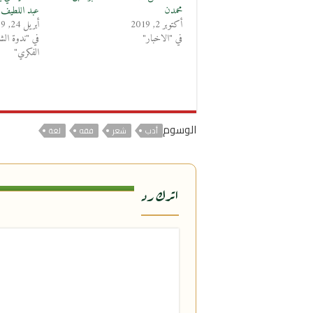
محمدن
عبد اللطيف
أكتوبر 2, 2019
أبريل 24, 2019
في "الاخبار"
في "ندوة الشي
الفكري"
الوسوم
أدب
شعر
فقه
لغة
اترك رد