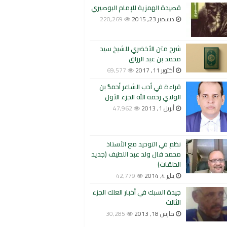
قصيدة الهمزية للإمام البوصيري
ديسمبر 23, 2015
220,269
شرح متن الأخضري للشيخ سيد
محمد بن عبد الرزاق
أكتوبر 11, 2017
69,577
قراءة في أدب الشاعر أحمدُّ بن
الولاي رحمه الله الجزء الأول
أبريل 1, 2013
47,962
نظم في التوحيد مع الأستاذ
محمد فال ولد عبد اللطيف (جديد
الحلقات)
يناير 4, 2014
42,779
جيدة السبك في أخبار العلك الجزء
الثالث
مارس 18, 2013
30,285