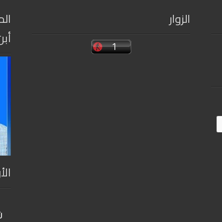
الزوار
الم
أبن
الأ
ن