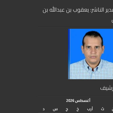
دير الناشر: يعقوب بن عبدالله بن
رشيف
أغسطس 2026
ث
أرب
خ
ج
س
د