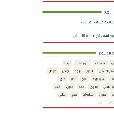
 2.0
نساب و حساب القرابات
ية استخدام موقع الأنساب
ة الوسوم
ب
استسقاء
اكليع الغب
البديع
شعر الحساني
انيفرار
تراجم
توسل
خواطر
اء
سيرة نبوية
شرح
شعر
صور
م النفس
فتاوى
فقه
قانون
كتب
ة
متون
محاضرات
مدح
مراثي
الات
نحو