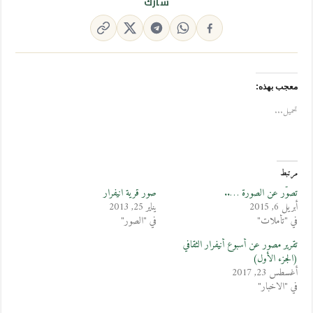
شارك
معجب بهذه:
تحميل...
مرتبط
تصوّر عن الصورة …..
صور قرية انيفرار
أبريل 6, 2015
يناير 25, 2013
في "تأملات"
في "الصور"
تقرير مصور عن أسبوع أنيفرار الثقافي
(الجزء الأول)
أغسطس 23, 2017
في "الاخبار"