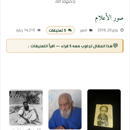
رحمهما الله
صور الأعلام
يناير 20, 2016
14,315 زيارة
5 تعليقات
الصور
💬
هذا المقال تجاوب معه 5 قراء — اقرأ التعليقات ↓
الشيخ محمد صالح بن