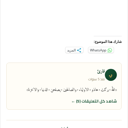
شارك هذا الموضوع:
WhatsApp
المزيد
قارئ
ق
منذ 5 سنوات
«الله٠بركت٠هاذو٠الاولياء٠والصالحين٠يصلحن٠الدنيا٠والاخرة»
شاهد كل التعليقات (5) ←