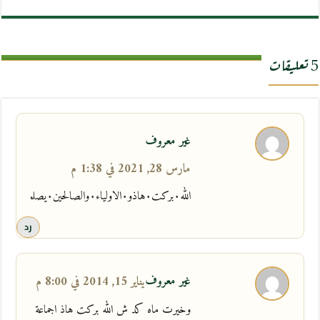
5 تعليقات
غير معروف
مارس 28, 2021 في 1:38 م
الله٠بركت٠هاذو٠الاولياء٠والصالحين٠يصلحن٠الدنيا٠والاخرة
رد
غير معروف
يناير 15, 2014 في 8:00 م
وخيرت ماه كد ش الله بركت هاذ اجماعة