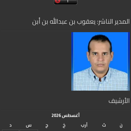
المدير الناشر: يعقوب بن عبدالله بن أبن
الأرشيف
أغسطس 2026
ن
ث
أرب
خ
ج
س
د