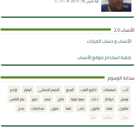
مارس 18, 2013
30,285
الأنساب 2.0
الأنساب و حساب القرابات
كيفية استخدام موقع الأنساب
سحابة الوسوم
أدب
استسقاء
اكليع الغب
البديع
الشعر الحساني
انيفرار
تراجم
توسل
خواطر
دعاء
سيرة نبوية
شرح
شعر
صور
علم النفس
فتاوى
فقه
قانون
كتب
لغة
متون
محاضرات
مدح
مراثي
مقالات
نحو