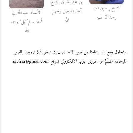
بن عبد الله بن الشيخ
الشيخ بباه بن اميه
أحمد الفاضل رحمهم
الأستاذ عبد الله بن
رحمة الله عليه
الله
أحمد سالم ّ”بل” رحمه
الله
سنحاول جمع ما استطعنا من صور الاعيان, لذلك نرجو منكم تزويدنا بالصور
الموجودة عندكم عن طريق البريد الالكتروني للموقع, niefrar@gmail.com.