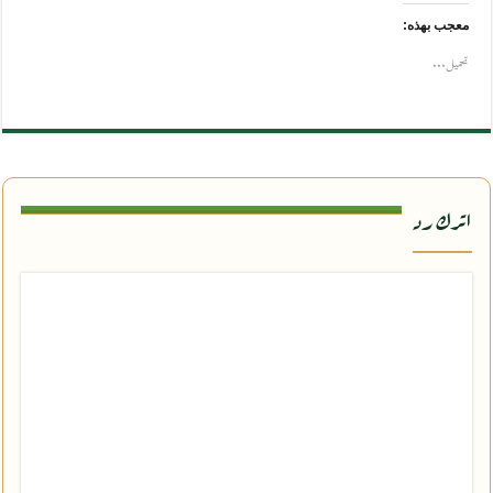
معجب بهذه:
تحميل...
اترك رد