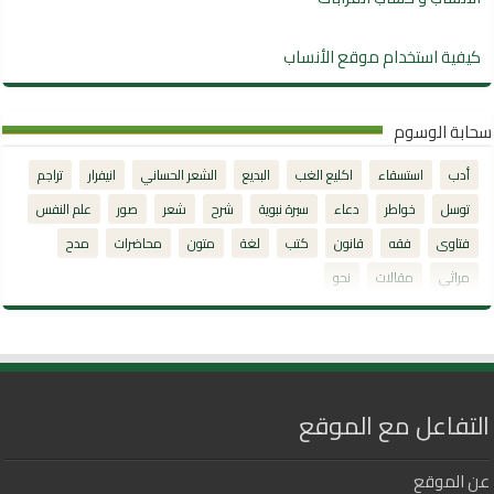
كيفية استخدام موقع الأنساب
سحابة الوسوم
أدب
استسقاء
اكليع الغب
البديع
الشعر الحساني
انيفرار
تراجم
توسل
خواطر
دعاء
سيرة نبوية
شرح
شعر
صور
علم النفس
فتاوى
فقه
قانون
كتب
لغة
متون
محاضرات
مدح
مراثي
مقالات
نحو
التفاعل مع الموقع
عن الموقع