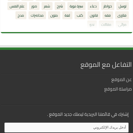
توسل
خواطر
دعاء
سيرة نبوية
شرح
شعر
صور
علم النفس
فتاوى
فقه
قانون
كتب
لغة
متون
محاضرات
مدح
مراثي
مقالات
نحو
التفاعل مع الموقع
عن الموقع
مراسلة الموقع
إشترك في قائمتنا البريدية ليصلك جديد الموقع .