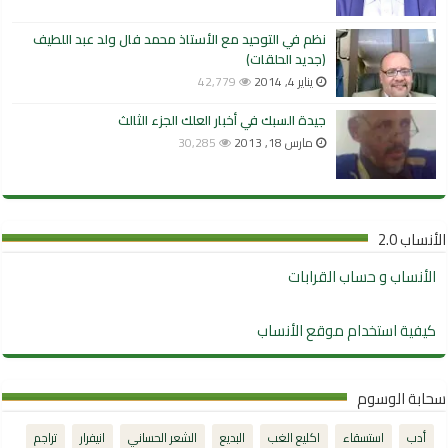
نظم في التوحيد مع الأستاذ محمد فال ولد عبد اللطيف
(جديد الحلقات)
يناير 4, 2014
42,779
جيدة السبك في أخبار العلك الجزء الثالث
مارس 18, 2013
30,285
الأنساب 2.0
الأنساب و حساب القرابات
كيفية استخدام موقع الأنساب
سحابة الوسوم
أدب
استسقاء
اكليع الغب
البديع
الشعر الحساني
انيفرار
تراجم