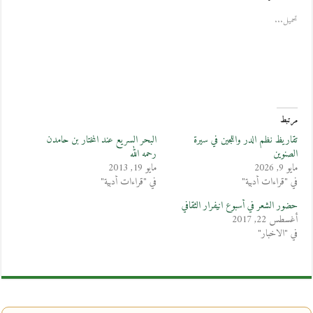
تحميل...
مرتبط
تقاريظ نظم الدر واللجين في سيرة
البحر السريع عند المختار بن حامدن
الصنوين
رحمه الله
مايو 9, 2026
مايو 19, 2013
في "قراءات أدبية"
في "قراءات أدبية"
حضور الشعر في أسبوع انيفرار الثقافي
أغسطس 22, 2017
في "الاخبار"