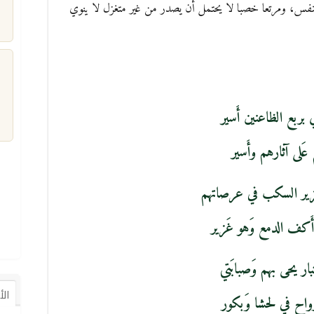
نفس، ومرتعا خصبا لا يحتمل أن يصدر من غير متغزل لا ينوي
م
بربع الظاعنين أَسير
 عَلى آثارهم وأَسير
َزير السكب في عرصاتهم
أَكف الدمع وَهو غَزير
ار يحى بهم وَصبابَتي
ال
واح في لحشا وَبكور