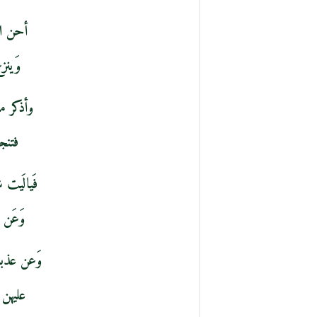
أحن اذ
وَينز
وأذكر 
فتنج
فَيالَيت
وَعَن
وَعن عذب
عليهن 