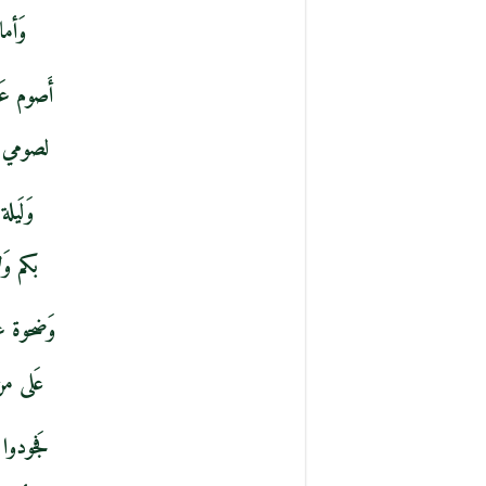
وَأما
أَصوم عَ
لصومي س
وَلَيل
بكم وَ
وَضحوة ع
عَلى م
فَجودوا