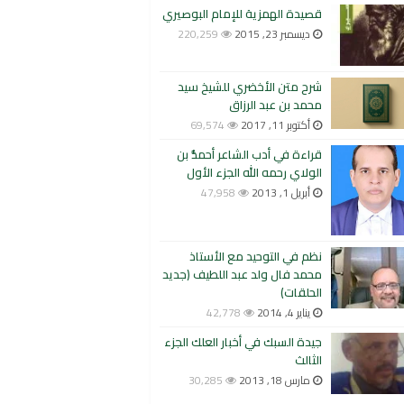
قصيدة الهمزية للإمام البوصيري
ديسمبر 23, 2015
220,259
شرح متن الأخضري للشيخ سيد
محمد بن عبد الرزاق
أكتوبر 11, 2017
69,574
قراءة في أدب الشاعر أحمدُّ بن
الولاي رحمه الله الجزء الأول
أبريل 1, 2013
47,958
نظم في التوحيد مع الأستاذ
محمد فال ولد عبد اللطيف (جديد
الحلقات)
يناير 4, 2014
42,778
جيدة السبك في أخبار العلك الجزء
الثالث
مارس 18, 2013
30,285