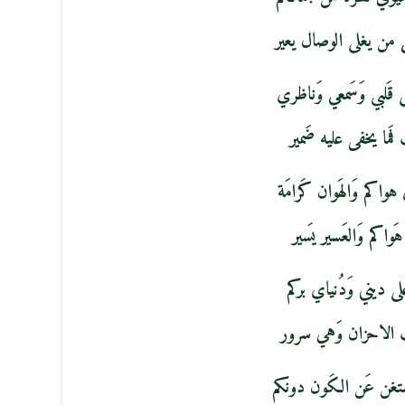
 من يغلى الوصال يعير
لى قَلبي وَسَمعي وَناظري
 فَما يخفى عليه ضَمير
واكم وَالهَوان كَرامَة
هَواكم وَالعَسير يَسير
على ديني وَدُنياي بركم
لب الاحزان وَهي سرور
ستغن عَن الكَون دونكم