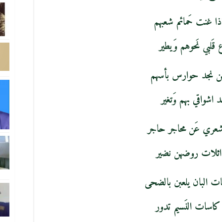
ا غنت حَمائم شعبهم
ع قَلبي نَحوهم وَيطير
من نجد حوارس بأسهم
د اشواقي بهم وَتغير
 شعري عَن محاجر حاجر
 اثلات روضهن نضير
ات البان يلعبن بالضحى
كاسات النَسيم تدور