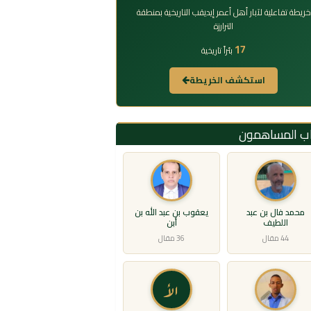
خريطة تفاعلية لآبار أهل أعمر إيديقب التاريخية بمنطقة
الترارزة
17
بئراً تاريخية
استكشف الخريطة
اب المساهمون
محمد فال بن عبد
يعقوب بن عبد الله بن
اللطيف
أبن
44 مقال
36 مقال
الأ