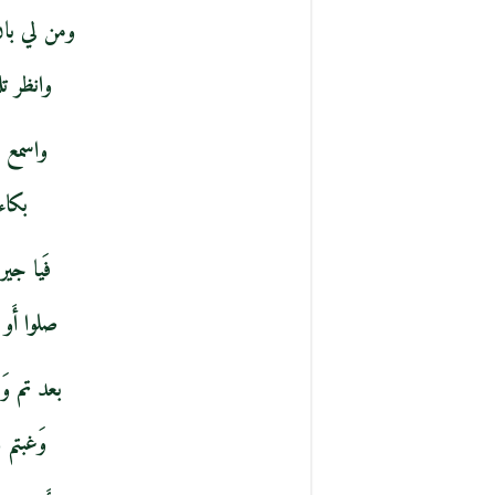
ومن لي با
وانظر ت
واسمع 
بكاء
فَيا جير
صلوا أَو
بعد تم وَ
وَغبتم 