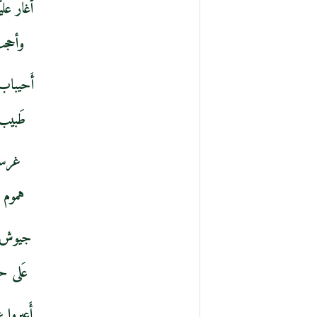
أَغار عل
وأحجب
أَحيباب 
طَبيب 
غرستم
هموم 
جيوش ه
عَلى حص
أَعيروا