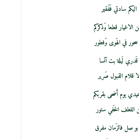
 اليكم سادتي فَفَقير
ن الاغيار قطعا وَذكركم
حور في الهَوى وَفطور
ة قَدري لَيلة بت آنسا
لا قلام القبول صَرير
يدي يوم أَضحى بقربكم
ن اللطف الخَفي ستور
 بو صل فالزَمان مفرق