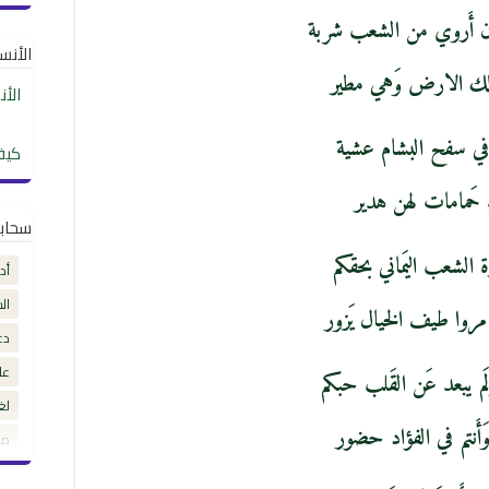
ن أَروي من الشعب شربة
الأنساب
لك الارض وَهي مطير
الأ
في سفح البشام عشية
كيف
 حَمامات لهن هدير
سحاب
ة الشعب اليَماني بحقكم
أد
ال
 مروا طيف الخيال يَزور
دع
عل
لَم يبعد عَن القَلب حبكم
لغ
وَأَنتم في الفؤاد حضور
مق