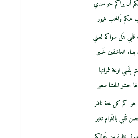
يكم أَن يَراكم حَواسدي
 عنكم وَالمحب غيور
قَلبي هَل سواكم لعلتي
بداء العاشقين خَبير
 بِقَلبي لوعة ثمراتها
لها حشو الحشا سعير
وا كم كل لمحة ناظر
ن قَلبي بالغَرام تغير
 عيوني نظرة من جَمالكم