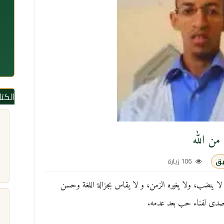
الكت
من الله
106 زيارة
يق
ا ينضب، ولا يغيره الزمن، و لا يقاس بجزالة اللغة وحسن
و صدى لفناء حب بعد عدمه.