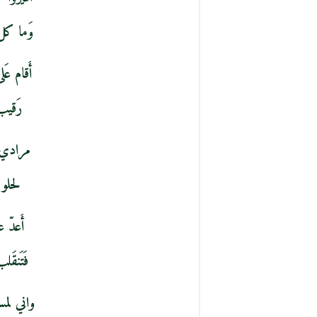
وَما كل
أَقام عَ
رَقيب
مرادي ه
لحلو 
أَعدّ 
فَتَنقَ
واني لم