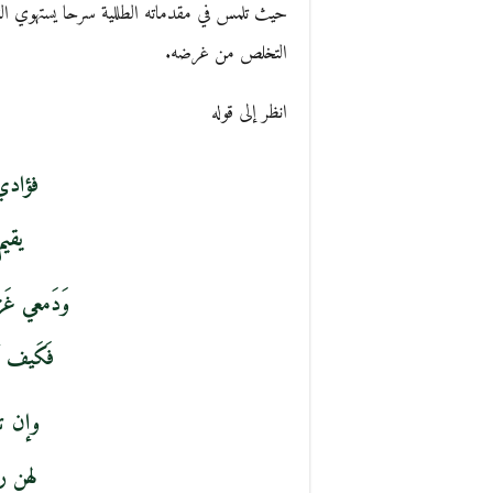
حيث تلمس في مقدماته الطللية سرحا يستهوي ال
التخلص من غرضه.
انظر إلى قوله
فؤادي 
يقيم
وَدَمعي غ
فَكَيف 
وإن تب
لهن ر