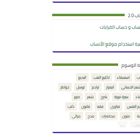
 2.0
نساب و حساب القرابات
ية استخدام موقع الأنساب
ة الوسوم
ب
استسقاء
اكليع الغب
البديع
شعر الحساني
انيفرار
تراجم
توسل
خواطر
اء
سيرة نبوية
شرح
شعر
صور
م النفس
فتاوى
فقه
قانون
كتب
ة
متون
محاضرات
مدح
مراثي
الات
نحو