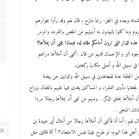
شدته وجده في الحق- ربما مازح ، قال لهم وقد رأوا بجوارهم
روم وما كانوا يشيدون به أبنيتهم من الجص والقرمد والمرمر
 الدار التى ترون أمامكم ملك له، فبماذا يتمنى أن يملأها؟
م
ه البر و الإحسان فمنهم من قال : أتمنى أن أملأها دراهم
 في سبيل الله و أصلى مكانها ركعتين.
ن الحلقة عدة للمجاهدين في سبيل الله والذابين عن بيضة
لجعلتها مأوى الفقراء و المساكين يغدى فيها عليهم بالجفان ويراح
 أملأها بحلق الذكر… ومنهم من تمنى أن يملأها رجالا مردا
 ذلك المنحى…
قال لهم : أما أنا فأتمنى أن أملأها رجالا من أمثال أبى عبيدة بن
ال
أهل هذا اليوم- لو طرح علينا نفس الامتحان؟ أ كنا قائلين مثل