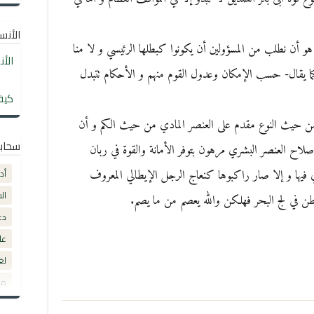
الأنساب
أن نطلب من المسؤولين أن يكونوا كبطلها الرئيسي و لا منا
الأ
 كما يقال- حسب الإمكان وعدول القوم منهم و الأحكام تتبدل
كيف
 من حيث النوع مقدم على العنصر المادي من حيث الكم و أن
سحاب
ن صلاح العنصر البشري مرهون بتوفر الأمانة والقوة في ربان
ي فيها و إلا صار راكبوها كنعاج الرجل الإيطالي المعروف
أد
ال
ن في لج البحر فهلكن والله يعصم من ما يصم.
دع
عل
لغ
مق