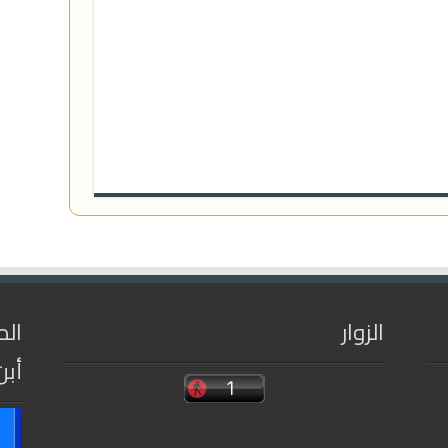
الزوار
الم
أبن