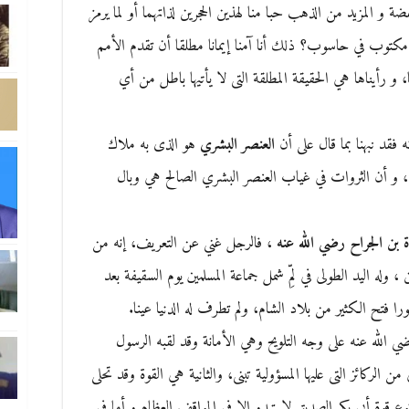
فضة و المزيد من الذهب حبا منا لهذين الحجرين لذاتهما أو لما يرمز
توب في حاسوب؟ ذلك أنا آمنا إيمانا مطلقا أن تقدم الأمم
و رأيناها هي الحقيقة المطلقة التى لا يأتيها باطل من أي
 فقد نبهنا بما قال على أن
العنصر البشري
هو الذى به ملاك
، و أن الثروات في غياب العنصر البشري الصالح هي وبال
ة بن الجراح رضي الله عنه
، فالرجل غني عن التعريف، إنه من
 وله اليد الطولى في لمِّ شمل جماعة المسلمين يوم السقيفة بعد
ا فتح الكثير من بلاد الشام، ولم تطرف له الدنيا عينا.
ي الله عنه على وجه التلويح وهي الأمانة وقد لقبه الرسول
من الركائز التى عليها المسؤولية تبنى، والثانية هي القوة وقد تحلى
ع قوة أبى بكر الصديق لا تبدو إلا في المواقف العظام و أما في