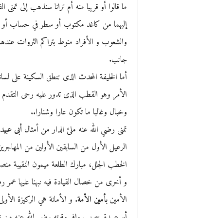
ما قالوا أو قريبا منه أم ترانا سنذهب إلى تمنى ال
إليهما من كاغد مكتوب أو سطر في حساب أو مك
والشعوب و الأفراد منوط بتراكم الثروات عندها، 
جانب.
أما الخليفة المحدث الذى تنطق السكينة على لسانه
الأمر وهو القطب الذى تدور عليه رحى التقدم 
وخبال وغالبا ما تكون عارا وشنارا..
تمنى رضي الله عنه ملئ الدار من أمثال
أبى عبيد
الرعيل الأول من السابقين الأولين من المهاجرين ،
الخطب الجلل، مبارك الطلعة ميمون النقيبة منصور
و أخرى من خصال القيادة فيه نبهنا عليها عمر رض
الأمين
بأمين الأمة
. و الأمانة هي الركيزة الأولى 
أبو عبيدة بنصيب وافر وقوته رضي الله عنه من نو