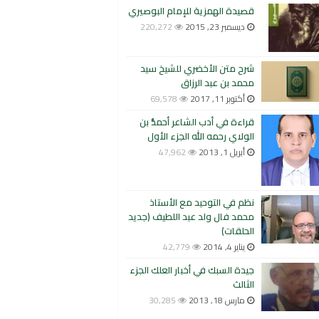
قصيدة الهمزية للإمام البوصيري
ديسمبر 23, 2015
220,272
شرح متن الأخضري للشيخ سيد
محمد بن عبد الرزاق
أكتوبر 11, 2017
69,578
قراءة في أدب الشاعر أحمدُّ بن
الولاي رحمه الله الجزء الأول
أبريل 1, 2013
47,962
نظم في التوحيد مع الأستاذ
محمد فال ولد عبد اللطيف (جديد
الحلقات)
يناير 4, 2014
42,779
جيدة السبك في أخبار العلك الجزء
الثالث
مارس 18, 2013
30,285