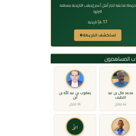
خريطة تفاعلية لآبار أهل أعمر إيديقب التاريخية بمنطقة
الترارزة
17
بئراً تاريخية
استكشف الخريطة
اب المساهمون
محمد فال بن عبد
يعقوب بن عبد الله بن
اللطيف
أبن
44 مقال
36 مقال
الأ