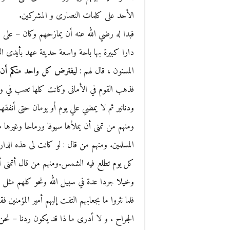
الأحد على كلمات النصارى و المشركين.
فبدا له رضي الله عنه أن يمازحهم وكان – على 
دارا كبيرة بها باحة واسعة حديثة عهد بأيدى ال
المسنون ، قال لهم :
ليفترض كل واحد منكم أن هذه
فذهب القوم في الأمانى وكانت كلها تصب في وجو
ودنانير ثم لا يمضي علي يوم أو يومان حتى أنفقها
ومنهم من تمنى أن يملأها سيوفا ورماحا وغيرها م
المسلمين. ومنهم من قال : لو كانت لى هذه الدار 
كل يوم تطلع فيه الشمس.ومنهم من قال أتمنى أن
وخيلا جردا عدة في سبيل الله ونحو كلهم مثل
فلما نثروا ما بجعابهم التفت إليهم أمير المؤمنين ف
الجراح . و لا أدرى ما ذا قد يكون ردنا – نحن 