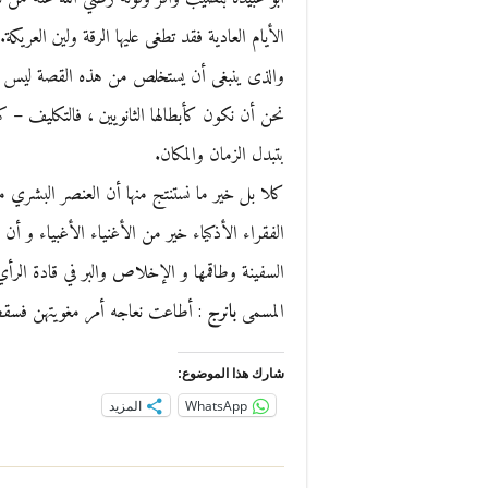
الأيام العادية فقد تطغى عليها الرقة ولين العريكة.
والذى ينبغى أن يستخلص من هذه القصة ليس هو 
نحن أن نكون كأبطالها الثانويين ، فالتكليف –
بتبدل الزمان والمكان.
كلا بل خير ما نستنتج منها أن العنصر البشري
الفقراء الأذكياء خير من الأغنياء الأغبياء و أ
السفينة وطاقمها و الإخلاص والبر في قادة الرأ
المسمى
بانرج
: أطاعت نعاجه أمر مغويتهن فسقط
شارك هذا الموضوع:
WhatsApp
المزيد