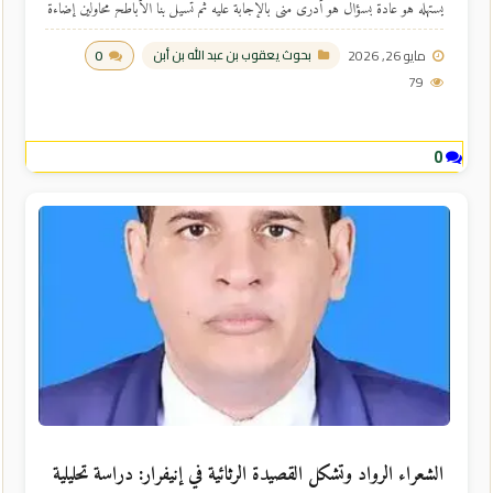
يستهله هو عادة بسؤال هو أدرى مني بالإجابة عليه ثم تسيل بنا الأباطح محاولين إضاءة
بعض الزوايا الأدبية المظلمة. امربيه أديب لبيب ظريف حباه الله بذوق رفيع في
مايو 26, 2026
0
بحوث يعقوب بن عبد الله بن أبن
الأدب لا يحفظ إلا كافا ...
79
0
الشعراء الرواد وتشكل القصيدة الرثائية في إنيفرار: دراسة تحليلية