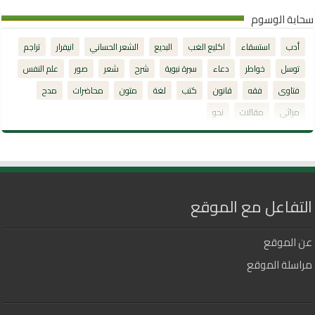
سحابة الوسوم
أدب
استسقاء
اكليع الغب
البديع
الشعر الحساني
انيفرار
تراجم
توسل
خواطر
دعاء
سيرة نبوية
شرح
شعر
صور
علم النفس
فتاوى
فقه
قانون
كتب
لغة
متون
محاضرات
مدح
مراثي
مقالات
نحو
التفاعل مع الموقع
عن الموقع
مراسلة الموقع