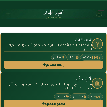
أنساب انيفرار
قاعدة معطيات حيّة لشجرة عائلات القرية: بحث، تصفّح الأنساب والأجداد، خرائط
المدافن
+1266
شخصيّة
الأفراد
المدافن
زيارة الموقع
المكتبة الرقمية
مجموعة مرجعية للمؤلفات والفتاوي والمخطوطات — قراءة وبحث وتصفّح
حسب المؤلف أو المجال
+40
كتاباً
المؤلفون
المجالات
تصفّح المكتبة