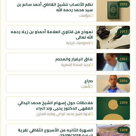
نظم الأنساب للشيخ القاضي أحمد سالم بن
2013
سيد محمد رحمه الله
مؤلفات
نموذج من فتاوي العلامة أحمذو بن زياد رحمه
2017
الله تعالى
خصوصيات تاريخية
عناق انيفرار والمحصر
2022
جديد الساحة الشعرية
صراع
2014
تأملات
ملاحظات حول إسهام الشيخ محمد اليدالي
2019
الفقهي الدكتور يحيى ولد البراء
ندوة الشيخ محمد اليدالي ونتاجه الفكري
السهرة الثانيه من الأسبوع الثقاقي لقرية
2018
انيفرار 23/09/2018: