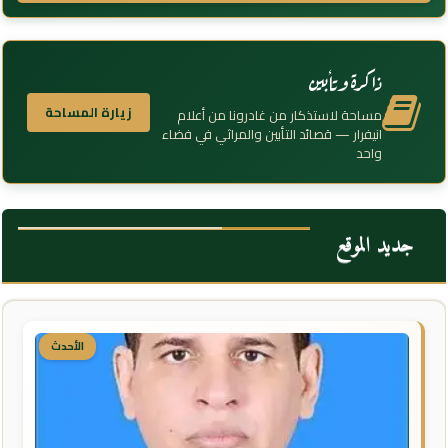
ذاكرة وتأبين
زيارة المساحة
مساحة لاستذكار من غادرونا من أعلام
انيفرار — قصائد التأبين والمراثي في فضاء
واحد
جديد الموقع