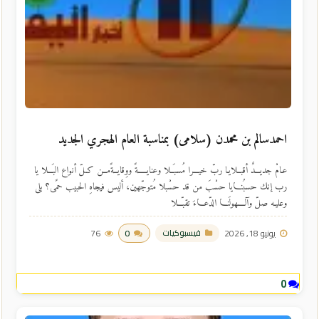
احمدسالم بن محمدن (سلامى) بمناسبة العام الهجري الجديد
عـامْ جديـــدٌ أقبــلايـا ربّ خيـــرا مُسبَــلا وعنايـــــةً ووِقايــةًمــن كـلّ أنواع البَـــلا يا
رب إنك حسبُنـــايا حسْبَ من قد حسْبلا مُتوجّهين، أليس فيجاهِ الحبيب حمًى؟ بلى
وعليـه صلّ وآلــــهولَنـــا الدّعـــاءَ تقبّـــلا
يونيو 18, 2026
0
76
فيسبوكيات
0