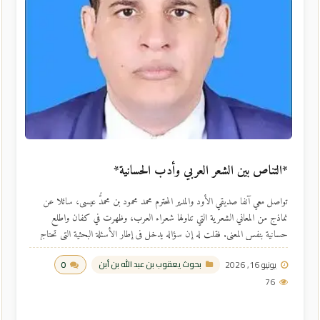
*التناص بين الشعر العربي وأدب الحسانية*
تواصل معي آنفا صديقي الأود والمدير المحترم محمد محمود بن محمدُّ عيسى، سائلا عن
نماذج من المعاني الشعرية التي تناولها شعراء العرب، وظهرت في كفان واطلع
حسانية بنفس المعنى. فقلت له إن سؤاله يدخل في إطار الأسئلة البحثية التي تحتاج
تأنيا وبحثا ومقارنة، أظاهرلي عن أول من تنبه إلى ملمح التناص ولفت انتباه الباحثين
يونيو 16, 2026
0
بحوث يعقوب بن عبد الله بن أبن
إليه هو الشيخ العالم باب بن ...
76