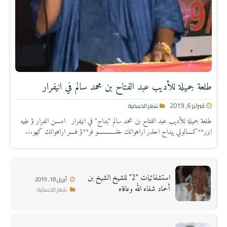
طلعة جميلة للأديب عبد الفتاح بن محمد سالم في انيفرار
فبراير 6, 2019
شعر الحسانية
طلعة جميلة للأديب عبد الفتاح بن محمد سالم "بداح" في انيفرار امــــن انفرار ؤ طيه
ابزر**كــــالولي يبداح احذر اراهوالك خلــــــــــــو فر**ؤ فــــر اراهوالك كهو...
استشفائيات "2" للشيخ الشيخ بن
أبريل 18, 2019
أحماد شفاه الله وعافاه
شعر الحسانية