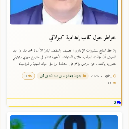
خواطر حول كتاب إعدادية كبولاني
يلاحظ المتابع لمنشورات الإداري الحصيف والمثقف البارز الأستاذ محمد فال بن عبد
اللطيف أن مؤلفاته الصادرة خلال السنوات الأخيرة تنتظم في مشروع سيري وتوثيقي
متدرج، يكشف عن حرص واضح على استعادة مراحل حياته المهنية والدراسية،
وتثبيت ما ارتبط بها من تجارب وذكريات وشهادات. فهو لا يقدم سيرته دفعة واحدة
يوليو 23, 2026
0
بحوث يعقوب بن عبد الله بن أبن
في كتاب جامع، ولا يسرد حياته وفق تعاقب زمني متصل بل ...
39
0