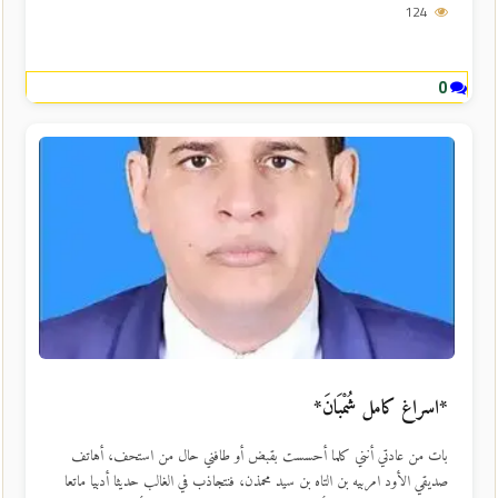
124
0
*اسراغ كامل شُمْبَانَ*
بات من عادتي أنني كلما أحسست بقبض أو طافني حال من استحف، أهاتف
صديقي الأود امربيه بن التاه بن سيد محمذن، فنتجاذب في الغالب حديثا أدبيا ماتعا