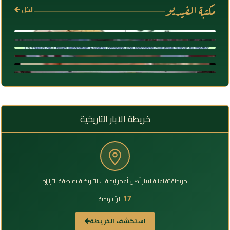
مكتبة الفيديو
الكل
برنامج ضيف الأدب على قناة الوطنية مع الأديب الكبير عبدالله ول
فعاليات الليلة الثانية من الأسبوع الثقافي لقرية انيفرار
أسنيد
{الأسبوع الثقافي لقرية انيفرار 2022} السهرة الأولى من النسخة
الفيديو الكامل لندوة الشيخ محمد اليدالي ونتاجه الفكري
الإعلام الجديد ... خصائصه وتحدياته - الأستاذ محمذن بابا ولد أشفغ
الرابعة من تظاهرة أسبوع انيفرار الثقافي
البحوث العلميه المقدمة في النسخة الثانية من أسبوع انيفرار
- قناة الساحل
الثقافي
خريطة الآبار التاريخية
خريطة تفاعلية لآبار أهل أعمر إيديقب التاريخية بمنطقة الترارزة
17
بئراً تاريخية
استكشف الخريطة