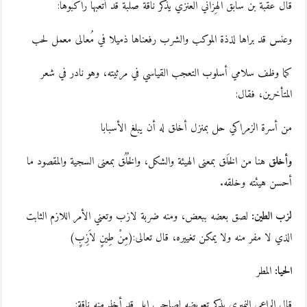
قال عقبة بن سابق الهِزاني العنزي يذكر ناقة صلبة قد أتعبها راكبوها:
وعنس قد براها لذذة الموكب والشرب رفعناها ذميلا في مُعالى معمل لحب
كما وظف سلامي أسلوب التعجب القياسي في مرثيته، وهو نادر في شعر
المتأخرين، فقال:
من أسرة الزمراكي حل بمنزل أخلق له أن يبلغ الأسبابا
وأخلق
هنا من الخَلق بمعنى الهيئة والشكل، والخُلُق بمعنى السجية والمقصود ما
أحسن هيئته وخلقه.
لزب الطين:
لصق بعضه ببعض، ومنه ضربة لازب وتعني الأمر اللازم الثابت
الذي لا مفر منه ولا يمكن تغييره، قال تعالى:(مِنْ طِينٍ لاَزِبٍ)
الحيا:
المطر
قال الراعي النميري يذكر تعويضه لصاحب إبل قد أخذ منه ناقة: