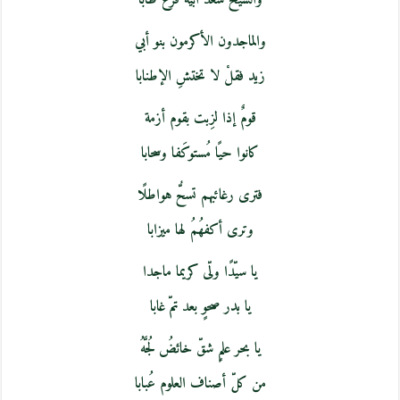
والماجدون الأكرمون بنو أبي
زيد فقلْ لا تختشِ الإطنابا
قومٌ إذا لزِبت بقوم أزمة
كانوا حيًا مُستوكَفا وسحابا
فترى رغائبهم تسحُّ هواطلًا
وترى أكفهُمُ لها ميزابا
يا سيّدًا ولّى كريما ماجدا
يا بدر صحوٍ بعد تمّ غابا
يا بحر علمٍ شقّ خائضُ لُجَّهُ
من كلّ أصناف العلوم عُبابا