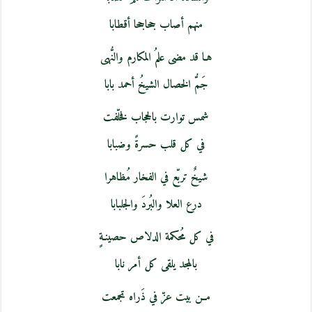
منهم أصاب جحاجحا أقطابا
هـا قد مضى علمُ المكارم والنُّهى
جَمُّ الخصال الشيخُ أحمد بابا
شمس توارت بالحجاب فخلّفت
في كل قلب حسرةً وضبابا
شيخٌ تربّع في الفخار مُظاهرا
درع العلا والبُردَ والجلبابا
في كل مُحكمة الدلاص حصينـةٍ
بالمجد يلقى كل أمر نابا
مــن بيت عزّ في ذَراه تجمعت