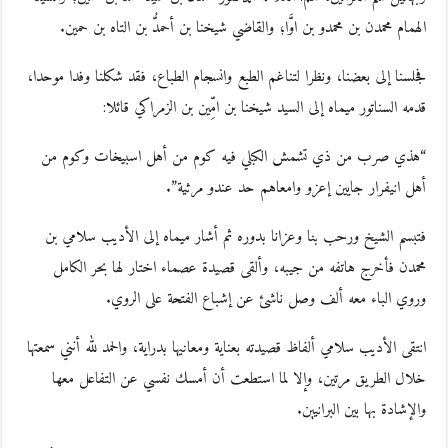
الهمام محمدن بن محمدو بن اوَّا؛ والقاضي شيخنا بن أحمدُّ بن التاه بن حمين.
فجلسنا إلى بعضنا، ونظرا لتناغم الطبع وانسجام الطباع، فقد شكلنا وفدا موحدا،
قدمه السناتور ميماه إلى السيد شيخنا بن امِّين بن الزمراكي قائلا:
“هذي صرب من ذي تشمش الكبلي فيه كوم من أهل اسبيخات وكوم من
أهل انيفرار جايين إعزو وامعاهم حد عندو مرثية”.
فتبسم الشيخ ورحب بنا وعزانا بدوره ثم أشار ميماه إلى الأديب سلامي بن
محمدن فأخرج هاتفه من جيبه، وألقى قصيدة عصماء اختار لها بحر الكامل
وروي الباء معه ألف وصل ناشئ عن إشباع الفتحة على الروي.
انتقى الأديب سلامي ألفاظ قصيدته بعناية ومعانيها بدراية، والحمد لله أنني سمعتها
خلال الطريق مرتين، وإلا لما استطعت أن أمسك نفسي عن التفاعل معها
والإشادة بها بين البرانيين.