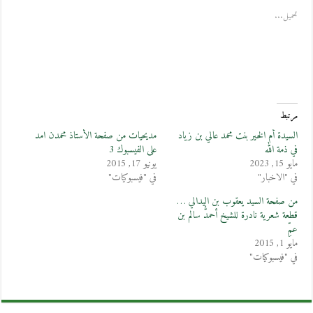
تحميل...
مرتبط
السيدة أم الخير بنت محمد عالي بن زياد
مديحيات من صفحة الأستاذ محمدن امد
في ذمة الله
على الفيسبوك 3
مايو 15, 2023
يونيو 17, 2015
في "الاخبار"
في "فيسبوكيات"
من صفحة السيد يعقوب بن اليدالي …
قطعة شعرية نادرة للشيخ أحمدُّ سالم بن
عمِّ
مايو 1, 2015
في "فيسبوكيات"