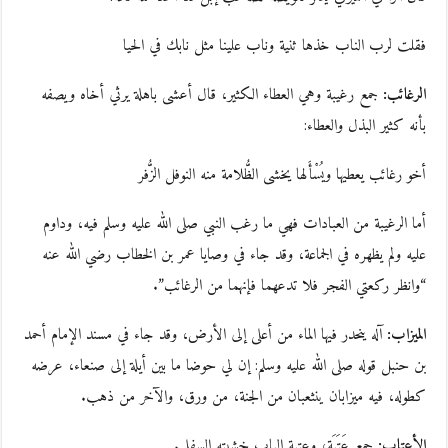
فقلت لرب الناب خذها ثنية وناب علينا مثل نابك في الحيا
الرغائب:
جمع رغيبة وهي العطاء الكثير، قال أعشى باهلة يرثي أخاه ويصفه
بأنه كثير البذل والعطاء:
أخو رغائب يعطيها ويُسْأَلها يخشى الظُّلامة منه النوفل الزُّفر
أما الرغيبة من العبادات فهي ما رغب النبي صلى الله عليه وسلم فيه، وداوم
عليه ولم يظهره في الجماعة، وقد جاء في وصايا عمر بن الخطاب رضي الله عنه
“وانظر ركعتي الفجر فلا تدعهما فإنهما من الرغائب”.
الميزاب:
آله ينحدر فيها الماء من أعلى إلى الأرض، وقد جاء في مسند الإمام أحمد
بن حنبل قوله صلى الله عليه وسلم: إن لي حوضا ما بين أيلة إلى صنعاء، عرضه
كطوله، فيه ميزابان ينثعبان من الجنة، من ورق، والآخر من ذهب.
الأعتاب:
جمع عَتَبَة، وعتبة الباب خشبته السفلى.