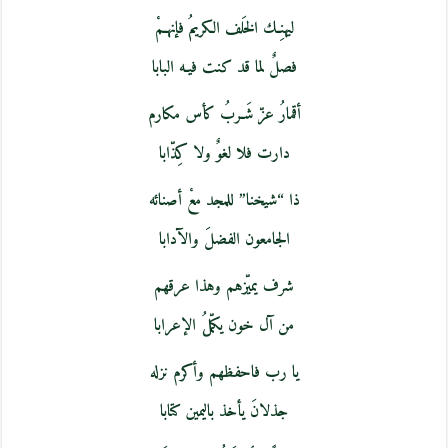
ليهنِـك الخَلف الكريمُ فإنهـمْ
فصلٌ لما قد كنت فيـه البابا
أقمارُ عزّ شَـربُ كأس مكارم
دارت فلا لغوٌ ولا كِذّابا
ذا “شيخنا” للمجد معْ أصنائه
الجامعون الفضلَ والآدابا
شرف يميّزهم وهذا عرقهم
من آل خون يكمّلُ الإعرابا
يا رب فاحفظهم وأكرم نزله
جذلانَ يأخذ باليمين كتابا