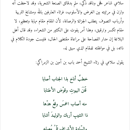
سلامي شاعر فحل وناقد ذكي، ملم بدقائق الصنعة الشعرية، وقد لاحظت أنه
وازن في مرثيته بين الغرض والأسلوب، فرثاء العارفين بالله ومشايخ التربية
وأرباب التصوف يتطلب الجزالة والرصانة، لأن المقام مقام مهابة وتعظيم، لا
مقام تكسر وترقيق، وهذا أمر يفوت على الكثير من الشعراء، وقد قال أهل
البلاغة إن مدار الفصاحة على مراعاة مقتضى الحال، فليست جودة الكلام في
ذاته، بل في موافقته للمقام الذي سيق له.
يقول سلامي في رثاء الشيخ أحمد باب بن أمين بن الزمراگي:
خطبٌ أناخ بذا الجناب أصابا
قُنَنَ البيوتِ وقوّض الأطنابا
منه أصاب الخمسَ وقعٌ هدّها
ذا الشيبِ أربك والوليـدَ أشابا
والسّادة الأشراف ثَلْمُ مُصابه