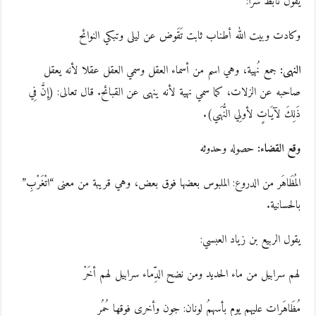
يقول تأبط شرا:
وكادت وبيت الله أطناب ثابت تَقَوض عن ليلى وتبكي النوائح
النهى:
جمع نُهية، وهي اسم من أسماء العقل وسمي العقل عقلا لأنه يعقل
صاحبه عن الزلات، كما سمي نهية لأنه ينهى عن القبائح. قال تعالى: (إِنَّ فِي
ذَلِكَ لآيَاتٍ لأولِي النُّهَي).
وقع القضاء:
حصوله وحدوثه
المُظَاهَر من الدروع: الملبوس بعضها فوق بعض، وهي قريبة من معنى “اتْغَرْبِ”
بالحسانية.
يقول الربيع بن زياد العبسي:
لهم سرابيل من ماء الحديد ومن نضح الدِّماء سرابيل لهم أخَرْ
مُظَاهَرات عليهم يوم بأسهمُ لونان: جون وأخرى فوقها حُمُر