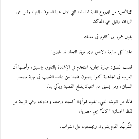
الدلاص:
من الدروع اللينة الملساء، التي تزل عنها السيوف للينها، وقيل هي
البراقة، وقيل هي المحكمة.
يقول عمرو بن كلثوم في معلقته:
علينا كل سابغة دلاص ترى فوق النجاد لها غضونا
قصب السبق:
عبارة مجازية تستخدم في الإشادة بالتفوق والسبق، وأصلها أن
العرب في الجاهلية كانوا ينصبون غصنا من نبات القصب في نهاية مضمار
السباق، ومن يسبق من الخيالة يقتلع القصبة ويأتي بها.
قانا:
من قنوت الشيء تقنوه قنواً إذا كسبته وجمعته وادخرته، وهي قريبة من
لفظ الحسانية “كَانَ” بجيم مصرية.
الشَّربُ:
القوم يشربون ويجتمعون على الشراب.