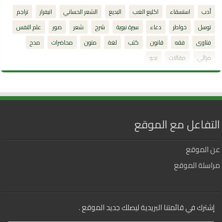
أدب
استسقاء
اكليع الغب
البديع
الشعر الحساني
انيفرار
تراجم
توسل
خواطر
دعاء
سيرة نبوية
شرح
شعر
صور
علم النفس
فتاوى
فقه
قانون
كتب
لغة
متون
محاضرات
مدح
مراثي
مقالات
نحو
التفاعل مع الموقع
عن الموقع
مراسلة الموقع
إشترك في قائمتنا البريدية ليصلك جديد الموقع .