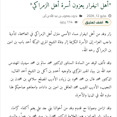
*أهل انيفرار يعزون أسرة أهل الزمراكي*
مايو 12, 2026
بحوث يعقوب بن عبد الله بن أبن
114 زيارة
اضف تعليق
زار وفد من أهل انيفرار مساء الأمس منزل أهل الزمراكي في العاصمة، لتأدية
واجب العزاء إلى الأسرة الكريمة إثر وفاة الشيخ المربي البركة أحمد باب بن امين
بن الزمراكي رحمه الله.
وقد تألف الوفد من السادة: السناتور الدكتور محمد سالم بن محمد سيديا؛ المهندس
عبد الله بن ببها؛ المدير المركزي والوجيه أحمدو بن آكل بن الشيخ أحمد الفال؛
الدكتور محمد فال بن محمد محمود بن زياد؛ الأديب المصقع سلامي بن محمدن بن
النجيب؛ الأديب اللبيب محمد العاقل بن امين بن داداه؛ وامعاهم صاحبكم هذا
ستره الله في الدنيا والآخرة.
وقد تزامن وصولنا مع قدوم وفد من أخوالنا بني جد علي يضم أكفاء كراما،
وبهاليل شم العرانين، هم: العلامة الدكتور محمدن بن سيد محمد بن حمينَّ؛ والسيد