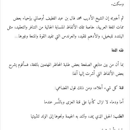
وسكت.
ثم أخبرته إن الشيخ الأديب محمد فال بن عبد اللطيف أوصاني بإحياء بعض
ممات اللغة العربية، خاصة تلك الألفاظ المنسابة الخالية من التنافر والتعقيد، مثل
اليلندد للبخيل، والأدهم للقيد، والعرندس التي تفيد القوة والمنعة وغيرها…
فقه اللغة
بما أن من بين متابعي الصفحة بعض طلبة المحاظر المهتمين باللغة، فسأقوم يشرح
بعض الألفاظ التي أشرت إليها آنفا:
قنة
كل شيء أعلاه، ومن ذلك قول القضاعي:
أما ودماء لا تزال كأنها على قنة العزى وبالنَّسر عندما
الطنب:
الحبل الذي يمد، وتشد به الخيمة ونحوها إلى الوتد لتثبيتها