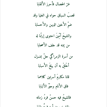
غرّ الخصال فأحرز الألقابا
قصبَ السباق حواه في العليا وقد
ضمّ الأخين الديـن والأحسابا
والشيخَ أمِّينَ احتوى إرثًـا له
من يمنه قد خلف الأصحابا
من أسرة الزمراگي حلّ بمنــزل
أخْلِقْ به أن يبلغَ الأسبابا
قانا مكارمَ أسرتين كلاهما
فاق الأنام وحيّرَ الألبابا
فالشيخُ فيه حسنّ فردُ زمانه
والشيخ سعد أبيه فرعٌ طابا