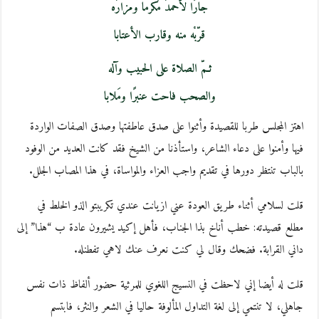
جارًا لأحمدَ مُكرما ومزارَه
قرّبْه منه وقارب الأعتابا
ثـمّ الصلاة على الحبيب وآله
والصحب فاحت عنبرًا ومَلابا
اهتز المجلس طربا للقصيدة وأثنوا على صدق عاطفتها وصدق الصفات الواردة
فيها وأمنوا على دعاء الشاعر، واستأذنا من الشيخ فقد كانت العديد من الوفود
بالباب تنتظر دورها في تقديم واجب العزاء والمواساة، في هذا المصاب الجلل.
قلت لسلامي أثناء طريق العودة عني ازيانت عندي تكريبتو الذو الخلط في
مطلع قصيدته: خطب أناخ بذا الجناب، فأهل إكيد يشيرون عادة ب “هذا” إلى
داني القرابة. فضحك وقال لي كنت نعرف عنك لاهي تفطنله.
قلت له أيضا إني لاحظت في النسيج اللغوي للمرثية حضور ألفاظ ذات نفس
جاهلي، لا تنتمي إلى لغة التداول المألوفة حاليا في الشعر والنثر، فابتسم