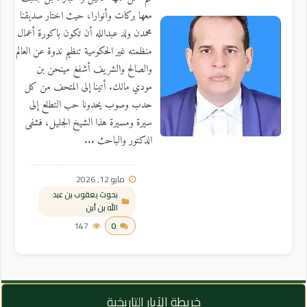
معها بركات وأنوارا، حيث اختار صديقنا
محمدن ولد عبدالله أن تكون باكورة أعمال
منظمته غير الحكومية تنظيم ندوة عن العالم
والصالح والشريف أشفغ مينحن بن
مودي مالك. أتينا إلى المتحف من كل
حدب وصوب يحدونا حب التطلع إلى
سيرة ومسيرة هذا الشيخ الجليل، فشفى
الدكتور والباحث ...
مايو 12, 2026
بحوث يعقوب بن عبد
الله بن أبن
147
0
خريطة الآبار التاريخية