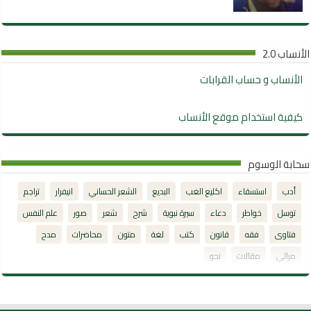
الأنساب 2.0
الأنساب و حساب القرابات
كيفية استخدام موقع الأنساب
سحابة الوسوم
أدب
استسقاء
اكليع الغب
البديع
الشعر الحساني
انيفرار
تراجم
توسل
خواطر
دعاء
سيرة نبوية
شرح
شعر
صور
علم النفس
فتاوى
فقه
قانون
كتب
لغة
متون
محاضرات
مدح
مراثي
مقالات
نحو