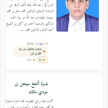
الزمراكي رحمه الله. وقد تألف الوفد من
السادة: السناتور الدكتور محمد سالم بن محمد
سيديا؛ المهندس عبد الله بن ببها؛ المدير
المركزي والوجيه أحمدو بن آكل بن الشيخ
أحمد الفال؛ الدكتور محمد ...
مايو 12, 2026
بحوث يعقوب بن عبد
الله بن أبن
115
0
ندوة أشفغ مينحن بن
مودي مالك
كانت هبة رياح الجنوب هذه المرة متميزة
فلم تحمل معها تحاليل وأخبارا، بل جلبت