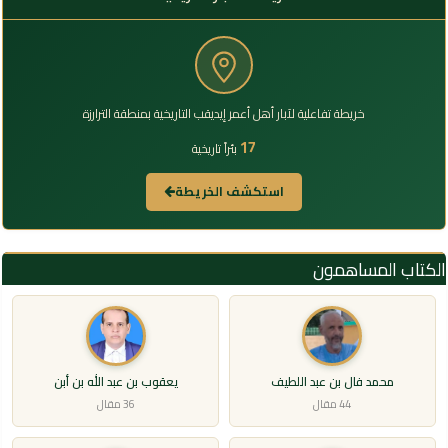
خريطة تفاعلية لآبار أهل أعمر إيديقب التاريخية بمنطقة الترارزة
17
بئراً تاريخية
استكشف الخريطة
الكتاب المساهمون
محمد فال بن عبد اللطيف
يعقوب بن عبد الله بن أبن
44 مقال
36 مقال