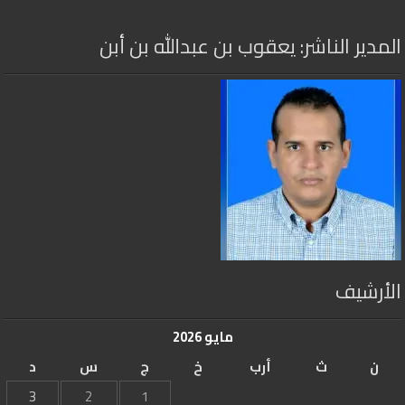
المدير الناشر: يعقوب بن عبدالله بن أبن
الأرشيف
مايو 2026
ن
ث
أرب
خ
ج
س
د
3
2
1