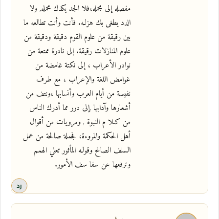
مفصله إلى مجمله،فلا الجد يكدك محمله, ولا
الدد يطغى بك هزلـه. فأنت وأنت تطالعه ما
بين رقيقة من علوم القوم دقيقة ودقيقة من
علوم المنازلات رقيقة. إلى نادرة ممتعة من
نوادر الأعراب ، إلى نكتة غامضة من
غوامض اللغة والإعراب ، مع طرف
نفيسة من أيام العرب وأنسابها ،ونتف من
أشعارها وآدابها ,إلى درر مما أدرك الناس
من كـلا م النبوة , ومرويات من أقوال
أهل الحكمة والمروءة، فجملة صالحة من عمل
السلف الصالح وقولـه المأثور تعلي الهمم
وترفعها عن سفا سف الأمور.
رد