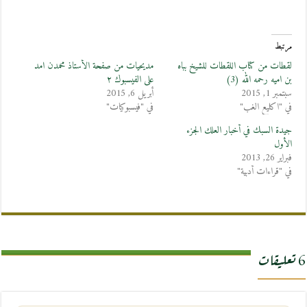
مرتبط
لقطات من كتاب اللقطات للشيخ بباه
مديحيات من صفحة الأستاذ محمدن امد
بن اميه رحمه الله (3)
على الفيسبوك ٢
سبتمبر 1, 2015
أبريل 6, 2015
في "اكليع الغب"
في "فيسبوكيات"
جيدة السبك في أخبار العلك الجزء
الأول
فبراير 26, 2013
في "قراءات أدبية"
6 تعليقات