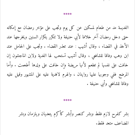
****
الفديــة مد من طعام لمسكين عن كل يوم وتجب على مؤخر رمضان مع إمكانه
حتى دخل رمضان آخر خلافا لأبي حنيفة ولا تتكرر بتكرار السنين ويخرجها عند
الأخذ في القضاء ، وقال أشهب : عند تعذر القضاء . وتجب على الحامل عند
ابن وهب وفاقا للشافعي ، وقال أشهب تستحب لها الفدية ولابن الماجشون إن
خافت على نفسها لم تطعم لأنها مريضة وإن خافت على ولدها أطعمت . وأما
المرضع ففي وجوبها عليها روايتان ، والهرم لافدية عليه على المشهور وقيل عليه
وفاقا للشافعي وأبي حنيفة .
****
بشر كفرح لازم فقط وبشر كنصر وأبشر كأكرم يتعديان ويلزمان وبشر
المضاعف متعد فقط.