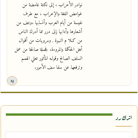
نوادر الأعراب ، إلى نكتة غامضة من
غوامض اللغة والإعراب ، مع طرف
نفيسة من أيام العرب وأنسابها ،ونتف من
أشعارها وآدابها ,إلى درر مما أدرك الناس
من كـلا م النبوة , ومرويات من أقوال
أهل الحكمة والمروءة، فجملة صالحة من عمل
السلف الصالح وقولـه المأثور تعلي الهمم
وترفعها عن سفا سف الأمور.
رد
اترك رد