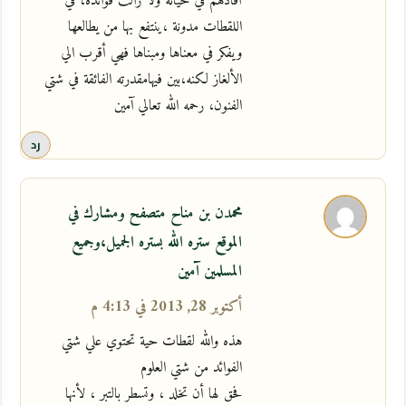
أفادهم في حياته ولا زالت فوائده، في
اللقطات مدونة ،ينتفع بها من يطالعها
ويفكر في معناها ومبناها فهي أقرب الي
الألغاز لكنه،بين فيهامقدرته الفائقة في شتي
الفنون، رحمه الله تعالي آمين
رد
محمدن بن مناح متصفح ومشارك في
الموقع ستره الله بستره الجميل،وجميع
المسلمين آمين
أكتوبر 28, 2013 في 4:13 م
هذه والله لقطات حية تحتوي علي شتي
الفوائد من شتي العلوم
فحق لها أن تخلد ، وتسطر بالتبر ، لأنها