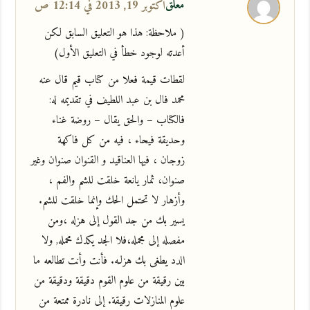
معلق
أكتوبر 19, 2013 في 12:14 ص
( ملاحظة: هذا هو التعليق السابق لكن
أعدته لوجود خطأ في التعليق الأول)
لقطات قيمة فعلا من كتاب قيم قال عنه
محمد فال بن عبد اللطيف في تقديمه له:
فالكتاب – والحق يقال – روضة غناء
وحديقة فيحاء ، فيه من كل فاكهة
زوجان ، فيها العناقيد و القنوان صنوان وغير
صنوان، ثمار يانعة خلقت للشم والفم ،
وأزهار لا تحتمل الحك وإنما خلقت للشم.
يسير بك من جد القول إلى هزله ،ومن
مفصله إلى مجمله،فلا الجد يكدك محمله, ولا
الدد يطغى بك هزلـه. فأنت وأنت تطالعه ما
بين رقيقة من علوم القوم دقيقة ودقيقة من
علوم المنازلات رقيقة. إلى نادرة ممتعة من