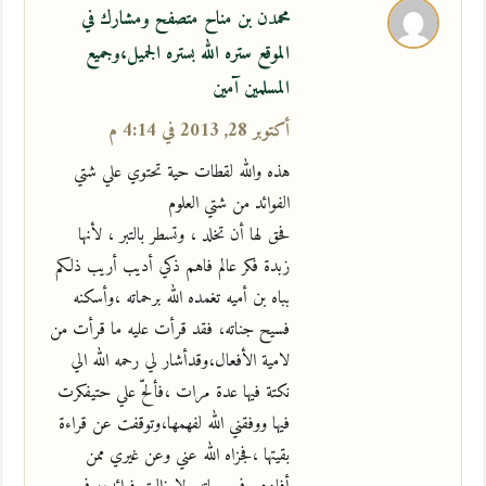
محمدن بن مناح متصفح ومشارك في
الموقع ستره الله بستره الجميل،وجميع
المسلمين آمين
أكتوبر 28, 2013 في 4:14 م
هذه والله لقطات حية تحتوي علي شتي
الفوائد من شتي العلوم
فحق لها أن تخلد ، وتسطر بالتبر ، لأنها
زبدة فكر عالم فاهم ذكي أديب أريب ذلكم
بباه بن أميه تغمده الله برحماته ،وأسكنه
فسيح جناته، فقد قرأت عليه ما قرأت من
لامية الأفعال،وقدأشار لي رحمه الله الي
نكتة فيها عدة مرات ،فألحّ علي حتيفكرت
فيها ووفقني الله لفهمها،وتوقفت عن قراءة
بقيتها ،فجزاه الله عني وعن غيري ممن