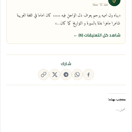
منذ 12 سنة
«بباه ول اميه يرحم يعرف ذل الواحل فيه ..... كان اماما في اللغة العربية
شاعرا ماهرا عالما بالسيرة و التواريخ كما كان…»
شاهد كل التعليقات (6) ←
شارك
معجب بهذه:
تحميل...