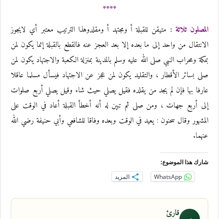
****
المصلون ثلاثة :
متيقن للقبلة أ ومجتهد أ ومقلدوهذا الترتيب معتبر أي لايجوز
الانتقال من واحد إلى ما بعده إلا بعد العجز عنه فالقطع بالقبلة إنما يكون لمن
بمكة ومحراب النبي صلى الله عليه وسلم بالمدينة بمنزلة الكعبة والاجتهاد يكون لمن
صلى بسائر الأقطار ، والتقليد يكون لمن عجز عن الاجتهاد فيسأل مسلما عاقلا
عارفا بها فإن لم يجد من يقلده فقيل يصلي حيث شاء وقيل يصلي أربع صلوات
إلى أربع جهات ، ومن صلى ثم تبين له أنه أخطأ القبلة أعاد في الوقت على
المشهور وقال سحنون : يعيد في الوقت وبعده وفاقا للشافعي وأبي حنيفة رضي الله
عنهما.
شارك هذا الموضوع:
WhatsApp
المزيد
قارئ
ق