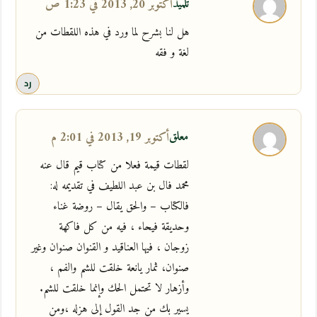
تلميذ
أكتوبر 20, 2013 في 1:23 ص
هل لنا بشرح لما ورد في هذه اللقطات من
لغة و فقه
رد
معلق
أكتوبر 19, 2013 في 2:01 م
لقطات قيمة فعلا من كتاب قيم قال عنه
محمد فال بن عبد اللطيف في تقديمه له:
فالكتاب – والحق يقال – روضة غناء
وحديقة فيحاء ، فيه من كل فاكهة
زوجان ، فيها العناقيد و القنوان صنوان وغير
صنوان، ثمار يانعة خلقت للشم والفم ،
وأزهار لا تحتمل الحك وإنما خلقت للشم.
يسير بك من جد القول إلى هزله ،ومن