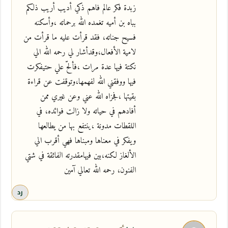
زبدة فكر عالم فاهم ذكي أديب أريب ذلكم
بباه بن أميه تغمده الله برحماته ،وأسكنه
فسيح جناته، فقد قرأت عليه ما قرأت من
لامية الأفعال،وقدأشار لي رحمه الله الي
نكتة فيها عدة مرات ،فألحّ علي حتيفكرت
فيها ووفقني الله لفهمها،وتوقفت عن قراءة
بقيتها ،فجزاه الله عني وعن غيري ممن
أفادهم في حياته ولا زالت فوائده، في
اللقطات مدونة ،ينتفع بها من يطالعها
ويفكر في معناها ومبناها فهي أقرب الي
الألغاز لكنه،بين فيهامقدرته الفائقة في شتي
الفنون، رحمه الله تعالي آمين
رد