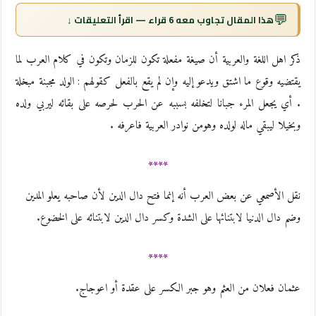
💬
هذا المقال تجاوب معه 6 قراء — اقرأ التعليقات ↓
ذكر اهل اللغة والعربية أن صيغة مفعلة تكون للزمان وتكون في كلام العرب لما
يقتضيه وقوع ما اشتق ويدعو إليه وإن لم يقع بالفعل كقولهم : الولد مجبنة مبخلة
. أي يجعل المرء جبانا لتخلفه بسببه عن الحرب لحرصه على بقائه ليربي ولده
وبخيلا ليبقي ماله لولده وهومن نوادر العربية فاعرفه .
****
نقل الأصمعي عن بعض العرب أنه إنما فتح دال الدين لأن صاحبه يعلو المدين
وضم دال الدنيا لابتنائها على الشدة وكسر دال الدين لابتنائه على الخضوع.
****
عثمان فعلان من العثم وهو جبر الكسر على عقدة أو اعوجاج.