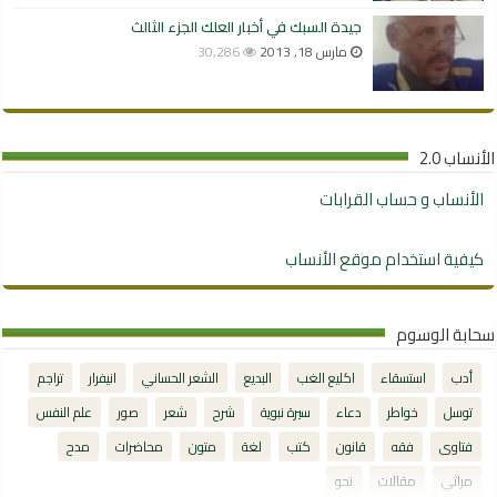
جيدة السبك في أخبار العلك الجزء الثالث
مارس 18, 2013
30,286
الأنساب 2.0
الأنساب و حساب القرابات
كيفية استخدام موقع الأنساب
سحابة الوسوم
أدب
استسقاء
اكليع الغب
البديع
الشعر الحساني
انيفرار
تراجم
توسل
خواطر
دعاء
سيرة نبوية
شرح
شعر
صور
علم النفس
فتاوى
فقه
قانون
كتب
لغة
متون
محاضرات
مدح
مراثي
مقالات
نحو