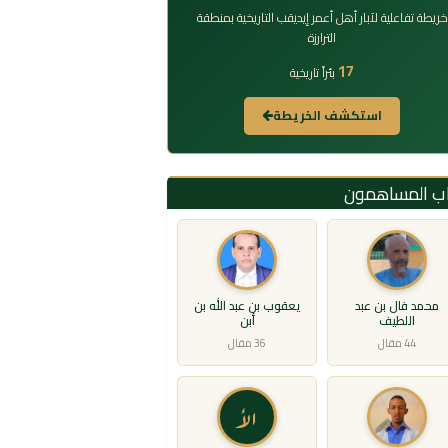
خريطة تفاعلية لآبار أهل أعمر إيديقب التاريخية بمنطقة
الترارزة
17
بئراً تاريخية
استكشف الخريطة
اب المساهمون
محمد فال بن عبد
يعقوب بن عبد الله بن
اللطيف
أبن
44 مقال
36 مقال
الأ