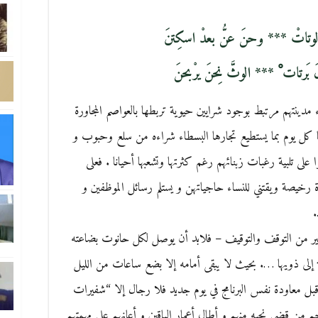
الوتاتْ *** وحنَ عنُّ بعدْ اسكِتنَ
َرتات ْ *** الوثَّ نِحنَ يرْبحنَ
دينتهم مرتبط بوجود شرايين حيوية تربطها بالعواصم المجاورة
ل يوم بما يستطيع تجارها البسطاء شراءه من سلع وحبوب و
ا على تلبية رغبات زبنائهم رغم كثرتها وتشعبها أحيانا . فعلى
 رخيصة ويقتني للنساء حاجياتهن و يستلم رسائل الموظفين و
.
 كثير من التوقف والتوقيف – فلابد أن يوصل لكل حانوت بضاعته
لى ذويها …. بحيث لا يبقى أمامه إلا بضع ساعات من الليل
قبل معاودة نفس البرنامج في يوم جديد فلا رجال إلا “شفيرات
 من قضى نحبه منهم و أطال أعمار الباقين و أعانهم على مهمتهم