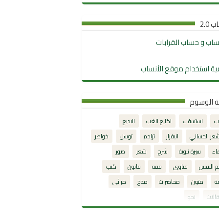
 2.0
نساب و حساب القرابات
ية استخدام موقع الأنساب
ة الوسوم
ب
استسقاء
اكليع الغب
البديع
شعر الحساني
انيفرار
تراجم
توسل
خواطر
اء
سيرة نبوية
شرح
شعر
صور
م النفس
فتاوى
فقه
قانون
كتب
ة
متون
محاضرات
مدح
مراثي
الات
نحو