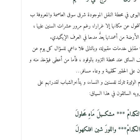
اليومى في محطة النقل الموجودة شرق سوق العاصمة والمعروفة ب
م تتحول عن مكانها إلا غرارا، رغم مرور عشرات السنين عليها ،
أرضة من أعمدتها يعدُّ مدحا في العرف الإيگيدي.
ة مقابل خدمات مقبولة، وبالتالى فلا داعي للسؤال كل يوم عن
السائق عند محطة التزود بالوقود ، فأما من أعطى فيؤخذ منه و
 على الحقير كحقيبة و وعاء مسافر…
لوثيرة تترك للمسنين و النساء، و يتأخرالشباب لقدرتهم على
رويه السائقون في هذا السياق:
كدامْ *** مشكــيلَ مَاهِ مَحلولَ
 الكدامْ*** واللورَ شين افلكهولَ