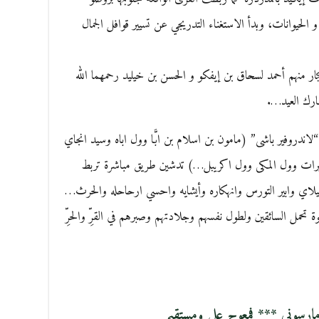
حيوانات، وبدأ الاستغناء التدريجي عن تسيير قوافل الجمال
 منهم أحمد لسحاق بن إيفكو و الحسن بن خيليد رحمهما الله
بارك العيد….
لاندروفير باشى” (مامون بن اسلام بن ابَّا وول اباه وسيد انجاي
د خيرات وول المكى وول اكريبل…) تدشين طريق مباشرة تربط
جليلاي وابير التورس وانهكاره وأيشايه واحسي ارحاحله والحرث…
 تحمل السائقين ولطول نفسهم وجلادتهم وصبرهم في القرِّ والحرِّ
ارسونى *** فمعوج علي ومستقيم