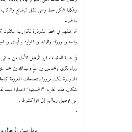
وهكذا تشكل خط رسمي لنقل البضائع والركاب و ال
والحمير..
ثم خلفهم في خط المذرذرة لكوارب سائقون كبار
والعيدبن ورزك والزايد بن المولود و أبياي بن ام
في بداية الستينات قرر الرعيل الأول من سائقى “
وول بكرى ومحمدلمين بن عمِّ وعبدالله بن محم
المذرذرة بتكند مرورا بالتجمعات المعروفة كبا
شكلت هذه الطريق “الخمسينية” اختبارا صعبا لقوة
على توصيل زبنائهم إلى انواكشوط ,
.
ومارست الرجال وم