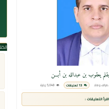
الكت
لم يعقوب بن عبدالله بن أبـــن
5,048 زيارة
13 تعليقات
طرائف و تلائد