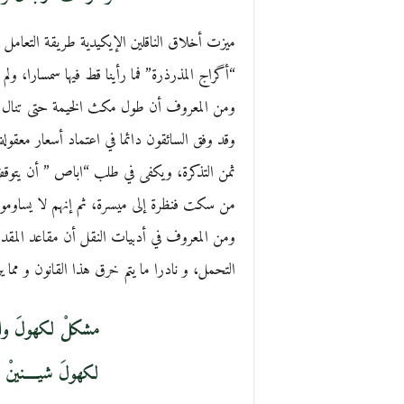
ميزت أخلاق الناقلين الإيكيدية طريقة التعامل 
“أگراج المذرذرة” فما رأينا قط فيها سمسارا، ول
ومن المعروف أن طول مكث الخيمة حتى تنال ال
وقد وفق السائقون دائما في اعتماد أسعار معقول
ثمن التذكرة، ويكفى في طلب “اباص ” أن يتوقف 
من سكت فنظرة إلى ميسرة، ثم إنهم لا يساومون
ومن المعروف في أدبيات النقل أن مقاعد المقدم ا
التحمل، و نادرا ما يتم خرق هذا القانون و مما ي
مشكلْ لكهولَ والت
لكهولَ شيــــنينْ