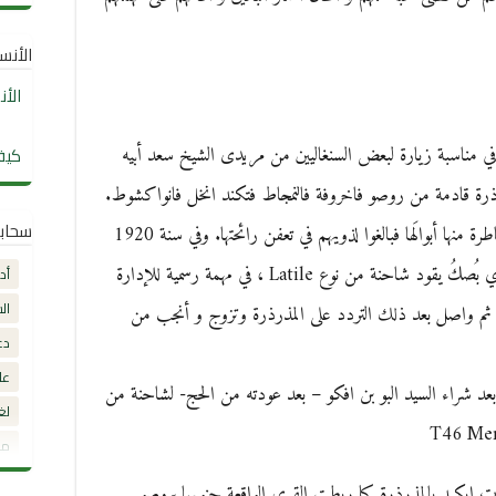
الأنساب
الأ
في مناسبة زيارة لبعض السنغاليين من مريدى الشيخ سعد أبيه
كيف
ذرة قادمة من روصو فاخروفة فالنمجاط فتكند انخل فانواكشوط.
سحاب
ومن الطريف أنه هو ورفقائه ظنوا الزيوت المتقاطرة منها أبوالَها فبالغوا لذويهم في تعفن رائحتها. وفي سنة 1920
قدم إلى المذرذرة أول سائق معروف السيد انجاي بُصكُ يقود شاحنة من نوع Latile ، في مهمة رسمية للإدارة
أد
ال
لفرنسية ، ثم عمل سائقا لدى شركة le combe ثم واصل بعد ذلك التردد على المذرذرة وتزوج و أنجب من
دع
عل
عد شراء السيد البو بن افكو – بعد عودته من الحج- لشاحنة من
لغ
مق
ت إيكيد بالمذرذرة كما ربطت القرى الواقعة جنوبها بروصو