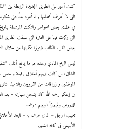
كنت أسير على الطريق الجديدة الرابطة بين “ا
في خلدى بعض الخواطر والنكت المرتبطة بتاريخ
التى ركزت فيها على الفترة التى سبقت الطريق الم
بعض القراء الكتاب فيتولوا تكميلها من خلال الت
ليس الربح المادي وحده هو ما يدفع أغلب “شفيرا
الشاق، بل كانت لديهم أخلاق رفيعة و حس بالمس
الموظفين و زرافات من القرويين وتلاميذ الثا
بن إيفكو رحمه الله كان يشحن سيارته – بعد ال
الدروس ولم يرزأ ذويهم درهما.
تغليب الرجل – الذى عرف به – للبعد الأخلاقي ع
الأبهمي فى كافه الشهير: