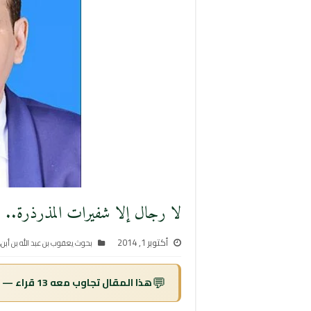
لا رجال إلا شفيرات المذرذرة.. بق
أكتوبر 1, 2014
بحوث يعقوب بن عبد الله بن أبن
,
💬
هذا المقال تجاوب معه 13 قراء — اقرأ التعليقات ↓