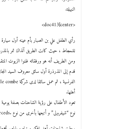
النبيلة.
<doc413|center>
رأي الطفل علي بن الصبار بأم عينه أول سيارة 
للنمجاط ، حيث كانت الطريق آنذاك تمر بالمذر
ا
أهلها.
تعود الأطفال على رؤية الشاحنات بصفة يومية ب
نوع “شيفرولى” و أتبعها بأخرى من نوع .T46 Merceds
ربطت شاحنات أهل إفكو و تياه و باباه.. تجمعا