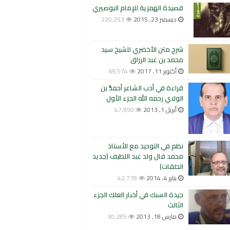
قصيدة الهمزية للإمام البوصيري
ديسمبر 23, 2015
220,253
شرح متن الأخضري للشيخ سيد
محمد بن عبد الرزاق
أكتوبر 11, 2017
69,574
قراءة في أدب الشاعر أحمدُّ بن
الولاي رحمه الله الجزء الأول
أبريل 1, 2013
47,950
نظم في التوحيد مع الأستاذ
محمد فال ولد عبد اللطيف (جديد
الحلقات)
يناير 4, 2014
42,778
جيدة السبك في أخبار العلك الجزء
الثالث
مارس 18, 2013
30,285