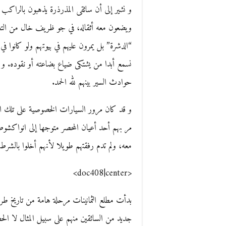
و نشير إلى أن سائقى المذرذرة يذهبون بالراكب إل
ويضعون معه أثقاله، في جو ظريف خال من التعق
“الدشرة” بل يمرون عليهم في بيوتهم ولو كانوا في أ
نسمع أبدا من يشتكى ضياع بضاعته أو نقوده. و 
حوادث السير بينهم لله الحمد.
و قد كان مرور السيارات الخصوصية على تلك ال
مر بهم أحد أعيان المحصر متوجها إلى انواكشوط فس
معه، ولم تدم رفقتهم طويلا لأنهم أخلوا بالشر
<doc408|center>
بدأت مطلع الثمانينات مرحلة هامة من تاريخ ط
جديد من السائقين منهم على سبيل المثال لا الح