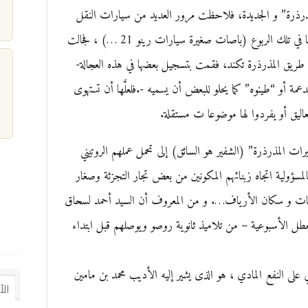
لمذرذرة” و الجديدة، فلاحظت مرور العديد من سيارات النقل
التى لا أعرف أصحابها و لم أتعود بعدُ على شكولها في تلك الربوع (باصات صغيرة سيارات رينو 21 …) ، فجالت
 طريق المذرذرة تكند، فقمت بتسجيل بعضها في هذه العجالة-
دعمة أو “طينوه” كما يحلو للبعض أن يسميه -.فلعلَّها أن تستهوى
م
عاليق أو يفردوا لها موضوعا ت مستقلة.
ت المذرذرة” (الشفير هو السائق) إلى تحمل عملهم الروتيني
ؤولية اتجاه زبنائهم المكونين من بعض تجار التجزئة وصغار
نويات و سكان الأرياف…. و من المعروف أن السيد أحمد لسحاق
عطل الأسبوعية – من تلاميذ ثانوية روصو ويوصلهم قبل ابتداء
لى النفع المادي ، هو الذى يشير إليه الأديب محمد بن مامين
ال