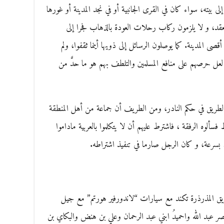
ى بيته، سواء كان في القرى الجانبية أو في نجد المدينة أو غورها
د، و لا يلزمون ركاب رحلات العودة بالذهاب فجرا إلى
قصى المدينة. كما يوصلون الرسائل إلى ذويها أينما ثقفوا، ولم
لعل حرصهم على منافع المسلمين والتلطف بهم هو ما حدَّ من
طريق في حكم النادر، ومن الطريف أن جماعة من أهل المنطقة
ألوه الرفقة ، فاشترط عليهم أن لا يتكلموا بالعربية ماداموا
ط بسرعة، و كان الرجل صارما في تنفيذ اشتراطه.
ريق المذرذرة تكند مع سيارات “لاندورفير هورتم” مع جيل
صر عبد الله واحميدُ ابني عبد الرحمان وعلي بن هنض والبكاي بن