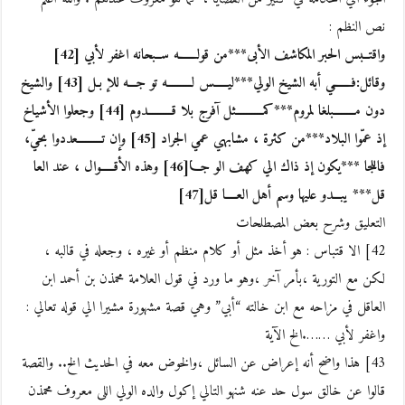
نص النظم :
واقتــبس الحبر المكاشف الأبى***من قولـــــــه ســبحانه اغفر لأبي [42]
وقائل:فـــــــي أبه الشيخ الولي***ليـــــس لـــــــــه تو جـــه للإ بـل [43] والشيخ
دون مــــــــبلغا لمروم***كمــــــــــثل آفرج بلا قـــــــــدوم [44] وجعلوا الأشياخ
إذ عمّوا البلاد***من كثرة ، مشابهي عمي الجراد [45] وإن تـــــــــعددوا بحيّ،
فاللجا ***يكون إذ ذاك الي كهف الو جـــا[46] وهذه الأقـــــوال ، عند العا
قل*** يبـــدو عليها وسم أهل العــــا قل[47]
التعليق وشرح بعض المصطلحات
42] الا قتباس : هو أخذ مثل أو كلام منظم أو غيره ، وجعله في قالبه ،
لكن مع التورية ،بأمر آخر ،وهو ما ورد في قول العلامة محمذن بن أحمد ابن
العاقل في مزاحه مع ابن خالته “أبي” وهي قصة مشهورة مشيرا الي قوله تعالي :
واغفر لأبي …….الخ الآية
43] هذا واضح أنه إعراض عن السائل ،والخوض معه في الحديث الخ.. والقصة
قالوا عن خالق سول حد عنه شنهو التالي إكول والده الولي اللى معروف محمذن