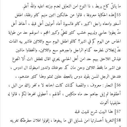
ما ياللّ كاع يربط ، ذا النوع امن النعايل لعدم وزنته اعليه والله أعلم,
55]هذه الحكاية معروفة ، قالوا عن خالكين اثنين منهم كانو رفقة، اطفل
أسغير وامعاه راجل اكبير ،كانو فالسهوة أعاد أموليين أعل قبله ، أخاظ أعل
مدّ يطووا حاسي ولديهم خشب كثير للطيّ وكبير الحجم ، اسولهم حد من طواية
الحاس عن اليوم كم في اشهر؟ كاللو اطفل اليوم سبع واثلاثين فاشهر بيه الفات
عدّ إيجلاتن لمطرحه كدام الراجل واجبرهم سبع واثلاثين. واتخطاوا ماشين
فيذش اتلاحق بيهم حد امن أهل الحاسي يجري اقال للطفل :انت ألا اتجوغ
فين اشهر ما يتخط اثلاثين وحن مان كد جوغتك واندور امبطوك ال ادوس ،
فتدخل الرجل المسن بقوله دوس بالعجله خلين نمشو وهذا كثير عندهم. .
56] النحار : معروف ، والقصة كذلك كانت اجماعه لا ه تنحر زائله من البل ،
أعقلوها تم إيل جاهم حد ماه متكايس ، أقالهم ، أعطوني ننحرها لكم ، قالوا له
خايفينها أتموت
57] هذا البيت شرح للبيت قبله
58]التغرية أخسارتها امن لمسايل اللى ما يبغوها ، إقولوا افلان مطرطكه تغريته