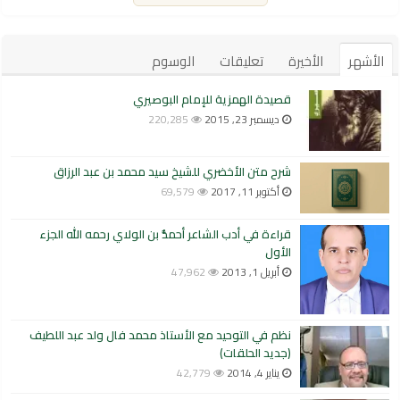
الأشهر
الأخيرة
تعليقات
الوسوم
قصيدة الهمزية للإمام البوصيري
ديسمبر 23, 2015
220,285
شرح متن الأخضري للشيخ سيد محمد بن عبد الرزاق
أكتوبر 11, 2017
69,579
قراءة في أدب الشاعر أحمدُّ بن الولاي رحمه الله الجزء
الأول
أبريل 1, 2013
47,962
نظم في التوحيد مع الأستاذ محمد فال ولد عبد اللطيف
(جديد الحلقات)
يناير 4, 2014
42,779