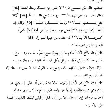
نص النظم :
فبعضهم قال :لمن مســـــح فاه***لا تنس من مسحكه وسط الشفاه [48]
وقال بعضـــــهم ،لمن لم ير بط*** سرواله ركبتني بالمــــــلــــط [49] كذاك
دفع بعـــــــــضهم إنــــــاء*** وثانــيا لطــــــــالب غطــــا ء [50] وقال :إذ
أعطـــــاهما من وقته *** إجعل فوقــــه هذا وذا من تحته[51] وامرأة
كــــريمـــــــة الآ بـــاء*** قد ختلت من عينها العــو راء [52]
التعليق وشرح المصطلحات :
48] وهذا واضح لأن :أمنادم ما زل يمدغ مسح الفمّ ، ما ه وارد…..الخ..
خالق حد كان يوكل فابلد ما ياللّ يوكل فيه ، أدخلوا اعليه رجاله منهم ،
مازال يمدغ ، وامنين شافهم سنت يمسح فمه ، قالو له عنه لا ينس ، وسطه زاد
هو أفلمسيح الخ ……..
49] وهذا واضح هو الآخر [ ركوب الدابة دون رحل أو حائل ] والمعني غير
ذلك وهي تورية والقصة [قالوا عن واحد ثقيل ، أج واركب فوق حد امن
اصحاب فاجماعه إيعاير ، واثرُ ابلا سروال ، قالوا اركبتنى ابلملط فانقلبت القضية
علي الراكب .