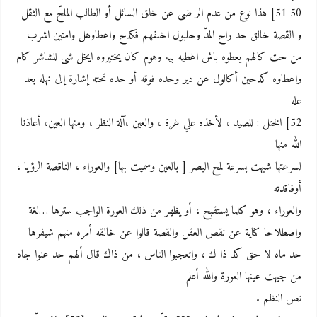
50 51] هذا نوع من عدم الر ضى عن خلق السائل أو الطالب الملحّ مع الثقل
و القصة خالق حد راح المدّ وحلبول اخلفهم فكدح واعطاوهل وامنين اشرب
من حت كالهم يعطوه باش اغطيه بيه وهوم كان يختيروه ايخل شى للشاشر كام
واعطاوه كدحين أكالول عن دير وحده فوقه أو حده تحته إشارة إلى نهله بعد
عله
52] الختل : للصيد ، لأخذه علي غرة ، والعين ،آلة النظر ، ومنها العين، أعاذنا
الله منها
لسرعتها شبهت بسرعة لمح البصر [ بالعين وسميت بها] والعوراء ، الناقصة الرؤيا ،
أوفاقدته
والعوراء ، وهو كلما يستقبح ، أو يظهر من ذلك العورة الواجب سترها …لغة
واصطلاحا كناية عن نقص العقل والقصة قالوا عن خالقه أمره منهم شيفرها
حد ماه لا حق كد ذا ك ، واتعجبوا الناس ، من ذاك قال ألهم حد عنوا جاه
من جيهت عينها العورة والله أعلم
نص النظم .