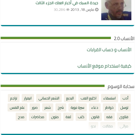
جيدة السبك في أخبار العلك الجزء الثالث
مارس 18, 2013
30,286
الأنساب 2.0
الأنساب و حساب القرابات
كيفية استخدام موقع الأنساب
سحابة الوسوم
أدب
استسقاء
اكليع الغب
البديع
الشعر الحساني
انيفرار
تراجم
توسل
خواطر
دعاء
سيرة نبوية
شرح
شعر
صور
علم النفس
فتاوى
فقه
قانون
كتب
لغة
متون
محاضرات
مدح
مراثي
مقالات
نحو