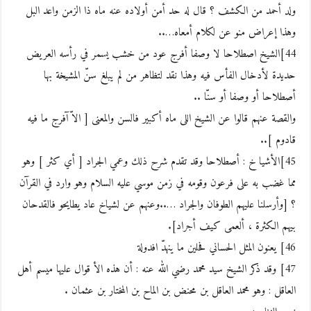
ولد أحمد من الكشف ؟ قال له حد أمن أولاده عنه ماه ذا الزمن واعد البل
وهذا إعراض منو عن لكلام أمعاه…..
44]الشيخ اصطلاحا لا وصفا أفرج عود من خشب يسمر في رأسه العريض
حديدة لأدخال الفأس فيه وهذا نقد لتظاهر من لم يبلغ سنّ المشيخة بها
أصطلاحا أو وصفا أو سنّا ..
والقصة عنهم قالوا عن الشيخ اللى ماه أكبير فالسن والمعنى [ الاّ آفرج ما فيه
قادوم ]..
45]الأشيا خ : أصطلاحا وقد تقدم شرح ذلك وعمي الجراد [ أي كثر ] وهو
مما غضب به على فرعون وقومه في زمن موسي عليه السلام وهو وارد في القرآن
؟ [وأرسلنا عليهم الطوفان والجراد …..وعنهم عن لشياخ عاد يطايحو فالقدحان
بيهم الكثرة ، ألعمى كيف أجراد].
46] يعنون المثل الحساني فحلين ما ينهدّ افدولة
47] وقد ذكر الشيخ سيد محمد رضي الله عنه : أن هذه الأ قوال عليها ميسم أهل
العاقل : وهو محمد العاقل بن محنض بن الماح بن المختار بن عثمان .