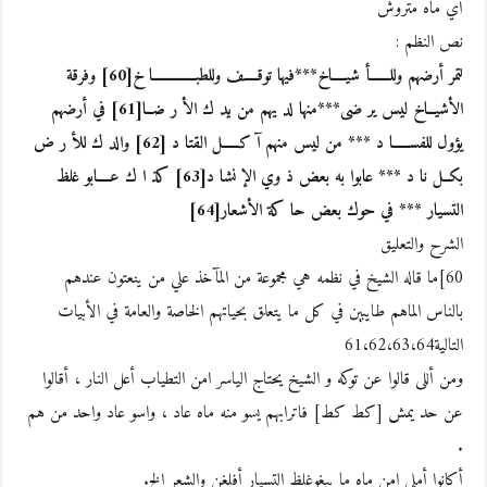
أي ماه متروش
نص النظم :
لتمر أرضهم وللــــــأ شيــــاخ***فيها توقــــف وللطبـــــــــــــا خ[60] وفرقة
الأشيــاخ ليس ير ضى***منها لد يهم من يد ك الأ ر ضــا[61] في أرضهم
يؤول للفســـــا د *** من ليس منهم آ كـــــل القتا د [62] والد ك للأ ر ض
بكــل نا د *** عابوا به بعض ذ وي الإ نشا د[63] كذ ا ك عــــابو غلظ
التسيار *** في حوك بعض حا كة الأشعار[64]
الشرح والتعليق
60]ما قاله الشيخ في نظمه هي مجموعة من المآخذ علي من ينعتون عندهم
بالناس الماهم طايبين في كل ما يتعلق بحياتهم الخاصة والعامة في الأبيات
التالية61،62،63،64
ومن أللى قالوا عن توكه و الشيخ يحتاج الياسر امن التطياب أعل النار ، أقالوا
عن حد يمش [كط كط] فاترابهم يسو منه ماه عاد ، واسو عاد واحد من هم
.
أكانوا أملى امن ماه ما يبغوغلظ التسيار أفلغن والشعر الخ.