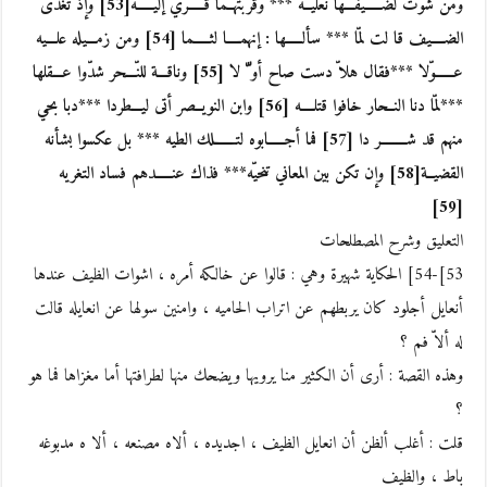
ومن شوت لضـــــيفـــها نعليــه *** وقرّبتهــما قـــــري إليـــــه[53] وإذ تغدّى
الضــــيف قا لت لمّا *** سألـــــها : إنهمــــا لثـــــما [54] ومن زمـــيله علـــيه
عــــــوّلا ***فقال هلاّ دست صاح أو ّ لا [55] وناقـــة للنّـــحر شدّوا عـــقلها
***لمّا دنا النــحار خافوا قتلــــه [56] وابن النويــصر أتى ليـــطردا ***دبا بحي
منهم قد شــــــــر دا [57] فما أجـــــابوه لتـــــــلك الطيه *** بل عكسوا بشأنه
القضيــة[58] وإن تكن بين المعاني تنحيّه*** فذاك عنـــــدهم فساد التغريه
[59]
التعليق وشرح المصطلحات
53]-54] الحكاية شهيرة وهي : قالوا عن خالكه أمره ، اشوات الظيف عندها
أنعايل أجلود كان يربطهم عن اتراب الحاميه ، وامنين سولها عن انعايله قالت
له ألاّ فم ؟
وهذه القصة : أرى أن الكثير منا يرويها ويضحك منها لطرافتها أما مغزاها فما هو
؟
قلت : أغلب ألظن أن انعايل الظيف ، اجديده ، ألاه مصنعه ، ألا ه مدبوغه
باط ، والظيف