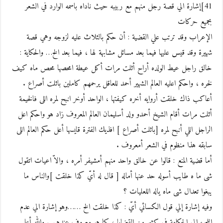
41]إشارة الي قصة رجل منهم مع ربيبه حيث ناداه باسمه الوارد في الشعر
بجميع حركات
الإعراب وقد ترتب علي القضية : أن حكم بالثلاث عليه لزوجه وهي قصة
شهيرة وقد قيس عليها فيما بعد مسائل مشابهة لها ، فيما بعد الخ… والحكاية :
خالق راجل عيط الولده أراح أثلت مرات أكل عيطة امحصها محص ماه كيف
لخره ، واحكم اعليه العالم الشهير أحمد للعاقل يرحمهم كاملين باثلت أصراع .
أعاكب ذاك خلقت أروايه أخره كيفتها ، الواحد أوخر انبح لمره اللى فالخيمة
أثلت مرات أقام الشيخ أحمدو ولد أسليمان العالم المعروف زاد هو واحكم اعل
الراجل اللي أنبح لمره [باثلت أصراع ] افذيك الفترة قايسها أعل حكم العالم اللى
سابقه هذا منظوم في الشعر أمعروف .
أما قضية المنع : قالوا عن خالق واحد منهم أمشيفر أمره ، والاّ اعيات اتقول
شى ما ه طايب أسوله حد عنها أماله [ قال له أيّ كذا خلقت ]والناس ما
يبغوا تعدال شى ماه ياله اللعليات ؟
وفيه إشارة إلي قول الكسائي أيّ : كذا خلقت الخ ……وهو إشارة الي عدم
اللجوء الي الحكامة في كثير من القضايا ، كما هو معروف عندهم . والله أعلم