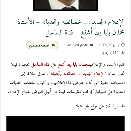
الإعلام الجديد … خصائصه وتحدياته – الأستاذ
محمذن بابا ولد أشفغ – قناة الساحل
يناير 30, 2016
اضف تعليق
الاخبار
,
الفيديوهات
5,214 زيارة
قدم الأستاذ و الإعلامي
محمذن بابا ولد أشفغ
على
قناة الساحل
محاضرة قيمة
تحت عنوان
“الإعلام الجديد … خصائصه وتحدياته”
. تطرق خلالها إلى
التحديات التقنية التي كان يتعرض لها الإعلاميون و كيف ساعدت التقنيات
الجديدة على تسهيلها, كما قدم مقترحات قيمة من أجل النهوض بقطاع الإعلام.
المحاضرة نقلا عن موقع بلوارمديا: