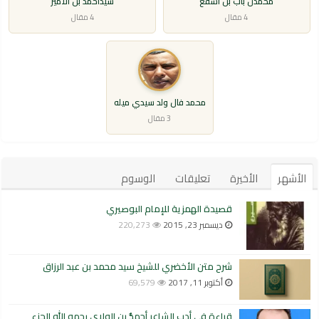
محمذن باب بن اشفغ
سيدأحمد بن الأمير
4 مقال
4 مقال
محمد فال ولد سيدي ميله
3 مقال
الأشهر
الأخيرة
تعليقات
الوسوم
قصيدة الهمزية للإمام البوصيري
ديسمبر 23, 2015
220,273
شرح متن الأخضري للشيخ سيد محمد بن عبد الرزاق
أكتوبر 11, 2017
69,579
قراءة في أدب الشاعر أحمدُّ بن الولاي رحمه الله الجزء