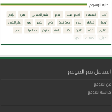
سحابة الوسوم
أدب
استسقاء
اكليع الغب
البديع
الشعر الحساني
انيفرار
تراجم
توسل
خواطر
دعاء
سيرة نبوية
شرح
شعر
صور
علم النفس
فتاوى
فقه
قانون
كتب
لغة
متون
محاضرات
مدح
مراثي
مقالات
نحو
التفاعل مع الموقع
عن الموقع
مراسلة الموقع