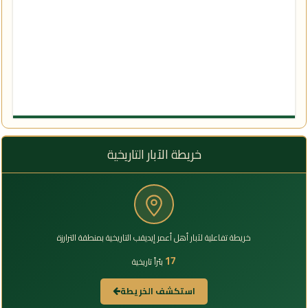
خريطة الآبار التاريخية
خريطة تفاعلية لآبار أهل أعمر إيديقب التاريخية بمنطقة الترارزة
17
بئراً تاريخية
استكشف الخريطة