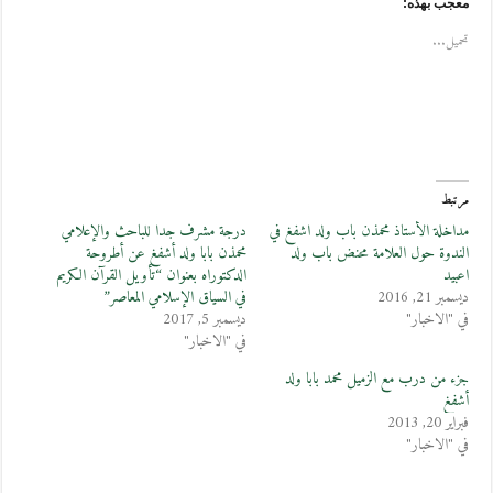
معجب بهذه:
تحميل...
مرتبط
مداخلة الأستاذ محمذن باب ولد اشفغ في
درجة مشرف جدا للباحث والإعلامي
الندوة حول العلامة محنض باب ولد
محمذن بابا ولد أشفغ عن أطروحة
اعبيد
الدكتوراه بعنوان “تأويل القرآن الكريم
ديسمبر 21, 2016
في السياق الإسلامي المعاصر”
في "الاخبار"
ديسمبر 5, 2017
في "الاخبار"
جزء من درب مع الزميل محمد بابا ولد
أشفغ
فبراير 20, 2013
في "الاخبار"