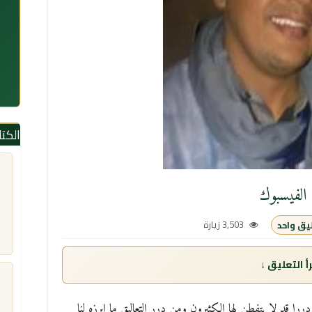
الكت
الفيسبوك
3,503 زيارة
يق واحد
 التعليق ↓
ررا قد لا يتفطن لها الكثيرون ومن درر التعاليق ما ابرزه لنا