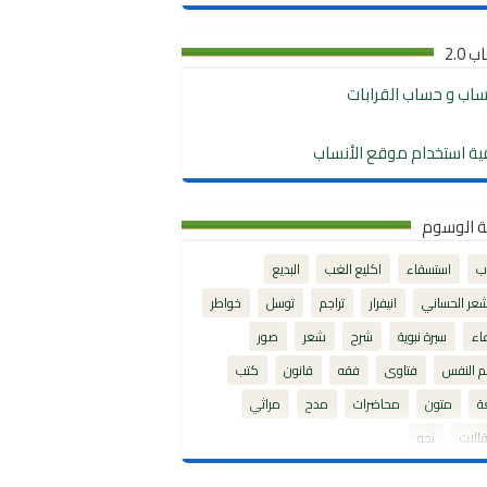
 2.0
نساب و حساب القرابات
ية استخدام موقع الأنساب
ة الوسوم
ب
استسقاء
اكليع الغب
البديع
شعر الحساني
انيفرار
تراجم
توسل
خواطر
اء
سيرة نبوية
شرح
شعر
صور
م النفس
فتاوى
فقه
قانون
كتب
ة
متون
محاضرات
مدح
مراثي
الات
نحو