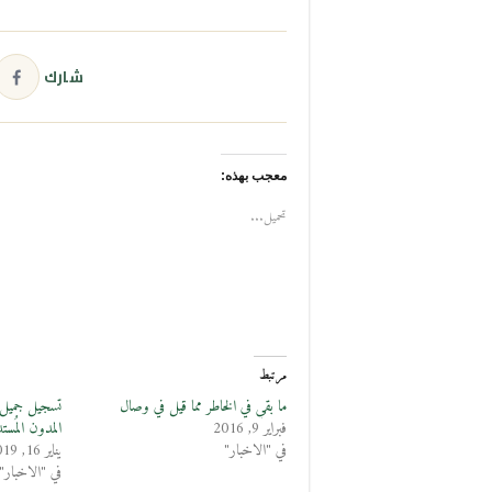
شارك
معجب بهذه:
تحميل...
مرتبط
ما بقي في الخاطر مما قيل في وصال
تسجيل جميل ل
فبراير 9, 2016
المدون المُست
في "الاخبار"
يناير 16, 2019
في "الاخبار"