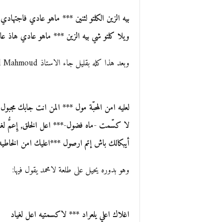
بيه الزين الكلتو لثنين *** ماهو عادي فاجتهادي
ويلا كلتو شي بيه الزين *** ماهو عادي هاذ ع
وبعد هذا كله بقليل جاء الاستاذ Med Mahmoud في تعليقه بطلعة رائعة قال فيها :
لعليه امن المحبّة مول *** المن انت جابك مجبول
لا كسّمت -ماه فضول-*** اعل الخلق, إِعمُّ لغل
أيبكالك باش إتم ارصول ***اعليك امن الخاطيه 
وهو بدوره يحيل على طلعة لامحمد يقول فيها:
اغلاك اعلي يلعراد *** لاكسمتيه اعل لغياد