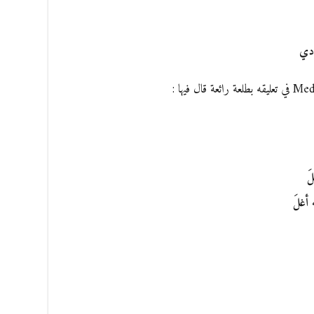
ادي
َ
أغلَ