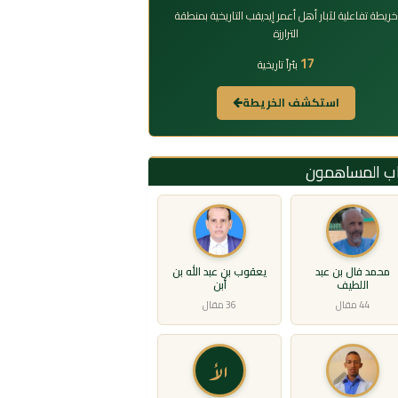
خريطة تفاعلية لآبار أهل أعمر إيديقب التاريخية بمنطقة
الترارزة
17
بئراً تاريخية
استكشف الخريطة
اب المساهمون
محمد فال بن عبد
يعقوب بن عبد الله بن
اللطيف
أبن
44 مقال
36 مقال
الأ