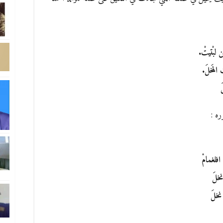
 لبْتيتْ.
المَخلَ.
َ
ره :
فلغمامْ
خلَ
نخلَ