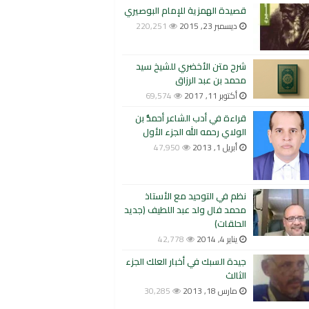
قصيدة الهمزية للإمام البوصيري
ديسمبر 23, 2015
220,251
شرح متن الأخضري للشيخ سيد
محمد بن عبد الرزاق
أكتوبر 11, 2017
69,574
قراءة في أدب الشاعر أحمدُّ بن
الولاي رحمه الله الجزء الأول
أبريل 1, 2013
47,950
نظم في التوحيد مع الأستاذ
محمد فال ولد عبد اللطيف (جديد
الحلقات)
يناير 4, 2014
42,778
جيدة السبك في أخبار العلك الجزء
الثالث
مارس 18, 2013
30,285