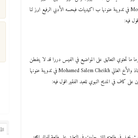
الاستاذ والأخ الغالي Mohamed Salem Cheikh في تدوينة عنونها ب اكيديات فبحسه الأدبي الرفيع ابرز لنا
ول فيه:
م
ا ما تحتوي التعاليق على المواضيع في الفيس دررا قد لا يتفطن
لها الكثيرون ومن درر التعاليق ما ابرزه لنا الاستاذ والأخ الغالي Mohamed Salem Cheikh في تدوينة عنونها
 على كاف في المديح النبوي للعبد الفقير اقول فيه:
ال
ا للاستاذ والأديب Didi Sidi Meile حيث يحيل في طلعته اللتي جاءت في التعليق على طلعة للوالد امحمد