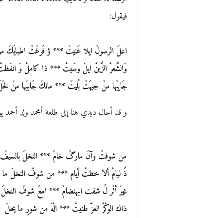
فيقول:
اعلَ الرسولْ ايلا غَنيتْ *** ؤ فَرغْتْ اطبايَكْ من
وَالشَّعرْ الزَّينْ ايلَ وسَيتْ *** ذا كاملْ وَ انفَظتْ 
جَايبْها منْ جيهَتْ بُليتْ *** مانكْ جَايبْها منْ لخْل
و قد أحال ديدي هنا إلى طلعة أمحمد ولد أحمد يو
من شوفتْ وآنَ مارگْ خامْ *** النخلَ بالسيفْ ا
ذُ ليامْ ألا خظتْ أيام *** من شوفْ النخلَ ما ن
غيرْ أثْر لُ شفت ابهنضامْ *** امعَ شوفْ النخلَ 
ذاك الوكْرْ العزّ طنيتْ *** الْهَ من شورِ ما يخلَ