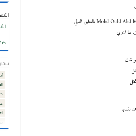
ل
الأنساب
الأ
ت لها اخري:
كيف
 و شت
سحاب
خل
أد
تخل
ال
دع
عل
د نفسها
لغ
مق