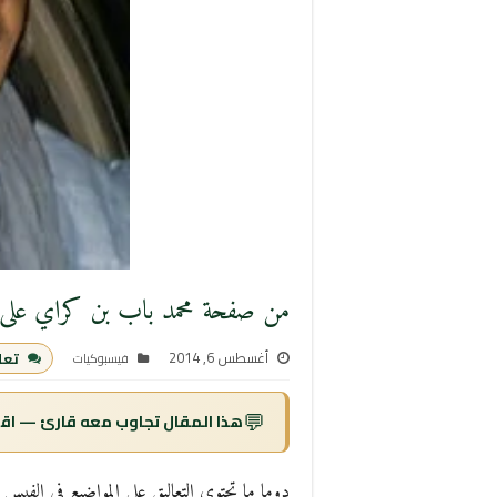
من صفحة محمد باب بن كراي على 
أغسطس 6, 2014
تعل
فيسبوكيات
💬
هذا المقال تجاوب معه قارئ — اقرأ
دوما ما تحتوي التعاليق على المواضيع في الفيس د