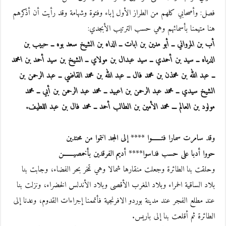
فصل: وأصحابي كلهم من الطراز الأول إباء وفتوة وشهامة وقد رأيت أن أذكرهم
هنا متيمنا بأسمائهم وهي حسب الترتيب الأبجدي:
أب بن المرواني ــ أبو مدين بن ابات ــ الداه بن الشيخ سعد بوه ــ حبيب بن
الدياه ــ سيد بن أحمدي ــ سيد عبدال بن مولاي ــ الشيخ بن سيد أحمد بن امحمد
ــ عبد الله بن محمذن بن محمد فال ــ عبد الله بن محمد القاضي ــ عبد الرحمن بن
الشيخ سيدي ــ محمد عبد الرحمن بن اعبيد ــ محمد عبد الرحمن بن أبي ــ محمد
مولود بن العالم ـــ محمد الأمين بن الطالب أحمد ــ محمد فال بن عبد اللطيف.
وقد سامرت سمارا فتـــــــوا **** إلى المجد انتموا من محتدين
حووا أدبا على حسب فداسوا**** أديم الفرقدين بأخمصيـــــــن
وحلقت بنا الطائرة وجعلت منقارها شمالا وهي تمخر بحر الفضاء، وجابت بنا
بلاد الساقية الحمراء وبلاد المغرب الأقصى وبلاد الأندلس الخضراء، ونزلت بنا
عند مطلع الفجر عند مدينة بوردو الافرنجية فأتممنا إجراءات القدوم، وعدنا إلى
الطائرة ثم أقلعت بنا إلى باريس.