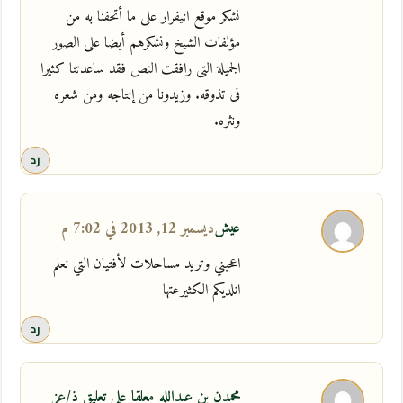
نشكر موقع انيفرار على ما أتحفنا به من
مؤلفات الشيخ ونشكرهم أيضا على الصور
الجميلة التى رافقت النص فقد ساعدتنا كثيرا
فى تذوقه. وزيدونا من إنتاجه ومن شعره
ونثره.
رد
عيش
ديسمبر 12, 2013 في 7:02 م
اعحبني وتريد مساحلات ﻷفتيان التي نعلم
انلديكم الكثيرعتها
رد
محمدن بن عبدالله معلقا علي تعليق ذ/عز