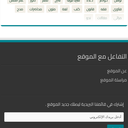
توسل
خواطر
دعاء
سيرة نبوية
شرح
شعر
صور
علم النفس
فتاوى
فقه
قانون
كتب
لغة
متون
محاضرات
مدح
مراثي
مقالات
نحو
التفاعل مع الموقع
عن الموقع
مراسلة الموقع
إشترك في قائمتنا البريدية ليصلك جديد الموقع .