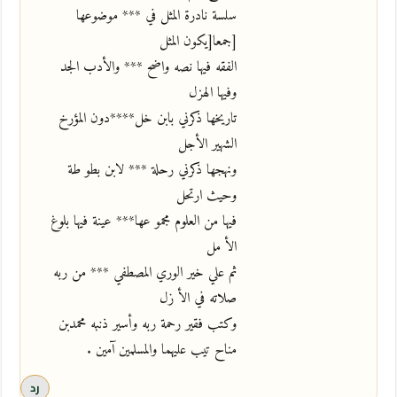
سلسة نادرة المثل في *** موضوعها
[جمعا[يكون المثل
الفقه فيها نصه واضح *** والأدب الجد
وفيها الهزل
تاريخها ذكرني بابن خل****دون المؤرخ
الشهير الأجل
ونهجها ذكرني رحلة *** لابن بطو طة
وحيث ارتحل
فيها من العلوم مجمو عها*** عينة فيها بلوغ
الأ مل
ثم علي خير الوري المصطفي *** من ربه
صلاته في الأ زل
وكتب فقير رحمة ربه وأسير ذنبه محمدبن
مناح تيب عليهما والمسلمين آمين .
رد