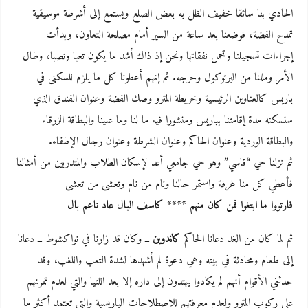
الحادي بنا سائقا خفيف الظل به بعض الصلع ويستمع إلى أشرطة موسيقية
تمدح الفضة، فوضعنا بعد ساعة من السير أمام مصلحة التعاون، وبدأت
إجراءات تسجيلنا وتحمل نفقاتها ونحن إذ ذاك أشد ما يكون تعبا ونصبا، وطال
الأمر ومللنا من البرتوكول وحرجه. ثم إنهم أعطونا كل ما يلزم للسكنى في
باريس كالعناوين الرئيسية وخريطة المترو وصك الفضة وعنوان الفندق الذي
سنسكنه مدة إقامتنا بباريس ومنشورا فيه ما لنا وما علينا والبطاقة الزرقاء
والبطاقة الوردية وعنوان الحاكم وعنوان الشرطة وعنوان رجال الإطفاء.
ثم نزلنا حي “قاسي” وهو حي جامعي أعد لإسكان الطلاب والمتدربين من أمثالنا
فأعطي كل منا غرفة واستمر حالنا ونام من نام وتعشى من تعشى
فارتووا ما ابتغوا فمن كان منهم **** كاسف البال عاد ناعم بال
ثم لما كان من الغد دعانا الحاكم
كاندوين
ــ وكان قد زارنا في نواكشوط ــ دعانا
إلى طعام ومحادثة في بيته وهي دعوة لم أشهدها لشدة التعب واللغب، وقد
حدثني الأقوام أنهم لم يكادوا يهتدون إلى داره إلا بعد اللتيا والتي لعدم تمرنهم
على ركوب المترو ولعدم معرفتهم للاصطلاحات الباريسية والتي تعتمد أكثر ما