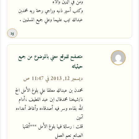
ومن في الدين والاه
وكتب أسير ذنبه وراجي رحمة ربه محمدبن
عبدالله تيب عليهما وعلي جميع المسلمين .
رد
متصفح للموقع معني بالموضوع من جميع
حيثياته
ديسمبر 12, 2013 في 11:47 ص
محمدن بن عبدالله معلقا علي بلوغ الأمل الخ
ذ/شيخنا محمدفال ابن عبد اللطيف ،أدام
الله بقاءه وسر فيه أصدقاءه وأغاظ أعداءه
آمين
قلت : رسالة فيها بلوغ الأمل ***أتقنها
الصانع نعم العمل