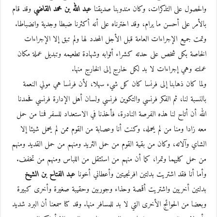
والحصول على التذكرات، وكان مندوبنا صديقنا
عبد الله بن محمد القاضي
وقد قام
بالأمر على أحسن ما يرام، وقد اخترناه على أنه أكثرنا ضبطا وجدية وانضباطا.
وتمت جميع الإجراءات العامة قبل الأجل المحدد لها ولم تبق إلا الإجراءات
الخاصة بكل شخص على حدته كشراء أثوابه وشهادة تطعيمه وتبديل عملة مكان
عملته وهي إجراءات لا بد لكل خارج إلى الخارج منها.
ولما كان ذهابنا إلى فرنسا كان كل شيء سهلا، لأن فرنسا هي مولي النعمة
بالنسبة لنا، ثم الفكر فرنسي والتكوين فرنسي ولسان أهل الإدارة فرنسي فحمدنا
الله أن أتاح لنا هذه الفرصة النادرة، فأخذنا في الاستعداد للسفر فمنا من حمل
معه زادا ومنا من لم يحمله، وكنت أنا وعصابة من القوم ممن لم يحمل شيئا إلا
الشاي وآلاته، وكان من بقية القوم من حمل الثريد ومنهم من حمل القديد ومنهم
من حمل كليهما وتمرا، كما أن منهم من استثقل من اللباس ومنهم من تخفف.
وأما أنا فقد اشتريت بدلتين افرنجيتين وأعطاني أخونا
عبد الفتاح بن الشيخ
بدلتين أخريين واشتريت أقمصة وحذاء وجوربين وحقيبة صغيرة وأخرى كبيرة
وبعضا من الحوائج الأخرى التي لا بد للمسافر منها. وقد كنا سمعنا أن البرد شديد