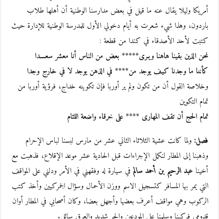
أمريكا وليلا يقال عنه ما قيل في بعض مدارسنا الوطنية أن أهلها طلاب
باردون، وهذا شيء شعرت به أيام دخولي الأول للمدرسة الوطنية للإدارة حيث
كتبت لأحد الأصدقاء في كندا من قطعة :
نحن الذين بقينا هاهنا ويـرى***** بعض من الناس أنا معشر سعــــدا
كأننا ما وجدنا كيف يوجد من**** في الذهن يوجد لا في خارج وجدا
وخلاصة القول أن من تكون ولم ير أوربا فإن تكوينه خداج، فرؤية أوربا من
تمام التكوين
تمام الحج أن تقف المهارى **** على خرقاء واضعة اللثام
فصل:
ولما كانت عشية الثلاثاء الثاني عشر من مارس لبسنا لباس الإحرام
وذهبنا إلى المطار لنكمل الإجراءات قبل الحادية عشر موعد الإقلاع، فذهبت مع
أخينا
عبد الرحيم بن أحمد سالم
في سيارة له وفقهني في الأمر ودلني على المواقف
التي يمر بها المسافر كتسجيل الاسم ووزن الأحمال وسؤال الجمركيين وأخذ كتب
الركوب وهي مواقف أعرف بعضها وأجهل بعضا، وكان أصحابي في المطار أوان
قدومي فركبنا وسلمنا على المودعين والحر شديد والعرق سائل.