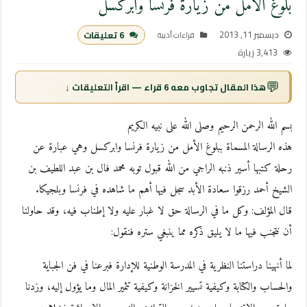
بلوغ الأمل من زيارة فرنسا وابركسل
ديسمبر 11, 2013
6 تعليقات
قراءات أدبية
3,413 زيارة
💬
هذا المقال تجاوب معه 6 قراء — اقرأ التعليقات ↓
بسم الله الرحمن الرحيم وصلى الله على نبيه الكريم
هذه الرسالة المسماة ببلوغ الأمل من زيارة فرنسا وابركسل وهي عبارة عن
رحلة كتبها أسير ذنبه الراجي من الله قبول توبه محمد فال بن عبد اللطيف بن
الشيخ أحمد رزقوا سعادة الأبد سجل فيها أهم ما شاهده في فرنسا وبلجيكا.
قال المؤلف: وكل ما في الرسالة حق لا غبار عليه ولا إطناب فيه، وقد حاولنا
أن نتجنب فيها ما لا يليق ذكره مما ينبغي ستره فنقول:
لما أنهينا دراستنا النظرية في المدرسة الوطنية للإدارة فبرعنا في فن الجباية
والحساب والكتابة وكيفية تسيير الخزانة وكيفية تثمير المال وما يؤول إليه، وزدنا