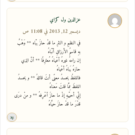
عزالدين ول كراي
ديسمبر 12, 2013 في 11:08 ص
في النظمِ و النثرِ ما قدْ حازَ ببّاه ** وَهْبٌ
بهِ قاسمُ الأرزاقِ أنْبَاهُ
إن رامهُ غيرهُ أعْياهُ مُعترِفًا ** أنّ الذي
حازهُ بَباهُ أعْياهُ
فاللفظُ يحسدُ معنًى أنتَ قائلهُ ** و يحسدُ
اللفظَ مِمَّا قلتَ مَعناهُ
إنِّي أحيّيهِ إذْ ما حازَ أعْرِفهُ ** و منْ درَى
قدْرَ ما قدْ حازَ حيَّاهُ
رد