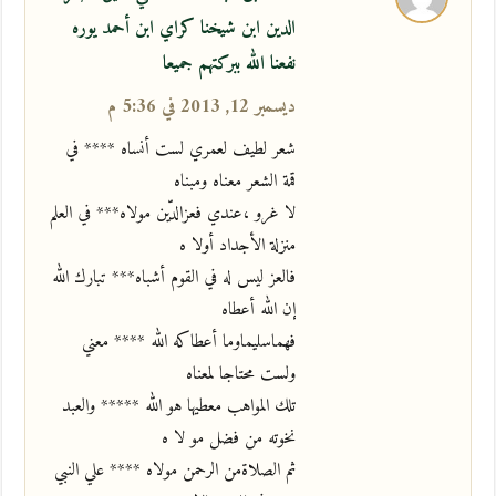
الدين ابن شيخنا كراي ابن أحمد يوره
نفعنا الله ببركتهم جميعا
ديسمبر 12, 2013 في 5:36 م
شعر لطيف لعمري لست أنساه **** في
قمة الشعر معناه ومبناه
لا غرو ،عندي فعزالدّين مولاه*** في العلم
منزلة الأجداد أولا ه
فالعز ليس له في القوم أشباه*** تبارك الله
إن الله أعطاه
فهماسليماوما أعطاكه الله **** معني
ولست محتاجا لمعناه
تلك المواهب معطيها هو الله ***** والعبد
نخوته من فضل مو لا ه
ثم الصلاةمن الرحمن مولاه **** علي النبي