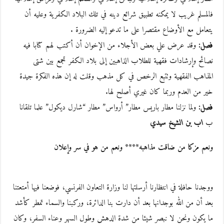
فالمسلم غريب لا يمكنه تطبيق شرائع دينه في تلك البلاد الكفرية وعليه أن
يتعامل مع الأوضاع مقتصرا على ما تدعو إليه الضرورة .
فصل:
وقد عرض علي بعض الأجلاء من الإخوان أن أكتب لهم كتابا فيه
نصائح وإرشادات فقهية للطلاب الذاهبين إلى بلاد الكفر تجمع بين شتى
المذاهب الفقهية وتتبع الرخص في كل مذهب وقلت له إن هذه الفكرة جيدة
خير من العدم وربما كان غيري أصلح لها.
فصل:
ولما نزلنا مطار باريس مطار” أرواس” مطار “شارل ديكول” علما تلقانا
ب
اب بن الشيخ سيدي
ونعم مزكا من ضاقت مذاهبه**** ونعم من هو في سر وإعلان
ووجدنا حافلة في انتظارنا أرسلتها لنا وزارة التعاون الفرنسي، فوضعنا فيها أمتعتنا
بعد أن من الله بوجدانها بعد أن دارت بنا الدائرة، وركبنا والسماء تمطر كأشد
ما يكون ونحن لا نبصر شيئا من شدة الدهش وطول السهر وعناء السفر، وكان