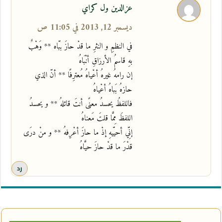
عزالدين ول كراي
ديسمبر 12, 2013 في 11:05 ص
في النظمِ و النثرِ ما قدْ حازَ ببّاه ** وَهْبٌ
بهِ قاسمُ الأرزاقِ أنْبَاهُ
إن رامهُ غيرهُ أعْياهُ مُعترِفًا ** أنّ الذي
حازهُ بَباهُ أعْياهُ
فاللفظُ يحسدُ معنًى أنتَ قائلهُ ** و يحسدُ
اللفظَ مِمَّا قلتَ مَعناهُ
إنِّي أحيّيهِ إذْ ما حازَ أعْرِفهُ ** و منْ درَى
قدْرَ ما قدْ حازَ حيَّاهُ
رد