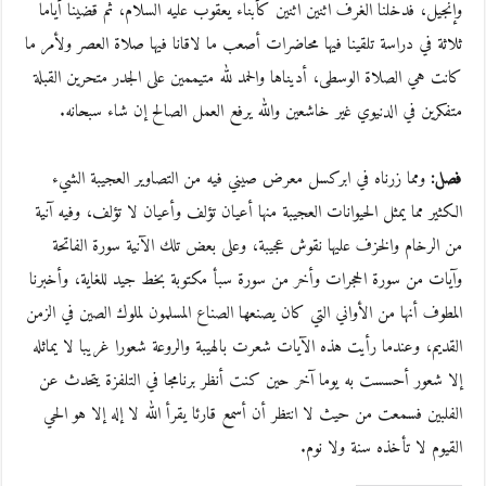
وإنجيل، فدخلنا الغرف اثنين اثنين كأبناء يعقوب عليه السلام، ثم قضينا أياما
ثلاثة في دراسة تلقينا فيها محاضرات أصعب ما لاقانا فيها صلاة العصر ولأمر ما
كانت هي الصلاة الوسطى، أديناها والحمد لله متيممين على الجدر متحرين القبلة
متفكرين في الدنيوي غير خاشعين والله يرفع العمل الصالح إن شاء سبحانه.
فصل:
ومما زرناه في ابركسل معرض صيني فيه من التصاوير العجيبة الشيء
الكثير مما يمثل الحيوانات العجيبة منها أعيان تؤلف وأعيان لا تؤلف، وفيه آنية
من الرخام والخزف عليها نقوش عجيبة، وعلى بعض تلك الآنية سورة الفاتحة
وآيات من سورة الحجرات وأخر من سورة سبأ مكتوبة بخط جيد للغاية، وأخبرنا
المطوف أنها من الأواني التي كان يصنعها الصناع المسلمون لملوك الصين في الزمن
القديم، وعندما رأيت هذه الآيات شعرت بالهيبة والروعة شعورا غريبا لا يماثله
إلا شعور أحسست به يوما آخر حين كنت أنظر برنامجا في التلفزة يتحدث عن
الفلبين فسمعت من حيث لا انتظر أن أسمع قارئا يقرأ الله لا إله إلا هو الحي
القيوم لا تأخذه سنة ولا نوم.