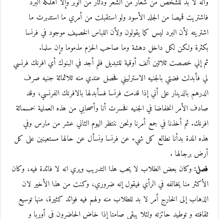
وأنه لا بد للشخص من شعار من الشعر ودثار من الوبر وإلا أهلكه البرد
فاشتريت قميصا من الجلد الأسود ولو استقبلت من أمري ما استدبرت ما
اشتريته لأن البرد ليس كما يقولون ولأن اللباس الخصيف موجود في فرنسا
بكثرة ولكن لكل داخل دهشة وما صاحب الحزم مذموما وإن سلما.
ثم إني خصصت ثلاثين ألف أوقية للتبديل فلم أجد في البنوك أي افرنك فرنسي
لي فأبدلت فضتي بالجنيه الاسترليني فحصل عندي منه ثلاثمائة جنيه صرف
الدرهم بالدينار على أني إذا قدمت فرنسا فسأبدلها بالافرنك الفرنسي، وقد
صادف الأمر انخفاضا في الجنيه فخسرت أنا وأصحابي من هذه العملية خمسمائة
افرنك. ثم أخذنا في جمع أمرنا ونحن ننتظر اليوم الثاني عشر من مارس وفي
هذه المدة بدأنا نطالع كل شيء عن فرنسا ونسأل عن حالها مستعينين على كل
أرض برجالها .
فصل:
وكان بعض الطلاب لا يحب هذا التدريب ويري انه لا فائدة فيه، وكان
الأكثر منا يخالفه في الرأي فيقول إنه ضروري، وكنت من هذا الأخير لان
الذهاب إلى الخارج أمر لا بد للطلاب منه ولهم فيه فوائد كثيرة، منها توسيع
ثقافته و توطيد حائزته ولئلا يبقي صامتا إذا خاض الحاضرون في أوربا و