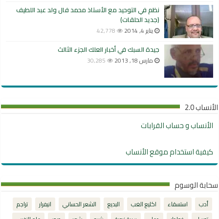
نظم في التوحيد مع الأستاذ محمد فال ولد عبد اللطيف
(جديد الحلقات)
يناير 4, 2014
42,778
جيدة السبك في أخبار العلك الجزء الثالث
مارس 18, 2013
30,285
الأنساب 2.0
الأنساب و حساب القرابات
كيفية استخدام موقع الأنساب
سحابة الوسوم
أدب
استسقاء
اكليع الغب
البديع
الشعر الحساني
انيفرار
تراجم