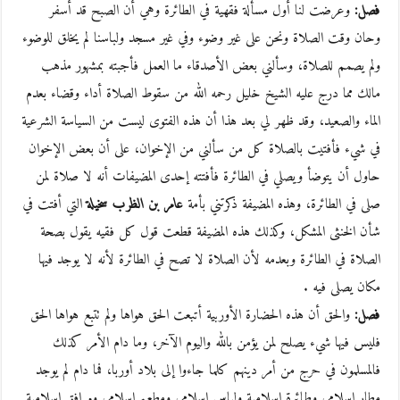
فصل:
وعرضت لنا أول مسألة فقهية في الطائرة وهي أن الصبح قد أسفر
وحان وقت الصلاة ونحن على غير وضوء وفي غير مسجد ولباسنا لم يخلق للوضوء
ولم يصمم للصلاة، وسألني بعض الأصدقاء ما العمل فأجبته بمشهور مذهب
مالك مما درج عليه الشيخ خليل رحمه الله من سقوط الصلاة أداء وقضاء بعدم
الماء والصعيد، وقد ظهر لي بعد هذا أن هذه الفتوى ليست من السياسة الشرعية
في شيء فأفتيت بالصلاة كل من سألني من الإخوان، على أن بعض الإخوان
حاول أن يتوضأ ويصلي في الطائرة فأفتته إحدى المضيفات أنه لا صلاة لمن
صلى في الطائرة، وهذه المضيفة ذكرتني بأمة
عامر بن الظرب سخيلة
التي أفتت في
شأن الخنثى المشكل، وكذلك هذه المضيفة قطعت قول كل فقيه يقول بصحة
الصلاة في الطائرة وبعدمه لأن الصلاة لا تصح في الطائرة لأنه لا يوجد فيها
مكان يصلى فيه .
فصل:
والحق أن هذه الحضارة الأوربية أتبعت الحق هواها ولم تتبع هواها الحق
فليس فيها شيء يصلح لمن يؤمن بالله واليوم الآخر، وما دام الأمر كذلك
فالمسلمون في حرج من أمر دينهم كلما جاءوا إلى بلاد أوربا، فما دام لم يوجد
مطار إسلامي وطائرة إسلامية ولباس إسلامي ومطعم إسلامي ومرافق إسلامية