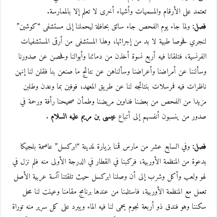
تعتمد على الأرقام والمسميات وأشياء أخرى لا تعلم إلا بالممارسة.
فصل:
ولما جاء يوم الفحص جاء سائق بحافلة ليحملنا إلى مستشفى “كوشين”
لنجري فحوصا طبية لا بد من إجرائها، وهذا المستشفى من أرقى المستشفيات
الفرنسية، فتلقانا فيه أربع نسوة أخذن من دمائنا وأبوالنا وفحصن عن صدورنا
وسألننا عن أمراضنا وأعراضنا وسألناهن عن نتائج ما صنعن بنا فقلن لنا إنهن
ناظرات فيه فمرسلات بنتائجه لنا عن طريق المعهد، فوفين بما وعدن وطلبن
مزيدا من الفحص من بعضنا فداوين مريضنا وطمأن صحيحنا رأفة ورحمة في
صدور من ينسبون أنفسهم إلى أتباع
عيسى بن مريم عليه السلام
.
فصل:
وفي السابع عشر من مارس قمنا بزيارة لمدينة “ابركسل” عاصمة بلجيكا
بدعوة من المنظمة الأوربية، فركبنا في القطار في الدرجة الأولى منه فلم نزل في
لهو ولعب وأكل وشرب إلى أن وصلنا ابركسل حيث تلقتنا آنسة عربية الأصل
تعمل مع المنظمة الأوربية، فاستلمنا من عندها برنامج مقامنا وعينت لنا محل
سكننا وهو فندق ذو أربعة نجوم يحمى لنا فيه الماء ويبرد على كل سرير منه توراة