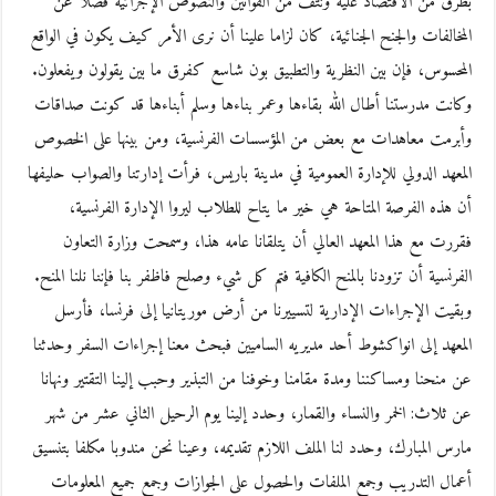
بطرق من الاقتصاد عليه ونتف من القوانين والنصوص الإجرائية فضلا عن
المخالفات والجنح الجنائية، كان لزاما علينا أن نرى الأمر كيف يكون في الواقع
المحسوس، فإن بين النظرية والتطبيق بون شاسع كفرق ما بين يقولون ويفعلون.
وكانت مدرستنا أطال الله بقاءها وعمر بناءها وسلم أبناءها قد كونت صداقات
وأبرمت معاهدات مع بعض من المؤسسات الفرنسية، ومن بينها على الخصوص
المعهد الدولي للإدارة العمومية في مدينة باريس، فرأت إدارتنا والصواب حليفها
أن هذه الفرصة المتاحة هي خير ما يتاح للطلاب ليروا الإدارة الفرنسية،
فقررت مع هذا المعهد العالي أن يتلقانا عامه هذا، وسمحت وزارة التعاون
الفرنسية أن تزودنا بالمنح الكافية فتم كل شيء وصلح فاظفر بنا فإننا نلنا المنح.
وبقيت الإجراءات الإدارية لتسييرنا من أرض موريتانيا إلى فرنسا، فأرسل
المعهد إلى انواكشوط أحد مديريه الساميين فبحث معنا إجراءات السفر وحدثنا
عن منحنا ومساكننا ومدة مقامنا وخوفنا من التبذير وحبب إلينا التقتير ونهانا
عن ثلاث: الخمر والنساء والقمار، وحدد إلينا يوم الرحيل الثاني عشر من شهر
مارس المبارك، وحدد لنا الملف اللازم تقديمه، وعينا نحن مندوبا مكلفا بتنسيق
أعمال التدريب وجمع الملفات والحصول على الجوازات وجمع جميع المعلومات