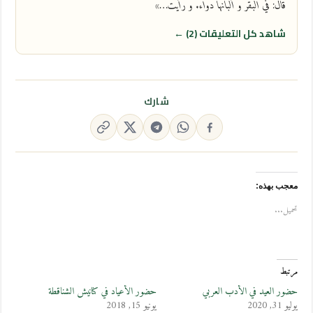
قال: في البقر و ألبانها دواء. و رأيت…»
شاهد كل التعليقات (2) ←
شارك
معجب بهذه:
تحميل...
مرتبط
حضور العيد في الأدب العربي
حضور الأعياد في كنانيش الشناقطة
يوليو 31, 2020
يونيو 15, 2018