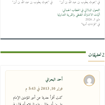
في "بحوث يعقوب بن عبد الله بن أبن"
في "بحوث يعقوب بن عبد الله بن أبن"
التحول الدلالي في الخطاب الحساني:
آليات الاشتراك اللفظي والقرينة التداولية
مايو 3, 2026
في "قراءات أدبية"
2 تعليقات
أحمد البحراني
فبراير 10, 2013 في 5:43 م
كنت أقرأ حديثا عن أمير المؤمنين الإمام
علي بن أبي طالب عليه السلام أنه قال: في