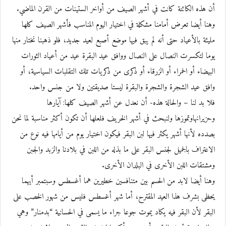
أن هذه الكائنة كانت في أشهر الصيف من أواخر الستينات من القرن الماضي.
وهنا أيضا تعرض أمامنا مشكلة في اختيار اليوم المناسب فأشهر الصيف كلها
مليئة بالأعياد حتى أنه لم يبق فيها موضع أصبع لعيد جديد، فلو ذهبنا نختار منها
يوما لتكسرت النصال على النصال ووافق عيد البقرة عيد من أعياد الثورات
البيضاء أو الحمراء أو الزرقاء أو ذكرى من ذكريات تلك التقلبات السياسية، أو
وافق عيد الشجرة والشجرة والبقرة ليستا صديقتين ولا من جنس واحد.
فلا بد لنا – والحالة هذه- أن نعدل عن أشهر الصيف كلها: آيارها
وحزيرانهاوتموزها ولنبحث في أشهر الخريف فلعلها أن تكون أكثر مناسبة لما نحن
بصدده لأنها أشهر يكثر فيها لبن البقر فيكون اختيار يوم من أيامها فيه نوع من
الاعتراف بالجميل لجنس البقر على ما بذله من اللبن في بلادنا والزبد والجبن
ومشتقات اللبن الأخرى في البلدان الأخرى.
وهنا أيضا لابد من الحسم بين متنافسين خطيرين هما أغسطس وسبتمبر أيهما
يحظى بشرف هذا العيد المقترح، أما شهر أغسطس فليس من شهور الخصب على
البقر لأن البقر فيه يكاد يموت جوعا جراء ما يسمى في الحسانية “بدمنار” وهي