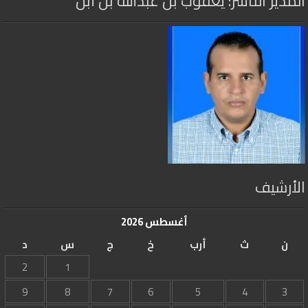
المدير الناشر: يعقوب بن عبدالله بن أبن
الأرشيف
أغسطس 2026
ن
ث
أرب
خ
ج
س
د
2
1
9
8
7
6
5
4
3