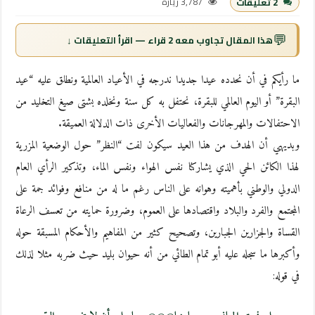
3,787 زيارة
2 تعليقات
💬
هذا المقال تجاوب معه 2 قراء — اقرأ التعليقات ↓
ما رأيكم في أن نحدده عيدا جديدا ندرجه في الأعياد العالمية ونطلق عليه “عيد
البقرة” أو اليوم العالمي للبقرة، نحتفل به كل سنة ونخلده بشتى صيغ التخليد من
الاحتفالات والمهرجانات والفعاليات الأخرى ذات الدلالة العميقة.
وبديهي أن الهدف من هذا العيد سيكون لفت “النظر” حول الوضعية المزرية
لهذا الكائن الحي الذي يشاركنا نفس الهواء ونفس الماء، وتذكير الرأي العام
الدولي والوطني بأهميته وهوانه على الناس رغم ما له من منافع وفوائد جمة على
المجتمع والفرد والبلاد واقتصادها على العموم، وضرورة حمايته من تعسف الرعاة
القساة والجزارين الجبارين، وتصحيح كثير من المفاهيم والأحكام المسبقة حوله
وأكبرها ما سجله عليه أبو تمام الطائي من أنه حيوان بليد حيث ضربه مثلا لذلك
في قوله: