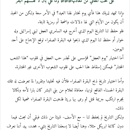
على نحت المعاني من معادنها@@@ وما علي بأن لا تفـــــهم البقر
وإذا تمهد لديك هذا فأي يوم نختار لهذا العيد؟ في الأمر سعة ولكن من المحبذ
أن يكون من الأيام التي لها دلالات واضحة أو رمزية ثابتة.
فلو حفظ لنا التاريخ اليوم الذي أخرج فيه السامري العجل لبني إسرائيل وله
خوار أو حفظ لنا اليوم الذي ذبحوا فيه البقرة الصفراء لوقع الإجماع على أحد
اليومين.
أما اختيار “يوم العجل” فمؤسس على تجذر حب العجل في قلوب “هذا الشعب
المختار” فيمكن إسقاط هذا الحب على قلوب الشعوب الأخرى غير المختارة.
وأما اختيار تاريخ ذبح البقرة الصفراء فلأن فيه تخليدا وتقريرا لما تعرضت له تلك
البقرة الحسناء الفاقع لونها، معافاة لغلام من بني البشر كان بارا لأمه ونكالا
بمجرم ارتكب جريمة قتل ثم رمى بها بريئا فذهبت البقرة الصفراء ضحية لكل
ذلك.
ولكن التاريخ لم يحفظ لنا – مع الأسف- شيئا من ذلك فبقي أن نبحث فيما
دون كائنة ابريكل مثلا. وهنا أيضا لا يسعفنا التاريخ بشيء محدد، بيد أننا نعرف