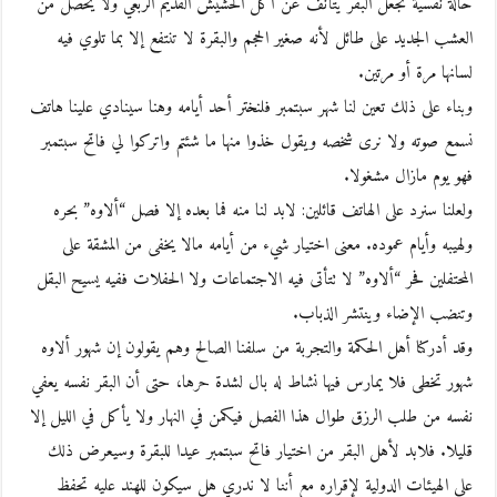
حالة نفسية تجعل البقر يتأنف عن أكل الحشيش القديم الربعي ولا يحصل من
العشب الجديد على طائل لأنه صغير الحجم والبقرة لا تنتفع إلا بما تلوي فيه
لسانها مرة أو مرتين.
وبناء على ذلك تعين لنا شهر سبتمبر فلنختر أحد أيامه وهنا سينادي علينا هاتف
نسمع صوته ولا نرى شخصه ويقول خذوا منها ما شئتم واتركوا لي فاتح سبتمبر
فهو يوم مازال مشغولا.
ولعلنا سنرد على الهاتف قائلين: لابد لنا منه فما بعده إلا فصل “ألاوه” بحره
ولهيبه وأيام عموده. معنى اختيار شيء من أيامه مالا يخفى من المشقة على
المحتفلين فحر “ألاوه” لا تتأتى فيه الاجتماعات ولا الحفلات ففيه يسيح البقل
وتنضب الإضاء وينتشر الذباب.
وقد أدركنا أهل الحكمة والتجربة من سلفنا الصالح وهم يقولون إن شهور ألاوه
شهور تخطى فلا يمارس فيها نشاط له بال لشدة حرها، حتى أن البقر نفسه يعفي
نفسه من طلب الرزق طوال هذا الفصل فيكمن في النهار ولا يأكل في الليل إلا
قليلا. فلابد لأهل البقر من اختيار فاتح سبتمبر عيدا للبقرة وسيعرض ذلك
على الهيئات الدولية لإقراره مع أننا لا ندري هل سيكون للهند عليه تحفظ