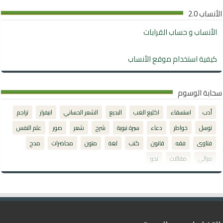
الأنساب 2.0
الأنساب و حساب القرابات
كيفية استخدام موقع الأنساب
سحابة الوسوم
أدب
استسقاء
اكليع الغب
البديع
الشعر الحساني
انيفرار
تراجم
توسل
خواطر
دعاء
سيرة نبوية
شرح
شعر
صور
علم النفس
فتاوى
فقه
قانون
كتب
لغة
متون
محاضرات
مدح
مراثي
مقالات
نحو