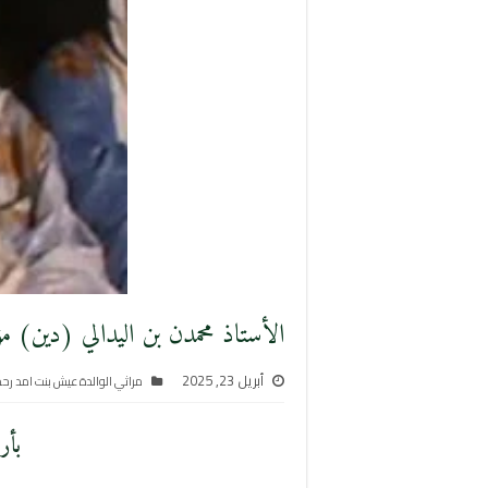
الأستاذ محمدن بن اليدالي (دين) مؤ
أبريل 23, 2025
مراثي الوالدة عيش بنت امد رحمه
بأر