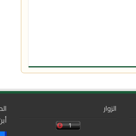
الزوار
الم
أبن