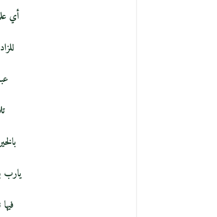
أي عل
للزاد
عبا
تل
بالخي
يارب ب
فيها