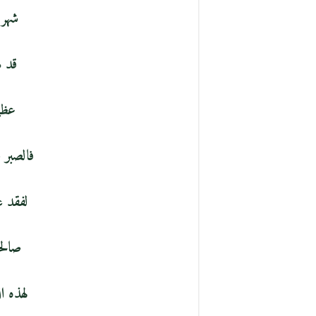
شهر 
قد ه
عظي
فالصبر
لفقد 
صالح
لهذه ا