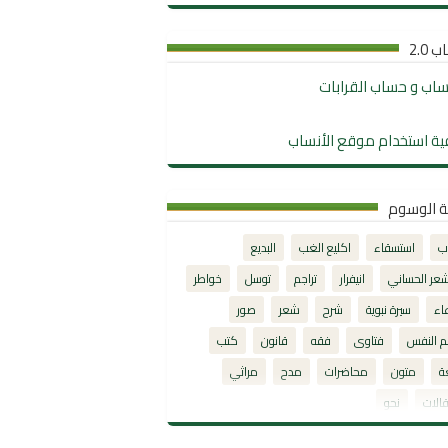
 2.0
نساب و حساب القرابات
ية استخدام موقع الأنساب
ة الوسوم
ب
استسقاء
اكليع الغب
البديع
شعر الحساني
انيفرار
تراجم
توسل
خواطر
اء
سيرة نبوية
شرح
شعر
صور
م النفس
فتاوى
فقه
قانون
كتب
ة
متون
محاضرات
مدح
مراثي
الات
نحو