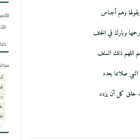
قولها وهم أجناس
الأنساب
الأ
رحمها وبارك في الخلف
كيف
م اللهم ذلك السلف
سحاب
النبي صلاتنا بعدد
أد
ال
 خلق كل آن يزدد
دع
عل
لغ
مق