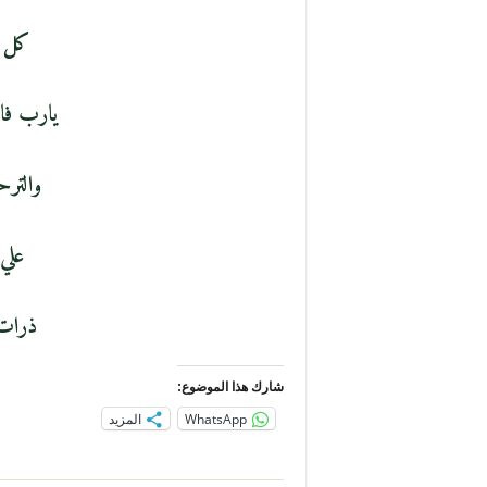
كل ي
يارب فا
والترح
علي 
ذرات
شارك هذا الموضوع:
WhatsApp
المزيد