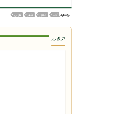
الوسوم
أدب
انيفرار
شعر
مراثي
اترك رد