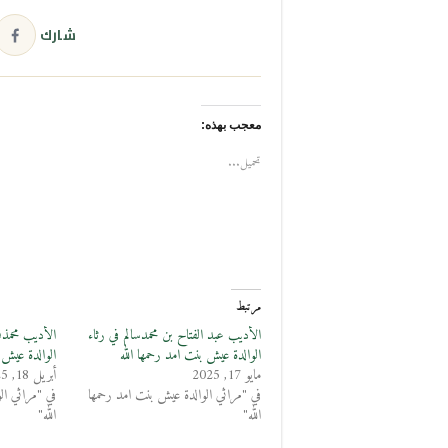
شارك
معجب بهذه:
تحميل...
مرتبط
الأديب عبد الفتاح بن محمدسالم في رثاء
الأديب محمذن
الوالدة عيش بنت امد رحمها الله
الوالدة عيش ب
مايو 17, 2025
أبريل 18, 2025
في "مراثي الوالدة عيش بنت امد رحمها
في "مراثي ال
الله"
الله"