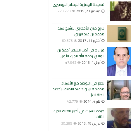
قصيدة الهمزية للإمام البوصيري
ديسمبر 23, 2015
220,270
شرح متن الأخضري للشيخ سيد
محمد بن عبد الرزاق
أكتوبر 11, 2017
69,578
قراءة في أدب الشاعر أحمدُّ بن
الولاي رحمه الله الجزء الأول
أبريل 1, 2013
47,962
نظم في التوحيد مع الأستاذ
محمد فال ولد عبد اللطيف (جديد
الحلقات)
يناير 4, 2014
42,779
جيدة السبك في أخبار العلك الجزء
الثالث
مارس 18, 2013
30,285