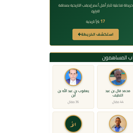
خريطة تفاعلية لآبار أهل أعمر إيديقب التاريخية بمنطقة
الترارزة
17
بئراً تاريخية
استكشف الخريطة
اب المساهمون
محمد فال بن عبد
يعقوب بن عبد الله بن
اللطيف
أبن
44 مقال
36 مقال
الأ