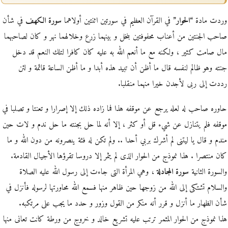
وردت مادة
“الحوار”
في القرآن العظيم في سورتين اثنتين أولاهما
سورة الكهف
في شأن
صاحب الجنتين من أعناب محفوفتين بنخل و بينهما زرع وخلالهما نهر و كان لصاحبهما
مال صامت كثير ، ولكنه مع ما أنعم الله به عليه كان كافرا لتلك النعم قد دخل
جنته وهو ظالم لنفسه قال ما أظن أن تبيد هذه أبدا و ما أظن الساعة قائمة و لئن
رددت إلى ربى لأجدن خيرا منهما منقلبا.
حاوره صاحب له لعله يرجع عن موقفه هذا فما زاده ذلك إلا إصرارا و تعنتا و تصلبا في
موقفه فلم يتنازل عن شيء قل أو كثر ، إلا أنه لما حل بجنته ما حل ندم و لات حين
مندم و قال يا ليتنى لم أشرك بربي أحدا .. ولم تكن له فئة ينصرونه من دون الله و ما
كان منتصرا . هذا نموذج من الحوار الذى لم يثمر إلا دروسا تقرؤها الأجيال القادمة.
والسورة الثانية
سورة المجادلة
، وهي المرأة التى جاءت إلى رسول الله عليه الصلاة
والسلام تشتكى إلى الله من زوجها حين ظاهر منها فسمع الله محاورتها لرسوله فأنزل في
شأن الظهار ما أنزل و قرر أنه منكر من القول وزور و حدد ما يجب على مرتكبه.
هذا نموذج من الحوار المثمر ترتب عليه تشريع خالد و خروج من ورطة كانت تعانى منها