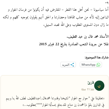
به.
أما سياسيونا – نحن أهل هذا القطر – المفترض فيه أن يكونوا من فرسان الحوار و
الداعين إليه لأنه من صلب ثقافتنا وحضارتنا و الحق أنهم يقولون بموجبه كلهم و لكنه
ما زال دون المستوى المطلوب وعلى الله قصد السبيل.
الأستاذ محمد فال بن عبد اللطيف.
نقلا عن جريدة الشعب الصادرة بتاريخ 22 فبراير 2015
شارك هذا الموضوع:
WhatsApp
المزيد
قارئ
ق
منذ 11 سنة
«تعلقيقا علي *حوار مع الحوار *لشيخنا وقدوتنا محمدفال \عبداللطيف لطف الله بنا وبهم
في الدارين بقلم ذ\محمدن بن مناح لقدجئتم بمسألة الحوار****بمطلوب…»