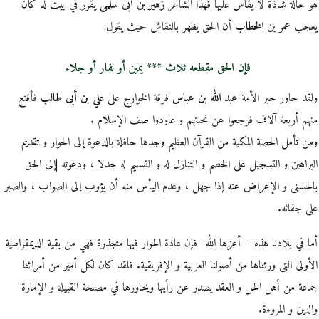
هو حالة شاذة لا يقاس عليها فهذا الشاعر
زهير بن أبى سلمى
يقرر في بيت له كان
يعجب
عمر بن الخطاب
أن الحق يظهر بالنقاش حيث يقول:
فإن الحق مقطعه ثلاث *** يمين أو نفار أو جلاء
ولقد حاور حبر الأمة
عبد الله بن عباس
فرقة الخوارج على
علي بن أبى طالب
فأقنع
منهم أربعة آلاف فرجعوا عن نحلتهم و عاودوا صف الإسلام .
ومن تأمل الحصة المكية من القرآن العظيم وجدها حافلة بالدعوة إلى الحوار و تقديم
البراهين و التسجيل على الخصم و التنازل له و التسليم له جدلا ، ودعوته |إلى الحق
بالحسنى و الإعراض عنه إذا جهل ، وعدم اليأس منه أن يؤوب إلى الصواب ، والصبر
على جفائه.
أما في بلادنا هذه – أعزها الله- فإن عادة الحوار فيها متجذرة فهي من بقية الديمقراطية
الأولى التى ورثناها من أصولنا العربية و الإفريقية. فلقد كان لكل أمير من أمرائنا
جماعة من أهل الحل و العقد يصدر عن رأيها ويحاورها في مصلحة القبيلة و الإمارة
والدين و المروءة.