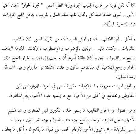
كما أنه لكل قرية من قرى الجنوب شجرة وارفة الظل تسمى
” شجرة الحوار”
تبحث تحتها
الأمور و تسوى عندها المشاكل وتحت ظلها تعقد السلم والحرب ، يذعن الجميع لقرارات
تلك الشجرة المباركة.
و أتذكر – أيها الكاتب – أنه في أوائل السبعينات من القرن الماضى كان طلاب
الثانويات – وكنت منهم – مولعين بالإضراب و الإضطراب ، وكانت الحكومة اتجاههم
تراوح بين القسوة و اللين و كان عاقبة أمرها أن جنحت إلى اللين و الحوار فنجح ذلك
الحوار و رجع التلاميذ إلى مقاعدهم سالمين و حلت المشكلة على ما يرام و قيل الحمد لله
رب العالمين.
و للحوار أدبيات معروفة و استراتيجيات مقررة تسمى في العرف الدبلوماسي بفن
التفاوض و تتقاطع في كثير من الأحيان مع ما يسميه علماء الأصول بعلم المناظرة.
و من فصول فن الحوار التقليدية ما يسمى طلب الكبرى لنيل الصغرى و منها تقسيم
الأدوار داخل الطرف الواحد يضطلع جزء منه بالقسوة و جزء آخر باللين ، ومنها ما
يسمى بالمزايدة و هي تهويل الأمور لإرغام الخصم على قبول ما يقدم له و أكل ما يعلف