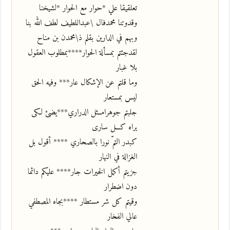
تعلقيقا علي *حوار مع الحوار *لشيخنا
وقدوتنا محمدفال \عبداللطيف لطف الله بنا
وبهم في الدارين بقلم ذ\محمدن بن مناح
لقدجئتم بمسألة الحوار****بمطلوب العقول
بلا غبار
وما قلتم عن الإشكال عار*** وفيه الحق
ليس بمستعار
جلبتم جوهرامــثل الدراري***يضئ لكى
يراه كـــل سارى
كبدر التمّ نورا بالصحاري **** أقول بل
الغزالة في النهار
جزيتم أكمل الخيرات جار**** عليكم دائما
دون اضطرار
وقيتم كل شر مستطار ****بجاه المصطفي
عالي الفخار