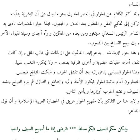
النساء.
ولقد كثر الكلام عن الحوار في العصر الحديث وهو ما يدل على أن البشرية بدأت
تركن إلى تحكيم العقل و المعقول بعد العنف و المجهول. فهذا حوار الحضارات نادى به
الشاعر الرئيس السنغالي
سينغور
ومن بعده من المفكرين و رآه أجدى وسيلة لقبول الآخر
و بث روح التسامح بين الشعوب.
و هذا حوار الديانات – يدعو إليه- القائمون على الديانات في غالب الملل و إن كانت
تقف أمامه عقبات عضوية و أخرى ظرفية بصعب – ولا يمكن- التغلب عليها.
وهذا الحوار السياسي يدعى إليه بعد أن تفشل الحرب و تسكت المدافع فيجلس
المتحاربون أمام مائدة الحوار فيكون الأخذ والرد والتدافع و التنازل ثم يبرم الصلح وتغمد
السيوف و تضع الحرب أوزارها و يأمن الناس.
و لابد هنا من التذكير بأن مفهوم الحوار عريق في الحضارة العربية الإسلامية و أن قول
الشاعر:
ولكن حكم السيف فيكم مسلط *** فنرضى إذا ما أصبح السيف راضيا