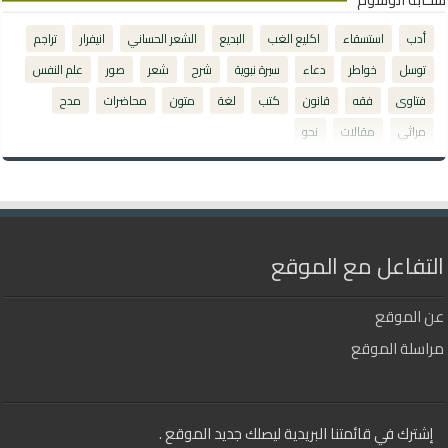
أدب
استسقاء
اكليع الغب
البديع
الشعر الحساني
انيفرار
تراجم
توسل
خواطر
دعاء
سيرة نبوية
شرح
شعر
صور
علم النفس
فتاوى
فقه
قانون
كتب
لغة
متون
محاضرات
مدح
مراثي
مقالات
نحو
التفاعل مع الموقع
عن الموقع
مراسلة الموقع
إشترك في قائمتنا البريدية ليصلك جديد الموقع .