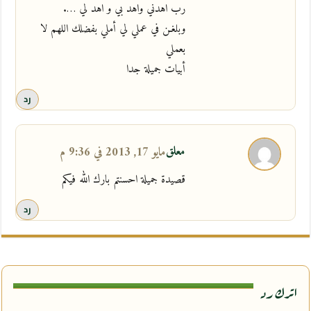
رب اهدني واهد بي و اهد لي ….
وبلغـن في عملي لي أملي بفضلك اللهم لا
بعملي
أبيات جميلة جدا
رد
معلق
مايو 17, 2013 في 9:36 م
قصيدة جميلة احسنتم بارك الله فيكم
رد
اترك رد