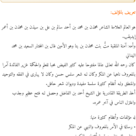
تعريف بالمؤلف:
هو العالم العلامة الشاعر محمذن بن محمد بن أحمد سالم بن عل بن سيذن بن محمذن بن أعمر
إيديقب.
وأمه: آمنة الملقبة متُّ بنت محمذن بن بتا وهو الأمين فال بن المختار السعيد بن محمد
اليدالي
كان رحمه الله تعالى عالما مفتوحا عليه كثير الفيض محبا للعلم والحكمة غزير الفائدة آمرا
بالمعروف ناهيا عن المنكر وكان لـه شعر سلس حسن وكان لا يبارى في الفقه والتوحيد
والمنطق ولـه أنظام كثيرة سلسة مفيدة وديوان شعر حافل.
أخذ الطريقة القادرية على الشيخ أحمد بن الفاضل وحصل لـه فتح عظيم وجذب
واعتزل الناس في آخر عمره.
له مؤلفات وأنظام كثيرة منها:
• رسالة في الأمر بالمعروف والنهي عن المنكر