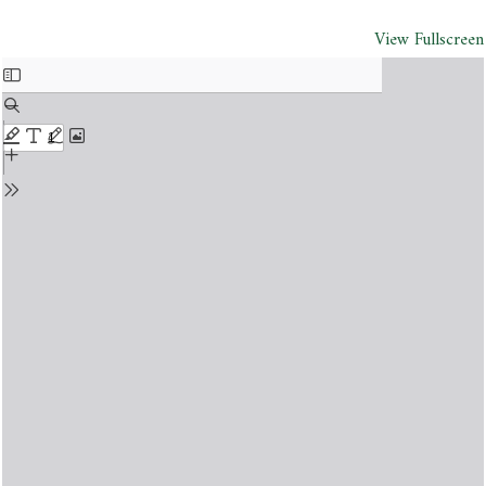
View Fullscreen
Skip
to
PDF
content