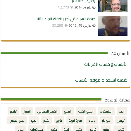
(جديد الحلقات)
يناير 4, 2014
42,778
جيدة السبك في أخبار العلك الجزء الثالث
مارس 18, 2013
30,285
الأنساب 2.0
الأنساب و حساب القرابات
كيفية استخدام موقع الأنساب
سحابة الوسوم
أدب
استسقاء
اكليع الغب
البديع
الشعر الحساني
انيفرار
تراجم
توسل
خواطر
دعاء
سيرة نبوية
شرح
شعر
صور
علم النفس
فتاوى
فقه
قانون
كتب
لغة
متون
محاضرات
مدح