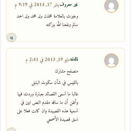
غير معروف
يناير 17, 2014 في 9:19 م
وخيرت بالعلامة محمذن ولد محمد ولد احمد
سالم ونفعنا الله ببركته
رد
sidi
مايو 19, 2013 في 2:41 م
متصفح مشارك
بالقيس في شأن سكوت البلبل
غالبا ما تسمى القصائد بعبارة وردت فيها
وأظن أن ما ساقه مقدم النص ابين في
تسمية هذه القصيدة وان كانت فعلا على
نسق قصيدة الأصمعي