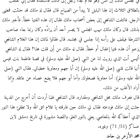
في مجلس مالك بن أنس وهو غلام فجاء رجل إلى مالك فاستفتاه فقال إني حلفت
بالطلاق الثلاث إن هذا البلبل لا يهدأ من الصياح قال فقال له مالك قد حنثت, فمضى
الرجل, فالتفت الشافعي إلى بعض أصحاب مالك فقال إن هذه الفتيا خطأ, فأخبر مالك
بذلك, قال وكان مالك مهيب المجلس لا يجسر أحد أن يرادَّه وكان ربما جاء صاحب
الشرطة فيقف على رأسه إذا جلس في مجلسه, قال فقالوا لمالك إن هذا الغلام الشافعي
يزعم أن هذه فتيا إغفال أو خطأ, فقال له مالك من أين قلت هذا؟ فقال له الشافعي
أليس أنت الذي رويت لنا عن النبي (صلى الله عليه وسلم) في قصة فاطمة بنت قيس
أنها قالت للنبي (صلى الله عليه وسلم) إن أبا جهم ومعاوية خطباني, فقال النبي (صلى
الله عليه وسلم): أما معاوية فصعلوك, وأما أبو جهم فلا يضع عصاه عن عاتقه, وإنما
أراد الأغلب من ذلك.
قال فعرف مالك محل الشافعي ومقداره, قال الشافعي فلما أردت أن أخرج من المدينة
جئت إلى مالك فودعته فقال لي مالك حين فارقته يا غلام اتق الله ولا تطفئ هذا النور
الذي أعطاكه الله بالمعاصي, يعني بالنور العلم, والقصة مشهورة في تاريخ دمشق لابن
عساكر (51/ 71) وغيره.
محمد الأزعر بن حامد