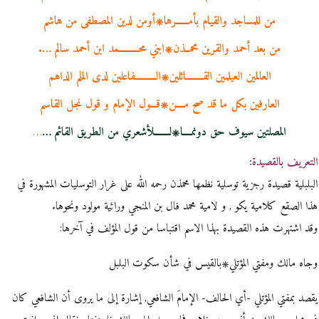
من للمساجد والقيام بأمــــــرها۞أومن لدين المصطفى من هاشم
من بعد أحمد والقرين محمــذن۞ابني محـــــــــمد ابن أحمد سالم ….
العالمين العيلمين القــــــــائلين۞الــــــــــفاعلين لدى الملم الداهم
العارفين بكل ما قد صح مــــن۞قـــول الإمام و قول نجل القاسم
المصلتين سيوف حق دونمــــا۞لـــــــلأشعري من الطريق القائم …
…
التعريف بالقصيدة:
البلبلية قصيدة رجزية توسلية نظمها محمذن رحمه الله على غرار التوسليات المشهورة في
هذا الصقع كلامية يكو , و لامية محمد فال بن المنجي ورائية مولود ونحوها.
وقد اشتهرت هذه القصيدة بهذا الاسم اقتباسا من قول المؤلف في آخرها:
وجاه مالك ومفتي المؤتلي۞بالقيس في شأن سكوت البلبل
يقصد بمفتي المؤتلي -أي الحالف- الإمامَ الشافعي, إشارة إلى ما يروى أن الشافعي كان