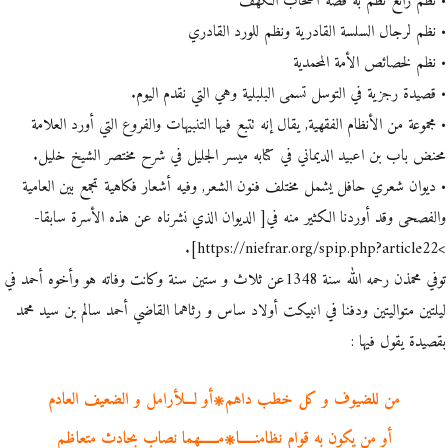
• نظم رائع نظم به قصة أصحاب الكهف
• نظم لرجال السلسة القادرية ونظم للورد القادري
• نظم لخصائص الأمة المحمدية
• قصيدة رجزية في التوسل تسمى البلبلية وهي التي نقدم اليوم.
• مجموعة من الأنظام الفقهية, يقال إنه تتبع فيها التنبيهات والفروع التي أورد العلامة
محنض باب بن اعبيد الديماني في كتابه ميسر الجليل في شرح مختصر الشيخ خليل.
• ديوان شعري حافل يشمل مختلف فنون الشعر, وفيه أشعار فكاهية تجمع بين العامية
والفصحى وقد أوردنا الكثير منه في[ الديوان الذي نشرناه عن هذه الأسرة سابقا-
>https://niefrar.org/spip.php?article22].
توفي محمذن رحمه الله سنة 1348عن ثلاث و ستين سنة وكانت وفاته هو وأخوه أحمد في
ليلتين متواليتين ودفنا في انبيكت أولاد ساس و رثاهما القاضي أحمد سالم بن سيد محمد
بقصيدة يقول فيها :
من للضيوف و كل خطب داهم۞أو لـــلأرامل و الضعيف العادم
أو من يكون به قوام نظامنـــــا۞مــــــهما نصاب بحادث متعاظم