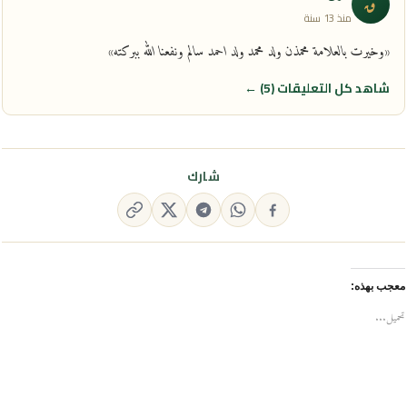
ق
منذ 13 سنة
«وخيرت بالعلامة محمذن ولد محمد ولد احمد سالم ونفعنا الله ببركته»
شاهد كل التعليقات (5) ←
شارك
معجب بهذه:
تحميل...