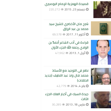
قصيدة الهمزية للإمام البوصيري
ديسمبر 23, 2015
220,272
شرح متن الأخضري للشيخ سيد
محمد بن عبد الرزاق
أكتوبر 11, 2017
69,578
قراءة في أدب الشاعر أحمدُّ بن
الولاي رحمه الله الجزء الأول
أبريل 1, 2013
47,962
نظم في التوحيد مع الأستاذ
محمد فال ولد عبد اللطيف (جديد
الحلقات)
يناير 4, 2014
42,779
جيدة السبك في أخبار العلك الجزء
الثالث
مارس 18, 2013
30,285