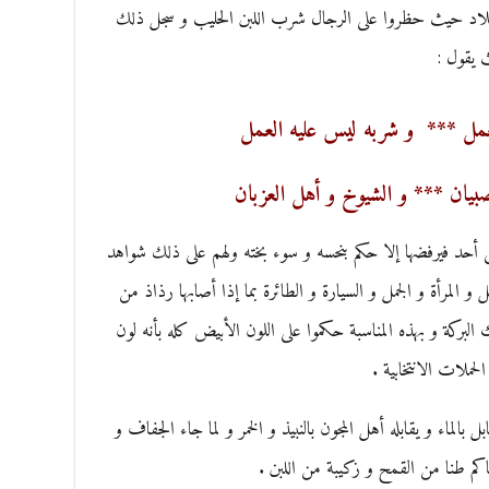
بلاد حيث حظروا على الرجال شرب اللبن الحليب و سجل ذلك
 يقول :
تعمل *** و شربه ليس عليه العمل
بيان *** و الشيوخ و أهل العزبان
ى أحد فيرفضها إلا حكم بنحسه و سوء بخته ولهم على ذلك شواهد
لمرأة و الجمل و السيارة و الطائرة بما إذا أصابها رذاذ من
البركة و بهذه المناسبة حكموا على اللون الأبيض كله بأنه لون
حملات الانتخابية .
 بالماء و يقابله أهل المجون بالنبيذ و الخمر و لما جاء الجفاف و
كم طنا من القمح و زكيبة من اللبن .