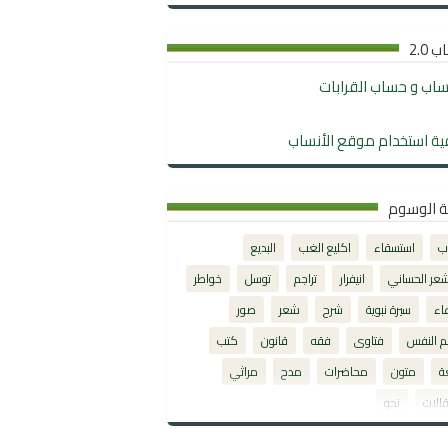
 2.0
نساب و حساب القرابات
ية استخدام موقع الأنساب
ة الوسوم
ب
استسقاء
اكليع الغب
البديع
شعر الحساني
انيفرار
تراجم
توسل
خواطر
اء
سيرة نبوية
شرح
شعر
صور
م النفس
فتاوى
فقه
قانون
كتب
ة
متون
محاضرات
مدح
مراثي
الات
نحو