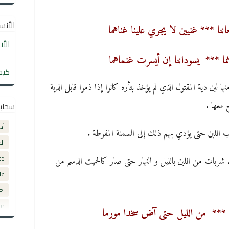
الأنساب
اننا *** غنيين لا يجري علينا غناهما
الأ
إنما *** يسوداننا إن أيسرت غنماهما
كيف
 لبن دية المقتول الذي لم يؤخذ بثأره كانوا إذا ذموا قابل الدية
 معها .
سحاب
أد
اللبن حتى يؤدي بهم ذلك إلى السمنة المفرطة .
ال
دع
 شربات من اللبن بالليل و النهار حتى صار كالحميت الدسم من
عل
لغ
مق
ربع *** من الليل حتى آض سخدا مورما