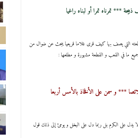
ذبيحة *** تمرناه تمرا أو لبناه راغيا
قطعته التي يصف بها كيف قرى غلاما قريعيا يبحث عن ضوال من
ميع ما في القعب و القطعة مشهورة و مطلعها :
صا *** و سمن على الأفخاذ بالأمس أربعا
ا يدل على الكرم بل ربما دل على البخل و يومئ إلى ذلك قول