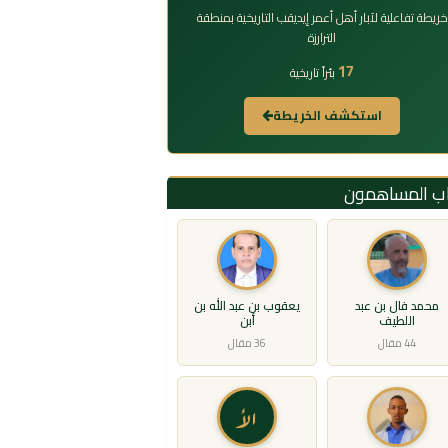
خريطة تفاعلية لآبار أهل أعمر إيديقب التاريخية بمنطقة
الترارزة
17
بئراً تاريخية
استكشف الخريطة
اب المساهمون
محمد فال بن عبد
يعقوب بن عبد الله بن
اللطيف
أبن
44 مقال
36 مقال
الأ