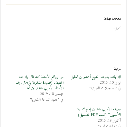
معجب بهذه:
تحميل...
مرتبط
الداليات بصوت الشيخ أحمدو بن اخليل
من روائع الأستاذ محمد فال ولد عبد
نوفمبر 10, 2016
اللطيف (قصيدة مشفوعة بترجمة). بقلم
في "التسجيلات الصوتية"
الأستاذ الأديب محمدن بن أمد
ديسمبر 10, 2019
في "جديد الساحة الشعرية"
قصيدة الأديب محمد بن إمام “دالية
الأبهميين” (نسخة PDF للتحميل)
أكتوبر 19, 2016
في "قراءات أدبية"