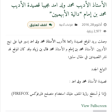
الأستاذ الأديب محمد ولد امد مجيبا قصيدة الأديب
محمد بن إمام “دالية الأبهميين”
أكتوبر 28, 2016
اضف تعليق
قراءات أدبية
2,977 زيارة
وصلت بريد الموقع قصيدة رائعة للأديب
الأستاذ محمد ولد امد
يسير فيها على نهج
الأديبين الأستاذ
محمد بن إمام
و الأستاذ
محمد فال بن زياد
وقد كان الموقع قد
نشر القصيدتين في مقال سابق
:
النوابغ الجدد
قصيدة الأستاذ
محمد ولد امد
:
(إذا لم تستطع رؤية الملف عليك استخدام متصفح فايرفوكس FIREFOX)
View Fullscreen