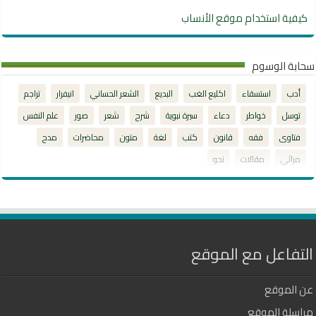
كيفية استخدام موقع الأنساب
سحابة الوسوم
أدب
استسقاء
اكليع الغب
البديع
الشعر الحساني
انيفرار
تراجم
توسل
خواطر
دعاء
سيرة نبوية
شرح
شعر
صور
علم النفس
فتاوى
فقه
قانون
كتب
لغة
متون
محاضرات
مدح
مراثي
مقالات
نحو
التفاعل مع الموقع
عن الموقع
مراسلة الموقع