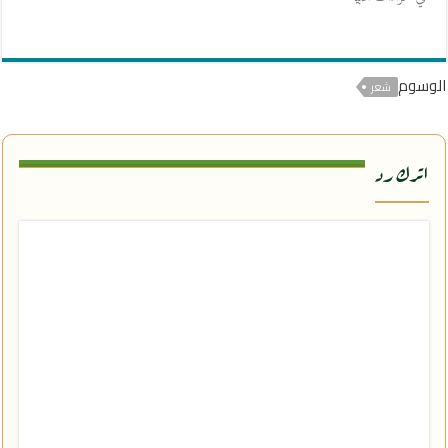
الوسوم
شعر
اترك رد