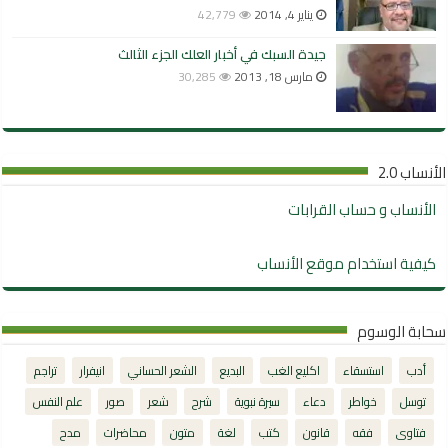
يناير 4, 2014
42,779
جيدة السبك في أخبار العلك الجزء الثالث
مارس 18, 2013
30,285
الأنساب 2.0
الأنساب و حساب القرابات
كيفية استخدام موقع الأنساب
سحابة الوسوم
أدب
استسقاء
اكليع الغب
البديع
الشعر الحساني
انيفرار
تراجم
توسل
خواطر
دعاء
سيرة نبوية
شرح
شعر
صور
علم النفس
فتاوى
فقه
قانون
كتب
لغة
متون
محاضرات
مدح