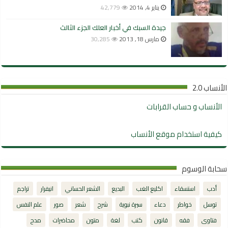
يناير 4, 2014
42,779
جيدة السبك في أخبار العلك الجزء الثالث
مارس 18, 2013
30,285
الأنساب 2.0
الأنساب و حساب القرابات
كيفية استخدام موقع الأنساب
سحابة الوسوم
أدب
استسقاء
اكليع الغب
البديع
الشعر الحساني
انيفرار
تراجم
توسل
خواطر
دعاء
سيرة نبوية
شرح
شعر
صور
علم النفس
فتاوى
فقه
قانون
كتب
لغة
متون
محاضرات
مدح