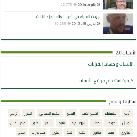
يناير 4, 2014
42,779
جيدة السبك في أخبار العلك الجزء الثالث
مارس 18, 2013
30,285
الأنساب 2.0
الأنساب و حساب القرابات
كيفية استخدام موقع الأنساب
سحابة الوسوم
أدب
استسقاء
اكليع الغب
البديع
الشعر الحساني
انيفرار
تراجم
توسل
خواطر
دعاء
سيرة نبوية
شرح
شعر
صور
علم النفس
فتاوى
فقه
قانون
كتب
لغة
متون
محاضرات
مدح