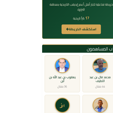
خريطة تفاعلية لآبار أهل أعمر إيديقب التاريخية بمنطقة
الترارزة
17
بئراً تاريخية
استكشف الخريطة
اب المساهمون
محمد فال بن عبد
يعقوب بن عبد الله بن
اللطيف
أبن
44 مقال
36 مقال
الأ