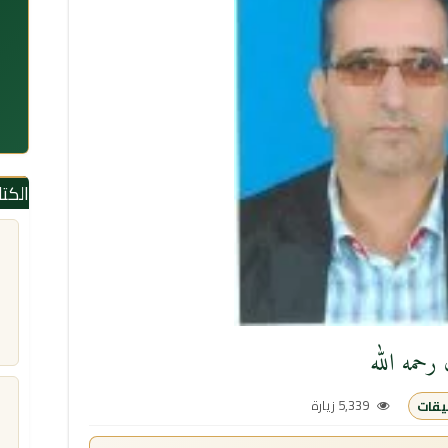
الكت
رحمه الله
5,339 زيارة