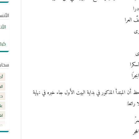
درا
الأنساب
َ العرا
الأ
رى
كيف
ى
سكرا
سحاب
رَا
أد
ال
أن المبتدأ المذكور في بداية البيت الأول جاء خبره في نهاية
دع
رائعا:
عل
لغ
رْ
مق
حجر