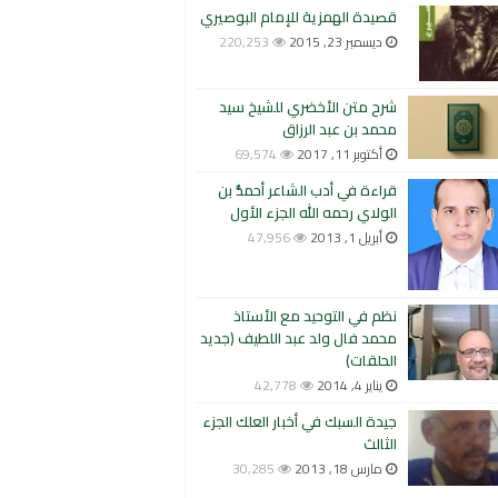
قصيدة الهمزية للإمام البوصيري
ديسمبر 23, 2015
220,253
شرح متن الأخضري للشيخ سيد
محمد بن عبد الرزاق
أكتوبر 11, 2017
69,574
قراءة في أدب الشاعر أحمدُّ بن
الولاي رحمه الله الجزء الأول
أبريل 1, 2013
47,956
نظم في التوحيد مع الأستاذ
محمد فال ولد عبد اللطيف (جديد
الحلقات)
يناير 4, 2014
42,778
جيدة السبك في أخبار العلك الجزء
الثالث
مارس 18, 2013
30,285