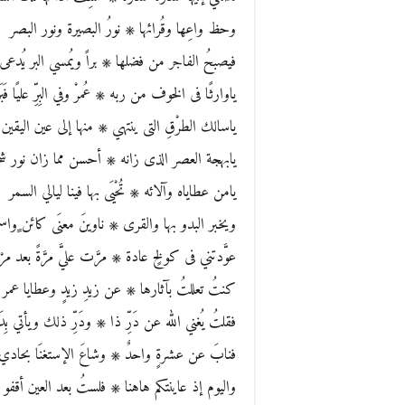
وحظ واعِها وقُرائها ۞ نورُ البصيرة ونور البصر
فيصبحُ الفاجر من فضلها ۞ براً ويُمسي البر يُدعى 
ياوارثًا فى الخوف من ربه ۞ عُمرْ وفي البِرِّ عليًا فَبَ
ياسالك الطرْقِ التى ينتهي ۞ منها إلى عين اليقين 
يابهجة العصر الذى زانه ۞ أحسن مما زان نور شج
يامن عطاياه وآلائه ۞ تُحْيَى بها فينا ليالي السمر
ويخبر البدو بها والقرى ۞ ناوينَ معنَى كائن ٍواست
عوَّدتني فى كولخٍ عادة ۞ مرَّت عليَّ مرَّةً بعد مرْ
كنتُ تعللتُ بآثارها ۞ عن زيدِ زيدٍ وعطايا عمر
فقلتُ يُغني الله عن دَرِّ ذا ۞ ودَرِّ ذلك ويأتي بِدَ
فنابَ عن عشرةٍ واحدٌ ۞ وشاعَ الإستغنَا بحاد
واليوم إذ عاينتكم هاهنا ۞ فلستُ بعد العين أقفو ا