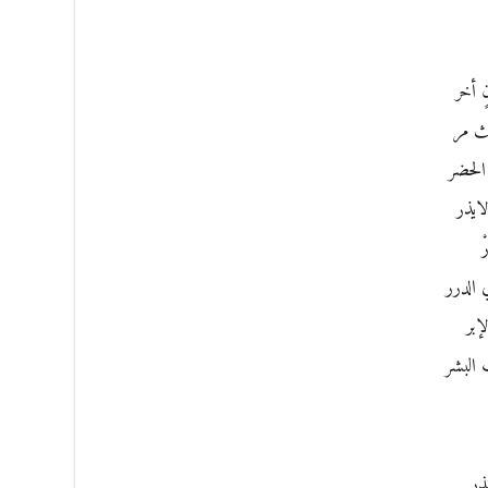
ٍ أخر
يث مر
الحضر
ايذر
ْ
 الدرر
إبر
 البشر
ذر