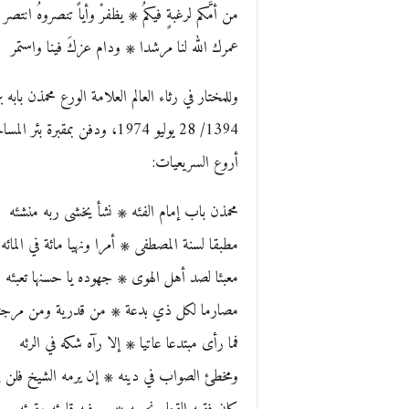
من أمَّكم لرغبةٍ فيكمُ ۞ يظفرْ وأياً تنصروهُ انتصر
عمرك الله لنا مرشدا ۞ ودام عزكَ فينا واستمر
وللمختار في رثاء العالم العلامة الورع محمذن ب
1394/ 28 يوليو 1974، ودفن بم
أروع السريعيات:
محمذن باب إمام الفئه ۞ نشأ يخشى ربه منشئه
مطبقا لسنة المصطفى ۞ أمرا ونهيا مائة في المائه
معبئا لصد أهل الهوى ۞ جهوده يا حسنها تعبئه
مصارما لكل ذي بدعة ۞ من قدرية ومن مرجئ
فما رأى مبتدعا عاتيا ۞ إلا رآه شكه في الرئه
ومخطئ الصواب في دينه ۞ إن يرمه الشيخ فلن ي