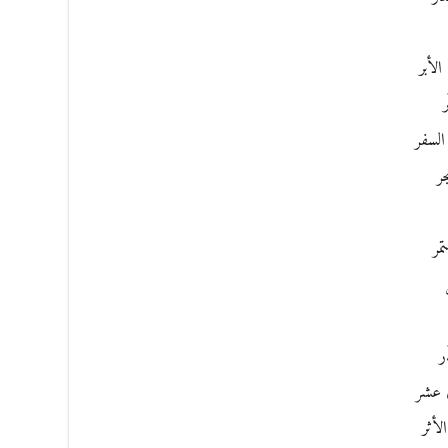
الأبر
ر
السفر
ر
مر
ر
ي عشر
لأثر