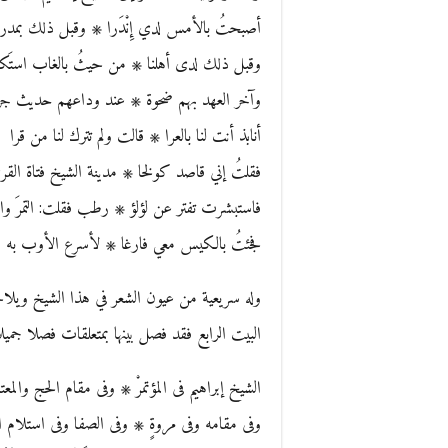
أصبحتُ بالأمس لدي إِنْدَرا ۞ وقبل ذلك بمدر
وقبل ذلك لدى أهلنا ۞ من حيثُ بالغاب استَكفّ
وآخر العهد بهم ضحوة ۞ عند وداعهم حديث ج
أنابذ أنت لنا بالعرا ۞ قالت ولم تترك لنا من قرا
فقلتُ إني قاصد كولخا ۞ مدينة الشيخ فتاة القر
فاستبشرت تفتر عن لؤلؤ ۞ رطب فقلت: التمرَ وال
فجئتُ بالكيس معي فارغا ۞ لأسرع الأوب به ابج
وله سريعية من عيون الشعر في هذا الشيخ ويلاحظ 
البيت الرابع فقد فصل بينها بمتعلقات فصلا جميلا 
الشيخ إبراهيم فى المؤتمرْ ۞ وفى مقام الحج والمعتم
وفى مقامه وفى مروةٍ ۞ وفى الصفا وفى استلام ال