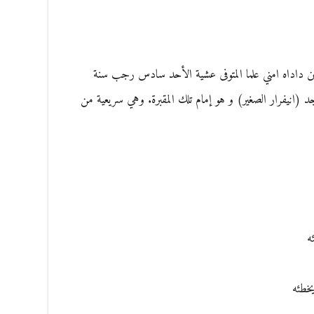
ابه بن داداه امني علما المتوفى عشية الأحد سادس رجب سنة
قبرة بئر المساجد (انيفرار الصغير) و هو إمام تلك المقبرة. وهي سريعية من
ه
خطئه