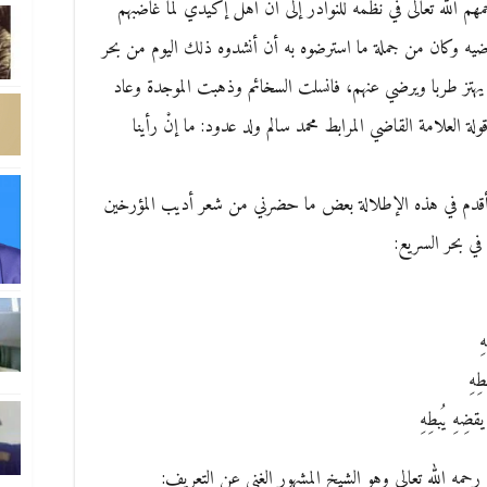
م الله تعالى في نظمه للنوادر إلى أن أهل إكيدي لما غاضبهم
رضيه وكان من جملة ما استرضوه به أن أنشدوه ذلك اليوم من بحر
يهتز طربا ويرضي عنهم، فانسلت السخائم وذهبت الموجدة وعاد
ة العلامة القاضي المرابط محمد سالم ولد عدود: ما إنْ رأينا
ن أقدم في هذه الإطلالة بعض ما حضرني من شعر أديب المؤرخين
في بحر السريع:
ِ
ِهِ
ضِهِ يُبطِهِ
رحمه الله تعالى وهو الشيخ المشهور الغني عن التعريف: