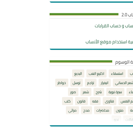
 2.0
نساب و حساب القرابات
ية استخدام موقع الأنساب
ة الوسوم
ب
استسقاء
اكليع الغب
البديع
شعر الحساني
انيفرار
تراجم
توسل
خواطر
اء
سيرة نبوية
شرح
شعر
صور
م النفس
فتاوى
فقه
قانون
كتب
ة
متون
محاضرات
مدح
مراثي
الات
نحو