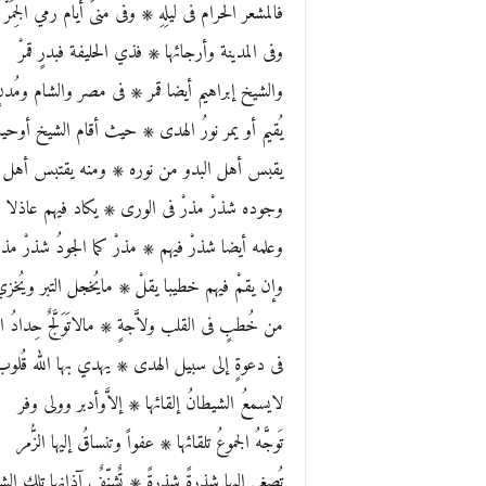
فالمشعر الحرام فى ليلِهِ ۞ وفى منىً أيام رمي الجِمَرْ
وفى المدينة وأرجائها ۞ فذي الحليفة فبدرٍ قمرْ
والشيخ إبراهيم أيضا قمر ۞ فى مصر والشام ومُدن
يُقيم أو يمر نورُ الهدى ۞ حيث أقام الشيخ أوح
يقبس أهل البدو من نوره ۞ ومنه يقتبس أهل 
وجوده شذرْ مذرْ فى الورى ۞ يكاد فيهم عاذلا ل
وعلمه أيضا شذرْ فيهم ۞ مذرْ كما الجودُ شذرْ مذر
وإن يقمْ فيهم خطيبا يقلْ ۞ مايُخجل التبر ويُخزي
من خُطبٍ فى القلب ولاَّجةٍ ۞ مالاتَوَلَّجٌ حِدادُ ال
فى دعوةٍ إلى سبيل الهدى ۞ يهدي بها الله قُلوب
لايسمعُ الشيطانُ إلقائها ۞ إلاَّوأدبر وولى وفر
تَوجَّهُ الجموعُ تلقائها ۞ عفواً وتنساقُ إليها الزُّمر
تُصغي إليها شذرةً شذرةً ۞ تٌشنِّفٌ آذانها تلك الش