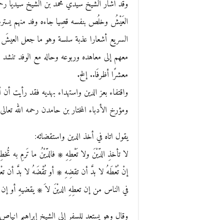
وقد أشار الشيخ سيدي محمد بن الشيخ سيديا رحمه
العَيْشُ وخلُص بنفسه قصِيا جاءه وفد منهم يست
السريع أشعارا عذبة سلسة وهو ما جعل العيشَ 
معهم إلى معاهده وربوعه وحاله مع الوفد تنشد قول
معشرًا أظرفَا.. إلخ.
واقتفاء بعز الدين واستهداء بهديه فقد رأيت أ
ومؤرخ الأدباء المختار بن حامدن رحمه الله تعالى 
يقول اتاه في أخذ الدين واستقضائه:
لا تأخذِ الدّيْنَ ولا تَعْطِهِ ۞ فالدّيْنُ ما تَرمِ به تُخطِه
إنْ تُعْطَهُ لا بدَّ أن تقضِهِ ۞ أو تُقْضَهُ لا بدَّ أن تعْط
في الناس من إن تعطِهِ الديْنَ لاَ ۞ يقضيهِ أو إن يق
وقال وهو يستعد للسفر إلى الشيخ إبراهيم انياص 