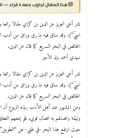
💬
هذا المقال تجاوب معه 4 قراء — اقرأ التعليقات ↓
نشر أخي العزيز عز الدين بن كراي مقالا رائعا ب
اميَيْ”). وقد ساق فيه ما رق وراق من أدب العل
الخائض في البحر السريع كما قال عز الدين.
سيدي أحمد ولد الأمير
نشر أخي العزيز عز الدين بن كراي مقالا رائعا ب
اميَيْ”). وقد ساق فيه ما رق وراق من أدب العل
الخائض في البحر السريع كما قال عز الدين.
ومن المشهور عند أهل الأدب بهذه الربوع أن الع
وثيقة واتصالهم به اتصال قوي؛ فلم يمنعهم التخل
حيث ارتفع هذا البحر -في ظني- عن “الطويل” ا