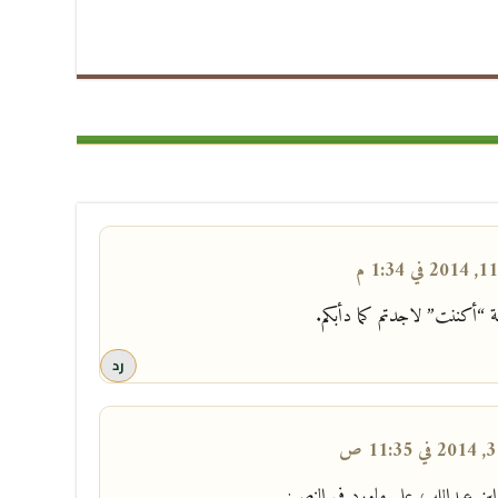
قة “أكننت” لاجدتم كما دأبكم.
رد
ص
 ابن عبدالله ، علي ماورد في النص: