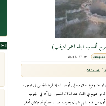
الكت
 أنساب ابناء اعمر اديقب)
5,177 زيارة
ات
ر بعد وقوع الفتن فيه إلى أرض القبلة فمروا بالمجلس في تيرس .
موا عليهم في القبلة عند المكان المسمى انبراكه في الجنوب
ط على بعد 85 كيلو متر . و أول من قدم عليهم يدبيال يعقوب جد اداجفاغ ثم مهنض أمغر