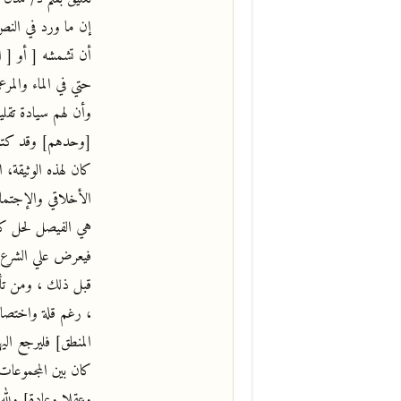
إن ما ورد في النص
أن تشمشه [ أو [ ا
حتي في الماء والمر
وأن لهم سيادة تقل
[وحدهم] وقد كتبو
كان لهذه الوثيقة، ا
الأخلاقي والإجتما
هي الفيصل لحل كل م
فيعرض علي الشرع وا
قبل ذلك ، ومن تأم
، رغم قلة واختصار 
المنطق] فليرجع الي
كان بين المجموعات
وعقلا وعادة] ولله 