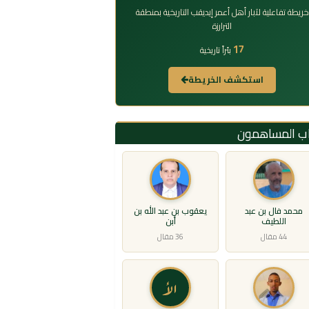
خريطة تفاعلية لآبار أهل أعمر إيديقب التاريخية بمنطقة
الترارزة
17
بئراً تاريخية
استكشف الخريطة
اب المساهمون
محمد فال بن عبد
يعقوب بن عبد الله بن
اللطيف
أبن
44 مقال
36 مقال
الأ