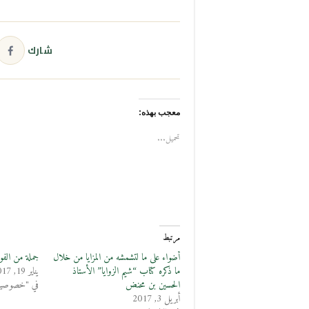
شارك
معجب بهذه:
تحميل...
مرتبط
أضواء على ما لتشمشه من المزايا من خلال
جملة من الفوا
ما ذكره كتاب “شيم الزوايا” الأستاذ
يناير 19, 2017
الحسين بن محنض
في "خصوصيات
أبريل 3, 2017