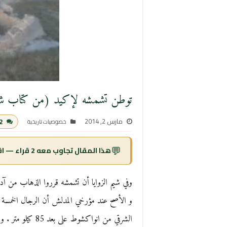
توطن تشمشه لإكيد (من كتاب شرح
مارس 2, 2014
2 تعليق
خصوصيات تاريخية
💬
هذا المقال تجاوب معه 2 قراء — اقرأ التعليقات ↓
وفي شيم الزوايا أن تشمشه قرروا الذهاب من آدرا
و الأصح عند مؤرخي المدلش أن الرجال الخمسة قد
الشرقي من انواكشو