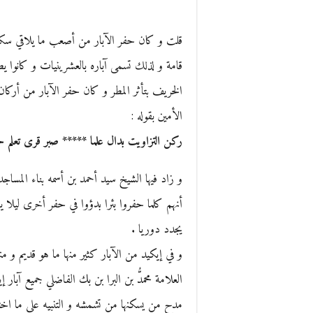
قلت و كان حفر الآبار من أصعب ما يلاقي سكان 
قامة و لذلك تسمى آباره بالعشرينيات و كانوا يطو
الخريف بتأثر المطر و كان حفر الآبار من أركان 
الأمين بقوله :
ركن التزاويت بدال علما ***** صبر قرى تعلم حف
و زاد فيها الشيخ سيد أحمد بن أسمه بناء المساجد
أنهم كلما حفروا بئرا بدؤوا في حفر أخرى ليلا يفا
يجدد دوريا .
و في إيكيد من الآبار كثير منها ما هو قديم و م
العلامة محمدُّ بن البرا بن بك الفاضلي جميع آبا
مدح من يسكنها من تشمشه و التنبيه على ما اخ