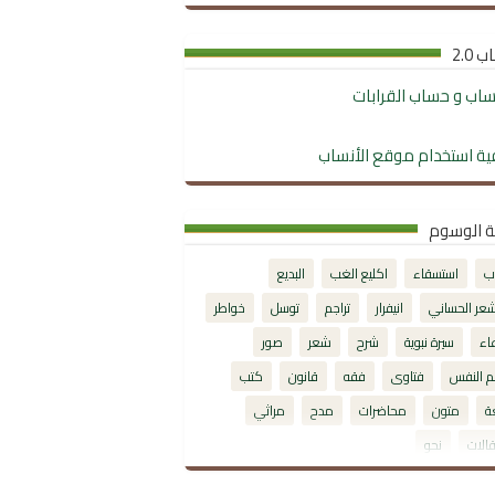
 2.0
نساب و حساب القرابات
ية استخدام موقع الأنساب
ة الوسوم
ب
استسقاء
اكليع الغب
البديع
شعر الحساني
انيفرار
تراجم
توسل
خواطر
اء
سيرة نبوية
شرح
شعر
صور
م النفس
فتاوى
فقه
قانون
كتب
ة
متون
محاضرات
مدح
مراثي
الات
نحو