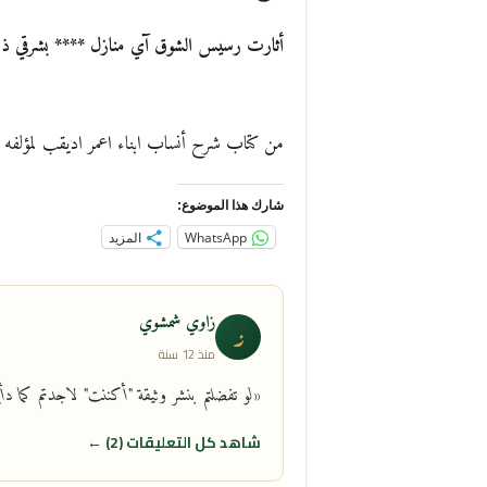
أثارت رسيس الشوق آي منازل **** بشرقي ذا
من كتاب شرح أنساب ابناء اعمر اديقب لمؤلفه ا
شارك هذا الموضوع:
WhatsApp
المزيد
زاوي شمشوي
ز
منذ 12 سنة
«لو تفضلتم بنشر وثيقة "أكننت" لاجدتم كما دأب
شاهد كل التعليقات (2) ←