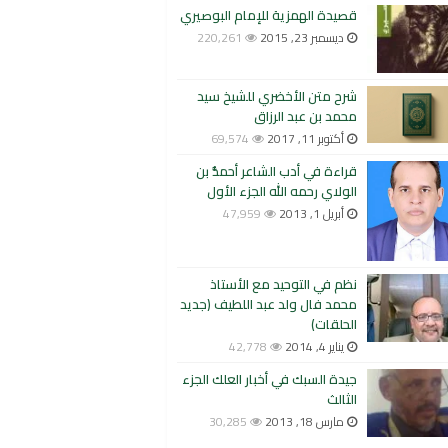
قصيدة الهمزية للإمام البوصيري
ديسمبر 23, 2015
220,261
شرح متن الأخضري للشيخ سيد
محمد بن عبد الرزاق
أكتوبر 11, 2017
69,574
قراءة في أدب الشاعر أحمدُّ بن
الولاي رحمه الله الجزء الأول
أبريل 1, 2013
47,959
نظم في التوحيد مع الأستاذ
محمد فال ولد عبد اللطيف (جديد
الحلقات)
يناير 4, 2014
42,778
جيدة السبك في أخبار العلك الجزء
الثالث
مارس 18, 2013
30,285