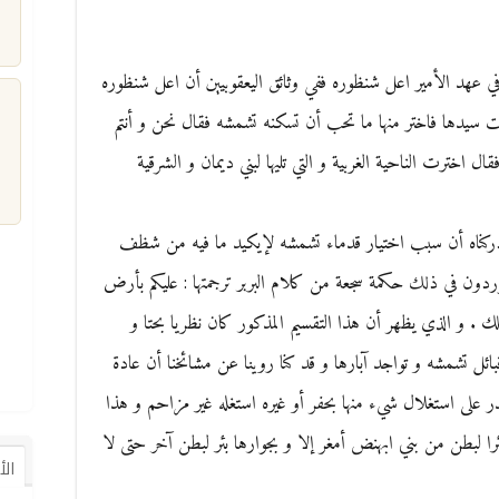
ي عهد الأمير اعل شنظوره ففي وثائق اليعقوبيين أن اعل شنظوره
سيدها فاختر منها ما تحب أن تسكنه تشمشه فقال نحن و أنتم
 اخترت الناحية الغربية و التي تليها لبني ديمان و الشرقية
م
أدركناه أن سبب اختيار قدماء تشمشه لإيكيد ما فيه من شظف
وردون في ذلك حكمة سجعة من كلام البربر ترجمتها : عليكم بأرض
ك . و الذي يظهر أن هذا التقسيم المذكور كان نظريا بحتا و
ل تشمشه و تواجد آبارها و قد كنا روينا عن مشائخنا أن عادة
على استغلال شيء منها بحفر أو غيره استغله غير مزاحم و هذا
ئرا لبطن من بني ابهنض أمغر إلا و بجوارها بئر لبطن آخر حتى لا
ال