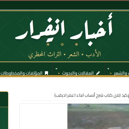
 والشعر
المقالات والبحوث
المؤلفات والمخطوطات
د (من كتاب شرح أنساب ابناء اعمر اديقب)