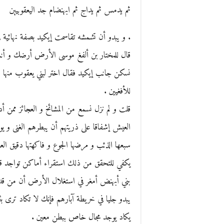
ثم يدمس ثم يداج ثم ابهنضام جد اليعقوبيين
. و يبدو أن تشمشه تقاسمت إيكيد بصفة نهائية ف
قال للمختار بن ألفغ موسى الأرض أرضك و أنت 
نسكن جانب إيكيد فقال اختر لبني يعقوب منها فقال
للأفغيين .
قلت و لم نزل نسمع من المشائخ و العجائز ممن 
العيش إشفاقا على ذريتهم أن يبطرهم الغنى و ي
سبعها الذئب و مرضها الجوع و فاكهتها دقيق العل
يكفي للتحقق من ذلك استقراء أماكن تواجد قبائ
بني أبهنض أمغر في استغلال الأرض أن من قدر 
يبدو جليا في خريطة آبارهم فإنك لا تكاد ترى ب
يكاد يوجد مجال خاص ببطن معين .