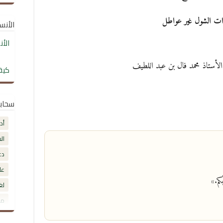
ت الشول غير عواطل
الأنساب
الأ
لأستاذ محمد فال بن عبد اللطيف
كيف
سحاب
أد
ال
دع
عل
كم.»
لغ
مق