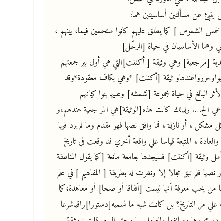
 ينبئ عن مسألتين أساسيتين هما:
لخمس الشموس ] كما يطلق عليهم كانوا ملتحمين فيما، بينهم ،
عي وهما الأساسيان في حياة [الرحّل]
يدية [مرجعية] وهي وثيقة [ أكننت]التي هي أول بير جمعتهم
اوحررواعندهاو ثيقة [أكننت] *وهي بكاف معقودة*وقد
لأثر البالغ في حياة مجموعة [تشمشه] وعليها بنوا كيانهم
عي الح…. ولذلك كانت هذه[الوثيقة]هي المر جعية عندهم،و
شكل ، أو نازلة ، فما وافق نصها فهو مقدم وما لم يرد فيها
لعادة ، المتبعة قياسا علي واقعة أخري قد وقعت في تاريخ
ل وثيقة [أكننت] فسيجدها جامعة مانعة [كما يقول المناطقة
نصها فلم تبق مجالا إلا ونظرت له بطريقة [ المفاهيم ] في علم
ها من يحب معرفة أنها ليست [أتفاقا أو صلحا] أو معاهدة،كما
 علي مر التاريخ؟ بل كانت شبه ما نسميه[دستورا]راقياشرعا
در محررها وصائغها والعامل بها وحتي اليوم .قلت : وثيقة