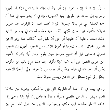
و لأننا لا ندرك إلا ما نعرف إلا أن الانسان يملك قابلية لنقل الأشياء المجهولة
والغريبة إلى معرفة عن طريق البنية التصورية. والذي لا يبدو جليا في هذا أن
هذه العملية التي تتم بدقة وبسرعة كبيرة تجعلنا نعتبر أن الوقوف عند طريق
ادراكنا للأشياء مجرد عبث فكري؛ لكنها عملية معقدة تحدث في جزء من الثانية
لذلك استحال علينا أن نتابعها أو حتى أن نقبل أنها كذلك. هذا ويمر الذهن
البشري خلال اكتسابه للمعرفة أو تحويله للأشياء من الوجود المجهول إلى الوجود
المعرفي بمرحلتين قبل أن تصبح معرفة؛ حيث يقوم الذهن أولا بادراك الأشياء
عن طريق التصور على أنها تشبه شيئا مألوفا وبعد ذلك تتم إحالتها من مألوف
يمكن أن نعبر عنه في غيابه ويمكن أن نصفه لمن لا يعرفه؛ وفي المرحلة الأخيرة
ينتقل إلى شيئ مستقل عن الذهن ويصبح معرفة تامة.
والذي يهمنا في كل هذا أن الطريقة التي نبني بها أفكارنا وندرك من خلالها
العالم وينظر بها الرجل والصبي والمرأة والعالم والجاهل إلى أية بنية وحتى إلى
شاشة التلفاز خاضعة لبنية مكانية زرعها فينا التصور عند أول لقاء جمع بين