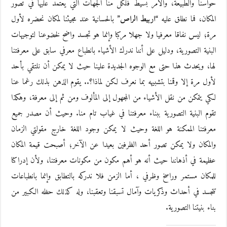
حواسنا والطبيعة، والأمر بسيط فلكل منا الجهات التي يعتمد عليها في تصور
المكان، فما نطلق عليه
“اربيط الراص”
بالحسانية عند مجيئنا لمكان نحضره لأول
مرة؛ ليس نفاقا معرفيا ولا جهلا مركبا وإنما هو تجسد واضح لخضوعنا لتوجيهات
البنية التصورية، ودليل على أننا ندرك الأشياء بانطباع معرفي سابق على معرفتنا
لها، ويحدث هذا حتى مع الوجوه الجديدة علينا حيث لا يمكن أن نلتقي بأحد
لأول مرة إلا وقمنا بتشبيهه بما نعرف لكن لماذا؟.. يقوم الذهن بذلك رغما عنا
لكي يتمكن من نقل الأشياء من المجهول إلى المألوف ومن ثم إلى معرفة، وهكذا
تقوم البنية التصورية ببناء معرفتنا في غياب تام منا. وحيث أن مصدر جميع
معرفتنا الممكنة هو اللغة وحيث لا يمكن وجود اللغة خارج مقولتي الزمان
والمكان ولا يمكن تصور أحد الظرفين بعيدا عن الآخر؛ أصبحت قيمة المكان
عظيمة في أذهاننا حيث أنه هو أهم مكون من مكونات معرفتنا، ولأن إدراكنا
للمكان مستمر وراسخ وظرفي ، أما الزمن فلا ندركه بالتطابق وإنما بانطباعات
تتجسد في أحداث وذكريات وآمال تسبقنا وتعقبنا، وله كذلك حظه الكبير من
بناء بنيتنا التصورية.