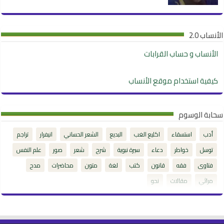
الأنساب 2.0
الأنساب و حساب القرابات
كيفية استخدام موقع الأنساب
سحابة الوسوم
أدب
استسقاء
اكليع الغب
البديع
الشعر الحساني
انيفرار
تراجم
توسل
خواطر
دعاء
سيرة نبوية
شرح
شعر
صور
علم النفس
فتاوى
فقه
قانون
كتب
لغة
متون
محاضرات
مدح
مراثي
مقالات
نحو