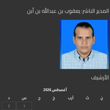
المدير الناشر: يعقوب بن عبدالله بن أبن
الأرشيف
أغسطس 2026
ن
ث
أرب
خ
ج
س
د
2
1