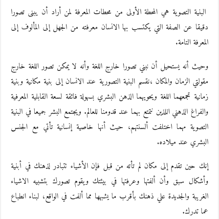
البنية التصوية هي المحطة الأولى من محطات المعرفة لمن أراد أن يبنى تصورا
دقيقا عن الصفة التي يكتسب بها الانسان معرفته من الجهل إلى المألوف إلى
المعرفة التامة.
وحيث أنه يستحيل أن نبني تصورا خارج اللغة وأنه لا يمكن تصور اللغة خارج
مقولتي الزمان والمكان ،نقسم البنية التصورية عند الانسان إلى بنية مكانية وبنية
زمانية تجمعهما اللغة ويحويهما الذهن البشري بسهولة فائقة لسعة القابلية المعرفية
والفراغ الذهني اللذين نتمتع بهما عند قدومنا للعالم. ويجتمع البشر جميعا في البنية
التصوية مهما اختلفت ألسنتهم، حيث أنها خاصية إنسانية تأتي مع الجنس
البشري عند ميلاده.
إنك حين تقدم إلى مكان لم تأته من قبل فإن الأشياء تتبادر لذهنك في أبنية
وأشكال سبق وأن ألفتها وعرفتها في بيئتك ويقوم تصورك بتشبيه الاشياء
الغريبة والجديدة علي ذهنك بأقرب ما يشبهها مما ألفت في الواقع، لبناء انطباع
عما تدرك.