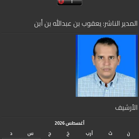
المدير الناشر: يعقوب بن عبدالله بن أبن
الأرشيف
أغسطس 2026
ن
ث
أرب
خ
ج
س
د