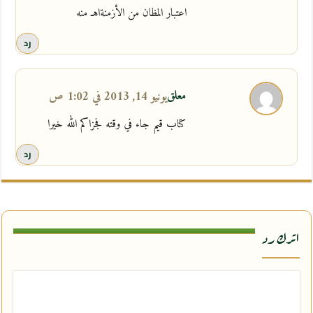
اعتبار المظان من الأزمنةاهـ منه
رد
معلق
يونيو 14, 2013 في 1:02 ص
كتاب قيم جاء في وقته فجزاكم الله خيرا
رد
اترك رد