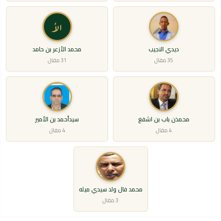
الأ
ديدي النجيب
محمد الأزعر بن حامد
35 مقال
31 مقال
محمذن باب بن اشفغ
سيدأحمد بن الأمير
4 مقال
4 مقال
محمد فال ولد سيدي ميله
3 مقال