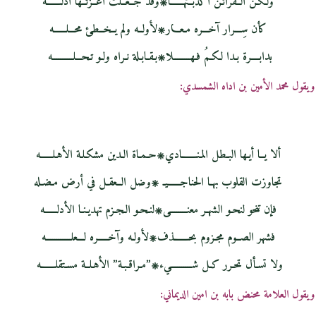
ولكـن الــقرائـن أكذبــتهــــــا۞وقد جــعــلت أعــزتــها أذلـــــــه
كأن سِـــرار آخـــره مـعـــار۞لأولــه ولم يــخــطئ محـــلــــــه
بدابــــرة بـدا لـكـمُ فـهــــــــلا۞بـقـابـلة نـراه ولـو تـحـــلــــــــــه
ويقول محمد الأمين بن اداه الشمسدي:
ألا يــا أيـها البـطل المـنـــــــادي۞حـمـاة الـدين مشكـلـة الأهـلــــــه
تجاوزت القلوب بهـا الحناجــــــيـ ۞وضل الــعقـل في أرض مـضـله
فإن تنحو لنحـو الشهـر معنــــــــى۞لنـحـو الـجـزم تهديـنـا الأدلــــــه
فشهر الصــوم مجـزوم بحـــــــذف۞لأولـه وآخـــــره لـــعلــــــــــــه
ولا تسـأل تحـرر كـل شــــــــــيء۞”مـراقـبـة” الأهـلــة مسـتقلـــــــه
ويقول العلامة محنض بابه بن امين الديماني: