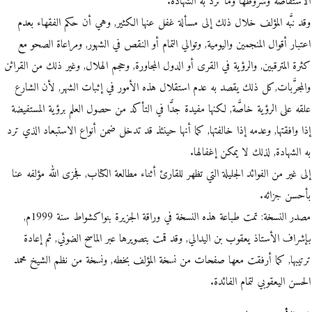
الاستفاضة وشروطها وما ترد به الشهادة.
وقد نبَّه المؤلف خلال ذلك إلى مسألة غفل عنها الكثير, وهي أن حكم الفقهاء بعدم
اعتبار أقوال المنجمين واليومية, وتوالي التمام أو النقص في الشهور, ومراعاة الصحو مع
كثرة المترقبين, والرؤية في القرى أو الدول المجاورة, وحجم الهلال, وغير ذلك من القرائن
والمجرَّبات,كل ذلك يقصد به عدم استقلال هذه الأمور في إثبات الشهر, لأن الشارع
علقه على الرؤية خاصَّة, لكنها مفيدة جدًّا في التأكد من حصول العلم برؤية المستفيضة
إذا وافقتها, وعدمه إذا خالفتها, كما أنها حينئذ قد تدخل ضمن أنواع الاستبعاد الذي ترد
به الشهادة, لذلك لا يمكن إغفالها.
إلى غير من الفوائد الجليلة التي تظهر للقارئ أثناء مطالعة الكتاب, فجزى الله مؤلفه عنا
بأحسن جزائه.
مصدر النسخة: تمت طباعة هذه النسخة في وراقة الجزيرة بنواكشواط سنة 1999م,
بإشراف الأستاذ يعقوب بن اليدالي, وقد قمت بتصويرها عبر الماسح الضوئي, ثم إعادة
ترتيبها, كما أرفقت معها صفحات من نسخة المؤلف بخطه, ونسخة من نظم الشيخ محمد
الحسن اليعقوبي لتمام الفائدة.