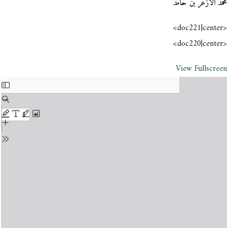
محمد الأزعر بن حامد
<doc221|center>
<doc220|center>
View Fullscreen
Skip
to
PDF
content