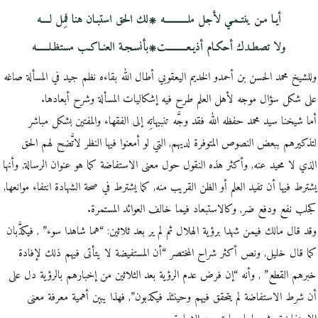
أيـا مـن ينتـمـي لأجل ملـــــــــــه ۞لك الحق استبـان هنا فمِل لــــه
ولا تصطـدك أحكـام أذيـعـــــــــت۞بأنسـجـة العنـاكـب مستظـلــــــه
وللشيخ محمد الحسن بن أحمدو الخديم اليعقوبي أطال الله بقاءه نظم جيد في المسألة صاغه
على شكل سؤال موجه لأهل العلم طرح فيه إشكاليات المسألة وشرح أبعادها.
أما شيخنا سيد محمد حفظه الله فقد وجَّه تنبيهاتِه إلى الفقهاء والمفتين بشكل مباشر
لتذكيرهم ببعض النصوص المتوفرة لديهم, التي لو أمعنوا فيها النظر لاتَّضح لهم الحق
الذي لا محيد عنه, وأكثر هذه النقول حول معنى الاستفاضة كما هو عنوان الرسالة, وأنها
يشترط فيها أن تفيد العلم أو الظن القريب منه, كما يشترط في صحة الشهادة انتفاء موانعها,
كجلب نفع ودفع ضر, وكالاستبعاد فيما خالف العوائد المستمرة.
وقد قال مالك فيمن شهدا برؤية الهلال ثم لم ير بعد ثلاثين: “هما شاهدا سوء” , فيكذَّبان
كما قال خليل, ونص أكثر شراح المختصر “أن المستفيضة لا يتأتى فيهم ذلك لإفادة
خبرهم القطع” , وأنه “إن فرض عدم الرؤية بعد الثلاثين من إخبارهم بالرؤية دل على
أن شرط الاستفاضة لم يتحقق فيهم وحينئذ فيكذبون”, فهذا يبين أهمية معرفة معنى