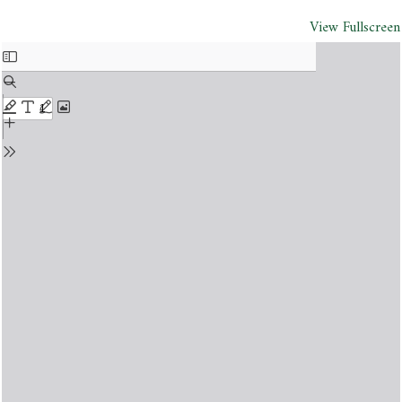
View Fullscreen
Skip
to
PDF
content