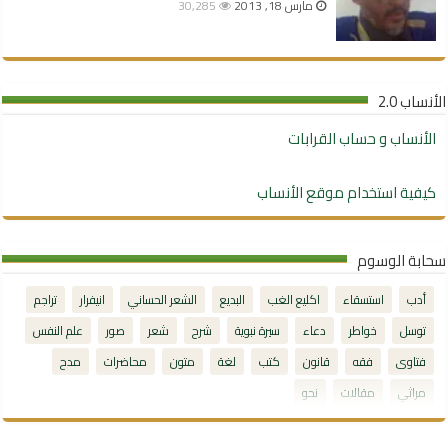
مارس 18, 2013
30,285
الأنساب 2.0
الأنساب و حساب القرابات
كيفية استخدام موقع الأنساب
سحابة الوسوم
أدب
استسقاء
اكليع الغب
البديع
الشعر الحساني
انيفرار
تراجم
توسل
خواطر
دعاء
سيرة نبوية
شرح
شعر
صور
علم النفس
فتاوى
فقه
قانون
كتب
لغة
متون
محاضرات
مدح
مراثي
مقالات
نحو