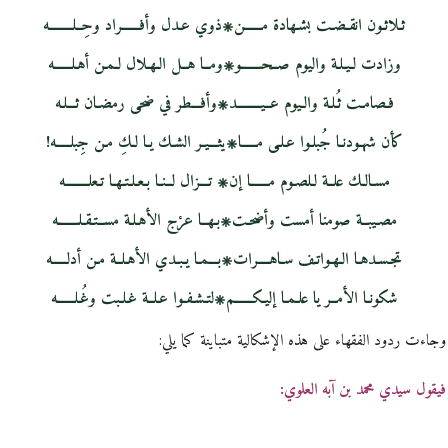
ثـلاثـون انقـضـت بشـهادة مــــــن۞ذوي عـدل وأفــــــراد وحِــلــــــــه
وزادت لـيـلـة واليوم صــحـــــــو۞ومــا هــل الـهـلال لـمـن أهـلــــــه
فـصامـت ثُـلـة والـيوم عــيــــــــد۞وأفـــطر في ضحى رمضـان ثـــلـه
كأن شهـودنـا جُبلـوا عـلـى مـــــا۞يثـــيـر الشـك يـا لـكِ مـن جِبلـــــه!
مسـالـك علــة لـلصـوم مــــــا إن۞ تـــزال لــنـا بـعـلـتـهـا تـعلــــــــه
مصـيبــة صومنا أمست وأضحـت۞بـهــا عرْج الأهـلـة مســتـقـلـــــــه
تجـسـدهـا الـهـواتـف سـاهــــرات۞بـــمـا يـبـدي الأهـلــة مـن أدلـــــه
شكونـا الأمــر يا علـمـا إليـكــــــم۞لتـشـفـوا عـلــة غـلـبت وغُـلــــــه
وجاءت ردود الفقهاء على هذه الإشكالية متباينة كما يلي:
فيقول سيدي محمد بن آبه العلوي: