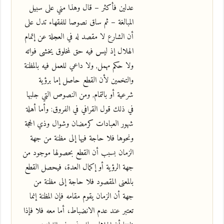
عدلين فأكثر – قال وهذا مني على سبيل
المبالغة – ثم ساق نصوصا للفقهاء تدل على
أن الشارع لا مقصد له في العجلة عن إتمام
الهلال إذ ليس فيه حق لمخلوق يخشى فواته
ولا حكم مهمل, ولا داعي للعمل فيه بالمظنة
والتخمين لأن القطع حاصل إما برؤية
شرعية أو بالتمام, ومن النصوص التي جلبها
في ذلك قول القرافي في الفروق: وأما أهلة
شهور العبادات كرمضان وشوال وذي الحجة
ونحوها فلا حاجة فيها إلى مظنة من جهة
الزمان بسبب أن القطع بحصولها موجود من
جهة الرؤية أو إكمال العدة، فيحصل القطع
بالمعنى المقصود فلا حاجة إلى مظنة من
جهة أن الزمان يقوم مقامه فإن المظنة إنما
تعتبر عند عدم الانضباط، أما معه فلا فإذا