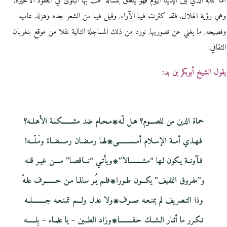
أما كتابه الذي بين أيدينا اليوم فهو يتعلق بمسألة عمت بها البلوى في العقود الأخيرة,
وهي رؤية الهلال, فقد كثرت فيها الآراء, وقيل فيها من الشعر جده وهزله, عاميه
وفصيحه, ما يغني عن تصوريها, نورد من ذلك المساجلة التالية نقلا من موقع بلغربان
الثقافي:
يقول الشيخ أبوبكر بن بد:
حماة الدين من للصـــوم؟ هـل لّـه۞مـحـام ضد مشـــــــكـلـة الأهـلــه؟
فـهـذي أمــة الإسـلام أمـســــــــى۞لهـا رمـضـان رمــــضـاءً ومَـلّـــه!
فـآونــة يـكون لـها “مـثـــــــــالا”۞ويأتـي “نـــاقصـا” مــــن غيـر قلـه
و”مفروق اللفيف” يكـــون طـورا۞فلـم يُـر سالمـا مـن حـــــــرف علـهْ
وذا التـصريف لم يمنـعـه صــرف۞ولا عدل ولـــم تمـنـعـه جـــــــــلــه
تـكـرر ما أثـار الـشــك حـقــــــــا۞وزاد الطــين – يا علمـاء – بِلــــــه