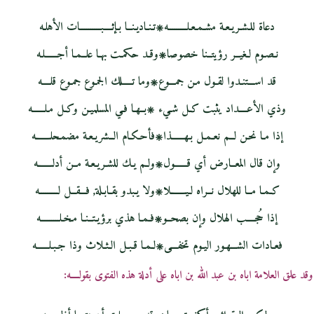
دعاة للـشـريـعـة مشـمـعـلـــــــــه۞تـنـاديـنــا بـإثــــبــــــــــات الأهلـه
نـصـوم لـغيــر رؤيتــنا خصوصا۞وقـد حكمـت بهـا علــمـا أجــــــلـه
قد اســـتنـدوا لقـول مـن جمـــوع۞وما تـــــلك الجمـوع جمـوع قلــــه
وذي الأعــــداد يثبت كـل شـيء ۞بــهـا فـي المسلميـن وكـل مـلــــــه
إذا مـا نحـن لــم نعـمـل بـهــــــذا۞فأحـكـام الــشريـعـة مضمـحلـــــــه
وإن قال المعــارض أي قــــــول۞ولـم يـك للشـريـعـة مــن أدلـــــــه
كـمـا مــا للهلال نــراه لـيـــــــلا۞ولا يـبدو بقـابـلة, فـــقــل لـــــــــه
إذا حُجــــب الهلال وإن بصحــو۞فـمـا هذي برؤيـتــنـا مـخـلـــــــــه
فعـادات الشـــهـور اليـوم تخفـــى۞لـمـا قـبـل الـثـلاث وذا جـبـلــــــه
وقد علق العلامة اباه بن عبد الله بن اباه على أدلة هذه الفتوى بقولــــه: