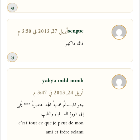
رد
sengue
أبريل 27, 2013 في 3:50 م
ذاك ذاكهو
رد
yahya ould mouh
أبريل 24, 2013 في 3:47 م
وهو الهــــمامُ عمــيدُ المجد عنصرهُ *** يُنمى
إلى ذروةِ العــــلياءِ والطيبِ
c’est tout ce que je peut de mon
ami et frère selami