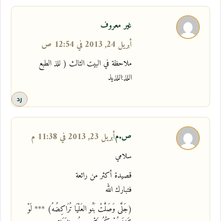
غير معروف
أبريل 24, 2013 في 12:54 ص
ملاحظة في البيت الثالث ( للذ الطبع
اللذ:اللذيذ
رد
ص.م
أبريل 23, 2013 في 11:38 م
سلامي
قصيدة أكثر من رائعة
فتبارك الله
(جَلَّى وَصَلَّتْ بَنُو العَلْيَا تُرَاكِضُهُ) *** لَوْ