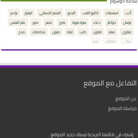
سحابة الوسوم
أدب
استسقاء
اكليع الغب
البديع
الشعر الحساني
انيفرار
تراجم
توسل
خواطر
دعاء
سيرة نبوية
شرح
شعر
صور
علم النفس
فتاوى
فقه
قانون
كتب
لغة
متون
محاضرات
مدح
مراثي
مقالات
نحو
التفاعل مع الموقع
عن الموقع
مراسلة الموقع
إشترك في قائمتنا البريدية ليصلك جديد الموقع .