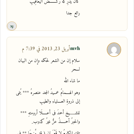
كَانَ يُدْرِكُهُ رَكْـــــــضُ اليَعَاقِيبِ
رائع جدا
رد
mvh
أبريل 23, 2013 في 7:39 م
سلام إن من الشعر لحكمه وإن من البيان
لسحر
ما شاء الله
وهو الهــــمامُ عمــيدُ المجد عنصرهُ *** يُنمى
إلى ذروةِ العــــلياءِ والطيبِ
للشــــــيخِ أحمدَ فى أعـــــلَا أرومتهِ ***
والحبرُ أحمـــــذُ عزٌّ غيرُ كذوب ِ
تلك المكارمُ لا قَعْبَــانِ ( قد مٌزجَا ** فى