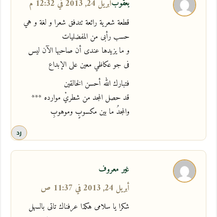
يعقوب
أبريل 24, 2013 في 12:32 م
قطعة شعرية رائعة تتدفق شعرا و لغة و هي
حسب رأبى من المفضليات
و ما يزيدها عندى أن صاحبها الآن ليس
فى جو عكاظي معين على الإبداع
فتبارك الله أحسن الخالقين
قد حصل المجد من شطريْ موارده ***
والمجدُ ما بين مكسوبٍ وموهوبِ
رد
غير معروف
أبريل 24, 2013 في 11:37 ص
شكرا يا سلامى هكذا عرفناك تاتى بالسهل