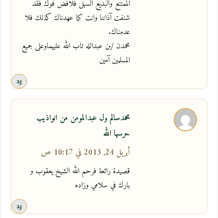
الممتنع والبديع السهل فلافض فوك فقد
شنفت آذاننا وانت كما عهدناك كذلك فلا
عدمناك.
محمدن /بن عبدالله تاب الله عليهماوعلى جميع
المسلمين آمين
رد
محمدسالم ول عبدالمومن من انواذيب
حرسها الله
أبريل 24, 2013 في 10:17 ص
قصيدة رائعة فرحم الله الشيخ يعقوب و
بارك في سلامي وزاده
رد