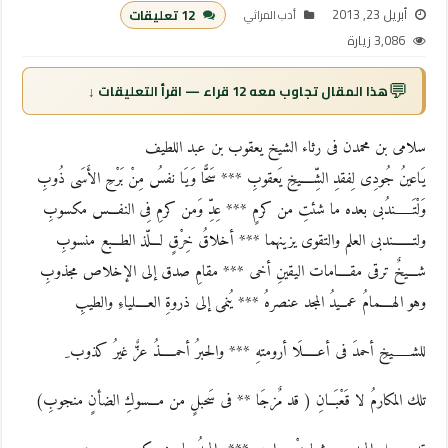
أبريل 23, 2013
12 تعليقات
أدب المراثي
3,086 زيارة
💬
هذا المقال تجاوب معه 12 قراء — اقرأ التعليقات ↓
سلامى بن محمدن فى رثاء الشيخ يعقوب بن عبد اللطيف
يَاعينُ جُودِى لِفقدِ الشِّــــيخِ يَعقوبِ *** سَحًّا وَيَا نفسُ مِنْ بَرْحِ الأَسَى ذُوبِ
وَلْتَــــــندُبى بعده ما شئتِ من كرمٍ *** عِدِّ وَمن كرمِ فِى النفـــس مكسوبِ
ولتـــــــندبى العلم والتقوى يزينهما *** أخلاقُ خِرْقٍ لـــلّذ الطـــبع منسوبِ
شـــيخٌ ترقى مقــــامات اليقينِ أخى *** مقامِ صدق إلى الإخلاص مجذوبِ
وهو الهــــمامُ عمــيدُ المجد عنصرهُ *** يُنمى إلى ذروةِ العــــلياءِ والطيبِ
للشــــــيخِ أحمدَ فى أعـــــلَا أرومتهِ *** والحبرُ أحمـــــذُ عزٌّ غيرُ كذوب ِ
تلك المكارمُ لا قَعْبَــانِ ( قد مٌزجَا ** فى سَحبلٍ من مـــسوكِ الضأنٍ منجوبِ)