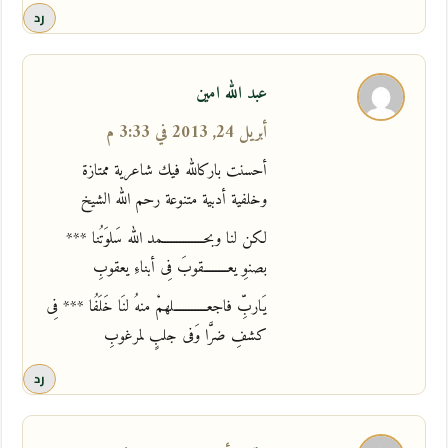
رد
عبد الله امين
أبريل 24, 2013 في 3:33 م
أحسنت باركالله فيك شاعرية ممتازة
وخلفية أدبية متنوعة رحم الله الشيخ
لكن لنا وبحــــــــــــــمد الله سَلوَتُنا ***
بصنوِ يعــــــــقوبَ فِى أبناءِ يعقوبِ
يَاربِّ فاجعـــــــــــلهمْ منهُ لنَا خَلَفُا *** فِى
كشفِ ضرَّا وَفى جلبٍ لمرغوبِ
رد