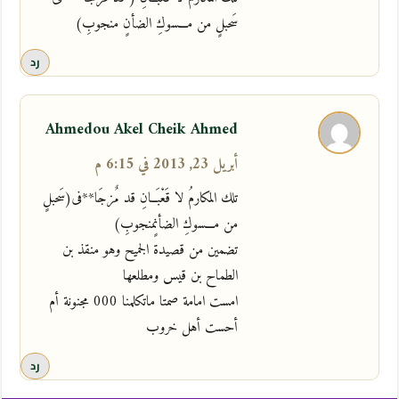
سَحبلٍ من مـــسوكِ الضأنٍ منجوبِ)
رد
Ahmedou Akel Cheik Ahmed
أبريل 23, 2013 في 6:15 م
تلك المكارمُ لا قَعْبَــانِ قد مٌزجَا**فى(سَحبلٍ
من مـــسوكِ الضأنٍمنجوبِ)
تضمين من قصيدة الجميح وهو منقذ بن
الطماح بن قيس ومطلعها
امست امامة صمتا ماتكلمنا 000 مجنونة أم
أحست أهل خروب
رد