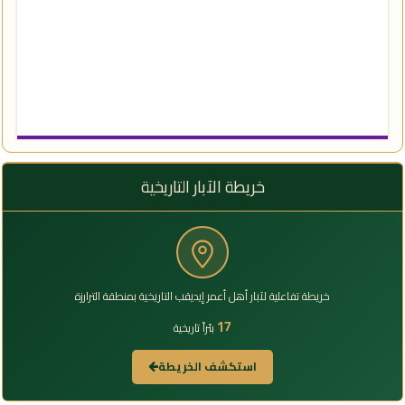
خريطة الآبار التاريخية
خريطة تفاعلية لآبار أهل أعمر إيديقب التاريخية بمنطقة الترارزة
17
بئراً تاريخية
استكشف الخريطة