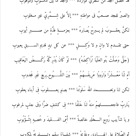
قد حصل المجد من شطريْ موارده *** والمجدُ ما بين مكسوبٍ وموهوبِ
والصبرُ للمجد صـــعبٌ فى مواطنهِ *** إلاَّ على شِـــــمَّرِيِّ غيرِ مــغلوبِ
لكنَّ يعقـــــوبَ لم يـــبرحْ يُصابرهُ *** بعزمـــــةٍ فذَّةٍ من صــــــــبرِ أيوبِ
حتى تقــــدم لا وانٍ و لا وَكِـــــــلٍ *** عن كل نهدٍ قديم الســــــبقِ يعبوبِ
(جَلَّى وَصَلَّتْ بَنُو العَلْيَا تُرَاكِضُهُ) *** لَوْ كَانَ يُدْرِكُهُ رَكْـــــــضُ اليَعَاقِيبِ
آهٍ لَنَا مَعْــــشَرًا وَارَووْا عَرِيفَــــهُمُ *** بَينَ الشُّــــــيُوخ ِبِرَبعٍ غَيرِ مَجدوبِ
لكن لنا وبحــــــــــــــمد الله سَلوَتُنا *** بصنوِ يعــــــــقوبَ فِى أبناءِ يعقوبِ
يَاربِّ فاجعـــــــــــلهمْ منهُ لنَا خَلَفُا *** فِى كشفِ ضرَّا وَفى جلبٍ لمرغوبِ
و يا شآبيب رُوحِ الـــــخُلد خالصةٌ *** أَمِّى الفــــــقيدَ و خُصيهِ بِشُــؤْبُوبِ
ثم الصّلاة على الهــــــادِى وعِتْرتهْ *** شفـــاءُ سقمٍ وتــــــــفريجٌ لمكروبِ