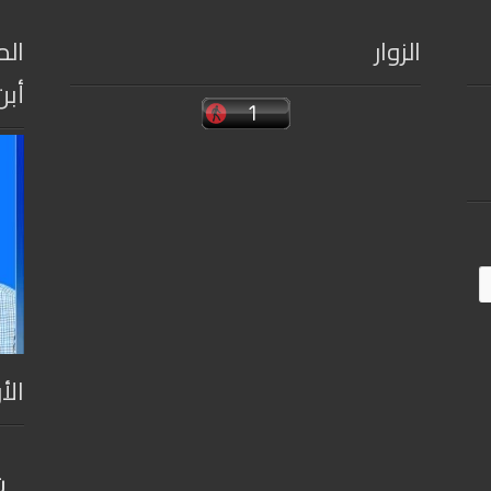
الزوار
الم
أبن
الأ
ن