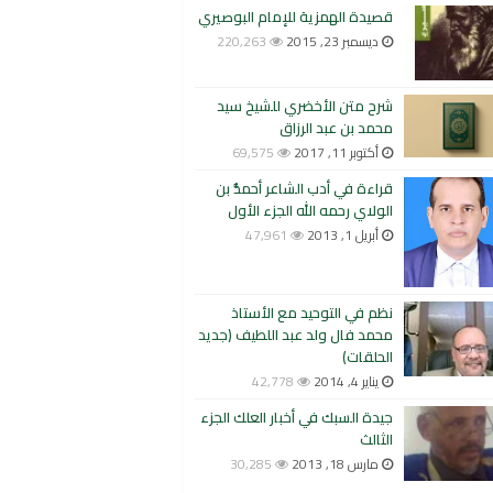
قصيدة الهمزية للإمام البوصيري
ديسمبر 23, 2015
220,263
شرح متن الأخضري للشيخ سيد
محمد بن عبد الرزاق
أكتوبر 11, 2017
69,575
قراءة في أدب الشاعر أحمدُّ بن
الولاي رحمه الله الجزء الأول
أبريل 1, 2013
47,961
نظم في التوحيد مع الأستاذ
محمد فال ولد عبد اللطيف (جديد
الحلقات)
يناير 4, 2014
42,778
جيدة السبك في أخبار العلك الجزء
الثالث
مارس 18, 2013
30,285