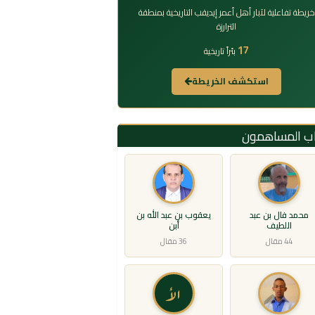
خريطة تفاعلية لآبار أهل أعمر إيديقب التاريخية بمنطقة
الترارزة
17
بئراً تاريخية
استكشف الخريطة
اب المساهمون
محمد فال بن عبد
يعقوب بن عبد الله بن
اللطيف
أبن
44 مقال
36 مقال
الأ