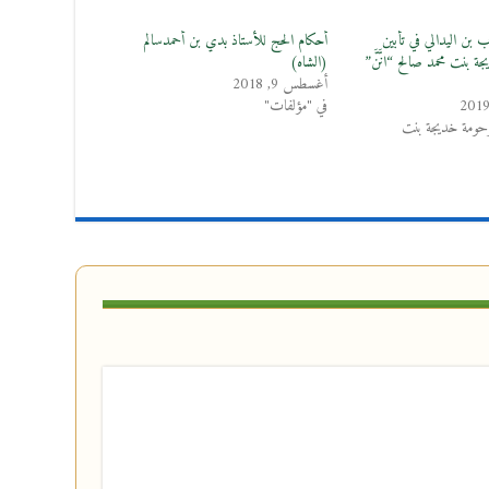
 بن اليدالي في تأبين
أحكام الحج للأستاذ بدي بن أحمدسالم
ة بنت محمد صالح “انَّنَّ”
(الشاه)
أغسطس 9, 2018
في "مؤلفات"
مرحومة خديجة بنت