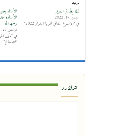
مرتبط
ليلة بِيظَ في انيفرار
الأستاذ يعقوب
سبتمبر 19, 2022
الأستاذة خديج
في "الأسبوع الثقافي لقرية انيفرار 2022"
رحمها الله
ديسمبر 23, 2019
في "تأبين ال
محمدصالح"
اترك رد