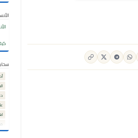
الأنساب
الأ
كيف
سحاب
أد
ال
دع
عل
لغ
مق