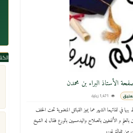
الكت
حة الأستاذ البراء بن محمدن
1,471 زيارة
عليق
ها في لقائهما الشهير عما يميز القبائل المنضوية تحت الحلف
العلم و الألفغيين بالصلاح واليدمسيين بالورع فقال له الشيخ
ي من تلباك لمور.