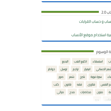
 2.0
نساب و حساب القرابات
ية استخدام موقع الأنساب
ة الوسوم
ب
استسقاء
اكليع الغب
البديع
شعر الحساني
انيفرار
تراجم
توسل
خواطر
اء
سيرة نبوية
شرح
شعر
صور
م النفس
فتاوى
فقه
قانون
كتب
ة
متون
محاضرات
مدح
مراثي
الات
نحو