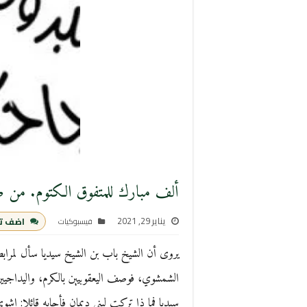
ألف مبارك للمتفوق الكتوم. من صف
يناير 29, 2021
اضف ت
فيسبوكيات
يروى أن الشيخ باب بن الشيخ سيديا سأل لمرابط بب
الشمشوي، فوصف اليعقوبيين بالكرم، واليداجيين ب
سيديا فما ذا تركت لبني ديمان فأجابه قائلا: اشو