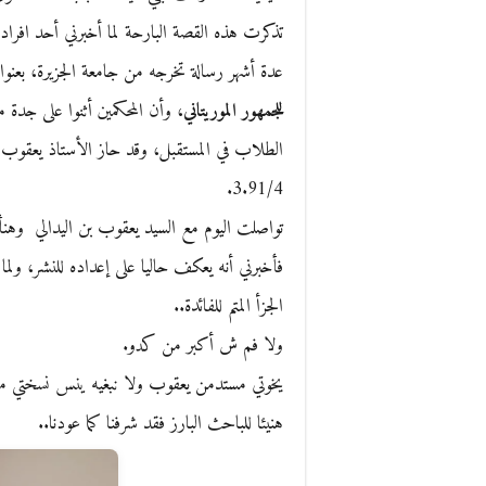
تذكرت هذه القصة البارحة لما أخبرني أحد افراد
عدة أشهر رسالة تخرجه من جامعة الجزيرة، بعنوا
للجمهور الموريتاني
، وأن المحكمين أثنوا على جدة
الطلاب في المستقبل، وقد حاز الأستاذ يعقوب عل
3.91/4.
تواصلت اليوم مع السيد يعقوب بن اليدالي وهنأ
فأخبرني أنه يعكف حاليا على إعداده للنشر، ولما ع
الجزأ المتم للفائدة..
ولا فم ش أكبر من كدو.
يخوتي مستدمن يعقوب ولا نبغيه ينس نسختي م
هنيئا للباحث البارز فقد شرفنا كما عودنا..