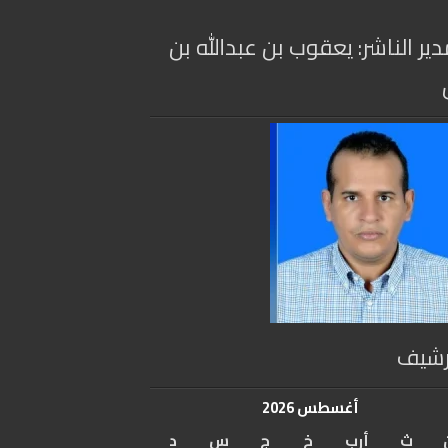
دير الناشر: يعقوب بن عبدالله بن
رشيف
أغسطس 2026
ث
أرب
خ
ج
س
د