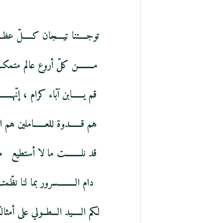
توجــــتنا تيــــجان كـــــلّ عظـ
مــــــــن كلّ أروع عالم متمكـــــ
قم يــــــابن آباء كرام ، إنّهـــــــ
هم قــــــدوة للعــــــاملين هم ا
قد نلــــــــت ما لا أستطيع مق
دام الـــــــــسرور بما لنا نظّمتـ
لكم الـــــيد الـــطــولي على أمثال