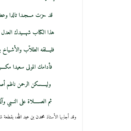
قد حزت مـــجـدا تالدا وعضد
هذا الكتاب شهـــيدك العدل ا
فليـــلقه الطلاّب والأشـياخ با
فأدامك المولى سعيدا مكــــر
وليــــسكن الرحمن ناظم أصله 
ثم الصـــــلاة على النــبي 
وقد أجابها الأستاذ
محمدن بن عبد الله
، بقطعة شع