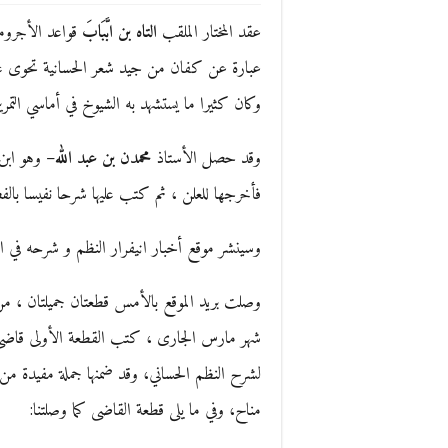
عقد المختار الملقب
التاه بن ابَّبَابَ
قواعد الأجروم
عبارة عن كفان من جيد شعر الحسانية تحوى علما
وكان كثيرا ما يستشهد به الشيوخ في أماسي التم
وقد حصل الأستاذ
محمدن بن عبد الله
– وهو ابن
فأخرجها للعلن ، ثم كتب عليها شرحا نفيسا با
وسينشر موقع أخبار انيفرار النظم و شرحه في ال
وصلت بريد الموقع بالأمس قطعتان جميلتان ، من
شهر مارس الجارى ، كتب القطعة الأولى قاضى 
لشرح النظم الحساني، وقد ضمنها جملة مفيدة من
مناح، وفي ما يلى قطعة القاضى كما وصلتنا: