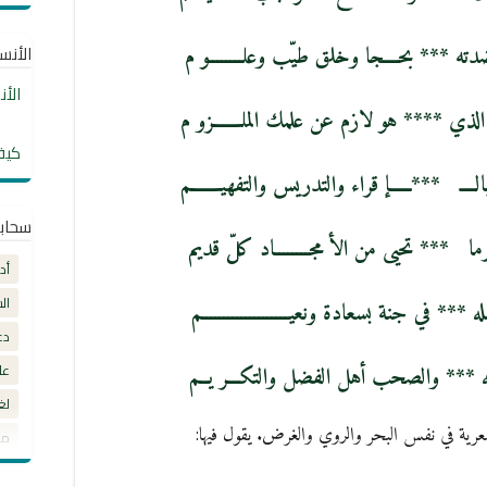
ته *** بحــــجا وخلق طيّب وعلــــــــو م
الأنساب
الأ
لذي **** هو لازم عن علمك الملـــــــزو م
كيف
لــــ ***ـــــإ قراء والتدريس والتفهيـــــــم
سحاب
ما *** تحيى من الأ مجــــــــاد كلّ قديم
أد
ال
*** في جنة بسعادة ونعيــــــــــــــــــــم
دع
عل
وآله *** والصحب أهل الفضل والتكـــر يــم
لغ
رية في نفس البحر والروي والغرض. يقول فيها:
مق