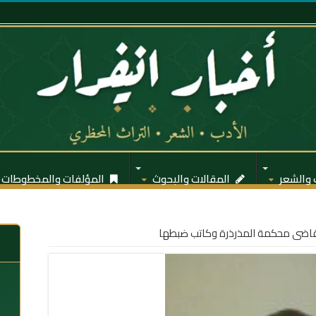
 والشعر
المقالات والبحوث
المؤلفات والمخطوطات
اضى محكمة المذرذرة وكاتب ضبطها