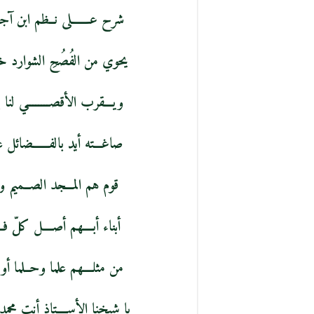
شرح عـــــــلى نــظم ابن آج
يحوي من الفُصُحِ الشوارد 
ويـــقرب الأقصــــــــي لنا ب
صاغـــته أيد بالفــــــضائل غ
قوم هم المـــجد الصــميم ومن
أبناء أبــــهم أصــــل كلّ ف
من مثلــــهم علما وحــلما أ
يا شيخنا الأســــتاذ أنت مح