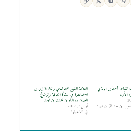
 الشاعر أحمدُّ بن الولاي
العلامة الشيخ محمد المامي والعلامة زين بن
زء الأول
اجمد.نظرة في النشأة الثقافية والوشائج
العلمية. د/ التاه بن محمدن بن اجَّمد
وب بن عبد الله بن أبن"
أبريل 7, 2017
في "الاخبار"