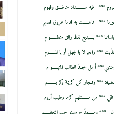
ـروم *** فيه ســــــــداد مناطـــق وفهوم
خيرما *** فاهــــــت به قدما عروق قصيم
لساننا *** بــــبديع لفظ رائق منظـــــــو م
ذّيت *** والعلم لا با لجهل أو با للـــــــوم
تهي*** أ مل المجــدّ الطالب المنهــــــو م
ــضيلة *** ونــجار كل كريمة وكر يــــــــم
و تقي *** من مـــــــثلهم كرما وطيب أروم
مدن *** ومـــــمدّ ح مستو جب التعظيــــم