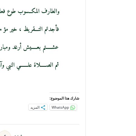
والطارف المكــسوب طوع فعالكم
فأجدتم التـــقريظ ، خير مؤ مــــ
عشـــــتم بعـــــيش أرغد ومبار
ثم الصـــــلاة علـــــــي النبي 
شارك هذا الموضوع:
WhatsApp
المزيد