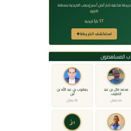
خريطة تفاعلية لآبار أهل أعمر إيديقب التاريخية بمنطقة
الترارزة
17
بئراً تاريخية
استكشف الخريطة
اب المساهمون
محمد فال بن عبد
يعقوب بن عبد الله بن
اللطيف
أبن
44 مقال
36 مقال
الأ