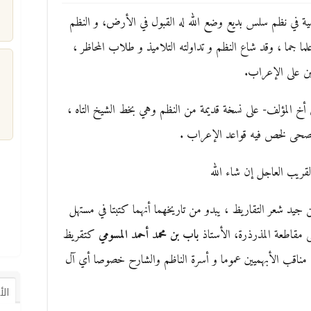
ية في نظم سلس بديع وضع الله له القبول في الأرض، و النظم
 جما ، وقد شاع النظم و تداولته التلاميذ و طلاب المحاظر ،
رين على الإعراب.
 أخ المؤلف- على نسخة قديمة من النظم وهي بخط الشيخ التاه ،
م
لفصحى لخص فيه قواعد الإعراب .
قريب العاجل إن شاء الله
 جيد شعر التقاريظ ، يبدو من تاريخهما أنهما كتبتا في مستهل
مقاطعة المذرذرة، الأستاذ
باب بن
محمد أحمد المسومي
كتقريظ
 مناقب الأبهميين عموما و أسرة الناظم والشارح خصوصا أي آل
ال