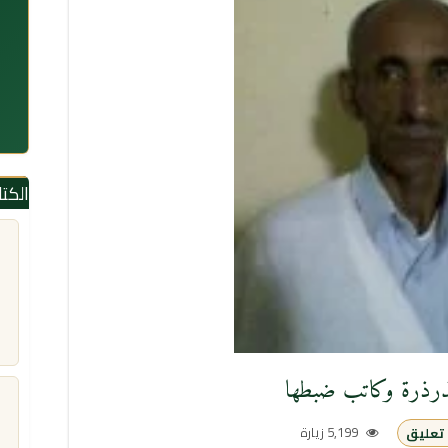
الكت
مذرذرة وكاتب ضبطها
5,199 زيارة
تعليق