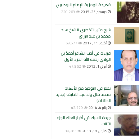
قصيدة الهمزية للإمام البوصيري
ديسمبر 23, 2015
220,269
شرح متن الأخضري للشيخ سيد
محمد بن عبد الرزاق
أكتوبر 11, 2017
69,577
قراءة في أدب الشاعر أحمدُّ بن
الولاي رحمه الله الجزء الأول
أبريل 1, 2013
47,962
نظم في التوحيد مع الأستاذ
محمد فال ولد عبد اللطيف (جديد
الحلقات)
يناير 4, 2014
42,779
جيدة السبك في أخبار العلك الجزء
الثالث
مارس 18, 2013
30,285