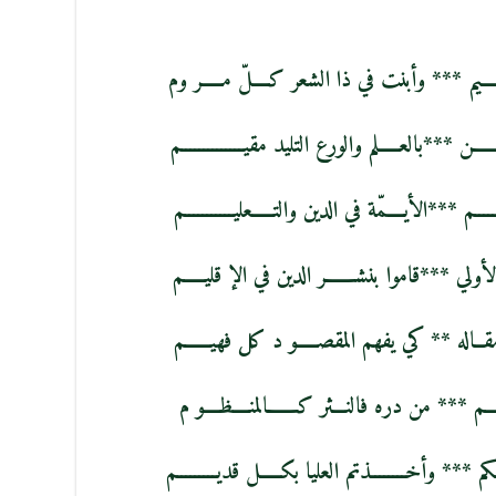
ــــيم *** وأبنت في ذا الشعر كــــلّ مـــــر وم
ــن ***بالعـــــلم والورع التليد مقيــــــــــــــم
ــــم ***الأيــــمّة في الدين والتـــــعليـــــــــــم
لأولي ***قاموا بنشـــــــر الدين في الإ قليـــــم
ــاله ** كي يفهم المقصـــــو د كل فهيــــــم
ـــم *** من دره فالنـــثر كـــــــالمنــــظــــو م
كم *** وأخــــــــذتم العليا بكـــــل قديـــــــــم