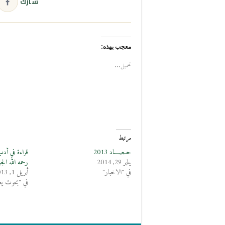
شارك
معجب بهذه:
تحميل...
مرتبط
حــصــــاد 2013
قراءة في أدب
يناير 29, 2014
رحمه الله الج
في "الاخبار"
أبريل 1, 2013
في "بحوث يعق