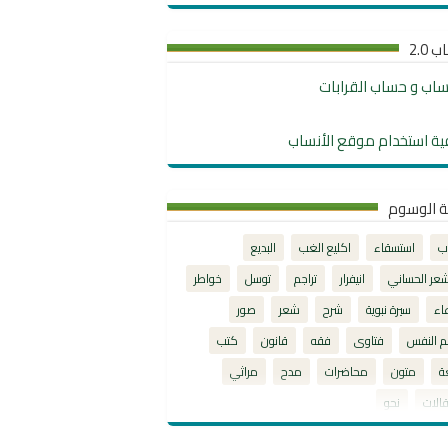
 2.0
نساب و حساب القرابات
ية استخدام موقع الأنساب
ة الوسوم
ب
استسقاء
اكليع الغب
البديع
شعر الحساني
انيفرار
تراجم
توسل
خواطر
اء
سيرة نبوية
شرح
شعر
صور
م النفس
فتاوى
فقه
قانون
كتب
ة
متون
محاضرات
مدح
مراثي
الات
نحو