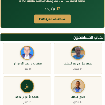
خريطة تفاعلية لآبار أهل أعمر إيديقب التاريخية بمنطقة الترارزة
17
بئراً تاريخية
استكشف الخريطة
الكتاب المساهمون
محمد فال بن عبد اللطيف
يعقوب بن عبد الله بن أبن
44 مقال
36 مقال
الأ
ديدي النجيب
محمد الأزعر بن حامد
35 مقال
31 مقال