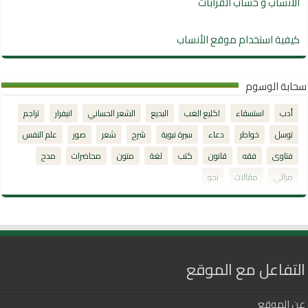
الأنساب و حساب القرابات
كيفية استخدام موقع الأنساب
سحابة الوسوم
أدب
استسقاء
اكليع الغب
البديع
الشعر الحساني
انيفرار
تراجم
توسل
خواطر
دعاء
سيرة نبوية
شرح
شعر
صور
علم النفس
فتاوى
فقه
قانون
كتب
لغة
متون
محاضرات
مدح
مراثي
مقالات
نحو
التفاعل مع الموقع
عن الموقع