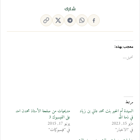
شارك
معجب بهذه:
تحميل...
مرتبط
السيدة أم الخير بنت محمد عالي بن زياد
مديحيات من صفحة الأستاذ محمدن امد
في ذمة الله
على الفيسبوك 3
مايو 15, 2023
يونيو 17, 2015
في "الاخبار"
في "فيسبوكيات"