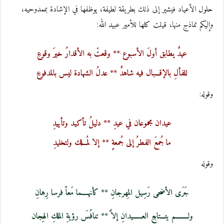
حلول الأعياد فيشير إلى ذلك بطريقة لطيفة، يوظفها في الإشادة بممدوحيه،
وإليكم نماذج منها، قيلت كلها للأمير عبيد الله:
عيدٌ يطابق أولَ الأسبوع ** وقعتْ به الأقدارُ خيرَ وقوعِ
للفألِ بالإقـــبال فيه شاهدٌ ** عدلُ الشهادة ليس بالمدفوعِ
وقوله:
عيدان مجموعان في عيدِ ** دليلُ تأكيد وتأييدِ
ما جُمعَ الفطرُ إلى جُمعةٍ ** إلا لمُـــلك ولتخليدِ
وقوله
جَرَى الأضحى رَسِيل المِهرجانِ ** كأنهــــما مَعاً فرسا رِهانِ
ولــــــــم يتـــتابعِ العــــــيدانِ إلاَّ ** تنافُسَ رؤيةِ الملكِ الهِجان