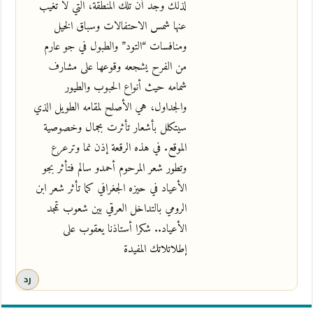
لذلك وجد أن تلك المنطقة، التي لا تغيب
عنها شمس الاحتفالات وسباق الخيل
ومنافسات “التود” والطبول في جو عارم
من الفرح يشجعه وقوعها على مشارف
شمامه حيث أنواع الحبوب والطيور
والجداول، هي الأصلح لمقامه الطويل الذي
سيتكلل بأشعار تأثرت بجمال وخصوصية
الموقع. في هذه الرقعة إذن نما وترعرع
وتطور شعر المرحوم أحمدو سالم فتأثر بجو
الأعياد في حيزه الجغرافي كما تأثر شعر ابن
الرومي بالتداخل العرقي بين شعوب تمجد
الأعياد.. شكرا أستاذنا يعقوب على
إطلاتلاتك المفيدة
رد