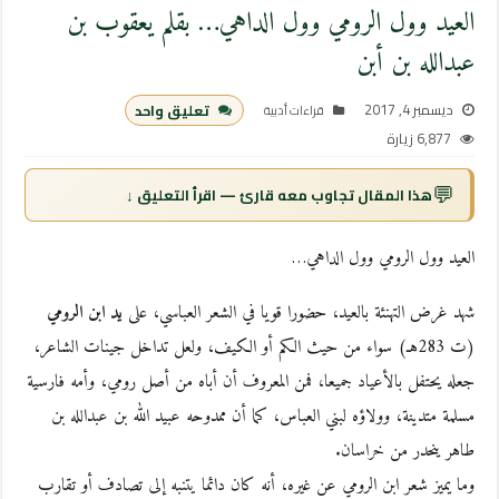
العيد وول الرومي وول الداهي… بقلم يعقوب بن
عبدالله بن أبن
ديسمبر 4, 2017
تعليق واحد
قراءات أدبية
6,877 زيارة
💬
هذا المقال تجاوب معه قارئ — اقرأ التعليق ↓
العيد وول الرومي وول الداهي…
شهد غرض التهنئة بالعيد، حضورا قويا في الشعر العباسي، على
يد ابن الرومي
(ت 283هـ) سواء من حيث الكم أو الكيف، ولعل تداخل جينات الشاعر،
جعله يحتفل بالأعياد جميعا، فمن المعروف أن أباه من أصل رومي، وأمه فارسية
مسلمة متدينة، وولاؤه لبني العباس، كما أن ممدوحه عبيد الله بن عبدالله بن
طاهر ينحدر من خراسان.
وما يميز شعر ابن الرومي عن غيره، أنه كان دائما يتنبه إلى تصادف أو تقارب