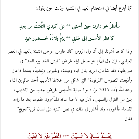
كما أبدع أيضا في استخدام العيد في التشبيه وذلك حين يقول:
سأنظرُ نحو دارك حين أخشى ** على كبدي التُّفتتَ من بعيدِ
كما نظر الأســـير إلى طليقٍ ** يؤمُّ بلادَهُ لحـــــضور عيدِ
وإذا كنا قد أشرنا، إلى أن ول الرومى كان فارس غرض التهنئة بالعيد في العصر
العباسي، فإن ول الدَّاهِ هو حامل لواء غرض “فيش الغيد يوم العيد” في
موريتانيا، فقد شاعت امريم بنت اباه وعيشة، ولحبوس ولِخديدْ، بعدما ذاعت
وأذيعت النصوص “المرفودة” التي شكل من خلالها الأديب
أحمد سالم بن الداه
رحمه الله (ت 2016 م) ، نواة صلبة لتأسيس غرض جديد من التشبيب،
يتميز عن الغزل والنسيب، أنار فيه لاحبا سافه المتأخرون فقفوه، بعد ما رامه
القدماء فأشووه، وقد أشار إلى ذلك في نص كتبه على لسان قرية”لعويج”
فقال:
يَحْـــمَدُّ سَـــالِمْ لاَ اتْــــلَيْتْ *** اتْخَصَّرْ لِغْنَ لاَ ابْغَيْتْ