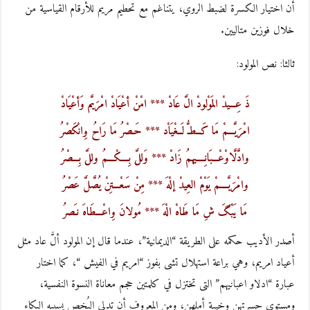
أن اختيار الكسرة لضبط الروي، يتناغم مع تحطيم مريم للأرقام القياسية من
خلال فوزين متاليين.
ثالثا: نص المولود:
ذَ عِـــيدْ المَوْلودْ الَّ عَادْ *** امْنْ أعْيَادْ امْرَيَّم وَأعْيَادْ
امْرَيَّـــمْ مَا كَــطـُّ لَــغْيَاْد *** حَـصْرُ مَا رَاحُ وِانْكَصْرُ
وادَّلَّاوْعْـــبَانِــــيهمُ زَادْ *** وَللَّ بِــــكْـــمُ وللَّ بِـــصْرُ
وامْرَيَّــــمْ يَوْمْ العِيدْ إلْهَ *** مِنْ سَعْـــتِنْ يُصَّلَّ عَصْرُ
مَا يَبْگَ شِ مَا طَاهْ الْهَ *** مُولانَ وِاعْـــطَاهَ نـَصرُ
أصدر الأديب حكمه على الطريقة “الديمانية”، عندما قال إن المولود ألَّ عاد مثل
أعياد امريم، وهي براعة استهلال تشى بفوز “امريم في الفيش “، كما اختار
عبارة “ادلاو اعبانيهم” التى تختزل في كلمتين حجم معاناة النسوة النفسية،
ومستوى حسرتهن وخيبة أملهن، ومن المعروف أن تدلى البُخص يسببه البكاء