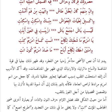
حَصْرولِكْ فِرْكَانُ وِحْرَاشْ *** فِيهْ الْفَـــيْشْ أُجَيْتِيهْ انْتِ
وِالِّ مِنْـهُمْ كَانْ ابْعَقْلُ طَاشْ *** وِاتْهَيْتِ مِنْ فَمْ أُتْسَنْتِ
وِاكْــــتِلْ لِعْلَيَاتْ التِّخْوَاشْ *** مِنِّـــكْ وِاسْكِتِّ وِاسْكِنْتِ
تَمَّيْـــــتِ بَاشْ اجْتَمْعُ بَاشْ *** ازْيِنْـــتِ فِي العَيْنْ أُبِنْتِ
يَا امْرَيَّمْ مَا شَطْنِكْ لِكْبَاحْ *** انْـــتِ كَـــاعْ امْرَيَّمْ كِنْتِ
وِامْنَيْنْ اخْلكْ لِكْبَاحْ أُبَاحْ *** مَا عَــادْ امْرَيَّمْ كُونْ انْتِ
يبدو لنا أن نص الأضحى متأخرٌ زمنيا عن الفطر، وقد ظهر ذلك جليا في قوة
المنافسة واتساع دائرتها، والارتباك الذي ظهر على المتنافسات، وقد أكد الأديب
أن إلفه استحقت اللقب بسبب اتصافها بمعايير خلقية نادرة. كما جعل من اسم
امريم مرادفا لراص انعامة، فكأنه يشير بذلك إلى أن نسوة المدينة تأثرن بها
وتقمصن شخصيتها من أجل الفوز باللقب.
أما من حيث الشكل فقد فضل التزام حرف النون والتاء، أو بعبارة أخرى ضمير
المخاطب المؤنث “انتِ”، ولا يخفى ما في ذلك من التحديد و”اطريح اصبع”، كما