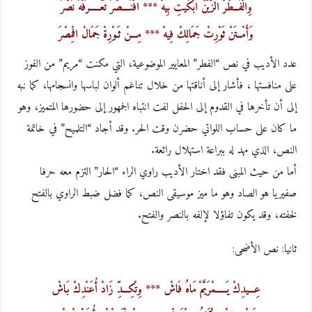
وِالْفَــطْرْ الزَّيْنْ ابْكَيتِ بِيهْ *** افْنَــــصْرَ تَعْـــــرَفْهَ نَصْرَ
وَأَمْــتَنْ ثَوْرِتْ جَمَالِكْ فِيهْ *** مِـــنْ ثَـوْرِةْ جَمَالْ افْمِصْرَ
عدد الأديب في نص “الفطر” المعايير الموضوعية، التي مكنت “مريم” من الفوز
على منافستها ، فأشار إلى أناقتها من خلال تناغم ألوان لباسها وانسجامها، كما نبه
إلى أن تأخرها في القدوم إلى الحفل لفت انتباه الجمهور إلى حضورها المتميز، وهو
ما كان على حساب اللواتي حضرن وقت الحر. وقد أجاد “التلميح” في خاتمة
النص، الذي مهد له ببراعة استهلال رائعة.
أما من حيث المبنى فقد اختار الأديب راوي الراء “الحار” التزم معه حرفا
صفيريا هو الصاد وهو ما ميز موسيقى النص، كما فضل ضبط الراوي بالفتح
لخفته، وقد يكون تفاؤلا لإلفه بالنصر والفتح.
ثانيا: نص الأضحى:
عِـــيدِكْ يَـــــمْرَيَّمْ مَاهُ فَاشْ *** وِتْكِـــدِّ زَادْ أُعَنْدِكْ بَاشْ