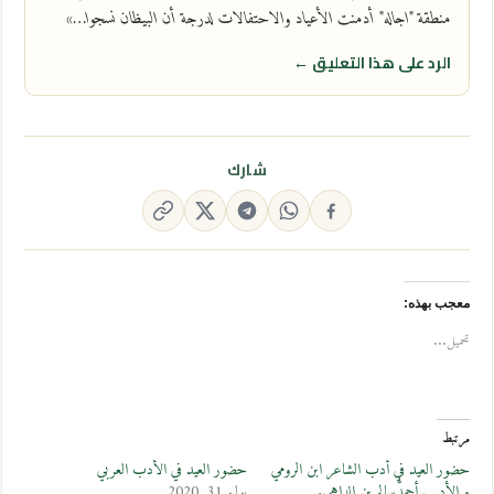
منطقة "اجاله" أدمنت الأعياد والاحتفالات لدرجة أن البيظان نسجوا…»
الرد على هذا التعليق ←
شارك
معجب بهذه:
تحميل...
مرتبط
حضور العيد في أدب الشاعر ابن الرومي
حضور العيد في الأدب العربي
و الأديب أحمدُّسالم بن الداهي.
يوليو 31, 2020