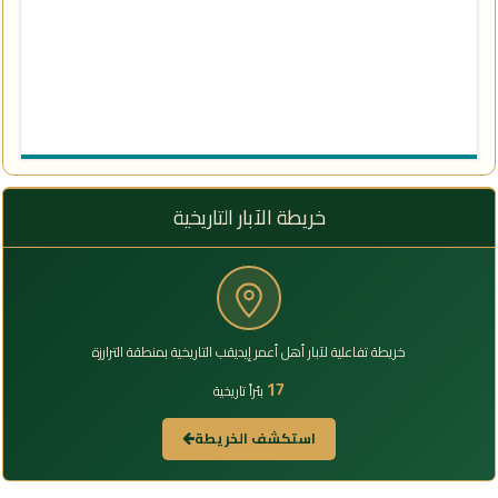
خريطة الآبار التاريخية
خريطة تفاعلية لآبار أهل أعمر إيديقب التاريخية بمنطقة الترارزة
17
بئراً تاريخية
استكشف الخريطة