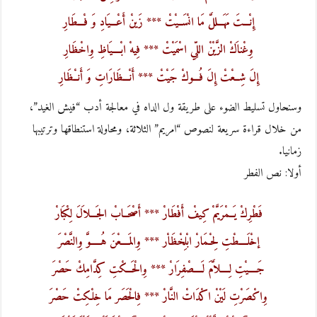
إِنْـــتَ مَهَـــللَّ مَا انْسَــيْتْ *** زَينْ أَعْـــيَادِ وَ فْـــطَارِ
وِغْناَكْ الزَّيْنْ اللِّي اسْمَيْتْ *** فِيهْ ابْــــيَاظِ وِاخْظَارِ
إِلَ شِــعْتْ إِلَ فُـــوكْ جَيْتْ *** أَنْـــظَارَاتِ وَ أَنــْظَارِ
وسنحاول تسليط الضوء على طريقة ول الداه في معالجة أدب “فيش الغيد”،
من خلال قراءة سريعة لنصوص “امريم” الثلاثة، ومحاولة استنطاقها وترتيبها
زمانيا.
أولا: نص الفطر
فَطْرِكْ يَــمْرَيَّمْ كِيفْ أَفْطَارْ *** أَصْحَــابْ الجَـــلاَلَ لِكْبَارْ
إخْلَــــطْتِ لِحْـمَارْ ابْلِخْظَاْر *** وِالمَــــعْنَ هُـــــوَّ وِالنَّصْرَ
جَــــيْتِ لِــــلاَّمَ لَــــصْفِرَارْ *** وِالْحَـــكْتِ كِدَّامِكْ حَصْرَ
وِاكْصَرْتِ لَيْنْ اكْدَاتْ النَّارْ *** فِالْحَصَر مَا خِلْكِتْ حَصْرَ