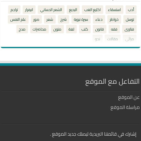
أدب
استسقاء
اكليع الغب
البديع
الشعر الحساني
انيفرار
تراجم
توسل
خواطر
دعاء
سيرة نبوية
شرح
شعر
صور
علم النفس
فتاوى
فقه
قانون
كتب
لغة
متون
محاضرات
مدح
مراثي
مقالات
نحو
التفاعل مع الموقع
عن الموقع
مراسلة الموقع
إشترك في قائمتنا البريدية ليصلك جديد الموقع .