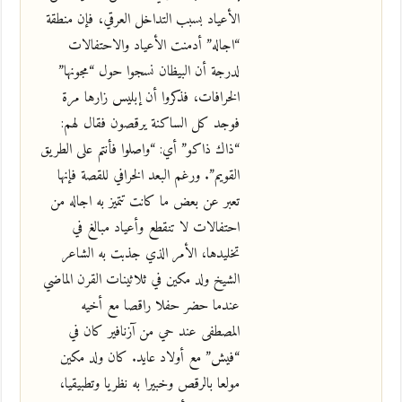
الأعياد بسبب التداخل العرقي، فإن منطقة
“اجاله” أدمنت الأعياد والاحتفالات
لدرجة أن البيظان نسجوا حول “مجونها”
الخرافات، فذكروا أن إبليس زارها مرة
فوجد كل الساكنة يرقصون فقال لهم:
“ذاك ذاكو” أي: “واصلوا فأنتم على الطريق
القويم”. ورغم البعد الخرافي للقصة فإنها
تعبر عن بعض ما كانت تتميز به اجاله من
احتفالات لا تنقطع وأعياد مبالغ في
تخليدها، الأمر الذي جذبت به الشاعر
الشيخ ولد مكين في ثلاثينات القرن الماضي
عندما حضر حفلا راقصا مع أخيه
المصطفى عند حي من آزنافير كان في
“فيش” مع أولاد عايد. كان ولد مكين
مولعا بالرقص وخبيرا به نظريا وتطبيقيا،