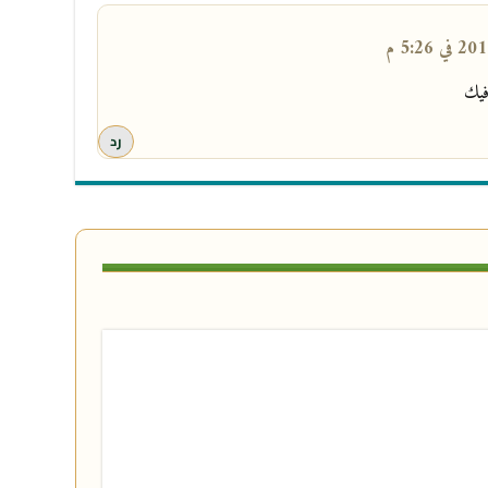
فيك
رد