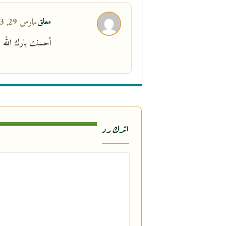
معلق
مارس 29, 2013 في 5:26 م
أحسنت بارك الله 
اترك رد