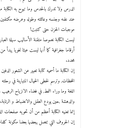
الدرس ولا تدرك بالحدس وما تبوح به الكتابة م
عند علمه وجنسه وعائلته وطوله وعرضه مكتفين ب
موجبات الحزن حتى كتبت!
ليست الكتابة نصوصا متقنة الأساليب سهلة العبار
أرقاما جغرافية كما أنها ليست عبثا لغويا يبد
محدد.
إن الكتابة ما أسميه كتابة تعبير عن الشعور الدفين
اللحظات, وترسم لخطى الخيال المتباينة في رحلته
اللغة وما وراء النمط, في فضاء الانزياح الرهي
والدهشة ,حين يودع العقل والانضباط و الرتابة، 
إنما تعنيه الكتابة أعظم من أن تحويه صفحات الد
إن الحروف التي تتصل ببعضها بعضا مكونة كلم