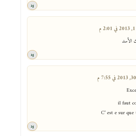
رد
 م
 الأسد
رد
Exce
il faut c
C’ est e sur que 
رد