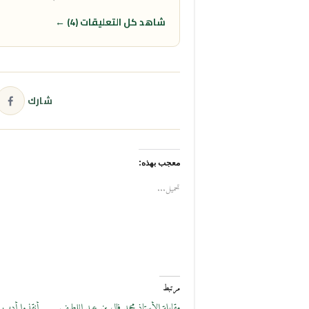
شاهد كل التعليقات (4) ←
شارك
معجب بهذه:
تحميل...
مرتبط
مقابلة الأستاذ محمد فال بن عبد اللطيف
أنقذوا أدب ا