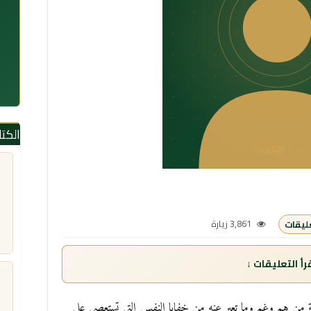
الكت
3,861 زيارة
ابة من هم وغم وما تعبر عنه من خفايا النفس التي تستعصي على