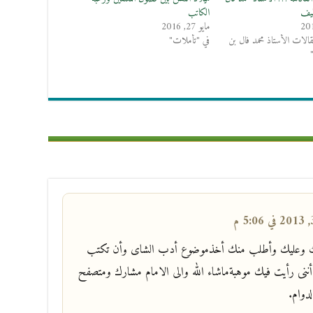
طيف
الكاتب
مايو 27, 2016
الات الأستاذ محمد فال بن
في "تأملات"
فيك وعليك وأطلب منك أخذموضوع أدب الشاى وأن تكتب
ننى رأيت فيك موهبةماشاء الله والى الامام مشارك ومتصفح
لدوام.