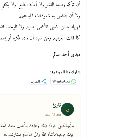
أن نتركه وديعة النشر ولا أمانة الطبع, ولا يكفي أ
ولا أن ننافس به شعوذات المبدعين,
فهيهات؛ لن ينسى الأعمى بصره, ولا الوحيد فقي
كما قالت العرب, ومن سره أن يرى فكره أو يسمعه
ديدي أحمد سالم
شارك هذا الموضوع:
WhatsApp
المزيد
قارئ
ق
منذ 13 سنة
«أيهاالشيل بارك فيك وعليك وأطلب منك أخذ
فيك موهبةماشاء الله والى الامام مشارك…»