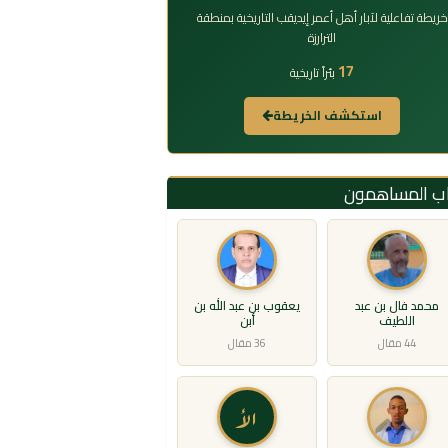
خريطة تفاعلية لآبار أهل أعمر إيديقب التاريخية بمنطقة
الترارزة
17
بئراً تاريخية
استكشف الخريطة
اب المساهمون
محمد فال بن عبد
يعقوب بن عبد الله بن
اللطيف
أبن
44 مقال
36 مقال
الأ