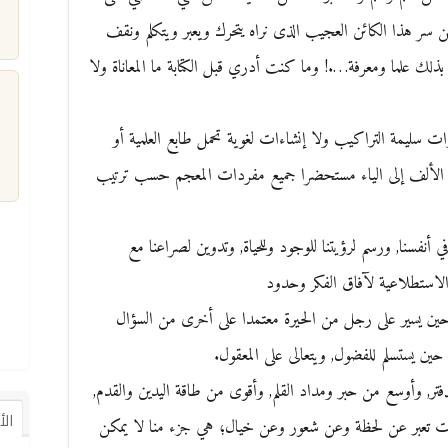
ن سر هذا الكائن العجيب الذى نراه يتحرك ويعبر ويتكلم ونقف
ذلك علما ومعرفة….! وما كنت أدري قبل الكتابة ما المعاناة ولا
ات سليمة التراكيب ولا إنشاءات لغوية تحمل طابع العلمية أو
م
أ من الألف إلى الياء مستحضرا جميع مفردات المعجم حسب ترتيب
 في أنفسنا, ورسم لرؤيتنا للوجود وللحياة, وتدوين لصراعنا مع
 الاستطلاعية لآفاق الفكر وحدود
ب حين يسير على رجل من الحيرة معتمدا على أخرى من السؤال
حين يستسلم للفضول, ويتعالى على المعقول.
فتر, وأوسع من حبر ومداد القلم, وأقوى من طاقة اليدين والقدم,
ال
ات تعبر عن لحظة وعن شعور وعن خيال؛ هي جزء منا لا يمكن