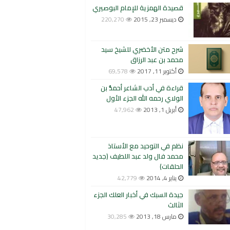
قصيدة الهمزية للإمام البوصيري
ديسمبر 23, 2015
220,270
شرح متن الأخضري للشيخ سيد
محمد بن عبد الرزاق
أكتوبر 11, 2017
69,578
قراءة في أدب الشاعر أحمدُّ بن
الولاي رحمه الله الجزء الأول
أبريل 1, 2013
47,962
نظم في التوحيد مع الأستاذ
محمد فال ولد عبد اللطيف (جديد
الحلقات)
يناير 4, 2014
42,779
جيدة السبك في أخبار العلك الجزء
الثالث
مارس 18, 2013
30,285