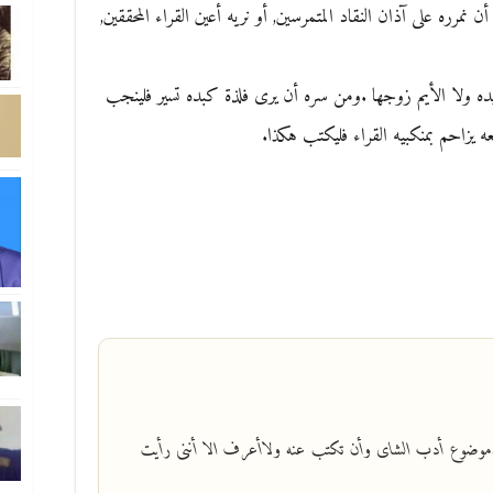
ن نمرره على آذان النقاد المتمرسين, أو نريه أعين القراء المحققين,
ده ولا الأيم زوجها .ومن سره أن يرى فلذة كبده تسير فلينجب
 يزاحم بمنكبيه القراء فليكتب هكذا.
موضوع أدب الشاى وأن تكتب عنه ولاأعرف الا أننى رأيت