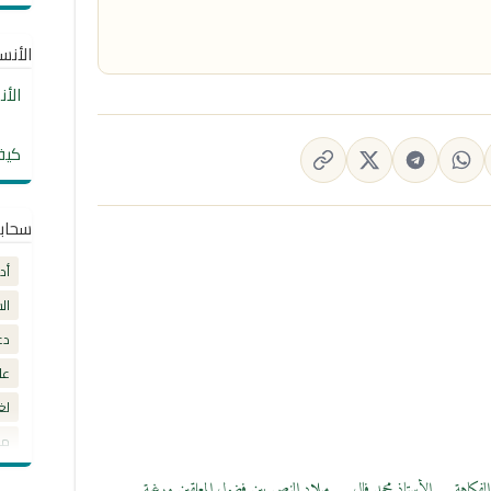
الأنساب
الأ
كيف
سحاب
أد
ال
دع
عل
لغ
مق
لفكاهة … الأستاذ محمد فال
ميلاد النص بين فضول المعلقين ورغبة