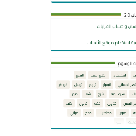
 2.0
نساب و حساب القرابات
ية استخدام موقع الأنساب
ة الوسوم
ب
استسقاء
اكليع الغب
البديع
شعر الحساني
انيفرار
تراجم
توسل
خواطر
اء
سيرة نبوية
شرح
شعر
صور
م النفس
فتاوى
فقه
قانون
كتب
ة
متون
محاضرات
مدح
مراثي
الات
نحو