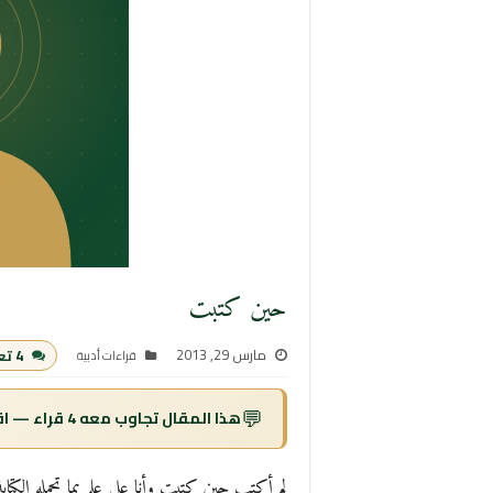
حين كتبت
مارس 29, 2013
4 تعليقات
قراءات أدبية
💬
هذا المقال تجاوب معه 4 قراء — اقرأ التعليقات ↓
لم أكتب حين كتبت وأنا على علم بما تحمله الكت