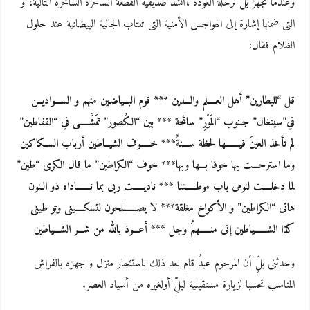
وعندما تجهز بلّ لرحلة العودة ،أنشد صديقيه القطعة الساحرة الساخرة التالية، و
التى ضمنها إشارة إلى الهواجس الأمنية التى تنتاب الجالية البيضانية عند حلول
الظلام فقال:
قل “للبطارين” أهل العــــلم والـــدين *** قوم البــياضـين منهم و الســـواديــن
في”سينغال” جـنوب “المَوْرِ” سائحة *** بين “الكُصور” تمَشَّـــــى في “القفاطين”
لم تأخذ العينَ فيـــــــها لحظة ســـنةٌ*** خـــــوف الشيــاطين أرباب الســكاكين
وما استرحـــت بها خوفا بـــها وبها*** خوف “الكراطين” ما قال الكرى “طين”
لما دخلــــت لنومى باب موطـــــننا *** ناديـــــت ربى بما نـــــــاداه ذو الـنون
هاتى “الكراطين” و الأكواخ مغلقة*** لا يصـــــــلحون لتسكــــينى وتو طينى
كذا الشــــــياطين إنى منـــــهمُ وجل *** أعـــوذ بالله من شـــر الشـــياطين
وحدثنى بلِّ أن المرحوم عبدُ قام بعد ذلك باستئجار منزل و جهزه بالفراش
المناسب تحسبا لزيارة مستقبلية لبلِّ أولغيره من أسياد العصر.