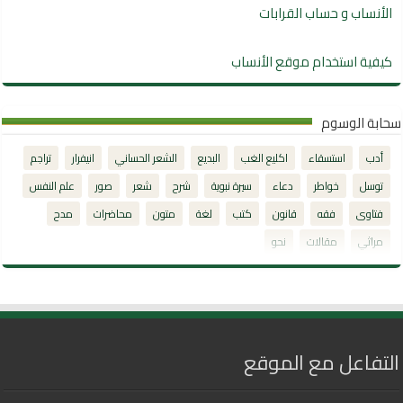
الأنساب و حساب القرابات
كيفية استخدام موقع الأنساب
سحابة الوسوم
أدب
استسقاء
اكليع الغب
البديع
الشعر الحساني
انيفرار
تراجم
توسل
خواطر
دعاء
سيرة نبوية
شرح
شعر
صور
علم النفس
فتاوى
فقه
قانون
كتب
لغة
متون
محاضرات
مدح
مراثي
مقالات
نحو
التفاعل مع الموقع