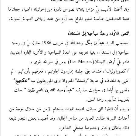
وقد أتحفنا الأديب بلِّ مؤخرا بثلاثة نصوص نادرة من إخوانياته المحلية، جعلناها
هدية للمتصفحين بمناسبة ظهور الموقع بعد أيامٍ من حجبه لدواعى الصيانة السنوية.
النص الأول: رحلة سياحية إلى السنغال
اصطحب السيد
عبدُ بن بـگ
رحمه الله في خريف 1986 خليله بلِّ في رحلة
سياحية إلى السنغال، بغية تعريفه على المعالم السياحية و الأثرية للجارة الجنوبية.
غادر بلِّ أرض البيظان(Les Maures) ,ومر في طريقه بقرى و
“اكصورالولوف”، فشاهد بنى جلدته يمارسون تجارتهم ، فعرفهم بأزيائهم . ثم
انتهى به المطاف في مدينة “رفسك” المعروفة لدى الموريتانيين ب
“تنكجيج”
وقضى بها أياما فى حوانيت صديقيه
“عبدُ وسيد محمد بن ناصر الدين ”
حلت
بقبريهما شآبيب رحمة المبين.
و يبدو أن الفترة التى سبقت قدومه تميزت بانعدام الامن من خلال موجة من
أحداث السرقة طالت العديد من متاجر الجالية. وقد أصيب بعض التجار نتيجة
ذلك بالقلق والتوتر وخصوصا صديقي الشاعر.