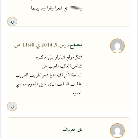
راااااااااااااائع شعرا ونثرا وما بينهما
رد
متصفح
مارس 9, 2014 في 11:48 ص
نشكر موقع انيفرار علي مانشره
لشاعرناالغائب المغيب عن
الساحةالأدبيةفهذاهوالشعرالطريف الظريف
الخفيف اللطيف الذي يزيل الهموم ويرضي
العموم
رد
غير معروف