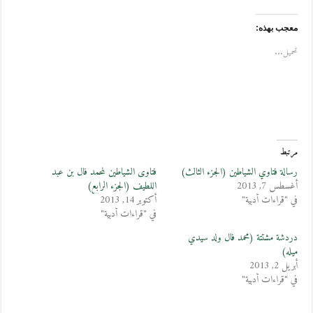
معجب بهذه:
تحميل...
مرتبط
رسالة فتاوي الشياطين (الجزء الثالث)
فتاوى الشياطين لمحمد فال بن عبد
أغسطس 7, 2013
اللطيف (الجزء الرابع)
في "قراءات أدبية"
أكتوبر 14, 2013
في "قراءات أدبية"
دردشة مشتتة (محمد فال ولد سيدي
ميله)
أبريل 2, 2013
في "قراءات أدبية"