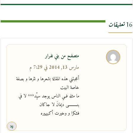
16 تعليقات
متصفح من بني نفرار
مارس 13, 2014 في 7:29 م
أعجبتني هذه المقالة بشعرها و نثرها و بصفة
خاصة البيت
ما مثله فــي الناس يوجد سيِّد*** لا في
بنــــــــــى ديمانَ لا جاكان
فشكرا و وخيرت أكبيييره
رد