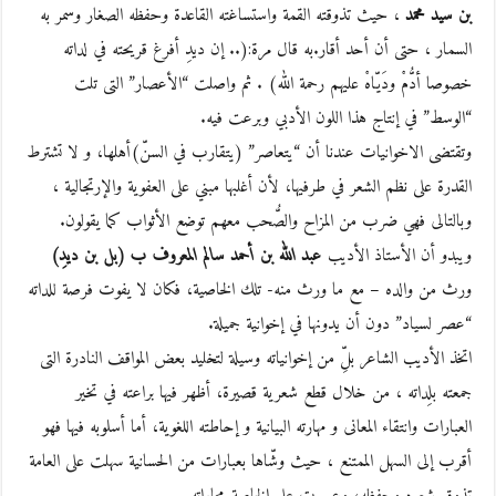
بن سيد محمد
، حيث تذوقته القمة واستساغته القاعدة وحفظه الصغار وسمر به
السمار ، حتى أن أحد أقار.به قال مرة:(.. إن ديدِ أفرغ قريحته في لداته
خصوصا أدُّمْ ودَيّاهْ عليهم رحمة الله) . ثم واصلت “الأعصار” التى تلت
“الوسط” في إنتاج هذا اللون الأدبي وبرعت فيه.
وتقتضى الاخوانيات عندنا أن “يتعاصر” (يتقارب في السنّ)أهلها، و لا تشترط
القدرة على نظم الشعر في طرفيها، لأن أغلبها مبني على العفوية والإرتجالية ،
وبالتالى فهي ضرب من المزاح والصُّحب معهم توضع الأثواب كما يقولون.
ويبدو أن الأستاذ الأديب
عبد الله بن أحمد سالم المعروف ب (بل بن ديدِ)
ورث من والده – مع ما ورث منه- تلك الخاصية، فكان لا يفوت فرصة للداته
“عصر لسياد” دون أن يدونها في إخوانية جميلة.
اتخذ الأديب الشاعر بلِّ من إخوانياته وسيلة لتخليد بعض المواقف النادرة التى
جمعته بلِداته ، من خلال قطع شعرية قصيرة، أظهر فيها براعته في تخير
العبارات وانتقاء المعانى و مهارته البيانية و إحاطته اللغوية، أما أسلوبه فيها فهو
أقرب إلى السهل الممتنع ، حيث وشّاها بعبارات من الحسانية سهلت على العامة
تذوق شعره وحفظه، وعسرت على الخاصة مجاراته.