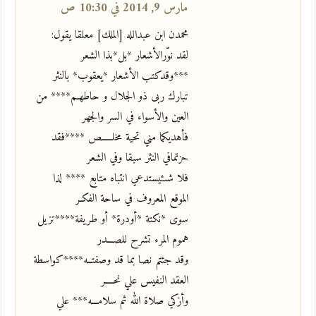
مارس 9, 2014 في 10:30 ص
محمدن ابن عبدالله [الملك] معلقا يقول:
لقد نوّرالأشعار *بل*بذا الشعر
***وقدكتب الأشعار *يعقوب* بالنثر
تبارك ربى ذو الجلال و حاطهـم**** من
العين والأسواء في السر والجهر
فأهديكما مني تحية مخلـــــص ****فقد
حزتمافي النثر سبقا وفي الشعر
فلا شىءيستدعي انتباه متابع **** لذا
الموقع المعروف في ساحة الفكـر
سوى *نكتة *أودرة* أو طريفة****تزيل
هموم المرء تشرح للصـــدر
وقد جئتم نصا بما قد وصفتــه****كواسطة
العقد النفيس علي نحــــر
وأزكي صلاة الله ثم سلامـــه*** علي