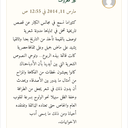
غير معروف
مارس 11, 2014 في 12:55 ص
كثيراما نسمع في مجالس الكبار عن قصص
تاريخية تحمل في ثناياها مدونة شعرية
توصف بالقيمة تأخذ من التاريخ بعدا وثائقيا
يشهد على ماض جميل وعلى ثقافةحصرية
كانت قائمة بهذه الربوع… وتوحي النصوص
الشعرية التي بين أيدينا بأن الأدباءهناك
كانوا يعيشون لحظات من الفكاهة والمزاح
من أمثال ما يدور بين الأصدقاء ويحدث
أن يدون ذلك في شعر يجعل من الطرافة
وخفة الظل سبيلا نحو الولوج بسرعة لقلوب
العام والخاص حتى تعتاده الذائقة وتفتقده
أحيانا ومن ذلك ما يسمى أدب
الاخوانيات.