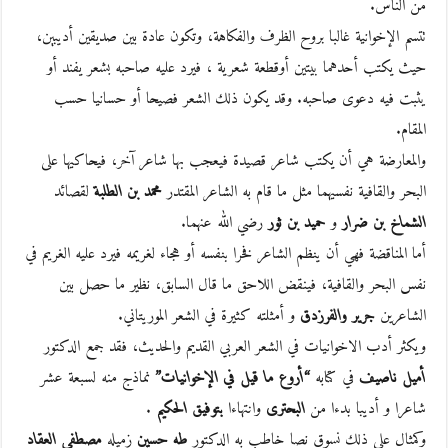
من الناس.
تتسم الإخوانية غالبا بروح الظرف والفكاهة، وتكون عادة بين صديقين أديبين،
حيث يكتب أحدهما بيتين أوقطعة شعرية ، فيرد عليه صاحبه بشعر يفند أو
يثبت فيه دعوى صاحبه. وقد يكون ذلك الشعر فصيحا أو حسانيا حسب
المقام.
والمعارضة هي أن يكتب شاعر قصيدة فيعجب بها شاعر آخر، فيحاكيها على
البحر والقافية نفسيهما مثل ما قام به الشاعر المقتدر
محمد بن الطلبة
لقصائد
الشماخ بن ضرار
و
حميد بن ثور
رضي الله عنهما.
أما المناقضة فهي أن ينظم الشاعر فخرا بنفسه أو هجاء لغريمه فيرد عليه الغريم في
نفس البحر والقافية، فينقض اللاحق ما قال السابق، نظير ما حصل بين
الشاعرين
جرير والفرزدق
و أمثلته كثيرة في الشعر الموريتاني.
ويكثر أدب الاخوانيات في الشعر العربي القديم والحديث، فقد جمع الدكتور
أميل ناصيف
في كتابه
“أروع ما قيل في الإخوانيات”
نماذج منه لسبعة عشر
شاعرا و أديبا بدءا من
البحترى
وانتهاءا
بتوفيق الحكيم
.
وكمثال على ذلك نسوق نصا خاطب به الدكتور
طه حسين
زميله
مصطفى العقاد