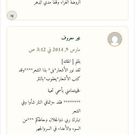
الروضة الغراء وقفا مدي الدهر
رد
غير معروف
مارس 9, 2014 في 3:12 ص
بقلم [ الملك]
لقد نور الأشعار*بل* بذا الشعر****وقد
كتب الأشعار*يعقوب*بالنثر
فحييتمامني بأسمي تحية
******** فقد حزتمافي النثر شأوا وفي
الشعر
تبارك ربي ذوالجلال وحاطكم ***من
السوء والأعداء في السروالجهر