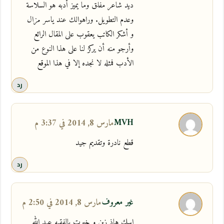
ديد شاعر مفلق وما يميز أدبه هو السلاسة
وعدم التطويل. وراهوالك عند ياسر مزال
و أشكر الكاتب يعقوب على المقال الرائع
وأرجو منه أن يركز لنا على هذا النوع من
الأدب فمثله لا نجده إلا في هذا الموقع
رد
MVH
مارس 8, 2014 في 3:37 م
قطع نادرة وتقديم جيد
رد
غير معروف
مارس 8, 2014 في 2:50 م
اسك هاذ زين و خيرت بالفقيه عبد الله