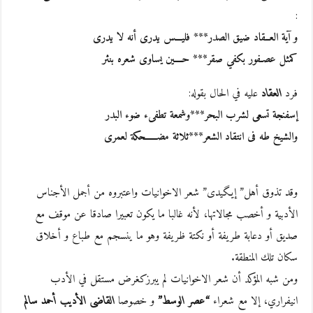
:
و آية العــقاد ضيق الصدر*** فليـــس يدرى أنه لا يدرى
كمثل عصـفور بكفي صقر*** حــــين يساوى شعره بنثر
فرد
العقاد
عليه في الحال بقوله:
إسفنجة تسعى لشرب البحر***وشمعة تطفىء ضوء البدر
والشيخ طه فى انتقاد الشعر***ثلاثة مضــــــحكة لعمرى
وقد تذوق أهل” إيـگيدى” شعر الاخوانيات واعتبروه من أجمل الأجناس
الأدبية و أخصب مجالاتها، لأنه غالبا ما يكون تعبيرا صادقا عن موقف مع
صديق أو دعابة طريفة أو نكتة ظريفة وهو ما ينسجم مع طباع و أخلاق
سكان تلك المنطقة.
ومن شبه المؤكد أن شعر الاخوانيات لم يبرزكغرض مستقل في الأدب
انيفراري، إلا مع شعراء
“عصر الوسط”
و خصوصا
القاضى الأديب أحمد سالم