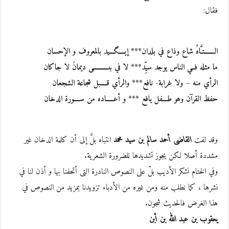
فقال:
الـــــــتـَّاهُ شاع وذاع في بلدان*** إيــــگـــيد بالمعروف و الإحسان
ما مثله فــي الناس يوجد سيِّد*** لا في بنــــــــــى ديمانَ لا جاكان
الرأي منه – ولا غرابة- نافع*** والرأي قــــبل شجاعة الشجعان
حفظ القرآن وهو طـــفل يافع *** و أعـــــاده من ســــورة الدخان
وقد لفت
القاضى أحمد سالم بن سيد محمد
انتباه بلَّ إلى أن كلمة الدخان غير
مشددة أصلا لكن يجوز تشديدها للضرورة الشعرية.
وفي الختام نشكر الأديب بلّ على النصوص النادرة التى أتحفنا بها و أذن لنا في
نشرها ، كما نطلب منه ومن غيره من الأدباء تزويدنا بمزيد من النصوص في
هذا الغرض فالحديث شجون.
يعقوب بن عبد الله بن أبن