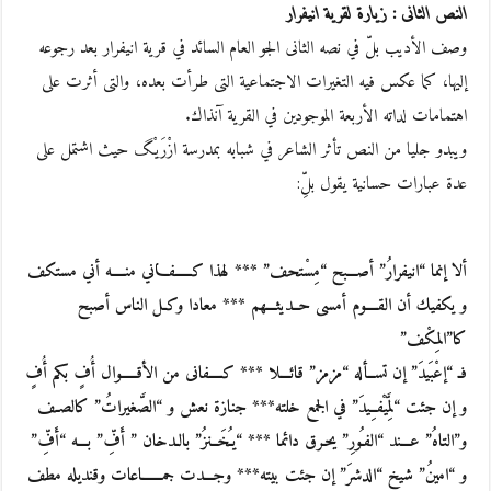
النص الثانى : زيارة لقرية انيفرار
وصف الأديب بلّ في نصه الثانى الجو العام السائد في قرية انيفرار بعد رجوعه
إليها، كما عكس فيه التغيرات الاجتماعية التى طرأت بعده، والتى أثرت على
اهتمامات لداته الأربعة الموجودين في القرية آنذاك.
ويبدو جليا من النص تأثر الشاعر في شبابه بمدرسة ازْرَيْگ حيث اشتمل على
عدة عبارات حسانية يقول بلِّ:
ألا إنما “انيفرارُ” أصـــبح “مِسْتحف” *** لهذا كـــــفـــاني منــــه أني مستكف
و يكفيك أن القــــوم أمسى حــديثـــهم *** معادا وكـل الناس أصبح
كا”المِكْف”
فـ “إعْبَيدَ” إن تســأله “مزمز” قائـــلا *** كــــفانى من الأقـــــوال أُفٍ بكم أُفٍ
و إن جئت “لِمَّيْفـِـيدَ” في الجمع خلته*** جنازة نعش و “الصَّغيراتُ” كالصـف
و”التاهُ” عـــند “الفـُورِ” يحـرق دائما *** “يـُخَــنزُ” بالـدخان ” أَفِّ” بـــه “أَفِّ”
و “امينُ” شيخ “الدشرَ” إن جئت بيته*** وجـــدت جمــــــاعات وقنديله مطف