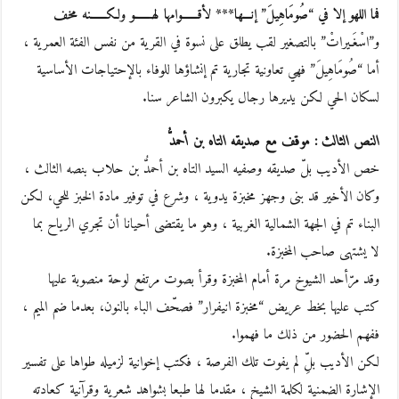
فما اللهو إلا في “صُومَاهِيلَ” إنـــها*** لأقــــــوامها لهـــــــو ولكــــــنه مخف
و”اسْغَـيراتْ” بالتصغير لقب يطلق على نسوة في القرية من نفس الفئة العمرية ،
أما “صُومَاهِيلَ” فهي تعاونية تجارية تم إنشاؤها للوفاء بالإحتياجات الأساسية
لسكان الحي لكن يديرها رجال يكبرون الشاعر سنا.
النص الثالث : موقف مع صديقه التاه بن أحمدُّ
خص الأديب بلّ صديقه وصفيه السيد التاه بن أحمدُّ بن حلاب بنصه الثالث ،
وكان الأخير قد بنى وجهز مخبزة يدوية ، وشرع في توفير مادة الخبز للحي، لكن
البناء تم في الجهة الشمالية الغربية ، وهو ما يقتضى أحيانا أن تجري الرياح بما
لا يشتهى صاحب المخبزة.
وقد مرّأحد الشيوخ مرة أمام المخبزة وقرأ بصوت مرتفع لوحة منصوبة عليها
كتب عليها بخط عريض “مخبزة انيفرار” فصحّف الباء بالنون، بعدما ضم الميم ،
ففهم الحضور من ذلك ما فهموا.
لكن الأديب بلِّ لم يفوت تلك الفرصة ، فكتب إخوانية لزميله طواها على تفسير
الإشارة الضمنية لكلمة الشيخ ، مقدما لها طبعا بشواهد شعرية وقرآنية كعادته