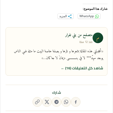
شارك هذا الموضوع:
WhatsApp
المزيد
متصفح من بني نفرار
م
منذ 12 سنة
«أعجبتني هذه المقالة بشعرها و نثرها و بصفة خاصة البيت ما مثله فــي الناس
يوجد سيِّد*** لا في بنــــــــــى ديمانَ لا جاكان…»
شاهد كل التعليقات (16) ←
شارك