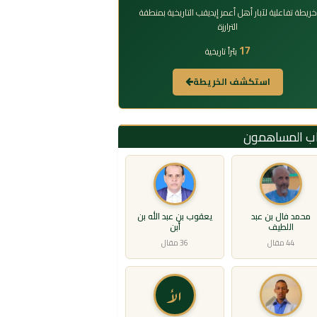
خريطة تفاعلية لآبار أهل أعمر إيديقب التاريخية بمنطقة
الترارزة
17
بئراً تاريخية
استكشف الخريطة
اب المساهمون
محمد فال بن عبد
يعقوب بن عبد الله بن
اللطيف
أبن
44 مقال
36 مقال
الأ