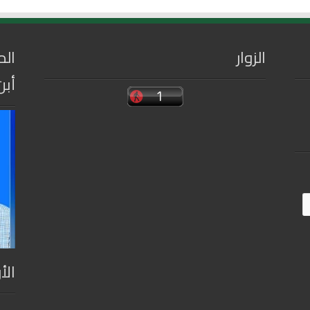
الزوار
الم
أبن
الأ