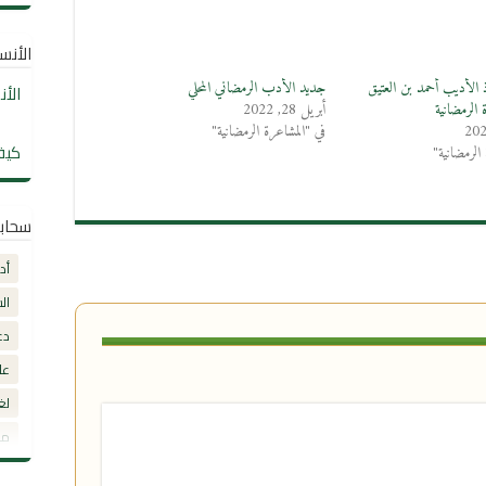
الأنساب
ذ الأديب أحمد بن العتيق
جديد الأدب الرمضاني المحلي
الأ
الرمضانية
أبريل 28, 2022
في "المشاعرة الرمضانية"
كيف
الرمضانية"
سحاب
أد
ال
دع
عل
لغ
مق