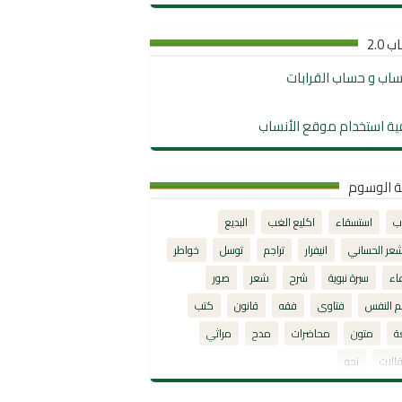
 2.0
نساب و حساب القرابات
ية استخدام موقع الأنساب
ة الوسوم
ب
استسقاء
اكليع الغب
البديع
شعر الحساني
انيفرار
تراجم
توسل
خواطر
اء
سيرة نبوية
شرح
شعر
صور
م النفس
فتاوى
فقه
قانون
كتب
ة
متون
محاضرات
مدح
مراثي
الات
نحو