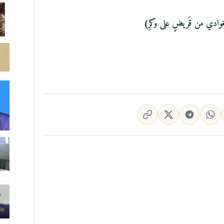
غوادي من قَريضٍ على وكرِ)