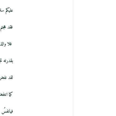
عليكم سلام 
فقد هجتم شع
فلا والذي 
بقدرته تجر
لقد نفض ال
كما انتف
فيانفسُ 