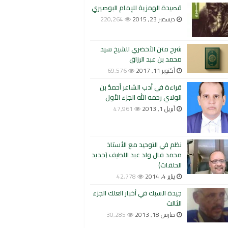
قصيدة الهمزية للإمام البوصيري
ديسمبر 23, 2015
220,264
شرح متن الأخضري للشيخ سيد
محمد بن عبد الرزاق
أكتوبر 11, 2017
69,576
قراءة في أدب الشاعر أحمدُّ بن
الولاي رحمه الله الجزء الأول
أبريل 1, 2013
47,961
نظم في التوحيد مع الأستاذ
محمد فال ولد عبد اللطيف (جديد
الحلقات)
يناير 4, 2014
42,778
جيدة السبك في أخبار العلك الجزء
الثالث
مارس 18, 2013
30,285