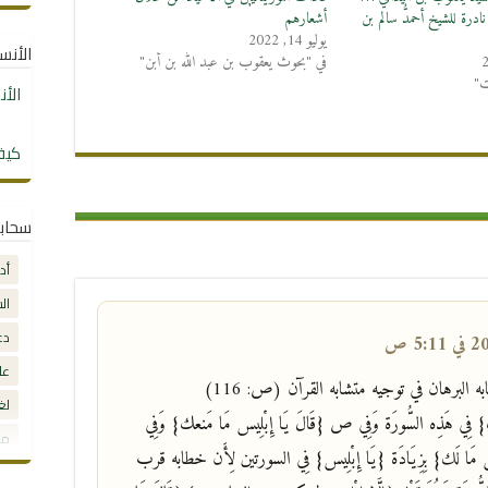
درة للشيخ أحمدُّ سالم بن
أشعارهم
يوليو 14, 2022
الأنساب
في "بحوث يعقوب بن عبد الله بن أبن"
ت"
الأ
كيف
سحاب
أد
ال
دع
عل
به البرهان في توجيه متشابه القرآن (ص: 116)
لغ
} فِي هَذِه السُّورَة وَفِي ص {قَالَ يَا إِبْلِيس مَا مَنعك} وَفِي
مق
لِيس مَا لَك} بِزِيَادَة {يَا إِبْلِيس} فِي السورتين لِأَن خطابه قرب