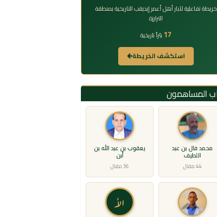
خريطة تفاعلية لآبار أهل أعمر إيديقب التاريخية بمنطقة
الترارزة
17
بئراً تاريخية
استكشف الخريطة
اب المساهمون
محمد فال بن عبد
يعقوب بن عبد الله بن
اللطيف
أبن
44 مقال
36 مقال
الأ