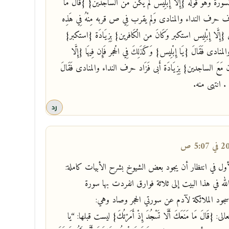
ُورَة وَهُوَ قَوْله {إِلَّا إِبْلِيس لم يكن من الساجدين} {قَالَ مَا
رف النداء والمنادى وَلم يقرب فِي ص قربه مِنْهُ فِي هَذِه
{إِلَّا إِبْلِيس استكبر وَكَانَ من الْكَافرين} بِزِيَادَة {استكبر}
ادى فَقَالَ {يَا إِبْلِيس} وَكَذَلِكَ فِي الْحجر فَإِن فِيهَا {إِلَّا
ن مَعَ الساجدين} بِزِيَادَة أَبى فَزَاد حرف النداء والمنادى فَقَالَ
} . انتهى منه.
رد
لأول في انتظار أن يجود بعض الشيوخ بشرح الأبيات كاملة:
لله في هذا البيت إلى ثلاثة فوارق انفردت بها سورة
ود الملائكة لآدم عن سورتي الحجر وصاد وهي:
ى: {قَالَ مَا مَنَعَكَ أَلَّا تَسْجُدَ إِذْ أَمَرْتُكَ} ليست قبلها: “يا