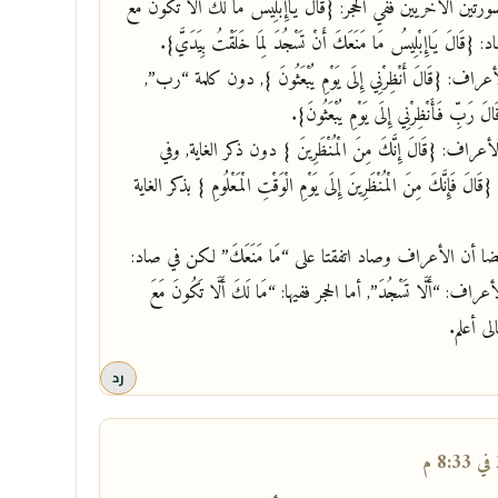
الأخريين ففي الحجر: {قَالَ يَاإِبْلِيسُ مَا لَكَ أَلَّا تَكُونَ مَعَ
{قَالَ يَاإِبْلِيسُ مَا مَنَعَكَ أَنْ تَسْجُدَ لِمَا خَلَقْتُ بِيَدَيَّ}.
عراف: {قَالَ أَنْظِرْنِي إِلَى يَوْمِ يُبْعَثُونَ }, دون كلمة “رب”,
َبِّ فَأَنْظِرْنِي إِلَى يَوْمِ يُبْعَثُونَ}.
عراف: {قَالَ إِنَّكَ مِنَ الْمُنْظَرِينَ } دون ذكر الغاية, وفي
 فَإِنَّكَ مِنَ الْمُنْظَرِينَ إِلَى يَوْمِ الْوَقْتِ الْمَعْلُومِ } بذكر الغاية
 أن الأعراف وصاد اتفقتا على “مَا مَنَعَكَ” لكن في صاد:
عراف: “أَلَّا تَسْجُدَ”, أما الحجر ففيها: “مَا لَكَ أَلَّا تَكُونَ مَعَ
الى أعلم.
رد