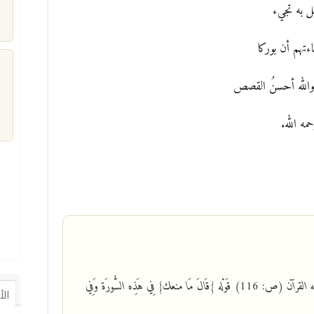
نمل به تجيء
اءتهم أن بوركا
الله أحسنُ القصص
م
ه الله.
«قال الكرماني في كتابه البرهان في توجيه متشابه القرآن (ص: 116) قَوْله {قَالَ مَا منعك} فِي هَذِه السُّورَة وَفِي
ال