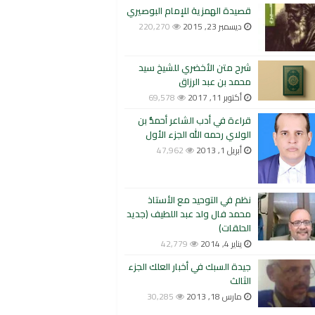
قصيدة الهمزية للإمام البوصيري
ديسمبر 23, 2015
220,270
شرح متن الأخضري للشيخ سيد
محمد بن عبد الرزاق
أكتوبر 11, 2017
69,578
قراءة في أدب الشاعر أحمدُّ بن
الولاي رحمه الله الجزء الأول
أبريل 1, 2013
47,962
نظم في التوحيد مع الأستاذ
محمد فال ولد عبد اللطيف (جديد
الحلقات)
يناير 4, 2014
42,779
جيدة السبك في أخبار العلك الجزء
الثالث
مارس 18, 2013
30,285