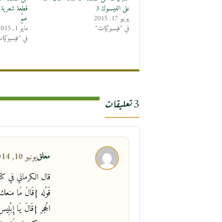
على الفيسبوك 3
قطعة شعرية نا
يونيو 17, 2015
عمِّ
في "فيسبوكيات"
مايو 1, 2015
في "فيسبوكيا
3 تعليقات
معلق
يونيو 10, 2014 في 5:11 ص
قال الكرماني في كتا
قَوْله {قَالَ مَا منعك
الْحجر {قَالَ يَا إِبْ