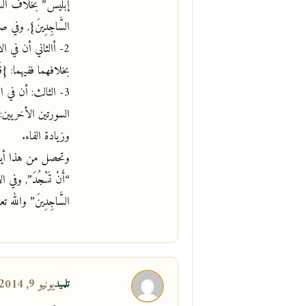
إبليس” بخلاف السورتين 
السَّاجِدِينَ}, وفي صاد: 
2- أالثاني أن في الأ
بخلافهما ففيهما: {قَالَ ر
3- الثالث: أن في الأ
السورتين الأخريين: {قَالَ
وزيادة الفاء.
وتحصل من هذا أيضا
“أَنْ تَسْجُدَ”, وفي الأ
السَّاجِدِينَ” والله تع
تلميد
يونيو 9, 2014 في 8:33 م