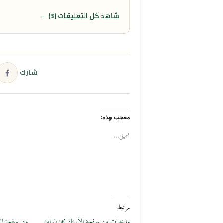
شاهد كل التعليقات (3) ←
شارك
معجب بهذه:
تحميل...
مرتبط
مديحيات من صفحة الأستاذ محمدن امد
من صفحة الس