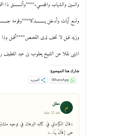
والسين والشهاب والمجــــيء****وألـــــــــق ذا ال
وتسع آيات وأدخل يــــــــــدكا****وقومه جــــــــ
وزيد قبل لا تخف لدى القصص****أقبل وذا و
انتهى نقلا عن الشيخ يعقوب بن عبد اللطيف رحم
شارك هذا الموضوع:
WhatsApp
المزيد
معلق
م
منذ 12 سنة
ص {قَالَ يَا…»