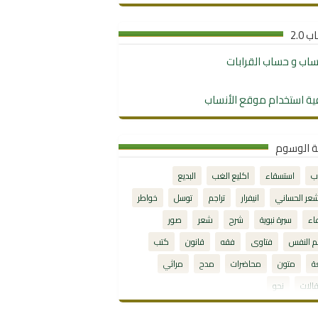
 2.0
نساب و حساب القرابات
ية استخدام موقع الأنساب
ة الوسوم
ب
استسقاء
اكليع الغب
البديع
شعر الحساني
انيفرار
تراجم
توسل
خواطر
اء
سيرة نبوية
شرح
شعر
صور
م النفس
فتاوى
فقه
قانون
كتب
ة
متون
محاضرات
مدح
مراثي
الات
نحو