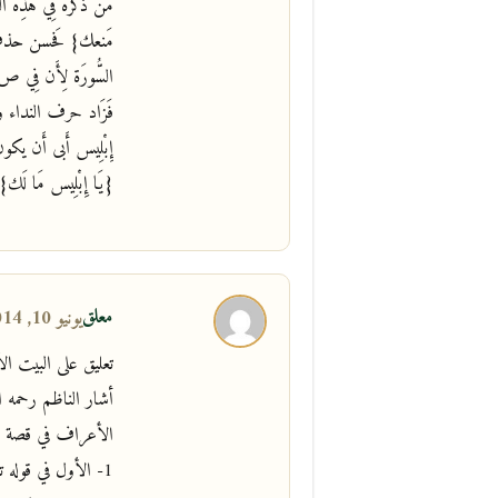
من ذكره فِي هَذِه السّ
مَنعك} فَحسن حذف ح
السُّورَة لِأَن فِي ص 
فَزَاد حرف النداء والمن
إِبْلِيس أَبى أَن يكو
{يَا إِبْلِيس مَا لَك
معلق
يونيو 10, 2014 في 5:07 ص
تعليق على البيت ا
أشار الناظم رحمه ا
الأعراف في قصة سج
1- الأول في قوله تعال