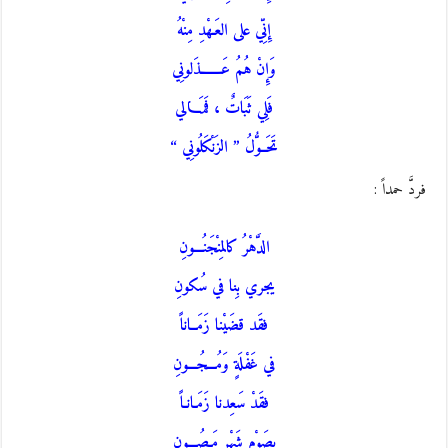
إِنِّي على العَـهْدِ مِنْهُ
وَإِنْ هُمُ عَـــــــذَلونِي
فَلِي ثَبَاتٌ ، فَمَـــالي
تَحَــوُّلُ ” الزَنْكَلُونِي “
فردَّ حمداً :
الدَّهْرُ كالمِنْجَنُـــونِ
يجري بِنا في سُكونِ
فقَد قضَيْنا زَمَــاناً
في غَفْلَةٍ وَمُـــجُـــونِ
فقَدْ سَعِدنا زَمَـانـاً
بصَوْمِ شَهْرٍ مَـصُـــونِ