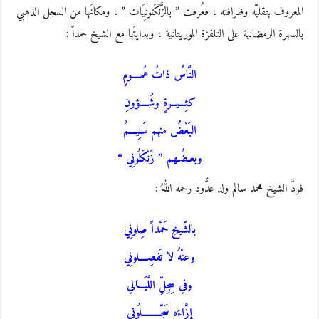
المعروف بتقلبّه وظرافته ، فعُرفت ” بالزَّنْكَلونِيَات ” ، ومكانَها من السجل الذهبي
بالسهرة الرمضانية على التلفزة الموريتانية ، وبدايتَها مع الشيخ حمداً :
النَّاسُ ذاتُ هُمــــومٍ
كثِـــيــرةٍ وشُــــؤونِ
البَعْضُ منهم سَلِيـــمٌ
وبعـضُـهم ” زَنْكَلُونِي “
فردَّ الشيخ محمد سالم ولد عدُّود رحمه اللهُ :
بالشّيخِ حَمْداً صِلونِي
وعنْهُ لا تَفصِــــلونِي
وفي سِجِلِّ اللَّيَـــالي
إِزَّاءَه سَجِّـــــــــلُوني