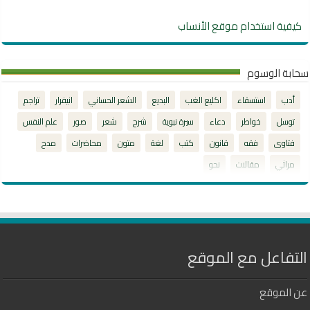
كيفية استخدام موقع الأنساب
سحابة الوسوم
أدب
استسقاء
اكليع الغب
البديع
الشعر الحساني
انيفرار
تراجم
توسل
خواطر
دعاء
سيرة نبوية
شرح
شعر
صور
علم النفس
فتاوى
فقه
قانون
كتب
لغة
متون
محاضرات
مدح
مراثي
مقالات
نحو
التفاعل مع الموقع
عن الموقع