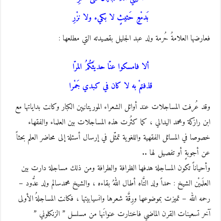
بَدمْعٍ حَثيثٍ لا بكيء ولا نزْرِ
فعارضها العلامةُ حُرمة ولد عبد الجليل بقصيدته التي مطلعها :
ألا فامسكوا عنّا حديثَكُمُ المرّا
قذفتمْ به لا كان في كبدي جَمْرا
وقد عُرفت المساجلات عند أوائل الشعراء الموريتانيين الكبار وكانت بداياتها مع
ابن رازكة ومحمد اليدالي ، كما كثُرت هذه المساجلات بين العلماء والفقهاء
خصوصا في المسائل الفقهية واللغوية تمثّل في إرسال أسئلة إلى محاضر العلم بحثاً
عن أجوبةٍ أو تفصيل لها ..
وأحياناً تكون المساجلة هدفها الظرافة والطرافة ومن ذلك مساجلة دارت بين
العلَميْن الشيخ : حمداً ولد التَّاه أطال اللهُ بقاءه ، والشيخ محمدسالم ولد عدُّود –
رحمه الله – تميزت بموضوعها ورِقَّة شعرها وانسيابيتها ، فكانت المساجلةُ الأولى
آخر تسعينات القرن الماضي فاختارت عنوانَها من مسلسل ” الزنكلوني ”