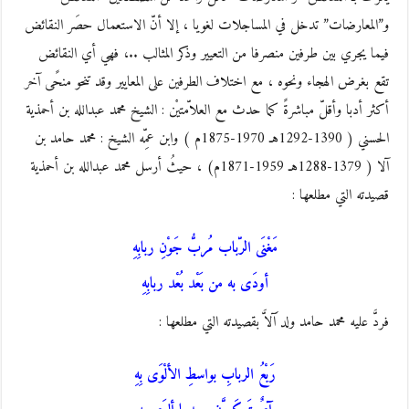
و”المعارضات” تدخل في المساجلات لغويا ، إلا أنّ الاستعمال حصَر النقائض
فيما يجري بين طرفين منصرفا من التعيير وذكر المثالب ..، فهي أي النقائض
تقع بغرض الهجاء ونحوه ، مع اختلاف الطرفين على المعايير وقد تنحو منحًى آخر
أكثر أدبا وأقلّ مباشرةً كما حدث مع العلاّمتيْن : الشيخ محمد عبدالله بن أحمذية
الحسني ( 1390-1292هـ 1970-1875م ) وابن عمِّه الشيخ : محمد حامد بن
آلا ( 1379-1288هـ 1959-1871م) ، حيثُ أرسل محمد عبدالله بن أحمذية
قصيدته التي مطلعها :
مَغْنَى الرّباب مُربُّ جَوْنِ ربابِهِ
أودَى به من بَعْد بُعْد ربابِهِ
فردَّ عليه محمد حامد ولد آَلاَّ بقصيدته التي مطلعها :
رَبْعُ الربابِ بواسطِ الألْوَى بِهِ