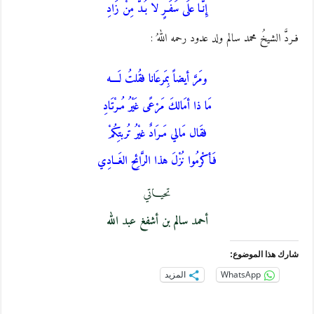
إِنَّـا علَى سَفَـرٍ لا بُـدَّ مِنْ زَادِ
فـردَّ الشيخُ محمد سالم ولد عدود رحمه اللهُ :
ومَرَّ أيضاً بِمَرعَانا فقُلتُ لَــــه
مَا ذا أمَالكَ مَرْعًى غَيْرُ مُـرْتَادِ
فقَال مَالي مَـرَادٌ غيْرُ تُربتِكُمْ
فَأكْرمُوا نُزْلَ هذا الرَّائِح الغَــادِي
تحيـــاتي
أحمد سالم بن أشفغ عبد الله
شارك هذا الموضوع:
WhatsApp
المزيد