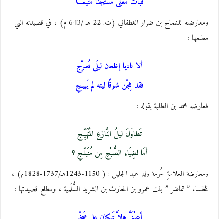
فبات مُعَنًّى مستَجنًا مُتَيَّمَـــا
ومعارضته للشماخ بن ضرار الغطفاني (ت: 22 هـ /643 م) ، في قصيدته التي
مطلعها :
ألا ناديا إظعان ليلَى تُعـرّج
فقد هِجْن شوقًا ليته لم يُهيـجِ
فعارضه محمد بن الطلبة بقوله :
تَطاوَلَ ليلُ النَّازعِ المُتَهَيِّـج
أمَا لضِيَاءِ الصُّبْحِ مِن مُتَبلّـجِ ؟
ومعارضة العلامةِ حُرمة ولد عبد الجليل : ( 1150-1243هـ/1737-1828م) ،
للخنساء ” تماضر ” بنت عمرو بن الحارث بن الشريد السُّلَمية ، ومطلع قصيدتها :
أعيْنَيَّ هلاَّ تَبكيان على صَخْرِ