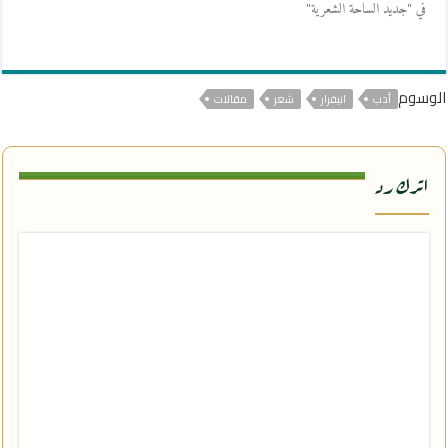
في "جديد الساحة الشعرية"
الوسوم
أدب
انيفرار
شعر
مقالات
اترك رد