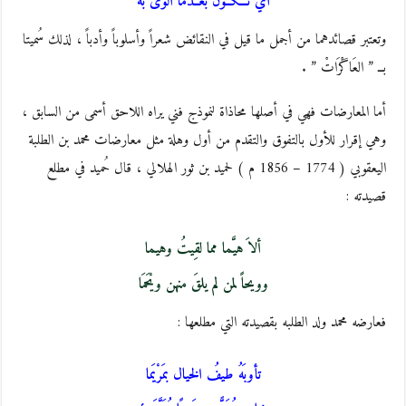
آيٌ تَـــكَــوَّن بعــدما ألوَى به
وتعتبر قصائدهما من أجمل ما قيل في النقائض شعراً وأسلوباً وأدباً ، لذلك سُميتا
بــ ” العَاگْرَاتْ ” .
أما المعارضات فهي في أصلها محاذاة لنموذج فني يراه اللاحق أسمى من السابق ،
وهي إقرار للأول بالتفوق والتقدم من أول وهلة مثل معارضات محمد بن الطلبة
اليعقوبي ( 1774 – 1856 م ) لحميد بن ثور الهلالي ، قال حُميد في مطلع
قصيدته :
ألاَ هيَّما مما لقِيتُ وهيما
وويحاً لمن لم يلقَ منهن ويْحَمَا
فعارضه محمد ولد الطلبه بقصيدته التي مطلعها :
تأوبَهُ طيفُ الخيال بمَرْيَما