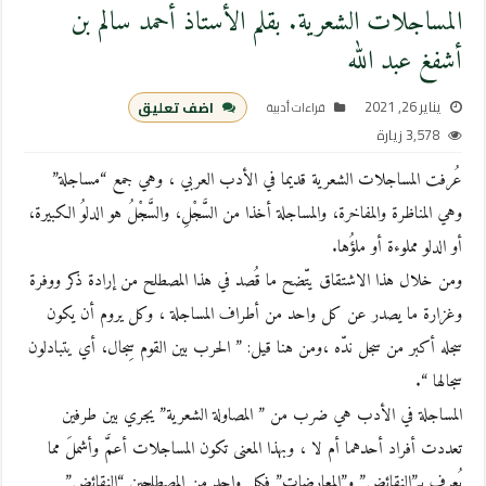
المساجلات الشعرية. بقلم الأستاذ أحمد سالم بن
أشفغ عبد الله
يناير 26, 2021
اضف تعليق
قراءات أدبية
3,578 زيارة
عُرفت المساجلات الشعرية قديما في الأدب العربي ، وهي جمع “مساجلة”
وهي المناظرة والمفاخرة، والمساجلة أخذا من السَّجْلِ، والسَّجْلُ هو الدلوُ الكبيرة،
أو الدلو مملوءة أو ملؤُها.
ومن خلال هذا الاشتقاق يتّضح ما قُصد في هذا المصطلح من إرادة ذكر ووفرة
وغزارة ما يصدر عن كل واحد من أطراف المساجلة ، وكل يروم أن يكون
سجله أكبر من سجل ندّه ،ومن هنا قيل: ” الحرب بين القوم سِجال، أي يتبادلون
سجالها “.
المساجلة في الأدب هي ضرب من ” المصاولة الشعرية” يجري بين طرفين
تعددت أفراد أحدهما أم لا ، وبهذا المعنى تكون المساجلات أعمَّ وأشملَ مما
يُعرف بـ”النقائض” و”المعارضات” فكل واحد من المصطلحين “النقائض”