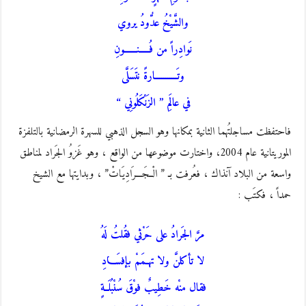
والشَّيْخُ عدُّودُ يروي
نَوادِراً من فُـــــنــــــونِ
وتَـــــــــــارةً نتَسَلَّى
في عالَمِ ” الزَنْكَلُونِي “
فاحتفظت مساجلتُهما الثانية بمكانها وهو السجل الذهبي للسهرة الرمضانية بالتلفزة
الموريتانية عام 2004، واختارت موضوعها من الواقع ، وهو غَزوُ الجَراد لمناطق
واسعة من البلاد آنذاك ، فعُرفت بـ ” الْــجَـــرَادِيَاتْ” ، وبدايتها مع الشيخ
حمداً ، فكتَب :
مرَّ الجَرادُ على حَرْثي فقُلتُ لَهُ
لا تأكلنَّ ولا تهـمَمْ بإفسَـــادِ
فقال منْه خَطِيبٌ فوْقَ سُنْبُلَــةٍ