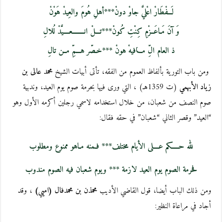
لَـــفْطَارْ اعْليَّ جاوْ دونْ
***
أهلِ هُومَ والعِيدْ هَوْنْ
وَ آنَ مَـاعَــزْمِ كِنْتِ كُونْ
***
تـــلْ انــــــــعــــيَّدْ لُلالِ
ذ العام الِّ مـــافيهْ هونْ
***
خـصّر هـــمِّ مــن تالِ
ومن باب التورية بألفاظ العموم من الفقه، تأتى أبيات الشيخ
محمد عالى بن
زياد الأبهمي
(ت 1359هـ) ، التي ورى فيها بحرمة صوم يوم العيد، وندبية
صوم النصف من شعبان، من خلال استخدامه لاسمي رجلين أكرمه الأول وهو
“العيد” وقصر الثاني “شعبان” في حقه فقال:
لله حـــــكم عــــلى الأيام مختلف*** فـمنه مـاهو ممنوع ومطلوب
فحرمة الصوم يوم العيد لازمة *** ويوم شعبان فيه الصوم مندوب
ومن ذلك الباب أيضا، قول القاضي الأديب
محمذن بن محمدفال (اميي)
، وقد
أجاد في مراعاة النظير: