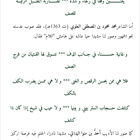
يغنـــــــــــين وَفقا في رخاء و شدة *** لضــــــاربة الطـــبل الرئيسة
للصف
أما الشاعر
محمد محمود بن المصطفى العلوي
(ت 1363هـ)، فقد صوب عدسته
نحو الجمهور وصور لنا مشهدا حيا عاشه على هامش “اللام” فقال:
و غانية حســـــــناء في جـــانب الدف *** تتـــوق لها الفـتيان من فرج
الصف
فلا هي ممن يحسن الرقص و الغنى *** و لا هي ممـــن يضرب الكف
بالكف
كشفت حــــجاب الستر بيني و بينها *** و لا عيب في شيخ إذا كان ذا
كشف
كما صور لنا الأديب
أحمدُّ بن منوا اليدالي
، مشهدا نادرا، اغتنم فيه فرصة تركيز