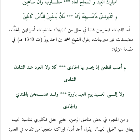
امْبَارِكْ الْعِيدْ وَ السْمَاحْ لَعَادْ *** مَطْـــــلُوبْ رَانَّ سَـامْحِينْ
وِ انْدَيونِــتْنَ عَاطْــــييِنْهَ زَادْ *** مَانَّ بَاخْلِينْ لِلنَّاسْ كَامْلِينْ
أما الفتيات فيخرجن غالبا في حلل من “النيلة”، خاضبات أطرافهن بالحَنَّاء،
متضمخات غير متبرجات، يقول
الشيخ امحمد بن احمد يورَ
(ت 1340 هـ) في
مقدمة غزلية:
لم أصب للظعن إذ يحدو بها الحادى *** كلا ولا العود عند الشادن
الشادى
ولا إلـــــى الغــــيد يوم العيد بارزة *** وقـــد تضـــــمخن بالهندي
والجادى
و من المعهود في بعض مناطق الوطن، تنظيم حفل فلكلوري بمناسبة العيد،
يطلق عليه “طبل العيد”، يقول أحد أدباء لبراكنة متعجبا من تقدمه في العمر: