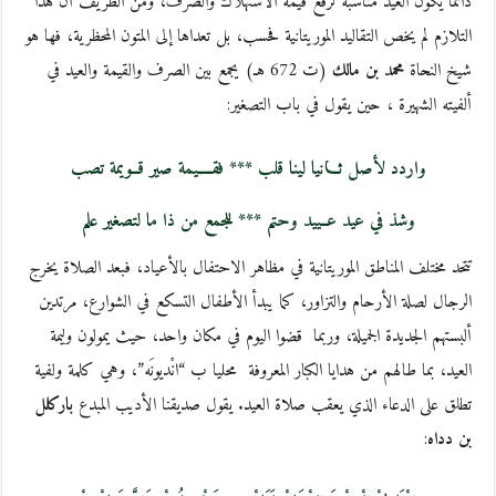
دائما يكون العيد مناسبة لرفع قيمة الاستهلاك والصرف، ومن الطريف أن هذا
التلازم لم يخص التقاليد الموريتانية فحسب، بل تعداها إلى المتون المحظرية، فها هو
شيخ النحاة
محمد بن مالك
(ت 672 هـ) يجمع بين الصرف والقيمة والعيد في
ألفيته الشهيرة ، حين يقول في باب التصغير:
واردد لأصل ثـــانيا لينا قلب *** فقــــيمة صير قــويمة تصب
وشذ في عيد عــييد وحتم *** للجمع من ذا ما لتصغير علم
تتحد مختلف المناطق الموريتانية في مظاهر الاحتفال بالأعياد، فبعد الصلاة يخرج
الرجال لصلة الأرحام والتزاور، كما يبدأ الأطفال التسكع في الشوارع، مرتدين
ألبستهم الجديدة الجميلة، وربما قضوا اليوم في مكان واحد، حيث يمولون وليمة
العيد، بما طالهم من هدايا الكبار المعروفة محليا ب “انْديونَه”، وهي كلمة ولفية
تطلق على الدعاء الذي يعقب صلاة العيد. يقول صديقنا الأديب المبدع
باركلل
بن دداه
: