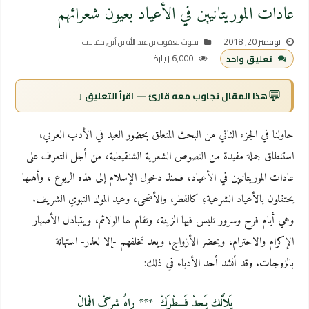
عادات الموريتانيين في الأعياد بعيون شعرائهم
نوفمبر 20, 2018
بحوث يعقوب بن عبد الله بن أبن
,
مقالات
6,000 زيارة
تعليق واحد
💬
هذا المقال تجاوب معه قارئ — اقرأ التعليق ↓
حاولنا في الجزء الثاني من البحث المتعلق بحضور العيد في الأدب العربي،
استنطاق جملة مفيدة من النصوص الشعرية الشنقيطية، من أجل التعرف على
عادات الموريتانيين في الأعياد، فـمنذ دخول الإسلام إلى هذه الربوع ، وأهلها
يحتفلون بالأعياد الشرعية؛ كالفطر، والأضحى، وعيد المولد النبوي الشريف.
وهي أيام فرح وسرور تلبس فيها الزينة، وتقام لها الولائم، ويتبادل الأصهار
الإكرام والاحترام، ويحضر الأزواج، ويعد تخلفهم -إلا لعذر- استهانة
بالزوجات. وقد أنشد أحد الأدباء في ذلك:
يَلاَّلك يَـحدْ فَـــطْرَكْ *** راهُ شرگْ افْمالْ