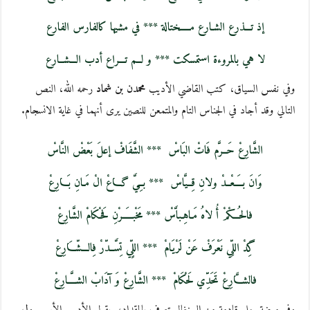
إذ تـــذرع الشـارع مـــــختالة *** في مشيها كالفارس الفارع
لا هي بالمروءة استمسكت *** و لــم تـــراع أدب الـــشــارع
وفي نفس السياق، كتب القاضي الأديب
محمدن بن شماد
رحمه الله، النص
التالي وقد أجاد في الجناس التام والمتمعن للنصين يرى أنهما في غاية الانسجام.
الشَّارِعْ حَــرَّم فَاتْ البَاسْ
*** الشَّفَافْ إعلَ بَعْضْ النَّاسْ
وَانَ بـَـــعْــدْ ولانِ قِــيَّاسْ
*** بـِـيَّ گـــاعْ الْ مَـانِ بَـــارِعْ
فالحُـــكْمْ أُ لاهُ مَـاهِـباَّسْ *** مَخْبـَــــرْنِ فَحـْكَامْ الشَّارِعْ
گِدْ اللِّي نَعْرَفْ عَنْ لَرْيَامْ
*** اللٍّي تِسَّــدّرْ فِالـــشّـــَارِعْ
فالشـَّــارِعْ تَحَدِّي لَحْكَامْ
*** الشَّارِعْ وَ آدَابْ الشــــَّارِعْ
وفي موضة حلي قادمة من السنغال تعرف بالمقداد، يقول الأديب الأريب
ول