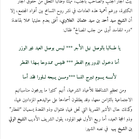
بيت الجار الجُنُبِ والصاحب بالجنب، مهنئا وطالبا التحلل من حقوق الجار
الكثيرة، ورغم أهمية هذه العادات في نشر روح التسامح بين أفراد المجتمع، إلا
أن
الشيخ سيد أحمد بن سيد عثمان الغلاوي
، أفتى بعدم حليتها عملا بقاعدة:
“درء المفاسد أولى من جلب المصالح” فقال:
يا طـــالبا بالوصل نيل الأجر *** ليـس بوصل العيد غير الوزر
أما دخـول الدور يوم الفطر *** فلـيس ممـدوحا بــهذا القطر
لأنـــــه يــــوم تـبرج النسا ***ومــــن يــبحه لــلورا فقد أسا
ومن تعظيم الشناقطة للأعياد الشرعية، أنهم كثيرا ما يبرمجون مناسباتهم
الاجتماعية بالتزامن معها، وقد يطلقون أسماءها على مواليدهم المزدادين فيها،
وكذلك حال الأشهر القمرية التي تحل فيها؛ فشوال وذو القعدة يسميان “لفطار”
وذو الحجة العيد، أما ربيع الأول فهو المولود، يقول الشريف الأديب
الشيخ الولي
بن الشيخ يب
في نصه الشهير: