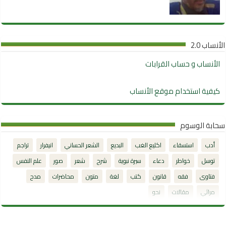
الأنساب 2.0
الأنساب و حساب القرابات
كيفية استخدام موقع الأنساب
سحابة الوسوم
أدب
استسقاء
اكليع الغب
البديع
الشعر الحساني
انيفرار
تراجم
توسل
خواطر
دعاء
سيرة نبوية
شرح
شعر
صور
علم النفس
فتاوى
فقه
قانون
كتب
لغة
متون
محاضرات
مدح
مراثي
مقالات
نحو