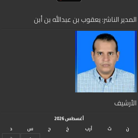
المدير الناشر: يعقوب بن عبدالله بن أبن
الأرشيف
أغسطس 2026
ن
ث
أرب
خ
ج
س
د