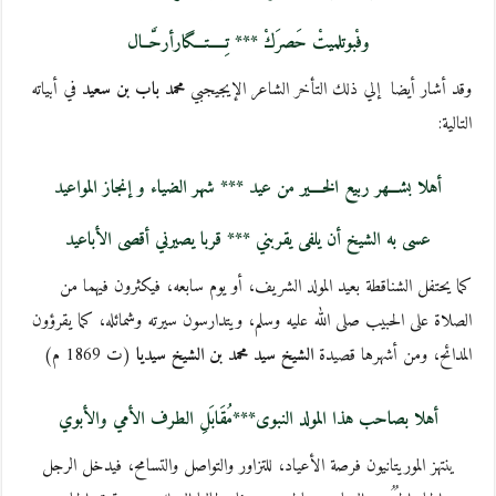
وفْبوتلميتْ حَصرَكْ *** تِـــــتـــگارأرحَّــال
وقد أشار أيضا إلي ذلك التأخر الشاعر الإيجيجبي
محمد باب بن سعيد
في أبياته
التالية:
أهلا بشـــهر ربيع الخــــير من عيد *** شهر الضياء و إنجاز المواعيد
عسى به الشيخ أن يلفى يقربني *** قربا يصيرني أقصى الأباعيد
كما يحتفل الشناقطة بعيد المولد الشريف، أو يوم سابعه، فيكثرون فيهما من
الصلاة على الحبيب صلى الله عليه وسلم، ويتدارسون سيرته وشمائله، كما يقرؤون
المدائح، ومن أشهرها قصيدة
الشيخ سيد محمد بن الشيخ سيديا
(ت 1869 م)
أهلا بصاحب هذا المولد النبوى***مُقَابَلِ الطرف الأمي والأبوي
ينتهز الموريتانيون فرصة الأعياد، للتزاور والتواصل والتسامح، فيدخل الرجل