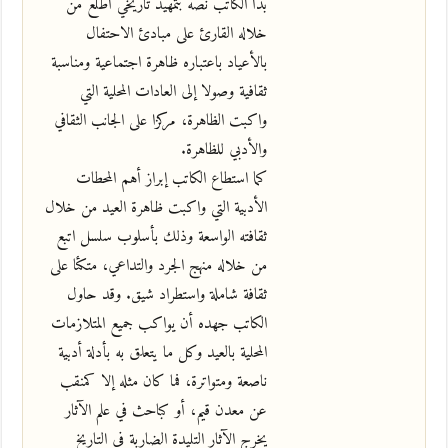
بدأ الكاتب نصه بتمهيد تاريخي أطلع من
خلاله القارئ على مبادئ الاحتفال
بالأعياد باعتباره ظاهرة اجتماعية ومناسبة
ثقافية وصولا إلى العادات المحلية التي
واكبت الظاهرة، مركزا على الجانب الثقافي
والأدبي للظاهرة.
كما استطاع الكاتب إبراز أهم المحطات
الأدبية التي واكبت ظاهرة العيد من خلال
ثقافته الواسعة وذلك بأسلوب سلسل اتبع
من خلاله منهج الجرد والتداعي، متكئا على
ثقافة شاملة واستطراد شيق. وقد حاول
الكاتب جهده أن يواكب جميع المتلازمات
المحلية بالعيد وكل ما يتعلق به بأدلة أدبية
ناصعة ومتواترة، فما كان مثله إلا كمنقب
عن معدن قيم، أو كباحث في علم الآثار
يخرج الآثار التليدة الضاربة في التاريخ