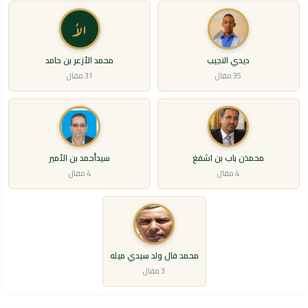
الأ
ديدي النجيب
محمد الأزعر بن حامد
35 مقال
31 مقال
محمذن باب بن اشفغ
سيدأحمد بن الأمير
4 مقال
4 مقال
محمد فال ولد سيدي ميله
3 مقال