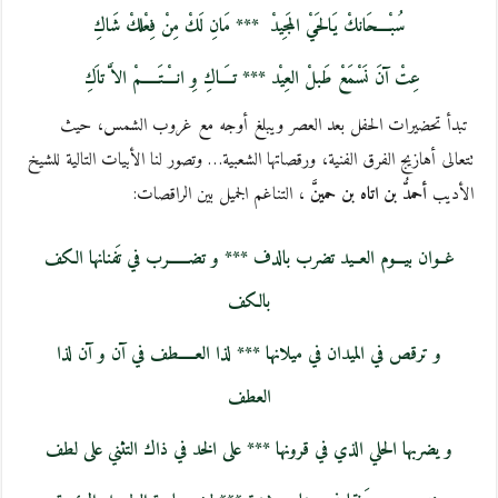
سُبْــــحَانكْ يَالحَيْ المَجِيدْ
*** مَانِ لَكْ مِنْ فِعْلكْ شَاكِ
عِتْ آنَ نَسْمَعْ طَبلْ العِيْد
*** تــَــاكِ وِ انــْــتَـــــمْ الاَّ تاَكِ
تبدأ تحضيرات الحفل بعد العصر ويبلغ أوجه مع غروب الشمس، حيث
تتعالى أهازيج الفرق الفنية، ورقصاتها الشعبية… وتصور لنا الأبيات التالية للشيخ
الأديب
أحمدُّ بن اتاه بن حمينَّ
، التناغم الجميل بين الراقصات:
غــوان بيـــوم العــيد تضرب بالدف *** و تضــــــرب في تَفنانها الكف
بالكف
و ترقص في الميدان في ميلانها *** لذا العـــــطف في آن و آن لذا
العطف
و يضربها الحلي الذي في قرونها *** على الخد في ذاك التثني على لطف