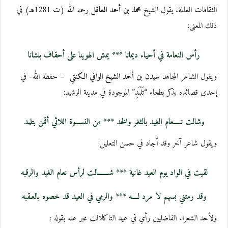
الثقافات العالمة. يقول الشيخ
محمذ بن أحمد العاقل
رحمه الله (ت 1281هـ) في
ذلك المعنى:
رأس النعامة في أحياء ديمانا *** يمش الهوينا على أحقاف بلشانا
ويقول الشاعر المجاهد
سيدن بن أحمد الشيخ الوافي الكنتي
– حفظه الله- في
إحدى قصائده يذكر بطحاء “تَلْمَدِ” الموجودة في مدينة الرشيد:
وشالت نـــــعام الغيد بالثغر والخد *** من النســـوة اللائي أقمن بتلمد
ويقول شاعر آخر وقد أجاد في حسن التعليل:
لقيت في الواد يوم العيد غانية *** شـــــــالت لرأس نعام الغيد والرقبه
وقد رمتني بسهم لا مرد لــــه *** والرمي في العيد قد خصوه بالعـقبه
ولأحد الشعراء الفاضليين رأي في عيد التاكلالت عبر عنه بقوله :