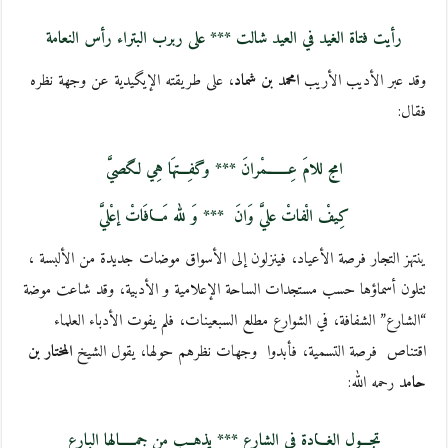
رأيت فتاة الغيد في العيد شالت *** على ربرب البتراء رأس النعامة
وقد عبر الأديب الأريب
امحمد بن شماد
، على طريقته الإيگيدية عن وجهة نظره
فقال:
امج للامَ عِـــــــمْرانَ
*** وگفِـــتهَا هِي لگصيَّ
كِيفْ الْفاتْ عليَّ وَانَ
*** وَ لله مَـــافَاتْ إعْليَّ
ينتهز التجار فرصة الأعياد، فينزلون إلى الأسواق موضات جديدة من الألبسة ،
تتلون أسماؤها حسب مستجدات الساحة الإعلامية و الأدبية، وقد شاعت موضة
“الشارع” الشفافة، في الشوارع مطلع السبعينات، فلم يفوت الأدباء العلماء
اقتناص فرصة التسمية، فأبدوا وجهات نظرهم حولها، يقول الشيخ
المختار بن
حامد
رحمه الله:
تجـــول الغـــادة في الشارع *** يذهــب من جمـــــالها البارع