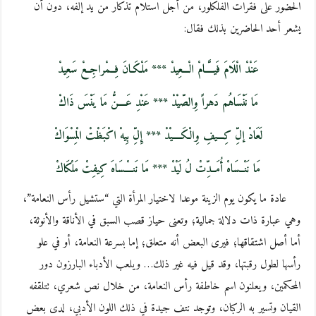
الحضور على فقرات الفلكلور، من أجل استلام تذكار من يد إلفه، دون أن
يشعر أحد الحاضرين بذلك فقال:
عَنْدْ الْلَامَ فَيــــَّامْ الْـــعِيدْ *** مَلْكَـانَ فِــمْراجِعْ سَعِيدْ
مَا نَنْسَاهُم دَهراً وِالصّيْدْ *** عَنْدِ عَــــنُّ مَا يَنْسَ ذَاكْ
لَعَادْ إلِّ كِـــيفِ وِالْكَــــيْدْ *** إِلِّ بِيهْ اكْبَظْتْ الْمِسْوَاكْ
مَا نَنْــسَاهْ أُمَــدِّتْ لُ لَيْدْ *** مَا نَنــــْسَاهَ كِيفِتْ مَلْكَاكْ
عادة ما يكون يوم الزينة موعدا لاختيار المرأة التي “ستشيل رأس النعامة”،
وهي عبارة ذات دلالة جمالية؛ وتعنى حياز قصب السبق في الأناقة والأنوثة،
أما أصل اشتقاقها؛ فيرى البعض أنه متعلق؛ إما بسرعة النعامة، أو في علو
رأسها لطول رقبتها، وقد قيل فيه غير ذلك… ويلعب الأدباء البارزون دور
المحكمين، ويعلنون اسم خاطفة رأس النعامة، من خلال نص شعري، تتلقفه
القيان وتسير به الركبان، وتوجد نتف جيدة في ذلك اللون الأدبي، لدى بعض