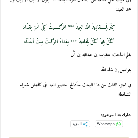
محمد العبد
:
كِثْرُ لِمْــــــقادِيدْ افْذ العِيدْ *** افرَگـــــبتْ كِلْ امْرَ مِقدَاد
أكْحَلْ غِيرْ أكحَلْ لِمْقاديدْ *** مِقدادْ افرَگبتْ مِنتْ أجْدَاْد
بقلم الباحث: يعقوب بن عبدالله بن أبُن
يتواصل إن شاء الله
في الجزء الثالث من هذا البحث سأعالج حضور العيد في كنانيش شعراء
الشناقطة
شارك هذا الموضوع:
WhatsApp
المزيد