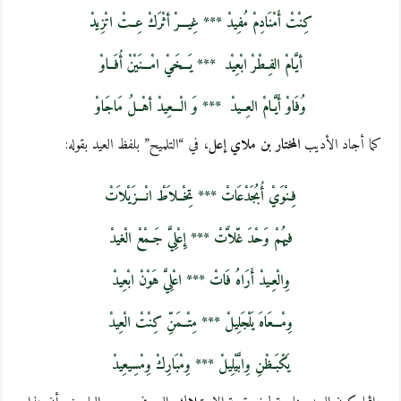
كِنْتْ أَمْنَادِمْ مُفِيدْ *** غِيـــرْ أثْرَكْ عِــتْ اتْزِيدْ
أيَّامْ الفِـطْرْ ابْعِيْد
*** يَـــخَيْ امْـــنَيْنْ أُفَــاوْ
وُفَاوْ أَيَّـامْ العِــيدْ
*** وَ الْـــعِيدْ أهْــلُ مَاجَاوْ
كما أجاد الأديب
المختار بن ملاي إعل
، في “التلميح” بلفظ العيد بقوله:
فِـنْوَيْ أُبُجَدْعَاتْ *** تِخْــلاَطْ انْـــزَيْلاَتْ
فيهُمْ وَحْدَ غّلاَّتْ *** إِعْلِيَّ جَـمْعْ الْغيدْ
وِالْعِـيدْ أَرَاهُ فَاتْ *** اعْلِيَّ هَوْنْ ابْعِيدْ
وِمْـــعَاهَ يَلْجَلِيلْ *** مِتْــمَنِّ كِنْتْ الْعِيدْ
يَكْبَـظْنِ وِابَّيْلِيلْ *** وِمْبَارِكْ وِمْسِيعِيدْ