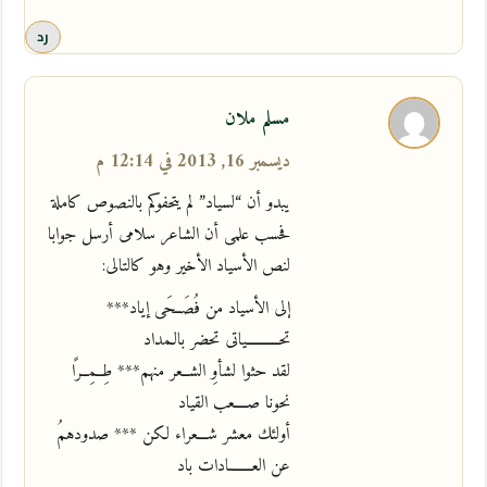
رد
مسلم ملان
ديسمبر 16, 2013 في 12:14 م
يبدو أن “لسياد” لم يتحفوكم بالنصوص كاملة
فحسب علمى أن الشاعر سلامى أرسل جوابا
لنص الأسياد الأخير وهو كالتالى:
إلى الأسياد من فُصَــحَى إياد***
تحــــــــــياتى تحضر بالـمداد
لقد حثوا لشأوِ الشــعر منهم*** طِــمِــرًا
نحونا صــــعب القياد
أولئك معشر شـــعراء لكن *** صدودهمُ
عن العـــــــادات باد