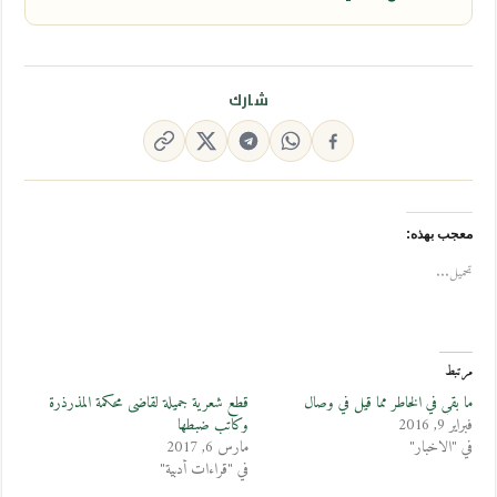
شارك
معجب بهذه:
تحميل...
مرتبط
ما بقي في الخاطر مما قيل في وصال
قطع شعرية جميلة لقاضى محكمة المذرذرة
فبراير 9, 2016
وكاتب ضبطها
في "الاخبار"
مارس 6, 2017
في "قراءات أدبية"