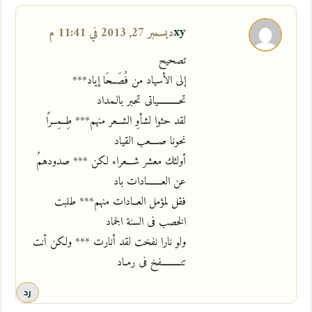
xy
ديسمبر 27, 2013 في 11:41 م
تصحيح
إلى الأسياد من فُصَــحَا إياد***
تحــــــــــياتى تحبر بالـمداد
لقد حثوا لشأوِ الشــعر منهم*** طِــمِــرًا
نحونا صــــعب القياد
أولئك معشر شـــعراء لكن *** صدودهمُ
عن العـــــــادات باد
فقل لمؤمل العــادات منهم*** طلبت
الخصب فى السنة الجماد
ولو نارا نفخت لقد أنارت *** ولكن أنت
تنـــــــــفخ فى رمـاد
رد