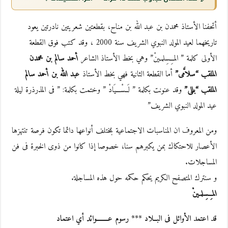
أتحفنا الأستاذ محمدن بن عبد الله بن مناح، بقطعتين شعريتين نادرتين يعود
تاريخهما لعيد المولد النبوي الشريف سنة 2000 ، وقد كتب فوق القطعة
الأولى كلمة ” المـِــسِلمـينْ” وهي بخط الأستاذ الشاعر
أحمد سالم بن محمدن
الملقب “سلاَّمى”
أما القطعة الثانية فهي بخط الأستاذ
عبد الله بن أحمد سالم
الملقب “بللى”
وقد عنونت بكلمة ” لَــسْـــيَادْ ” وختمت بكلمة: ” فى المذرذرة ليلة
عيد المولد النبوي الشريف”
ومن المعروف ان المناسبات الاجتماعية بمختلف أنواعها دائما تكون فرصة تنتهزها
الأعصار للاحتكاك بمن يكبرهم سنا، خصوصا إذا كانوا من ذوى الخبرة فى فن
المساجلات.
و سنترك المتصفح الكريم يحكم حكمه حول هذه المساجلة.
المـِــسِلمـينْ
قد اعتمد الأوائل فى البــلاد *** رسوم عــــــــوائد أي اعتماد