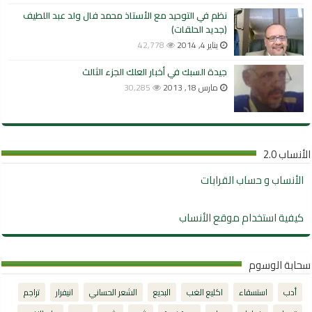
نظم في التوحيد مع الأستاذ محمد فال ولد عبد اللطيف
(جديد الحلقات)
يناير 4, 2014
42,778
جيدة السبك في أخبار العلك الجزء الثالث
مارس 18, 2013
30,285
الأنساب 2.0
الأنساب و حساب القرابات
كيفية استخدام موقع الأنساب
سحابة الوسوم
أدب
استسقاء
اكليع الغب
البديع
الشعر الحساني
انيفرار
تراجم