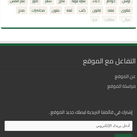
توسل
خواطر
دعاء
سيرة نبوية
شرح
شعر
صور
علم النفس
فتاوى
فقه
قانون
كتب
لغة
متون
محاضرات
مدح
مراثي
مقالات
نحو
التفاعل مع الموقع
عن الموقع
مراسلة الموقع
إشترك في قائمتنا البريدية ليصلك جديد الموقع .