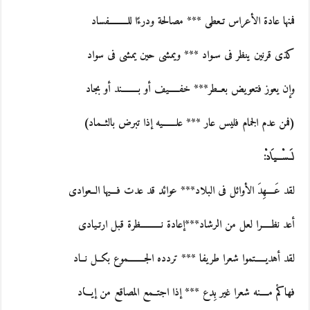
فمنها عادة الأعراس تـعطى *** مصالحة ودرءًا للـــــــــفساد
كذى قرنين ينظر فى سـواد *** ويمشى حين يمشى فى سواد
وإن يعوز فتعويض بعــطر*** خفـــــيف أو بــــــــند أو بجاد
(فمن عدم الجمام فليس عار *** علـــــــيه إذا تبرض بالثــماد)
لَــسْـــيَادْ:
لقد عَــــهِدَ الأوائل فى البلاد*** عوائد قد عدت فـــيها الــعوادى
أعد نظـــــرا لعل من الرشاد***إعادة نــــــــــظرة قبل ارتـيادى
لقد أهديـــــتموا شعرا طريفا *** تردده الجــــــــموع بكــل نــاد
فهاكمْ مــــنه شعرا غير بِدع *** إذا اجتــمع المصاقع من إيـــاد