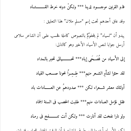
فذو القرنين موجـــــود لدينا *** ولكنْ دونه خرط القــــــــــتــاد
وقد علق أحدهم تحت إسم “مسلم ملان” هذا التعليق :
يبدو أن “لسياد” لم يتحفوكم بالنصوص كاملة فحسب علمى أن الشاعر سلامى
أرسل جوابا لنص الأسياد الأخير وهو كالتالى:
إلى الأسياد من فُصَــحَى إياد*** تحــــــــــياتى تحبر بالـمداد
لقد حثوا لشأوِ الشــعر منهم*** طِــمِــرًا نحونا صــــعب القياد
أولئك معشر شـــعراء لكن *** صدودهمُ عن العـــــــادات باد
فقل لمؤمل العــادات منهم*** طلبت الخصب فى السنة الجماد
ولو نارا نفخت لقد أنارت *** ولكن أنت تنـــــــــفخ فى رمـاد
لكن الأسياد أخبروا الوسيط فى المشاعرة أن الوقت المختار للجواب قد انتهى