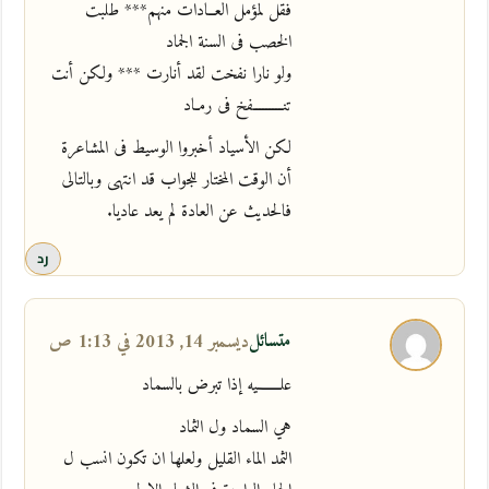
فقل لمؤمل العــادات منهم*** طلبت
الخصب فى السنة الجماد
ولو نارا نفخت لقد أنارت *** ولكن أنت
تنـــــــــفخ فى رمـاد
لكن الأسياد أخبروا الوسيط فى المشاعرة
أن الوقت المختار للجواب قد انتهى وبالتالى
فالحديث عن العادة لم يعد عاديا.
رد
متسائل
ديسمبر 14, 2013 في 1:13 ص
علـــــــيه إذا تبرض بالسماد
هي السماد ول الثماد
الثمد الماء القليل ولعلها ان تكون انسب ل