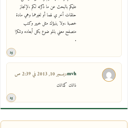
عليكم بالبحث عن ما ذكرته لكم ،لإنجاز
حلقات أخر ي لهما أو لغيرهما وهي مادة
خصبة ،ولا ينبؤك مثل خبير وكتب
متصفح معني بالمو ضوع بكل أبعاده وشكرا
.
رد
mvh
ديسمبر 10, 2013 في 2:39 ص
ذالك كذالك
رد