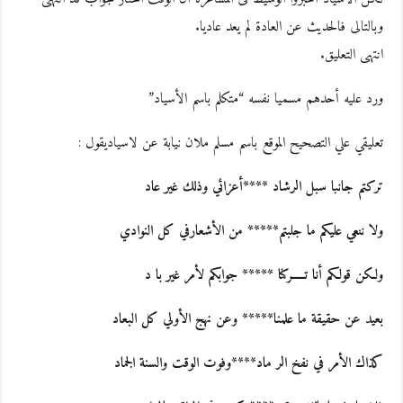
وبالتالى فالحديث عن العادة لم يعد عاديا.
انتهى التعليق.
ورد عليه أحدهم مسميا نفسه “متكلم باسم الأسياد”
تعليقي علي التصحيح الموقع باسم مسلم ملان نيابة عن لاسياديقول :
تركتم جانبا سبل الرشاد ****أعزائي وذلك غير عاد
ولا ننعي عليكم ما جلبتم***** من الأشعارفي كل النوادي
ولكن قولكم أنا تـــــركنا ***** جوابكم لأمر غير با د
بعيد عن حقيقة ما علمنا***** وعن نهج الأولي كل البعاد
كذاك الأمر في نفخ الر ماد****وفوت الوقت والسنة الجماد