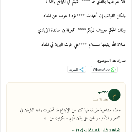
فلا علم لدينا باللذي قد **** كتبتم في المواقع بالمدا د
ولكن الفوائت إن أعيدت ****مؤداة تنوب عن المعاد
وذاك الحكم معروف لديكم **** كمعرفةابن ساعدة الإيادي
صلاة الله يتبعها ســــلام ****علي غوث البرية في المعاد
شارك هذا الموضوع:
WhatsApp
المزيد
معجب
م
منذ 12 سنة
«هذه مشاعرة ظريفة فيها كثير من الإبداع قد أظهرت براعة الطرفين في
الشعر و الأدب و نحن على يقين أنهم سيكونون من…»
شاهد كل التعليقات (12) ←