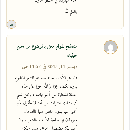
الجمام الواردة في الشطر الاول
والعلم لله
رد
متصفح للموقع معني بالموضوع من جميع
حيثياته
ديسمبر 11, 2013 في 11:57 ص
هذا هو الأدب بعينه نعم هو الشعر المطبوع
بدون تكلف فجزاكم الله خيرا علي هذه
الحلقة الممتازة من أخوانيات ، ونحن نعلم
أن هنالك عشرات من أمثالها -أقول -أو
أعمق منها بدون الغض منها فالطرفان
معروفان في ساحة الأدب والشعر ، ولا
أحد ينكر فضلهما وتبحرهما فيهما ولكن