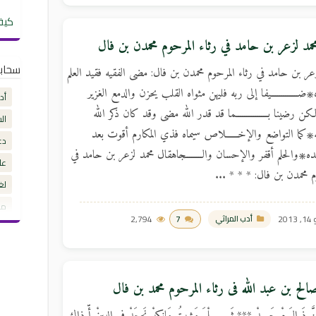
كيف
حمد لزعر بن حامد في رثاء المرحوم محمدن بن فال
سحاب
عر بن حامد في رثاء المرحوم محمدن بن فال: مضى الفقيه فقيد العلم
ــــــاه۞ضـــــــــــــيفا إلى ربه فليهن مثواه القلب يحزن والدمع الغزير
أد
ن رضينا بـــــــــــــــما قد قدر الله مضى وقد كان ذكر الله
ال
ــــه۞كما التواضع والإخــــــلاص سيماه فذي المكارم أقوت بعد
دع
ـــــده۞والحلم أقفر والإحسان والــــــــجاهقال محمد لزعر بن حامد في
عل
م محمدن بن فال: * * * ...
لغ
مق
201
7
2,794
أدب المراثي
الح بن عبد الله فى رثاء المرحوم محمد بن فال