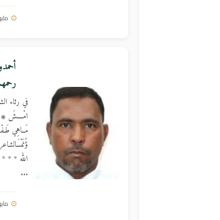
مايو 29, 3
أحمدو
رحمهما
في رثاء الش
امْــــشَ ۞ يَ
مَــاهِي طَـ
ؤُنَمْسَالش
الله * * * آنَ
...
مايو 17, 3