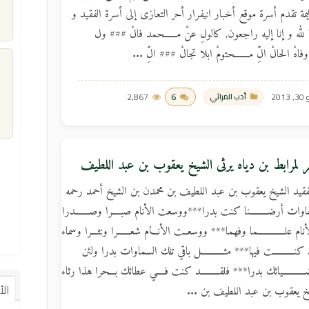
أليمة تقدم أسرة موقع أخبار انيفرار أحر التعازى إلى أسرة الفقيد و
 لله و إنا إليه راجعون, كالولِ عنْ مــــــحمد فالْ ### ول
 وفاهْ الحالْ الِّ مـــــــحتومْ ابلا تجالْ ### الِّ ...
2013
6
2,867
أدب المراثي
م
ر لمرابط بن دياه يرثى الشيخ يعقوب بن عبد اللطيف
لفقيد الشيخ يعقوب بن عبد اللطيف بن محمدن بن الشيخ أحمد رحمه
ماوات أرضـــــــــنا كنت بدرا***ووسعت الأنام صبــــرا وصـــــــدرا
 علـــــــــــــما وفهما*** ووسعــت الأنـــام شعــــــرا ونثـــرا وسماء
كنــــــــــت فيها*** مثـــــــــــل باقي تلك السماوات بدرا ولئن
ــــــــيائك بدرا*** فلقـــــــــد كنت فــــي عطائك بـــحرا هذا رثاء
ال
يخ يعقوب بن عبد اللطيف بن ...