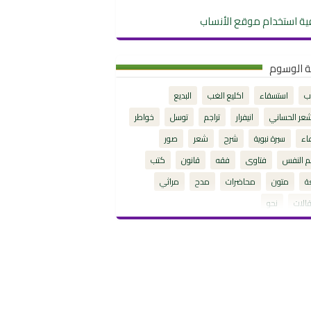
ية استخدام موقع الأنساب
ة الوسوم
ب
استسقاء
اكليع الغب
البديع
شعر الحساني
انيفرار
تراجم
توسل
خواطر
اء
سيرة نبوية
شرح
شعر
صور
م النفس
فتاوى
فقه
قانون
كتب
ة
متون
محاضرات
مدح
مراثي
الات
نحو