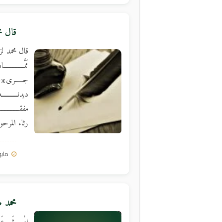
قال م
قال محمد لز
مَمَّــــــــ
جـــــرى۞لك
ديدنـــــــ
مفقــــــــ
رثاء المرحو
مايو 14, 3
محمد ص