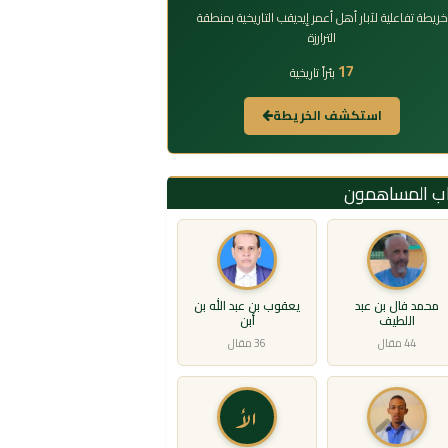
خريطة تفاعلية لآبار أهل أعمر إيديقب التاريخية بمنطقة
الترارزة
17
بئراً تاريخية
استكشف الخريطة
اب المساهمون
محمد فال بن عبد
يعقوب بن عبد الله بن
اللطيف
أبن
44 مقال
36 مقال
الأ