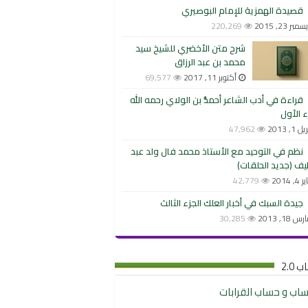
قصيدة الهمزية للإمام البوصيري
مبر 23, 2015
220,269
شرح متن الأخضري للشيخ سيد
محمد بن عبد الرزاق
أكتوبر 11, 2017
69,577
قراءة في أدب الشاعر أحمدُّ بن الولاي رحمه الله
ء الأول
ل 1, 2013
47,962
نظم في التوحيد مع الأستاذ محمد فال ولد عبد
يف (جديد الحلقات)
 4, 2014
42,779
جيدة السبك في أخبار العلك الجزء الثالث
س 18, 2013
30,285
 2.0
نساب و حساب القرابات