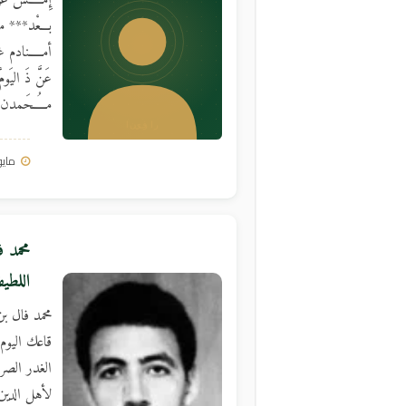
إِمْـــــشَ عَ
بـــعْد*** م
أمـــــنادم 
عَنَّ ذَ اليَو
مـُــــحَمدن 
مايو 13, 3
محمد 
اللطي
محمد فال بن
قاعك اليوم 
الغدر الصرا
لأهل الدين 