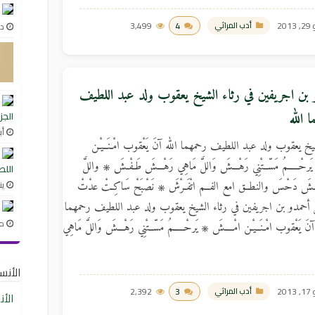
201
4
3,499
أدب المراثي
ديس
 بن اجريفين في رثاء الشيخ يعقوب ولد عبد اللطيف
 الله
الجز
أبري
يخ يعقوب ولد عبد اللطيف رحمهما الله آنَ يَعْقوب امْـنَــيْـن
رحْـــــمُ مَسّــتْنِي رَهْـــشَ وَاللَّ مَاهِي رَهْـــشَ طَـفْـشَ ۞ واللَّ
اللط
يناير
فْـشَ دَحْسَ والنطــق امع الفــم اتْفَـرْشَ ۞ نَصْبَحْ سَاكِـتْ عدْتْ
اعر أحمدو بن اجريفين في رثاء الشيخ يعقوب ولد عبد اللطيف رحمهما
مار
 يَعْقوب امْـنَــيْـن امْــــشَ ۞ يَرحْـــــمُ مَسّــتْنِي رَهْـــشَ وَاللَّ مَاهِي
الأنساب
201
3
2,392
أدب المراثي
الأ