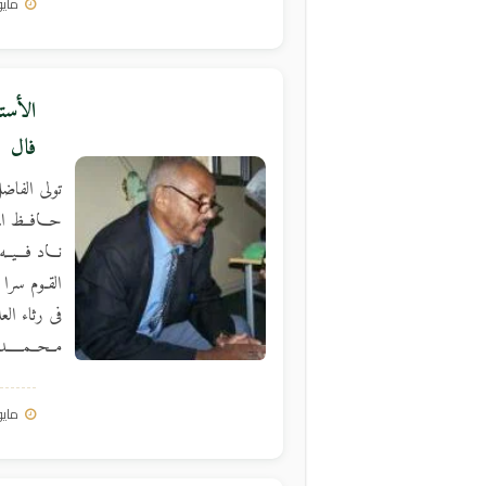
مايو 13, 3
الأست
فال
تولى الفاضل
حـــافــظ ال
نـــاد فـــيـ
القـوم سرا 
فى رثاء الع
مــحــمـــــ
مايو 9, 3