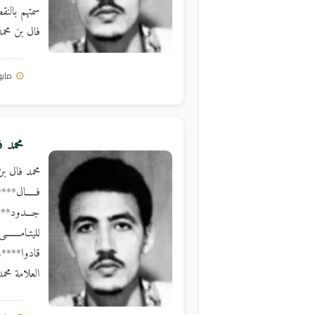
سمتهم بالنق
فال بن محمد
مايو 13, 3
محمد ف
محمد فال بن
فـــــال***
جـــدود****
لليتـامـــــ
قادوا****و 
العلامة محم