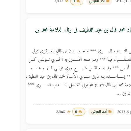
201
3
2,037
أدب المراثي
اذ محمد فال بن عبد اللطيف فى رثاء العلامة محمد بن
 النــــدب الســـــري *** مــحــمـــــدن بن فالِ العـــبقري تولى
معـــقــــــول فينا *** ومـرجــعه القــــمين به الحــري تـــولـــى كــل
ـه أنــس *** وفيــه لعــاقـــل شــبــــــع وري تولـــى فـــهــم عــلـــم
** يســــاعـــــده بــه ذوق ســـري الأستاذ محمد فال بن عبد اللطيف
لامة محمد بن فال @ @ @ تولى الفاضل النــــــدب الســــــري ***
دن بن ...
201
6
2,940
أدب المراثي