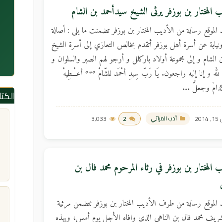
ب المختار بن بوزفر يرثى الشيخ سيدأحمد بن الشام
الموقع رسالة من الأديب المختار بن بوزفر تضمنت ما يلى : أصالة
يابة عن أسرة أهل بوزفر أتقدم بخالص التعازي إلى أسرة الشيخ
 الشام و إلى مجموعة أولاد باركلل و أرجو لهم الصبر والسلوان و
 لله و إنا إليه راجعون. يَا رَبّ سِيدِ أحْمَد للشّامْ *** أعـْــطِيهْ
دامْ وجعلُّ ...
الكت
2014
2
3,033
أدب المراثي
 المختار بن بوزفر في رثاء المرحوم محمد فال بن
الموقع رسالة من طرف الأديب المختار بن بوزفر تتضمن مرثية
شريف محمد فال بن الناهى الذى وافاه الأجل يوم أمس، ويهذه