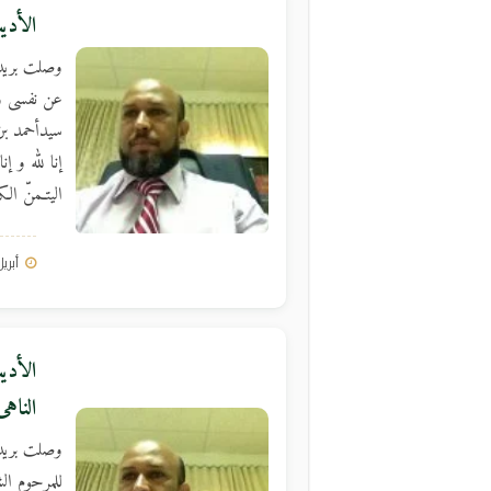
الأدي
وصلت بريد 
عن نفسى ون
سيدأحمد بن
إنا لله و إنا
اليتـمنّ الك
أبريل 15, 
الأديب
الناهى
وصلت بريد 
للمرحوم ال