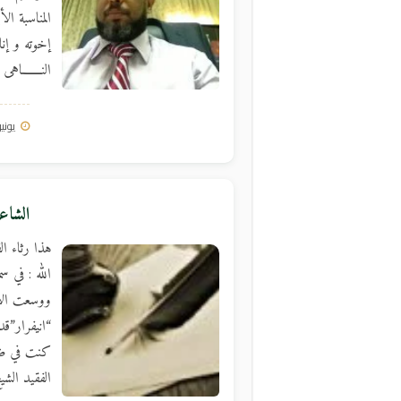
المناسبة ال
إخوته و إنا
النـــــــاهى
يونيو 30, 
الشاع
هذا رثاء ا
الله : في س
ووسعت الأنام
“انيفرار”قد 
كنت في ضـــ
الفقيد الش