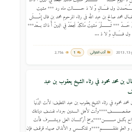
نَّ ذَ اليَومْ حَــــدْ *** ثَــــــــــلْمَ مَشيتُ مَانكدْ نَجحَدْ فِي الدينْ أّ ذاك
ـُــــحَمدن ول فـَـــــالِ وّ لا ذ حـــــــــالت ماه رد *** مشيت
غـــال محمد صالح بن عبد الله فى رثاء المرحوم محمد بن فال إِمْـــــشَ
مْ حَــــدْ *** ثَــــــــــلْمَ مَشيتُ مَانكدْ نَجحَدْ فِي الدينْ أّ ذاك بـــعْد***
ول فـَــــــالِ وّ لا ذ ...
201
1
2,754
أدب المراثي
فال بن محمد محمود في رثاء الشيخ يعقوب بن عبد
ف
 محمد محمود في رثاء الشيخ يعقوب بن عبد اللطيف: لأنت الدٌنَيا
صفـصــــــــــف****وأنت لأهل الـــــدين جرداء نفـنــف ديانتك
ح بكــل مـــــــــــن****يرسخ أركـــــان العلى ويـشـــــرف فأنت
و العلم علـقــــــــــــم****و للنكــــس و الأنذال صهباء قرقـف فإن