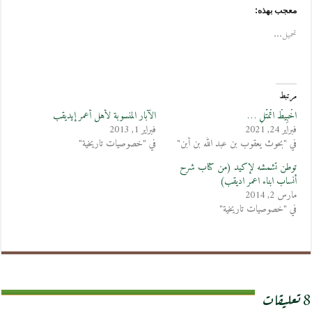
معجب بهذه:
تحميل...
مرتبط
اخْبِيطْ اتْمَتْلِ …
الآبار المنسوبة لأهل أعمر إيديقب
فبراير 24, 2021
فبراير 1, 2013
في "بحوث يعقوب بن عبد الله بن أبن"
في "خصوصيات تاريخية"
توطن تشمشه لإكيد (من كتاب شرح
أنساب ابناء اعمر اديقب)
مارس 2, 2014
في "خصوصيات تاريخية"
8 تعليقات