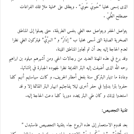
الذى يسمى محليا “حُـويَ حُويَ” . ويطلق على عملية ملإ تلك الفراغات
مصطلح الطَّـيْ .
يتواصل الحفر ويتواصل معه الطي بنفس الطريقة، حتى يصلوا إلى المناطق
الصخرية الصلبة التى تسمى محليا ب ” إدَارْ” و ” الــرِّيَّ” فيتركون الطي نظرا
لعدم الحاجة إليه بعد أن تم تجاوز المناطق اللينة.
وقد برع في هذه المهنة العديد من رجالات الحي ومن أشهرهم ميلود بن ابراهيم
رحمه الله الذى أضيفت إليه البئر القديمة نظرا لجهوده الجبارة في إنشائها.
وعادة ما تنهار البئركل سنة بفعل أمطار الخريف. و كانت سياستهم أنهم كلما
حفروا بئرا بدؤوا في حفر أخرى ليلا يفاجئهم انهيار البئر القائمة إلا و قد
استعدوا لذلك و كان طي البئر يجدد دوريا كلما دعت الحاجة إليه.
تقنية التجصيص:
بعد قدوم الاستعمار إلى هذه الربوع جاء بتقنية التجصيص فاستبدل ”