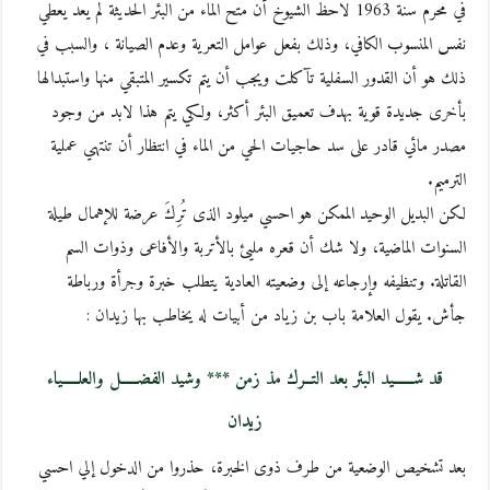
في محرم سنة 1963 لاحظ الشيوخ أن متح الماء من البئر الحديثة لم يعد يعطي
نفس المنسوب الكافي، وذلك بفعل عوامل التعرية وعدم الصيانة ، والسبب في
ذلك هو أن القدور السفلية تآكلت ويجب أن يتم تكسير المتبقي منها واستبدالها
بأخرى جديدة قوية بهدف تعميق البئر أكثر، ولكي يتم هذا لابد من وجود
مصدر مائي قادر على سد حاجيات الحي من الماء في انتظار أن تنتهي عملية
الترميم.
لكن البديل الوحيد الممكن هو احسي ميلود الذى تُرِكَ عرضة للإهمال طيلة
السنوات الماضية، ولا شك أن قعره مليئ بالأتربة والأفاعى وذوات السم
القاتلة. وتنظيفه وإرجاعه إلى وضعيته العادية يتطلب خبرة وجرأة ورباطة
جأش. يقول العلامة باب بن زياد من أبيات له يخاطب بها زيدان :
قد شــــــيد البئر بعد التــرك مذ زمن *** وشيد الفضـــــل والعلـــــياء
زيدان
بعد تشخيص الوضعية من طرف ذوى الخبرة، حذروا من الدخول إلي احسي