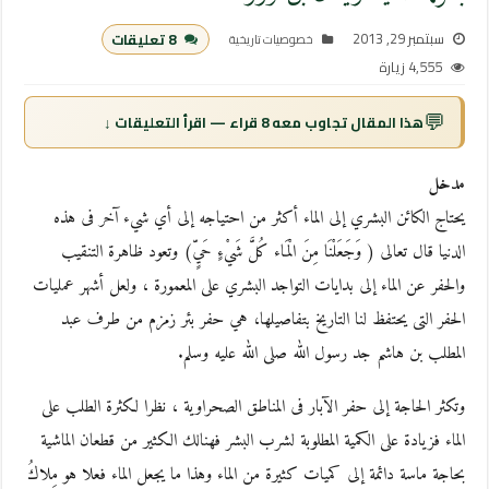
سبتمبر 29, 2013
8 تعليقات
خصوصيات تاريخية
4,555 زيارة
💬
هذا المقال تجاوب معه 8 قراء — اقرأ التعليقات ↓
مدخل
يحتاج الكائن البشري إلى الماء أكثر من احتياجه إلى أي شيء آخر فى هذه
الدنيا قال تعالى ( وَجَعَلْنَا مِنَ الْمَاء كُلَّ شَيْءٍ حَيٍّ) وتعود ظاهرة التنقيب
والحفر عن الماء إلى بدايات التواجد البشري على المعمورة ، ولعل أشهر عمليات
الحفر التى يحتفظ لنا التاريخ بتفاصيلها، هي حفر بئر زمزم من طرف عبد
المطلب بن هاشم جد رسول الله صلى الله عليه وسلم.
وتكثر الحاجة إلى حفر الآبار فى المناطق الصحراوية ، نظرا لكثرة الطلب على
الماء فزيادة على الكمية المطلوبة لشرب البشر فهنالك الكثير من قطعان الماشية
بحاجة ماسة دائمة إلى كميات كثيرة من الماء وهذا ما يجعل الماء فعلا هو مِلاكُ