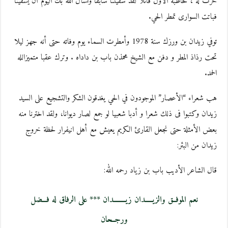
حرث له ، فخاطبه الأول قائلا لقد سقيتنا سابقا ونسأل الله بك اليوم أن يسقينا
فباتت السوارى تمطر الحي.
توفي زيدان بن ورزك سنة 1978 وأمطرت السماء يوم وفاته حتى أنه جهز ليلا
تحت رذاذ المطر و دفن مع الشيخ محمذن باب بن داداه . وترك عقبا متميزالله
الحمد.
هب شعراء “الأعصار” الموجودون في الحي يغدقون الشكر والتشجيع على السيد
زيدان وكتبوا فى ذلك شعرا و أدبا شعبيا لو جمع لصار ديوانا، ولقد اخترنا منه
بعض الأمثلة حتى نجعل القارئ الكريم يعيش مع أهل انيفرار لحظة خروج
زيدان من البئر:
قال الشاعر الأديب باب بن زياد رحمه الله:
نعم الموفــق والزيـــــدان زيــــــــدان *** على الرفاق له فـــضل
ورجــحان