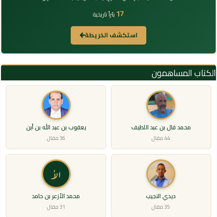
17
بئراً تاريخية
استكشف الخريطة
الكتاب المساهمون
محمد فال بن عبد اللطيف
يعقوب بن عبد الله بن أبن
44 مقال
36 مقال
الأ
ديدي النجيب
محمد الأزعر بن حامد
35 مقال
31 مقال