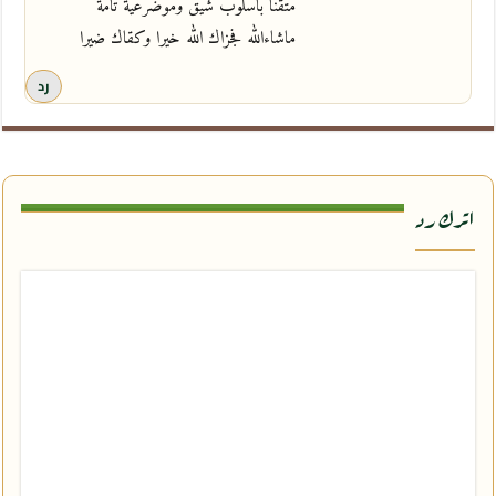
متقنا باسلوب شيق وموضرعية تامة
ماشاءالله فجزاك الله خيرا وكقاك ضيرا
رد
اترك رد