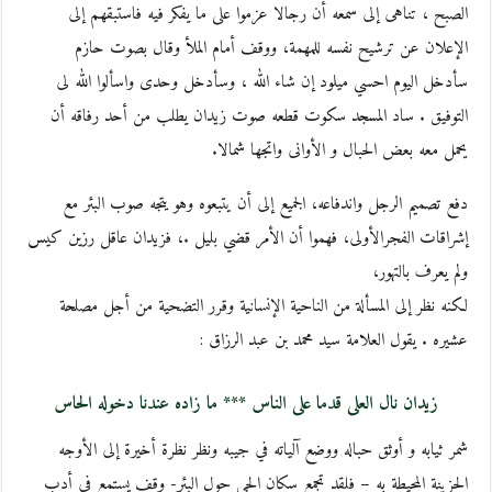
الصبح ، تناهى إلى سمعه أن رجالا عزموا على ما يفكر فيه فاستبقهم إلى
الإعلان عن ترشيح نفسه للمهمة، ووقف أمام الملأ وقال بصوت حازم
سأدخل اليوم احسي ميلود إن شاء الله ، وسأدخل وحدى واسألوا الله لى
التوفيق . ساد المسجد سكوت قطعه صوت زيدان يطلب من أحد رفاقه أن
يحمل معه بعض الحبال و الأوانى واتجها شمالا.
دفع تصميم الرجل واندفاعه، الجميع إلى أن يتبعوه وهو يتجه صوب البئر مع
إشراقات الفجرالأولى، فهموا أن الأمر قضي بليل .، فزيدان عاقل رزين كيس
ولم يعرف بالتهور،
لكنه نظر إلى المسألة من الناحية الإنسانية وقرر التضحية من أجل مصلحة
عشيره . يقول العلامة سيد محمد بن عبد الرزاق :
زيدان نال العلى قدما على الناس *** ما زاده عندنا دخوله الحاس
شمر ثيابه و أوثق حباله ووضع آلياته في جيبه ونظر نظرة أخيرة إلى الأوجه
الحزينة المحيطة به – فلقد تجمع سكان الحي حول البئر- وقف يستمع في أدب