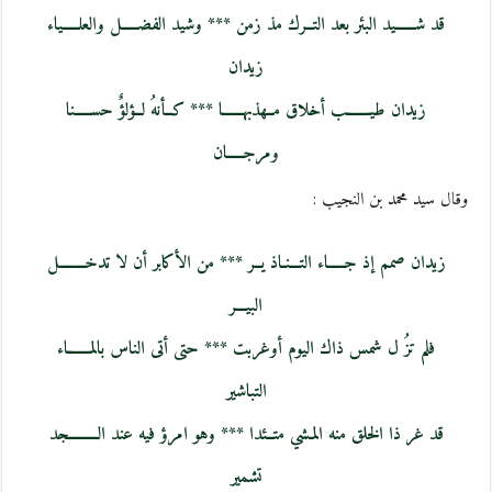
قد شــــــيد البئر بعد التــرك مذ زمن *** وشيد الفضـــــل والعلـــــياء
زيدان
زيدان طيـــــــب أخلاق مــهذبهــــــا *** كــأنهُ لــؤلؤٌ حســـــنا
ومرجـــــان
وقال سيد محمد بن النجيب :
زيدان صمم إذ جـــــاء التـــنـاذ يــر *** من الأكابر أن لا تدخــــــــل
البيـــر
فلم تزُ ل شمس ذاك اليوم أوغربت *** حتى أتى الناس بالمـــــــاء
التباشير
قد غر ذا الخلق منه المـشي متــئدا *** وهو امرؤ فيه عند الـــــــــجد
تشمير