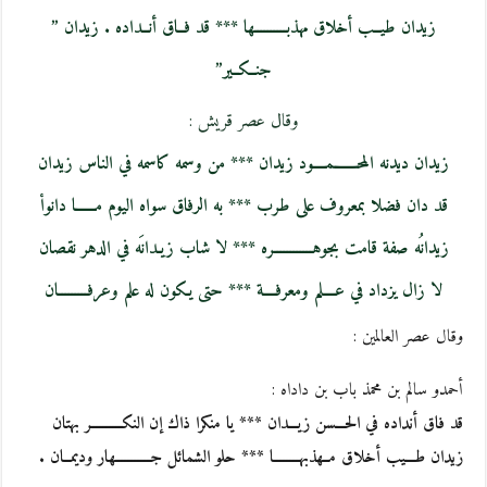
زيدان طيــب أخلاق مهذبــــــــــها *** قد فــاق أنــداده . زيدان ”
جنــكــير”
وقال عصر قريش :
زيدان ديدنه المحـــــــمــــود زيدان *** من وسمه كاسمه في الناس زيدان
قد دان فضلا بمعروف على طرب *** به الرفاق سواه اليوم مــــــا دانواْ
زيدانُه صفة قامت بجوهــــــــــــره *** لا شاب زيـدانَه في الدهر نقصان
لا زال يزداد في عــــلم ومعرفــــة *** حتى يـكون له علم وعرفـــــــــان
وقال عصر العالمين :
أحمدو سالم بن محمذ باب بن داداه :
قد فاق أنداده في الحـــسن زيـــدان *** يا منكرا ذاك إن النكــــــــــر بهتان
زيدان طـــيب أخلاق مــهذبهــــــــا *** حلو الشمائل جـــــــــــهار وديمــان .