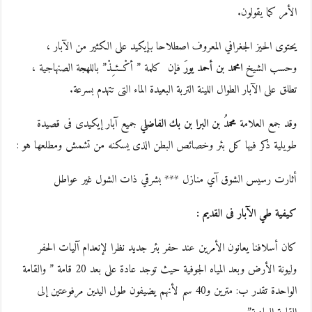
الأمر كما يقولون.
يحتوى الحيز الجغرافي المعروف اصطلاحا بإيكيد على الكثير من الآبار ،
وحسب الشيخ
امحمد بن أحمد يورَ
فإن كلمة ” أكْــئـِـذْ” باللهجة الصنهاجية ،
تطلق على الآبار الطوال اللينة التربة البعيدة الماء التى تتهدم بسرعة.
وقد جمع العلامة
محمدُ بن البرا بن بك الفاضلي
جميع آبار إيكيدى فى قصيدة
طويلية ذكر فيها كل بئر وخصائص البطن الذى يسكنه من تشمش ومطلعها هو :
أثارت رسيس الشوق آي منازل *** بشرقي ذات الشول غير عواطل
كيفية طي الآبار فى القديم :
كان أسلافنا يعانون الأمرين عند حفر بئر جديد نظرا لإنعدام آليات الحفر
وليونة الأرض وبعد المياه الجوفية حيث توجد عادة على بعد 20 قامة ” والقامة
الواحدة تقدر ب: مترين و40 سم لأنهم يضيفون طول اليدين مرفوعتين إلى