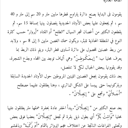
القامة العادية”
يقومون فى البداية بصنع دائرة يتراوح قطرها مابين متر و 20 سم إلى متر و 40
سم ، ثم يجعلون عليها بعض الأوتاد الحديدية يفصلون بينها بمسافة 15 سم. ثم
يقطعون الكثير من أغصان شجر السيال “الطلح” أو القتاد “أيروار” حسب كثرة
النوع في المنطقة المحاذية للبئر، ويكون سمك الغصن مابين 5 إلى 8 سم ، ولابد
من ربط غصنين للحصول على دائرة تساوى قطر البئر، ويتم ذلك الربط بما
يعرف محليا ب: ” إيــصْكُـوطِــنْ” وهي ألياف توجد بين اللحاء وجذع الشجرة.
وقد يقوونها ببعض الحبال لكي لا تنفصل.
بعد ذلك يقومون بجعل الغصنين اللينين المربوطين حول الأوتاد الحديدة السابقة
ويتركونهما حتى ييبسا على الشكل الدائري ، وهنا يطلقون عليهما مصطلح
“أَجَــلاَّيْ” وتجمع على ” إيجِــلَّاتنْ” .
بعد صنع الكثير من ” إيجِــلَّاتنْ”.يبدأ الحفر عادة بحفرة عمقها متر يطلقون عليها
محليا “نُوَاشِتْ بَكْرَ” أي بطول ذيل بقرة ثم تجعل “إيجِــلَّاتنْ” بعضها فوق بعض
وتحشى الفراغات الناتجة عن اختلاف حجم الدوائر بالثمام “أَمْ رُكْبَـة” وبالهشيم