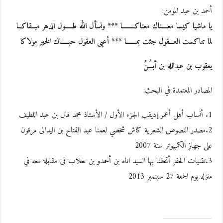
أحمد بن عبد المومن:
يا ماشيا كيسا معــــناك معناكــــــــا *** ونسأل الله طـــــول الدهر مبــقاكــا
لما تناكست العـــقول جئت بمـــــــا *** أعيى العقول حبـــــاك الخير مولاكا
يعقوب بن عبدالله بن أبـُــنْ
المصادر المعتمدة في البحث:
1. أنساب أهل أعمر إديقب الجزء الأول / الأستاذ محمد فال بن عبد اللطيف
2.مصدر النصوص الشعرية كناش شخصي لعمنا عبد الفتاح بن اليدالى مرقون
على جهاز الكمبيوتر سنة 2007
3.تقنيات الحفر أتحفنا بها السيد اتاه بن أحمدو بن حلاب فى مقابلة معه في
منزله يوم الجمعة 27 سبتمبر 2013