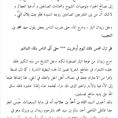
إلى نصائح الخبراء وتوصيات الشيوخ وضمانات الصالحين و أدعية العجائز و
لاشك أن من بين المتفرجين الصامتين زوجه السيدة
هاو بنت بلال البَيُّ .
دخل زيدان البئر ، وخرج الماء حتى ضرب الناس بعطن يقول
سيد محمد بن
النجيب:
فلم تزل شمس ذلك اليوم أوغربت *** حتى أتى الناس بالماء التباشير
خرج زيدان من فوهة البئر الصغيرة لكنه دخل التاريخ من بابه الكبير فلقد
خلده الشعراء فى مقاطع شعرية تصور لنا هذه البطولة النادرة ، كما نال قسطا
وافرا من الاحترام جعله في مصاف أهل الحل والعقد في الحي. هذا إضافة طبعا
إلى الأدعية والأجر والخير الذى ناله جراء تجشمه عناء إنقاذ عشيره فلقد ساق
الله على يديه منافع للمسلمين.
ولقد أخبرنى السيد
التاه بن أحمدُّ بن حلاب
أنه فى بداية السبعينات حُبسَ المطر
جدا فالتقى القاضى أحمد سالم بن سيد محمد بالمرحوم زيدان بن ورزك وهو في