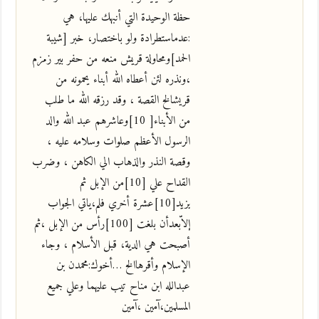
حظة الوحيدة التي أنبهك عليها، هي
:عدماستطرادة ولو باختصار، خبر [شيبة
الحمد]ومحاولة قريش منعه من حفر بير زمزم
،ونذره لئن أعطاه الله أبناء يحمونه من
قريشالخ القصة ، وقد رزقه الله ما طلب
من الأبناء[ 10]وعاشرهم عبد الله والد
الرسول الأعظم صلوات وسلامه عليه ،
وقصة النذر والذهاب الي الكاهن ، وضرب
القداح علي [10]من الإبل ثم
يزيد[10]عشرة أخري فلم،ياتي الجواب
إلاّبعدأن بلغت [100]رأس من الإبل ،ثم
أصبحت هي الدية، قبل الأسلام ، وجاء
الإسلام وأقرهاالخ …أخوك:محمدن بن
عبدالله ابن مناح تيب عليهما وعلي جميع
المسلمين،آمين ،آمين