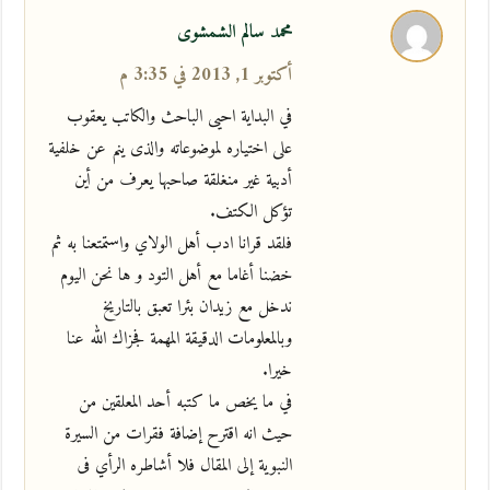
محمد سالم الشمشوى
أكتوبر 1, 2013 في 3:35 م
في البداية احيى الباحث والكاتب يعقوب
على اختياره لموضوعاته والذى ينم عن خلفية
أدبية غير منغلقة صاحبها يعرف من أين
تؤكل الكتف.
فلقد قرانا ادب أهل الولاي واستمتعنا به ثم
خضنا أغاما مع أهل التود و ها نحن اليوم
ندخل مع زيدان بئرا تعبق بالتاريخ
وبالمعلومات الدقيقة المهمة فجزاك الله عنا
خيرا.
في ما يخص ما كتبه أحد المعلقين من
حيث انه اقترح إضافة فقرات من السيرة
النبوية إلى المقال فلا أشاطره الرأي فى