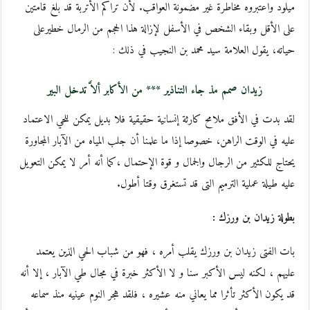
ميلود واعتبروه مخاطرة غير مضمونة العواقب. لأن تراكم الأتربة قد بلغ قامتين
على الأقل وبقاء الشخص في الأسفل لإزالة هذا الحجم من الرمال خطيرعلى
حياته، يقول العلامة سيد محمد بن النجيب في ذلك :
زيدان صمم مذ جاء التناذير *** من الأكابر ألاَّ تدخل البير
لقد بدت في الأفق ملامح كارثة إنسانية حقيقية فلا بديل يمكن للحي الاعتماد
عليه في الوقت الراهن، خصوصا إذا ما علمنا أن جلب المياه من الآبار المجاورة
يحتاج للكثير من الرجال والجمال و قوة الإحتمال ،كما أنه أمر لا يمكن التعويل
عليه طيلة عملية الترميم التى قد تستغرق وقتا أطول.
بطولة زيدان بن ورزك :
بات الفتى زيدان بن ورزك يقلب أمره ، فهو من شباب الحي الذين يعتمد
عليهم ، لكنه ليس الأكبر سنا و لا الأكثر خبرة في مجال طي الآبار ، إلا أنه
قد يكون الأكثر تأثرا مما يعاني منه عشيره ، فلقد هجر النوم عينيه منذ سماعه