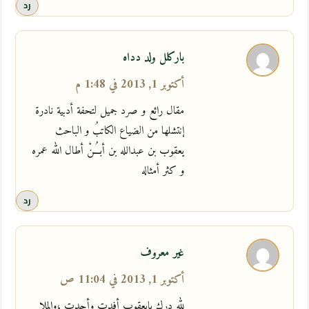
رد
باركلل ولد دداه
أكتوبر 1, 2013 في 1:48 م
مقال رائع و صرد جميل لتحفة أدبية نادرة
إنتشلها من الضياع الكاتبُ و الباحث
يعقوب بن عبدالله بن أبـُــنْ أطال الله عمره
و كثر أمثاله
رد
غير معروف
أكتوبر 1, 2013 في 11:04 ص
لله درك يايعقوب أفدت وأجدت ،والملا