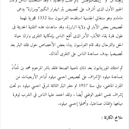
إيجِــلَّاتنْ” و ” إيــصْكُـوطِــنْ” بالإسمنت والحديد ، وقد استحسنها الناس وكان
الخبير الأول الذى أشرف على تجصيص بئر انيفرار الكبير”بومرارة” يدعى
مامادو وهو سنغالي الجنسية استقدمه الفرنسيون سنة 1332 هجرية لمهمة
تجصيص بعض الآبار في ولاية اترارزة. وقد ساعدت هذه التقنية الحديثة فى
طول فترة بقاء اللآبار. الأمر الذى أقنع الناس بإمكانية التقرى وترك حياة
الحل والترحال وقد قام الفرنسيون ببناء بعض الأخصاص حول تلك البئر بعد
تجصيصها بهدف مساعدة الناس على التقرى آنذاك.
ثم امتلك الموريتانيون بعد ذلك ناصية الصنعة فلقد باشر المرحوم محمد بن شَدَّادْ
بمساعدة ميلود الإشراف على تجصيص احسي ميلود أواخر الأربعينات من
القرن الماضى. وفي سنة 1957 تم حفر البئر الثالثة شرقي احسي ميلود ،و تحت
إشراف نفس الخبير الوطني أيضا ، ولقد اعتمد عليها الناس في الشرب لوفرة
مياهها وإتقان صناعتها. وأهملوا إحسي ميلود.
ملامح الكارثة :