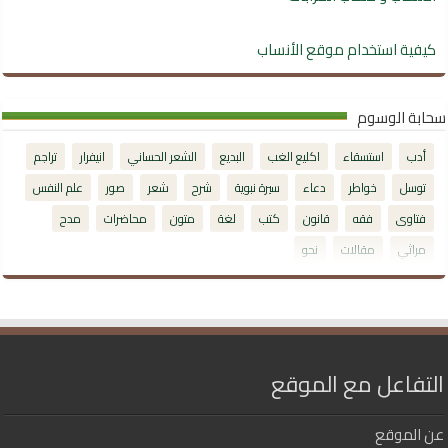
كيفية استخدام موقع الأنساب
سحابة الوسوم
أدب
استسقاء
اكليع الغب
البديع
الشعر الحساني
انيفرار
تراجم
توسل
خواطر
دعاء
سيرة نبوية
شرح
شعر
صور
علم النفس
فتاوى
فقه
قانون
كتب
لغة
متون
محاضرات
مدح
مراثي
مقالات
نحو
التفاعل مع الموقع
عن الموقع