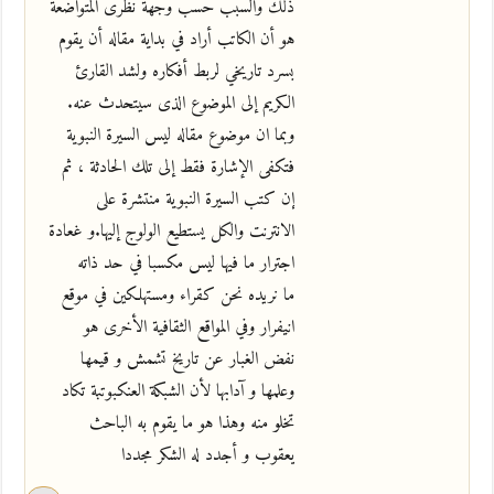
ذلك والسبب حسب وجهة نظرى المتواضعة
هو أن الكاتب أراد في بداية مقاله أن يقوم
بسرد تاريخي لربط أفكاره ولشد القارئ
الكريم إلى الموضوع الذى سيتحدث عنه.
وبما ان موضوع مقاله ليس السيرة النبوية
فتكفى الإشارة فقط إلى تلك الحادثة ، ثم
إن كتب السيرة النبوية منتشرة على
الانترنت والكل يستطيع الولوج إليها.و غعادة
اجترار ما فيها ليس مكسبا في حد ذاته
ما نريده نحن كقراء ومستهلكين في موقع
انيفرار وفي المواقع الثقافية الأخرى هو
نفض الغبار عن تاريخ تشمش و قيمها
وعلمها و آدابها لأن الشبكة العنكبوتبة تكاد
تخلو منه وهذا هو ما يقوم به الباحث
يعقوب و أجدد له الشكر مجددا